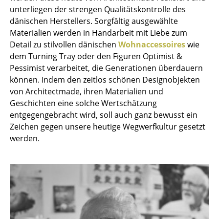
unterliegen der strengen Qualitätskontrolle des
Kleinaufbewahrung
dänischen Herstellers. Sorgfältig ausgewählte
Einzelteile
Materialien werden in Handarbeit mit Liebe zum
Detail zu stilvollen dänischen
Wohnaccessoires
wie
... alle Aufbewahrungsmöbel
dem Turning Tray oder den Figuren Optimist &
Pessimist verarbeitet, die Generationen überdauern
Licht
können. Indem den zeitlos schönen Designobjekten
von Architectmade, ihren Materialien und
Hängeleuchten & Deckenleuchten
Geschichten eine solche Wertschätzung
Tischleuchten
entgegengebracht wird, soll auch ganz bewusst ein
Zeichen gegen unsere heutige Wegwerfkultur gesetzt
Schreibtischleuchten
werden.
Stehleuchten & Leseleuchten
Bodenleuchten
Wandleuchten
Outdoor-Leuchten