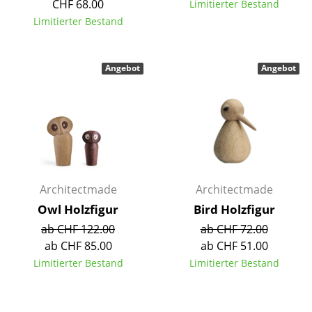
CHF 68.00
Limitierter Bestand
Tische
Limitierter Bestand
Esstische
Angebot
Angebot
Beistelltische
Couchtische
Schreibtische
Sekretäre & PC-Tische
Konferenztische
Architectmade
Architectmade
Owl Holzfigur
Bird Holzfigur
Stehtische & Stehpulte
ab CHF 122.00
ab CHF 72.00
Kindertische
ab CHF 85.00
ab CHF 51.00
Limitierter Bestand
Limitierter Bestand
Gartentische
Servierwagen