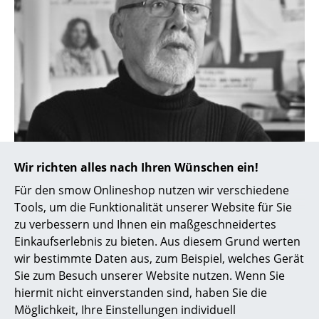
Akkuleuchten
... alle Leuchten
Betten
Doppelbetten
Einzelbetten
Stapelbetten
Wir richten alles nach Ihren Wünschen ein!
Architectmade realisiert Entwürfe namhafter Architekten
wie Hans Bølling
Kinderbetten
Für den smow Onlineshop nutzen wir verschiedene
Tools, um die Funktionalität unserer Website für Sie
Nachttische & Bettzubehör
zu verbessern und Ihnen ein maßgeschneidertes
Einkaufserlebnis zu bieten. Aus diesem Grund werten
... alle Betten
wir bestimmte Daten aus, zum Beispiel, welches Gerät
Sie zum Besuch unserer Website nutzen. Wenn Sie
Accessoires
hiermit nicht einverstanden sind, haben Sie die
Uhren
Möglichkeit, Ihre Einstellungen individuell