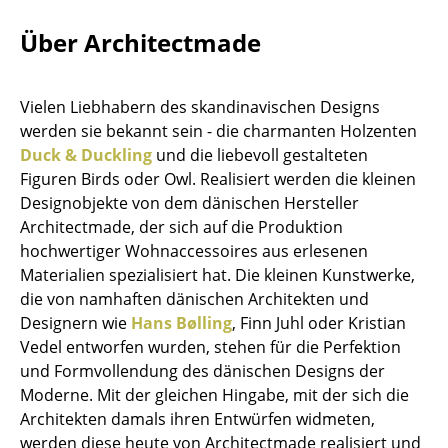
Einzelteile
Über Architectmade
... alle Tische
Vielen Liebhabern des skandinavischen Designs
Aufbewahren
werden sie bekannt sein - die charmanten Holzenten
Regale & Schränke
Duck & Duckling
und die liebevoll gestalteten
Figuren Birds oder Owl. Realisiert werden die kleinen
Bücherregale
Designobjekte von dem dänischen Hersteller
Architectmade, der sich auf die Produktion
Wandregale
hochwertiger Wohnaccessoires aus erlesenen
Sideboards & Kommoden
Materialien spezialisiert hat. Die kleinen Kunstwerke,
die von namhaften dänischen Architekten und
TV Möbel
Designern wie
Hans Bølling
, Finn Juhl oder Kristian
Vedel entworfen wurden, stehen für die Perfektion
Beistell- & Rollcontainer
und Formvollendung des dänischen Designs der
Barmöbel
Moderne. Mit der gleichen Hingabe, mit der sich die
Architekten damals ihren Entwürfen widmeten,
Garderoben
werden diese heute von Architectmade realisiert und