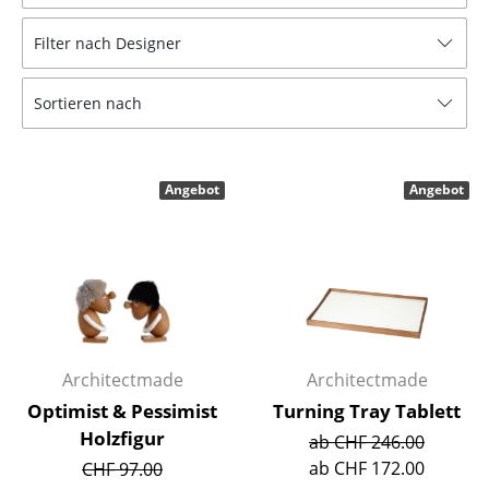
Hocker
Filter nach Designer
Bänke & Liegen
Sortieren nach
Sitzsäcke
Gartenstühle
Angebot
Angebot
Kinderstühle
Schaukelstühle
Bürodrehstühle
Konferenzstühle
Bürosessel
Architectmade
Architectmade
Optimist & Pessimist
Turning Tray Tablett
Einzelteile
Holzfigur
ab CHF 246.00
... alle Sitzmöbel
ab CHF 172.00
CHF 97.00