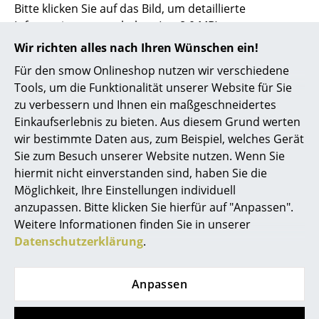
Bitte klicken Sie auf das Bild, um detaillierte
Akkuleuchten
Informationen zu erhalten (ca. 8,0 MB).
... alle Leuchten
Wir richten alles nach Ihren Wünschen ein!
Für den smow Onlineshop nutzen wir verschiedene
Betten
Tools, um die Funktionalität unserer Website für Sie
zu verbessern und Ihnen ein maßgeschneidertes
Doppelbetten
Einkaufserlebnis zu bieten. Aus diesem Grund werten
Einzelbetten
wir bestimmte Daten aus, zum Beispiel, welches Gerät
Sie zum Besuch unserer Website nutzen. Wenn Sie
Stapelbetten
hiermit nicht einverstanden sind, haben Sie die
Möglichkeit, Ihre Einstellungen individuell
Kinderbetten
anzupassen. Bitte klicken Sie hierfür auf "Anpassen".
Nachttische & Bettzubehör
Weitere Informationen finden Sie in unserer
Datenschutzerklärung
.
... alle Betten
Accessoires
Anpassen
0800 15 60 00
Uhren
Mo-Fr: 9-17 Uhr