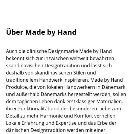
Tische
Esstische
Über Made by Hand
Beistelltische
Couchtische
Auch die dänische Designmarke Made by Hand
Schreibtische
bekennt sich zur inzwischen weltweit bewährten
skandinavischen Designtradition und lässt sich
Sekretäre & PC-Tische
deshalb von skandinavischen Stilen und
Konferenztische
traditionellem Handwerk inspirieren. Made by Hand
Produkte, die von lokalen Handwerkern in Dänemark
Stehtische & Stehpulte
und außerhalb Dänemarks hergestellt werden, sollen
dem täglichen Leben dank erstklassiger Materialien,
Kindertische
ihrer Funktionalität und der besonderen Liebe zum
Gartentische
Detail zu mehr Harmonie und Komfort verhelfen.
Lokale Erfahrung und Expertise und das Erbe der
Servierwagen
dänischen Designtradition werden mit einer