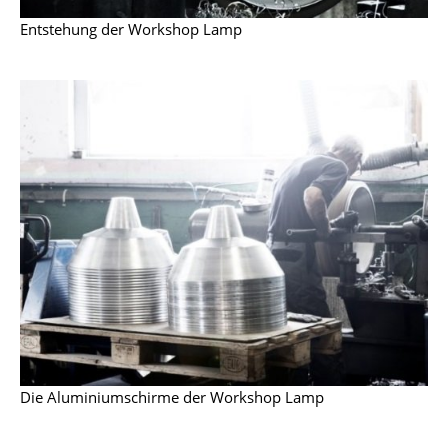
Kleinaufbewahrung
Entstehung der Workshop Lamp
Einzelteile
... alle Aufbewahrungsmöbel
Licht
Hängeleuchten & Deckenleuchten
Tischleuchten
Schreibtischleuchten
Stehleuchten & Leseleuchten
Bodenleuchten
Wandleuchten
Die Aluminiumschirme der Workshop Lamp
Outdoor-Leuchten