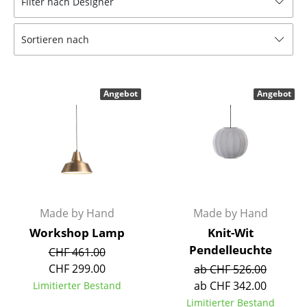
Filter nach Designer
Hocker
Sortieren nach
Bänke & Liegen
Sitzsäcke
Angebot
Angebot
Gartenstühle
Kinderstühle
Schaukelstühle
Bürodrehstühle
Konferenzstühle
Made by Hand
Made by Hand
Workshop Lamp
Knit-Wit
Bürosessel
Pendelleuchte
CHF 461.00
Einzelteile
CHF 299.00
ab CHF 526.00
ab CHF 342.00
Limitierter Bestand
... alle Sitzmöbel
Limitierter Bestand