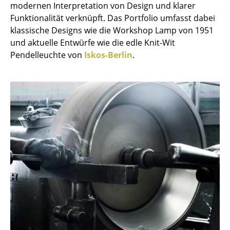
modernen Interpretation von Design und klarer
Einzelteile
Funktionalität verknüpft. Das Portfolio umfasst dabei
... alle Tische
klassische Designs wie die Workshop Lamp von 1951
und aktuelle Entwürfe wie die edle Knit-Wit
Aufbewahren
Pendelleuchte von
Iskos-Berlin
.
Regale & Schränke
Bücherregale
Wandregale
Sideboards & Kommoden
TV Möbel
Beistell- & Rollcontainer
Barmöbel
Garderoben