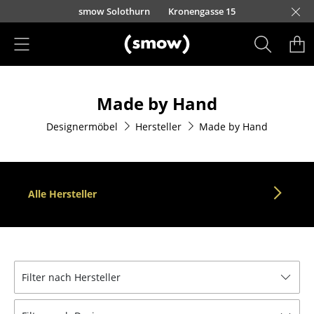
Direkt zum Inhalt
smow Solothurn
Kronengasse 15
Produkte
Made by Hand
Sitzmöbel
Designermöbel
Hersteller
Made by Hand
Esszimmerstühle
Sofas
Sessel
Alle Hersteller
Loungesessel
Stühle
Freischwinger
Filter nach Hersteller
Barhocker