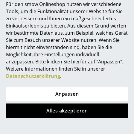
Für den smow Onlineshop nutzen wir verschiedene
Marcel Breuer
Tools, um die Funktionalität unserer Website für Sie
zu verbessern und Ihnen ein maßgeschneidertes
Philippe Starck
Einkaufserlebnis zu bieten. Aus diesem Grund werten
wir bestimmte Daten aus, zum Beispiel, welches Gerät
Verner Panton
Sie zum Besuch unserer Website nutzen. Wenn Sie
... alle Designer A-Z
hiermit nicht einverstanden sind, haben Sie die
Möglichkeit, Ihre Einstellungen individuell
anzupassen. Bitte klicken Sie hierfür auf "Anpassen".
Themen
Weitere Informationen finden Sie in unserer
Neu bei smow
Datenschutzerklärung
.
Inspiration
Anpassen
Special Editions
Designklassiker
Alles akzeptieren
Frauen im Design