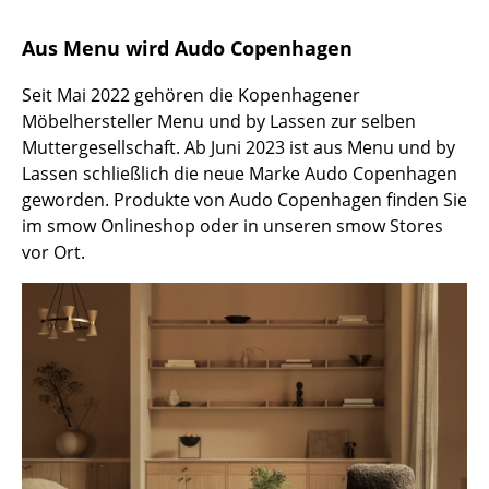
Akkuleuchten
Aus Menu wird Audo Copenhagen
... alle Leuchten
Seit Mai 2022 gehören die Kopenhagener
Betten
Möbelhersteller Menu und by Lassen zur selben
Muttergesellschaft. Ab Juni 2023 ist aus Menu und by
Doppelbetten
Lassen schließlich die neue Marke Audo Copenhagen
geworden. Produkte von Audo Copenhagen finden Sie
Einzelbetten
im smow Onlineshop oder in unseren smow Stores
Stapelbetten
vor Ort.
Kinderbetten
Nachttische & Bettzubehör
... alle Betten
Accessoires
Uhren