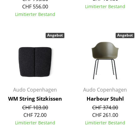
Einzelteile
CHF 556.00
Limitierter Bestand
Limitierter Bestand
... alle Tische
Aufbewahren
Angebot
Angebot
Regale & Schränke
Bücherregale
Wandregale
Sideboards & Kommoden
Audo Copenhagen
Audo Copenhagen
TV Möbel
WM String Sitzkissen
Harbour Stuhl
CHF 103.00
CHF 374.00
Beistell- & Rollcontainer
CHF 72.00
CHF 261.00
Barmöbel
Limitierter Bestand
Limitierter Bestand
Garderoben