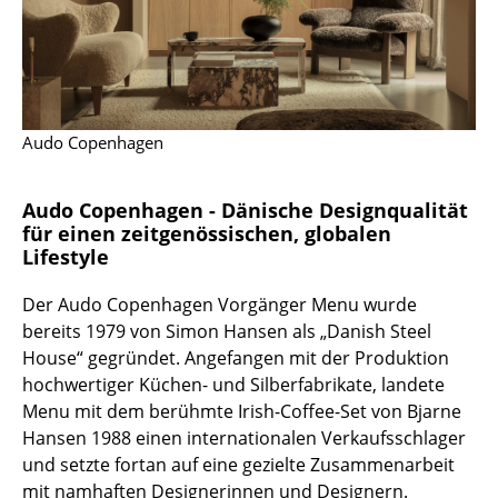
Spiegel
Figuren & Miniaturen
Vasen
Audo Copenhagen
Tabletts
Büroutensilien
Audo Copenhagen - Dänische Designqualität
für einen zeitgenössischen, globalen
Aufbewahrungsboxen
Lifestyle
Decken
Der Audo Copenhagen Vorgänger Menu wurde
bereits 1979 von Simon Hansen als „Danish Steel
Kissen
House“ gegründet. Angefangen mit der Produktion
hochwertiger Küchen- und Silberfabrikate, landete
Teppiche
Menu mit dem berühmte Irish-Coffee-Set von Bjarne
Vorhänge
Hansen 1988 einen internationalen Verkaufsschlager
und setzte fortan auf eine gezielte Zusammenarbeit
... alle Accessoires
mit namhaften Designerinnen und Designern.