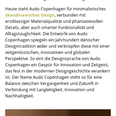
Räume
Heute steht Audo Copenhagen für minimalistisches
skandinavisches Design
, verbunden mit
Zuhause
erstklassiger Materialqualität und phantasievollen
Details, aber auch smarter Funktionalität und
Wohnzimmer
Alltagstauglichkeit. Die Entwürfe von Audo
Esszimmer
Copenhagen spiegeln ein Jahrhundert dänischer
Designtradition wider und verknüpfen diese mit einer
Schlafzimmer
zeitgenössischen, innovativen und globalen
Perspektive. So eint die Designsprache von Audo
Kinderzimmer
Copenhagen ein Gespür für Innovation und Zeitgeist,
Arbeitszimmer
das fest in der modernen Designgeschichte verankert
ist. Der Name Audo Copenhagen steht so für eine
Diele
Balance zwischen Vergangenheit und Zukunft in
Verbindung mit Langlebigkeit, Innovation und
Badezimmer
Nachhaltigkeit.
Stauraum
Balkon & Garten