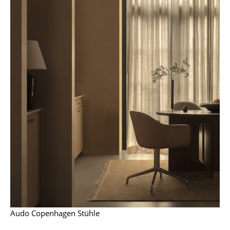
Artemide
Cassina
Fritz Hansen
HAY
Knoll International
Louis Poulsen
Muuto
Nils Holger Moormann
Richard Lampert
Thonet
USM Haller
Audo Copenhagen Stühle
Vitra