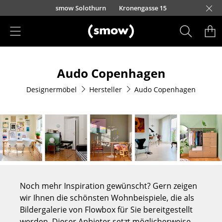
Direkt zum Inhalt
smow Solothurn
Kronengasse 15
Produkte
Audo Copenhagen
Sitzmöbel
Designermöbel
Hersteller
Audo Copenhagen
Esszimmerstühle
Sofas
Sessel
Loungesessel
Stühle
Noch mehr Inspiration gewünscht? Gern zeigen
Freischwinger
wir Ihnen die schönsten Wohnbeispiele, die als
Bildergalerie von Flowbox für Sie bereitgestellt
Barhocker
werden. Dieser Anbieter setzt möglicherweise