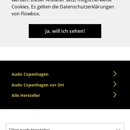
Cookies. Es gelten die Datenschutzerklärungen
Hocker
von Flowbox.
Bänke & Liegen
Sitzsäcke
Ja, will ich sehen!
Gartenstühle
Kinderstühle
Schaukelstühle
Audo Copenhagen
Bürodrehstühle
Audo Copenhagen vor Ort
Konferenzstühle
Alle Hersteller
Bürosessel
Einzelteile
... alle Sitzmöbel
Filter nach Hersteller