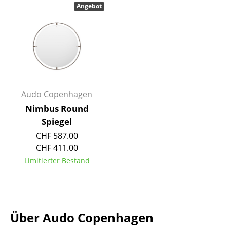
Angebot
Kleinaufbewahrung
Einzelteile
... alle Aufbewahrungsmöbel
Licht
Audo Copenhagen
Hängeleuchten & Deckenleuchten
Nimbus Round
Tischleuchten
Spiegel
Schreibtischleuchten
CHF 587.00
CHF 411.00
Stehleuchten & Leseleuchten
Limitierter Bestand
Bodenleuchten
Wandleuchten
Über Audo Copenhagen
Outdoor-Leuchten