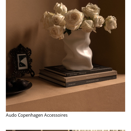
Büro
Arbeitsplatz
Management Büro
Konferenzraum
Empfang
Cafeteria
Branchenlösungen
Sicheres Arbeiten
Hersteller & Designer
Audo Copenhagen Accessoires
Hersteller