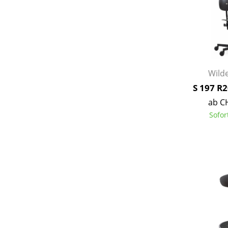
Service
Wilde
Kontakt
S 197 R
Bezahlung
ab C
Versand
Sofor
FAQ
Rückgabe & Umtau
Unsere Vorteile auf
AGB
Datenschutz
Einen Suchbegriff