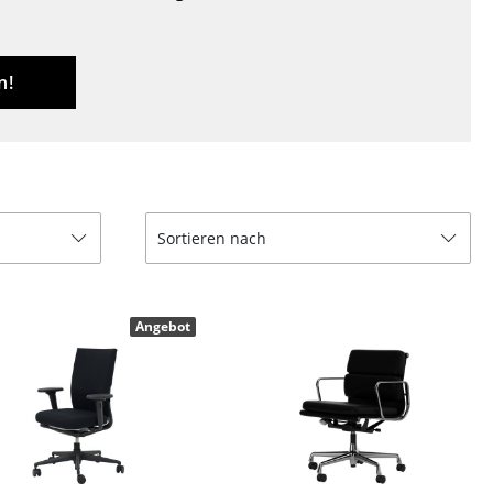
Decken
Kissen
Teppiche
n!
Vorhänge
... alle Accessoires
Sortieren nach
Angebot
Büro
Arbeitsplatz
Management Büro
Konferenzraum