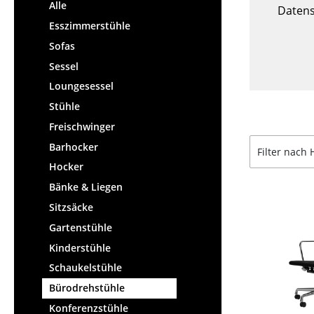
Stehpulte
Alle
Hocker
Datens
Kindertische
Esszimmerstühle
Bänke & Liegen
Gartentische
Sofas
Sitzsäcke
Servierwagen
Sessel
Gartenstühle
Einzelteile
Loungesessel
Kinderstühle
... alle Tische
Stühle
Schaukelstühle
Bürodrehstühle
Freischwinger
Konferenzstühle
Barhocker
Filter nach 
Bürosessel
Hocker
Einzelteile
Bänke & Liegen
... alle Sitzmöbel
Sitzsäcke
Gartenstühle
Kinderstühle
Schaukelstühle
Bürodrehstühle
Konferenzstühle