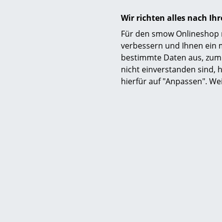
Wir richten alles nach I
Für den smow Onlineshop nu
Ongo Free
verbessern und Ihnen ein 
CHF
bestimmte Daten aus, zum 
Sofor
nicht einverstanden sind, h
hierfür auf "Anpassen". We
Capisc