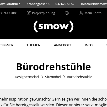
ow Solothurn
Kronengasse 15
032 622 55 52
solothurn@smow
Fr: 9-17 Uhr
Projektplanung
Mein Konto
ESIGNER
THEMEN
ANGEBOTE
INFO
Aufbewahren
Licht
Bürodrehstühle
Regale & Schränke
Hängeleuchten &
Deckenleuchten
Bücherregale
Tischleuchten
Designermöbel
Sitzmöbel
Bürodrehstühle
Wandregale
Schreibtischleuchten
Sideboards &
Kommoden
Stehleuchten &
Leseleuchten
TV Möbel
ehr Inspiration gewünscht? Gern zeigen wir Ihnen die schön
Bodenleuchten
Beistell- &
x für Sie bereitgestellt werden. Dieser Anbieter setzt mögli
Rollcontainer
Wandleuchten