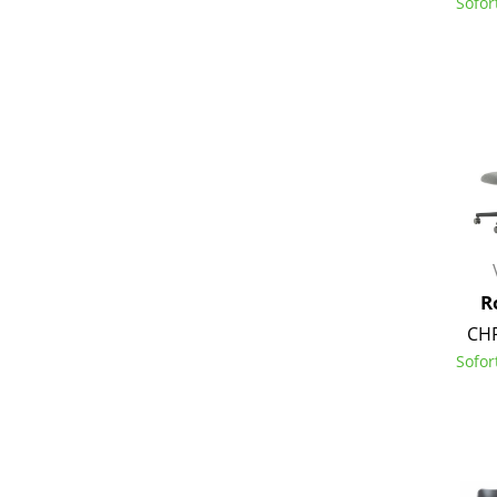
Sofor
R
CHF
Sofor