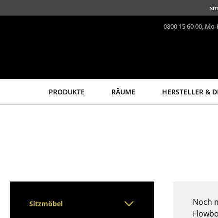
Direkt zum Inhalt
sm
0800 15 60 00, Mo-
PRODUKTE
RÄUME
HERSTELLER & D
Sitzmöbel
Tische
Esszimmerstühle
Esstische
Sofas
Beistelltische
Sessel
Couchtische
Loungesessel
Schreibtische
Stühle
Sekretäre & PC-Tische
Freischwinger
Konferenztische
Noch m
Sitzmöbel
Barhocker
Stehtische &
Flowbo