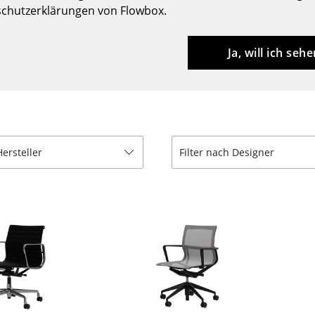
chutzerklärungen von Flowbox.
Barmöbel
Outdoor-Leuchten
Garderoben
Akkuleuchten
Ja, will ich sehe
Kleinaufbewahrung
... alle Leuchten
Einzelteile
... alle Aufbewahrungsmöbel
USM Haller Konfigurator
Hersteller
Filter nach Designer
Zuhause
Wohnzimmer
Esszimmer
Schlafzimmer