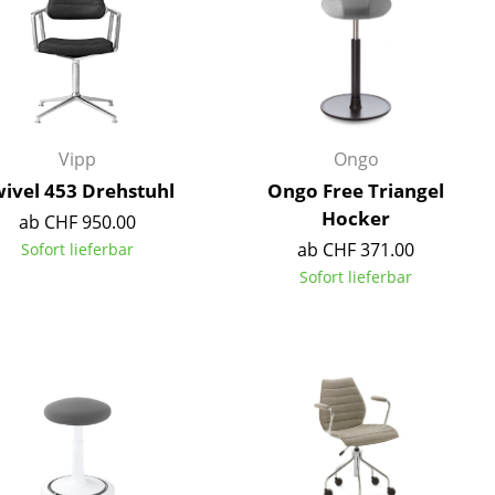
Unternehmen
Vipp
Ongo
Über uns
ivel 453 Drehstuhl
Ongo Free Triangel
smow vor Ort
Hocker
ab CHF 950.00
Jobs bei smow
ab CHF 371.00
Sofort lieferbar
Arbeiten bei smow
Sofort lieferbar
Newsletter
Presse
Impressum