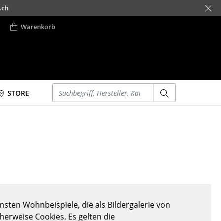
.ch
Warenkorb
Einen Suchbegriff eingeben
STORE
Betten
Accessoires
Doppelbetten
Uhren
Einzelbetten
Spiegel
Stapelbetten
Figuren & Miniaturen
Kinderbetten
Vasen
Nachttische &
Tabletts
Bettzubehör
Büroutensilien
sten Wohnbeispiele, die als Bildergalerie von
... alle Betten
Aufbewahrungsboxen
cherweise Cookies. Es gelten die