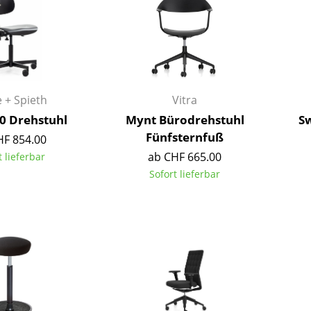
Farbwelten
Das Original
Geschenkideen
 + Spieth
Vitra
20 Drehstuhl
Mynt Bürodrehstuhl
Sw
Fünfsternfuß
HF 854.00
ab CHF 665.00
t lieferbar
Sofort lieferbar
sch
 einen Blick
 eingeben