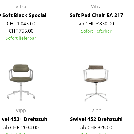
Empfang
Vitra
Vitra
Cafeteria
D Soft Black Special
Soft Pad Chair EA 217
Branchenlösungen
CHF 1’043.00
ab CHF 3’830.00
Sicheres Arbeiten
CHF 755.00
Sofort lieferbar
Sofort lieferbar
Das Original
Vipp
Vipp
ivel 453+ Drehstuhl
Swivel 452 Drehstuhl
ab CHF 1’034.00
ab CHF 826.00