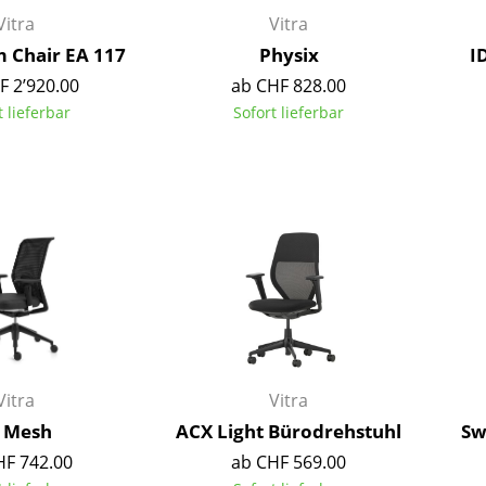
Kinderzimmer
Vitra
Vitra
Arbeitszimmer
 Chair EA 117
Physix
I
Diele
F 2’920.00
ab CHF 828.00
Badezimmer
t lieferbar
Sofort lieferbar
Stauraum
Balkon & Garten
Hersteller
Designer
Artemide
Alvar Aalto
Cassina
Arne Jacobsen
Fritz Hansen
Charles & Ray Eames
HAY
Eero Saarinen
Knoll International
Egon Eiermann
Vitra
Vitra
Louis Poulsen
Eileen Gray
 Mesh
ACX Light Bürodrehstuhl
Sw
Muuto
Jean Prouvé
HF 742.00
ab CHF 569.00
Nils Holger Moormann
Le Corbusier