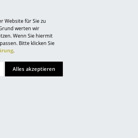
Ongo
Kartell
r Website für Sie zu
ngo Classic Hocker
Maui Soft Noma
 Grund werten wir
Drehgestell
ab CHF 432.00
tzen. Wenn Sie hiermit
CHF 771.00
Sofort lieferbar
passen. Bitte klicken Sie
Sofort lieferbar
ärung
.
Alles akzeptieren
Wilde + Spieth
Vitra
BG 197 R Drehstuhl
Mynt Drehstuhl