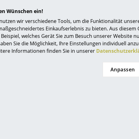
hren Wünschen ein!
Ongo
Vitra
tzen wir verschiedene Tools, um die Funktionalität unsere
 Rund Hocker
ID Trim
O
maßgeschneidertes Einkaufserlebnis zu bieten. Aus diesem
 371.00
ab CHF 886.00
Beispiel, welches Gerät Sie zum Besuch unserer Website nu
t lieferbar
Sofort lieferbar
aben Sie die Möglichkeit, Ihre Einstellungen individuell anzu
itere Informationen finden Sie in unserer
Datenschutzerkl
Anpassen
Håg
Håg
o Puls 8010
Capisco 8106
S