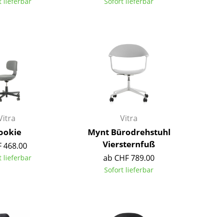
t lieferbar
Sofort lieferbar
Richard Lampert
Ludwig Mies van der Rohe
Thonet
Marcel Breuer
USM Haller
Philippe Starck
Vitra
Verner Panton
... alle Hersteller A-Z
... alle Designer A-Z
Neu bei smow
Inspiration
Special Editions
Vitra
Vitra
Designklassiker
ookie
Mynt Bürodrehstuhl
Frauen im Design
Viersternfuß
 468.00
Bauhaus Design
ab CHF 789.00
t lieferbar
Midcentury Design
Sofort lieferbar
Skandinavisches De
Italienisches Design
Nachhaltiges Desig
Natürliche Material