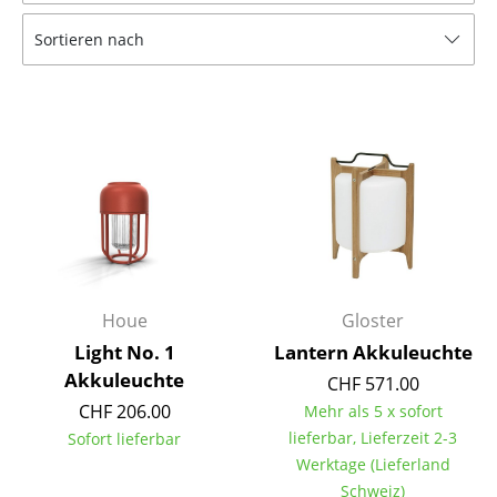
Tische
Sortieren nach
Esstische
Beistelltische
Couchtische
Schreibtische
Sekretäre & PC-Tische
Konferenztische
Houe
Gloster
Stehtische & Stehpulte
Light No. 1
Lantern Akkuleuchte
Akkuleuchte
CHF 571.00
Kindertische
CHF 206.00
Mehr als 5 x sofort
Gartentische
lieferbar, Lieferzeit 2-3
Sofort lieferbar
Werktage (Lieferland
Servierwagen
Schweiz)