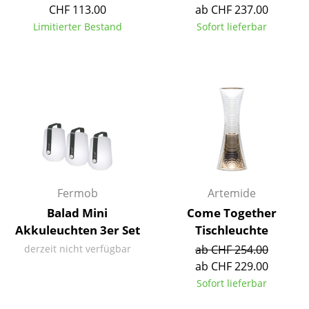
Artemide
CHF 113.00
ab CHF 237.00
Limitierter Bestand
Sofort lieferbar
Cassina
Fritz Hansen
HAY
Knoll International
Louis Poulsen
Muuto
Fermob
Artemide
Nils Holger Moormann
Balad Mini
Come Together
Richard Lampert
Akkuleuchten 3er Set
Tischleuchte
Thonet
derzeit nicht verfügbar
ab CHF 254.00
ab CHF 229.00
USM Haller
Sofort lieferbar
Vitra