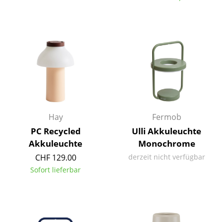
Einzelteile
... alle Tische
Aufbewahren
Regale & Schränke
Bücherregale
Wandregale
Hay
Fermob
PC Recycled
Ulli Akkuleuchte
Sideboards & Kommoden
Akkuleuchte
Monochrome
TV Möbel
CHF 129.00
derzeit nicht verfügbar
Sofort lieferbar
Beistell- & Rollcontainer
Barmöbel
Garderoben