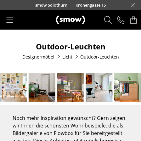
Direkt zum Inhalt
smow Solothurn
Kronengasse 15
Produkte
Outdoor-Leuchten
Sitzmöbel
Designermöbel
Licht
Outdoor-Leuchten
Esszimmerstühle
Sofas
Sessel
Loungesessel
Stühle
Noch mehr Inspiration gewünscht? Gern zeigen
Freischwinger
wir Ihnen die schönsten Wohnbeispiele, die als
Bildergalerie von Flowbox für Sie bereitgestellt
Barhocker
werden. Dieser Anbieter setzt möglicherweise