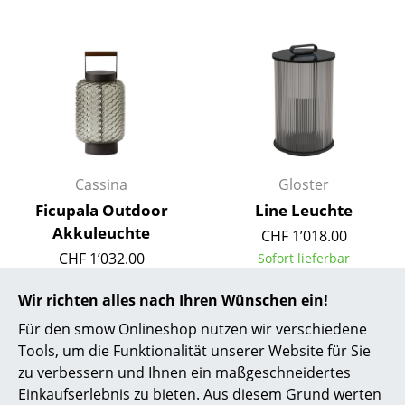
... alle Hersteller A-Z
Designer
Alvar Aalto
Arne Jacobsen
Charles & Ray Eames
Cassina
Gloster
Ficupala Outdoor
Line Leuchte
Eero Saarinen
Akkuleuchte
CHF 1’018.00
Egon Eiermann
CHF 1’032.00
Sofort lieferbar
1 x sofort lieferbar,
Eileen Gray
Wir richten alles nach Ihren Wünschen ein!
Lieferzeit 2-3 Werktage
(Lieferland Schweiz)
Jean Prouvé
Für den smow Onlineshop nutzen wir verschiedene
Tools, um die Funktionalität unserer Website für Sie
Le Corbusier
zu verbessern und Ihnen ein maßgeschneidertes
Einkaufserlebnis zu bieten. Aus diesem Grund werten
Ludwig Mies van der Rohe