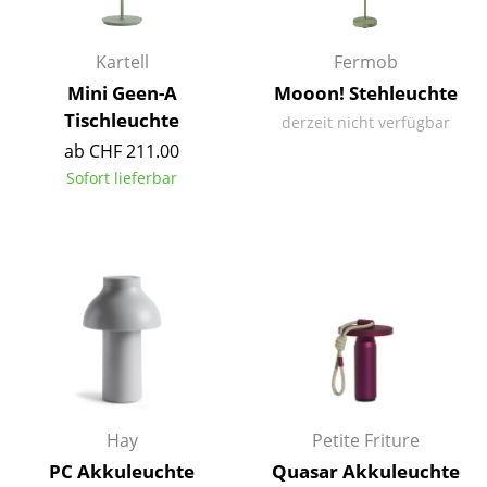
Büro
Kartell
Fermob
Arbeitsplatz
Mini Geen-A
Mooon! Stehleuchte
Tischleuchte
Management Büro
derzeit nicht verfügbar
ab CHF 211.00
Konferenzraum
Sofort lieferbar
Empfang
Cafeteria
Branchenlösungen
Sicheres Arbeiten
Hersteller & Designer
Hay
Petite Friture
Hersteller
PC Akkuleuchte
Quasar Akkuleuchte