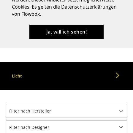
Cookies. Es gelten die Datenschutzerklärungen
Hocker
von Flowbox.
Bänke & Liegen
Sitzsäcke
Ja, will ich sehen!
Gartenstühle
Kinderstühle
Schaukelstühle
Licht
Bürodrehstühle
Konferenzstühle
Bürosessel
Filter nach Hersteller
Einzelteile
... alle Sitzmöbel
Filter nach Designer