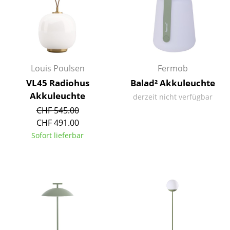
Räume
Zuhause
Wohnzimmer
Louis Poulsen
Fermob
Esszimmer
VL45 Radiohus
Balad² Akkuleuchte
Akkuleuchte
derzeit nicht verfügbar
Schlafzimmer
CHF 545.00
Kinderzimmer
CHF 491.00
Sofort lieferbar
Arbeitszimmer
Diele
Badezimmer
Stauraum
Balkon & Garten