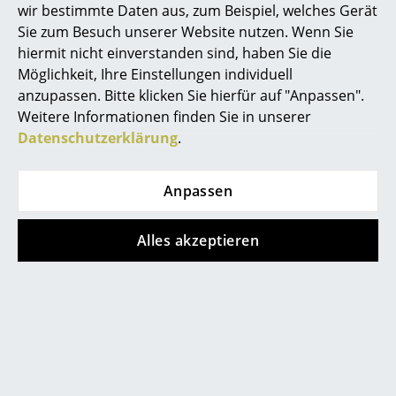
wir bestimmte Daten aus, zum Beispiel, welches Gerät
Marcel Breuer
Sie zum Besuch unserer Website nutzen. Wenn Sie
hiermit nicht einverstanden sind, haben Sie die
Philippe Starck
Möglichkeit, Ihre Einstellungen individuell
anzupassen. Bitte klicken Sie hierfür auf "Anpassen".
Verner Panton
Weitere Informationen finden Sie in unserer
Muuto
Fritz Hansen
... alle Designer A-Z
Datenschutzerklärung
.
Piton Akkuleuchte
Helios Feuerschale
Themen
CHF 244.00
CHF 445.00
Anpassen
Limitierter Bestand
1 x sofort lieferbar,
Neu bei smow
Lieferzeit 2-3 Werktage
Alles akzeptieren
(Lieferland Schweiz)
Inspiration
Special Editions
Designklassiker
Frauen im Design