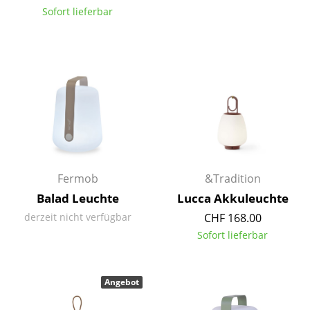
Sofort lieferbar
Spiegel
Figuren & Miniaturen
Vasen
Tabletts
Büroutensilien
Aufbewahrungsboxen
Fermob
&Tradition
Decken
Balad Leuchte
Lucca Akkuleuchte
Kissen
derzeit nicht verfügbar
CHF 168.00
Sofort lieferbar
Teppiche
Vorhänge
Angebot
... alle Accessoires