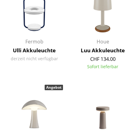
Kleinaufbewahrung
Einzelteile
... alle Aufbewahrungsmöbel
Fermob
Houe
Licht
Ulli Akkuleuchte
Luu Akkuleuchte
Hängeleuchten & Deckenleuchten
derzeit nicht verfügbar
CHF 134.00
Sofort lieferbar
Tischleuchten
Schreibtischleuchten
Angebot
Stehleuchten & Leseleuchten
Bodenleuchten
Wandleuchten
Outdoor-Leuchten