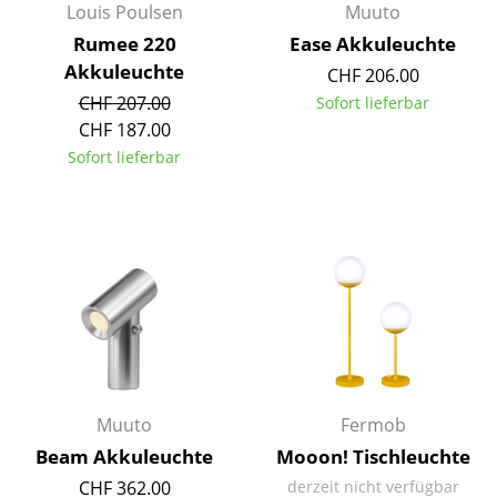
Louis Poulsen
Muuto
Akkuleuchten
Rumee 220
Ease Akkuleuchte
... alle Leuchten
Akkuleuchte
CHF 206.00
CHF 207.00
Sofort lieferbar
Betten
CHF 187.00
Sofort lieferbar
Doppelbetten
Einzelbetten
Stapelbetten
Kinderbetten
Nachttische & Bettzubehör
... alle Betten
Muuto
Fermob
Accessoires
Beam Akkuleuchte
Mooon! Tischleuchte
Uhren
CHF 362.00
derzeit nicht verfügbar