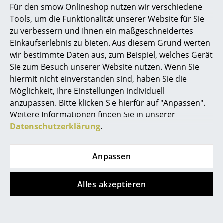
Für den smow Onlineshop nutzen wir verschiedene
Vetsak
Vitra
Marcel Breuer
Tools, um die Funktionalität unserer Website für Sie
Vetsak Sitzsack
Ball Wanduhr
zu verbessern und Ihnen ein maßgeschneidertes
ab CHF 654.00
ab CHF 345.00
Philippe Starck
Einkaufserlebnis zu bieten. Aus diesem Grund werten
ab CHF 556.00
Sofort lieferbar
wir bestimmte Daten aus, zum Beispiel, welches Gerät
Verner Panton
Sofort lieferbar
Sie zum Besuch unserer Website nutzen. Wenn Sie
... alle Designer A-Z
hiermit nicht einverstanden sind, haben Sie die
Möglichkeit, Ihre Einstellungen individuell
anzupassen. Bitte klicken Sie hierfür auf "Anpassen".
Themen
Weitere Informationen finden Sie in unserer
Neu bei smow
Datenschutzerklärung
.
Inspiration
Anpassen
Special Editions
Vitra
Müller Small Living
Designklassiker
Alles akzeptieren
Rookie
Flai Schrank
Frauen im Design
CHF 468.00
ab CHF 2’291.00
Sofort lieferbar
Sofort lieferbar