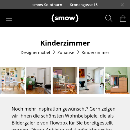
Direkt zum Inhalt
smow Solothurn
Kronengasse 15
Produkte
Kinderzimmer
Sitzmöbel
Designermöbel
Zuhause
Kinderzimmer
Esszimmerstühle
Sofas
Sessel
Loungesessel
Stühle
Noch mehr Inspiration gewünscht? Gern zeigen
Freischwinger
wir Ihnen die schönsten Wohnbeispiele, die als
Bildergalerie von Flowbox für Sie bereitgestellt
Barhocker
werden. Dieser Anbieter setzt möglicherweise