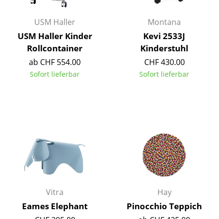
Räume
USM Haller
Montana
USM Haller Kinder
Kevi 2533J
Zuhause
Rollcontainer
Kinderstuhl
Wohnzimmer
ab CHF 554.00
CHF 430.00
Sofort lieferbar
Sofort lieferbar
Esszimmer
Schlafzimmer
Kinderzimmer
Arbeitszimmer
Diele
Badezimmer
Vitra
Hay
Stauraum
Eames Elephant
Pinocchio Teppich
Balkon & Garten