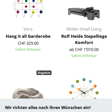
... alle Hersteller A-Z
Designer
Vitra
Müller Small Living
Alvar Aalto
Hang it all Garderobe
Rolf Heide Stapelliege
Arne Jacobsen
Komfort
CHF 329.00
ab CHF 1’010.00
Sofort lieferbar
Charles & Ray Eames
Sofort lieferbar
Eero Saarinen
Egon Eiermann
Angebot
Eileen Gray
Jean Prouvé
Le Corbusier
Wir richten alles nach Ihren Wünschen ein!
Ludwig Mies van der Rohe