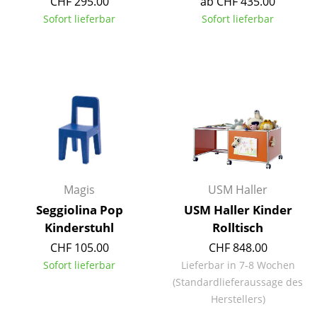
CHF 295.00
ab CHF 435.00
Sofort lieferbar
Sofort lieferbar
Büro
Arbeitsplatz
Management Büro
Konferenzraum
Empfang
Cafeteria
Magis
USM Haller
Branchenlösungen
Seggiolina Pop
USM Haller Kinder
Sicheres Arbeiten
Kinderstuhl
Rolltisch
CHF 105.00
CHF 848.00
Hersteller & Designer
Sofort lieferbar
Lieferbar in 7-8 Wochen
(Standardlieferaussage des
Hersteller
Herstellers)