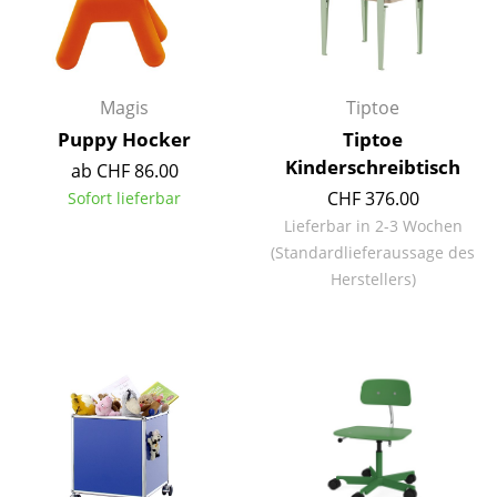
Spiegel
Figuren & Miniaturen
Magis
Tiptoe
Vasen
Puppy Hocker
Tiptoe
Tabletts
Kinderschreibtisch
ab CHF 86.00
CHF 376.00
Sofort lieferbar
Büroutensilien
Lieferbar in 2-3 Wochen
Aufbewahrungsboxen
(Standardlieferaussage des
Herstellers)
Decken
Kissen
Teppiche
Vorhänge
... alle Accessoires