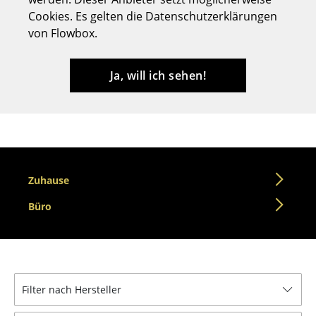
Cookies. Es gelten die Datenschutzerklärungen
Hocker
von Flowbox.
Bänke & Liegen
Sitzsäcke
Ja, will ich sehen!
Gartenstühle
Kinderstühle
Schaukelstühle
Zuhause
Bürodrehstühle
Büro
Konferenzstühle
Bürosessel
Einzelteile
Filter nach Hersteller
... alle Sitzmöbel