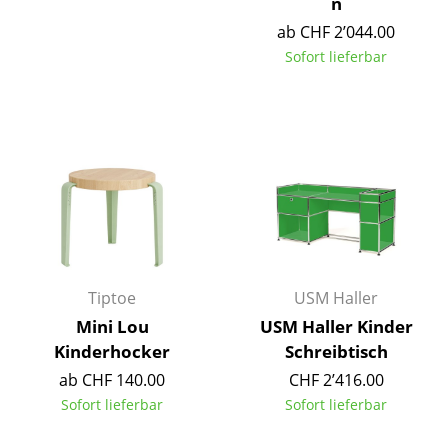
n
Kleinaufbewahrung
ab CHF 2’044.00
Sofort lieferbar
Einzelteile
... alle Aufbewahrungsmöbel
Licht
Hängeleuchten & Deckenleuchten
Tischleuchten
Schreibtischleuchten
Tiptoe
USM Haller
Stehleuchten & Leseleuchten
Mini Lou
USM Haller Kinder
Bodenleuchten
Kinderhocker
Schreibtisch
ab CHF 140.00
CHF 2’416.00
Wandleuchten
Sofort lieferbar
Sofort lieferbar
Outdoor-Leuchten