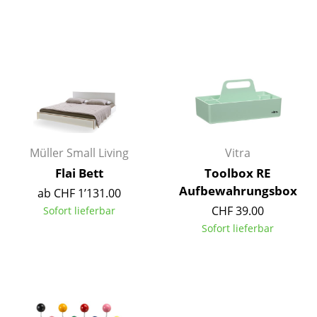
Artemide
Cassina
Fritz Hansen
HAY
Knoll International
Louis Poulsen
Müller Small Living
Vitra
Muuto
Flai Bett
Toolbox RE
Aufbewahrungsbox
ab CHF 1’131.00
Nils Holger Moormann
CHF 39.00
Sofort lieferbar
Richard Lampert
Sofort lieferbar
Thonet
USM Haller
Vitra