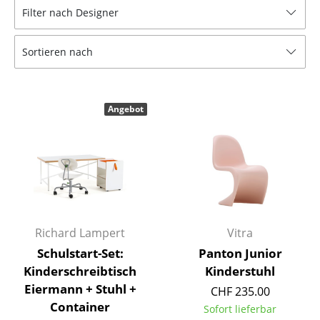
Filter nach Designer
Tische
Esstische
Sortieren nach
Beistelltische
Couchtische
Angebot
Schreibtische
Sekretäre & PC-Tische
Konferenztische
Stehtische & Stehpulte
Richard Lampert
Vitra
Kindertische
Schulstart-Set:
Panton Junior
Kinderschreibtisch
Kinderstuhl
Gartentische
Eiermann + Stuhl +
CHF 235.00
Servierwagen
Container
Sofort lieferbar