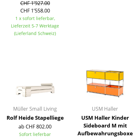
CHF 1’927.00
Einzelteile
CHF 1’558.00
... alle Tische
1 x sofort lieferbar,
Lieferzeit 5-7 Werktage
Aufbewahren
(Lieferland Schweiz)
Regale & Schränke
Bücherregale
Wandregale
Sideboards & Kommoden
TV Möbel
Beistell- & Rollcontainer
Müller Small Living
USM Haller
Rolf Heide Stapelliege
USM Haller Kinder
Barmöbel
Sideboard M mit
ab CHF 802.00
Aufbewahrungsboxe
Garderoben
Sofort lieferbar