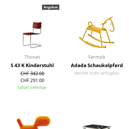
Akkuleuchten
Angebot
... alle Leuchten
Betten
Doppelbetten
Einzelbetten
Thonet
Fermob
S 43 K Kinderstuhl
Adada Schaukelpferd
Stapelbetten
CHF 342.00
derzeit nicht verfügbar
Kinderbetten
CHF 291.00
Sofort lieferbar
Nachttische & Bettzubehör
... alle Betten
Accessoires
Uhren