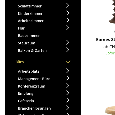
Schlafzimmer
Kinderzimmer
Arbeitszimmer
Flur
Badezimmer
Eames S
Stauraum
ab CH
Balkon & Garten
Sofor
Büro
Arbeitsplatz
Management Büro
Konferenzraum
Empfang
Cafeteria
Branchenlösungen