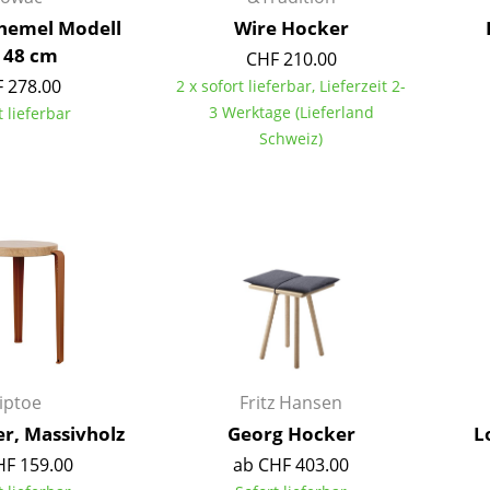
Farbwelten
hemel Modell
Wire Hocker
- 48 cm
Das Original
CHF 210.00
 278.00
Geschenkideen
2 x sofort lieferbar, Lieferzeit 2-
3 Werktage (Lieferland
t lieferbar
Schweiz)
sch
 einen Blick
iptoe
Fritz Hansen
r, Massivholz
Georg Hocker
L
 eingeben
HF 159.00
ab CHF 403.00