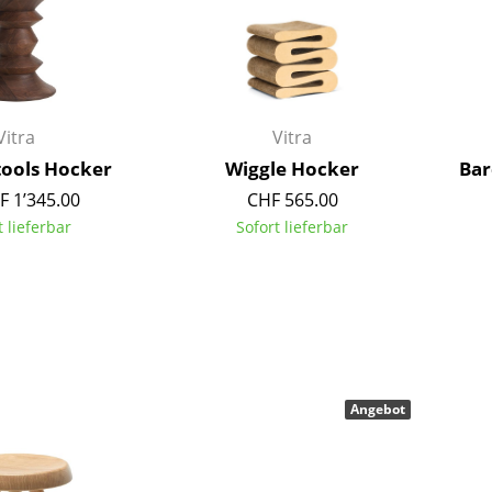
Kinderzimmer
Arbeitszimmer
Diele
Badezimmer
Vitra
Vitra
Stauraum
Balkon & Garten
tools Hocker
Wiggle Hocker
Bar
F 1’345.00
CHF 565.00
Hersteller
Designer
t lieferbar
Sofort lieferbar
Artemide
Alvar Aalto
Cassina
Arne Jacobsen
Fritz Hansen
Charles & Ray Eames
HAY
Eero Saarinen
Knoll International
Egon Eiermann
Angebot
Louis Poulsen
Eileen Gray
Muuto
Jean Prouvé
Nils Holger Moormann
Le Corbusier