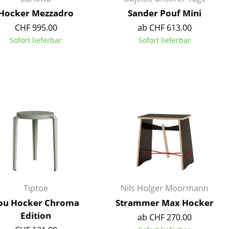
Hocker Mezzadro
Sander Pouf Mini
CHF 995.00
ab CHF 613.00
Sofort lieferbar
Sofort lieferbar
Unternehmen
Über uns
smow vor Ort
Jobs bei smow
Arbeiten bei smow
Newsletter
Presse
Impressum
Tiptoe
Nils Holger Moormann
ou Hocker Chroma
Strammer Max Hocker
Edition
ab CHF 270.00