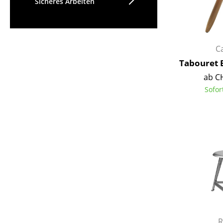
Sicheres Arbeiten
C
Tabouret 
ab C
Sofor
R