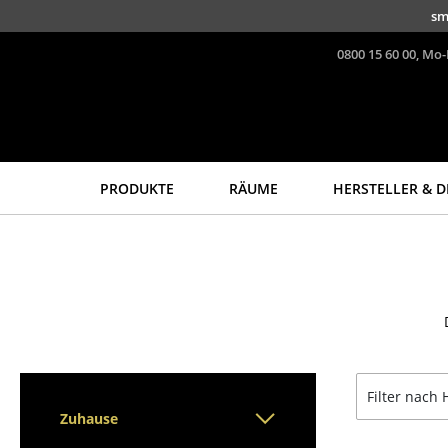
Direkt zum Inhalt
sm
0800 15 60 00, Mo-
PRODUKTE
RÄUME
HERSTELLER & D
Sitzmöbel
Tische
Esszimmerstühle
Esstische
Sofas
Beistelltische
Sessel
Couchtische
Loungesessel
Schreibtische
Stühle
Sekretäre & PC-Tische
Filter nach 
Freischwinger
Konferenztische
Zuhause
Barhocker
Stehtische &