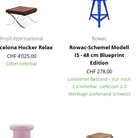
Empfang
Cafeteria
Branchenlösungen
Sicheres Arbeiten
Knoll International
Rowac
celona Hocker Relax
Rowac-Schemel Modell
IS - 48 cm Blueprint
CHF 4’025.00
Das Original
Edition
Sofort lieferbar
CHF 278.00
Limitierter Bestand – nur noch
2 x lieferbar, Lieferzeit 2-3
Werktage (Lieferland Schweiz)