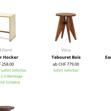
Barmöbel
Outdoor-Leuchten
Garderoben
Akkuleuchten
Kleinaufbewahrung
... alle Leuchten
Einzelteile
... alle Aufbewahrungsmöbel
USM Haller Konfigurator
 Form
Vitra
r Hocker
Tabouret Bois
Ea
 258.00
ab CHF 779.00
 sofort lieferbar,
Sofort lieferbar
t 2-3 Werktage
land Schweiz)
Zuhause
Wohnzimmer
Esszimmer
Schlafzimmer