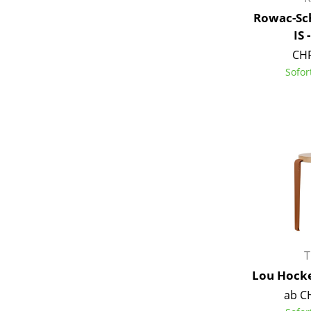
Rowac-Sc
IS 
CHF
Sofor
Service
Kontakt
Bezahlung
Versand
FAQ
Rückgabe & Umtau
Unsere Vorteile auf
AGB
Datenschutz
T
Lou Hocke
Einen Suchbegriff
ab C