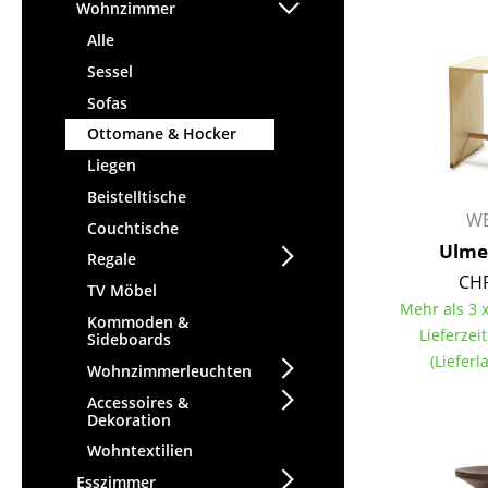
Stehpulte
Wohnzimmer
Hocker
Kindertische
Alle
Bänke & Liegen
Gartentische
Sessel
Sitzsäcke
Servierwagen
Sofas
Gartenstühle
Einzelteile
Ottomane & Hocker
Kinderstühle
... alle Tische
Liegen
Schaukelstühle
Bürodrehstühle
Beistelltische
WB
Konferenzstühle
Couchtische
Ulme
Bürosessel
Regale
CHF
Einzelteile
TV Möbel
Mehr als 3 x
... alle Sitzmöbel
Kommoden &
Lieferzei
Sideboards
(Liefer
Wohnzimmerleuchten
Accessoires &
Dekoration
Wohntextilien
Esszimmer