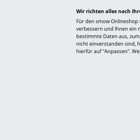
Sofor
Wir richten alles nach I
Für den smow Onlineshop nu
verbessern und Ihnen ein 
bestimmte Daten aus, zum 
nicht einverstanden sind, h
hierfür auf "Anpassen". We
Eames L
Ot
ab CH
Sofor