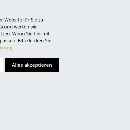
CHF 131.00
Sofort lieferbar
Sofort lieferbar
r Website für Sie zu
 Grund werten wir
Neu
tzen. Wenn Sie hiermit
passen. Bitte klicken Sie
ärung
.
Alles akzeptieren
Tiptoe
Kartell
 Hocker, recycelter
Prince OHOH Hocker
Kunststoff
CHF 131.00
CHF 206.00
Sofort lieferbar
Sofort lieferbar