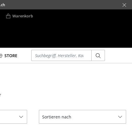
.ch
Warenkorb
Einen Suchbegriff eingeben
STORE
Betten
Accessoires
Doppelbetten
Uhren
Einzelbetten
Spiegel
r
Stapelbetten
Figuren & Miniaturen
Kinderbetten
Vasen
Nachttische &
Tabletts
Sortieren nach
Bettzubehör
Büroutensilien
... alle Betten
Aufbewahrungsboxen