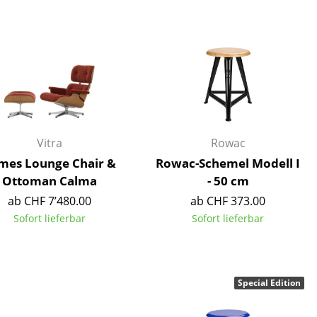
Decken
Kissen
Teppiche
Vorhänge
... alle Accessoires
Vitra
Rowac
mes Lounge Chair &
Rowac-Schemel Modell I
Ottoman Calma
- 50 cm
ab CHF 7’480.00
ab CHF 373.00
Sofort lieferbar
Sofort lieferbar
Büro
Arbeitsplatz
Special Edition
Management Büro
Konferenzraum