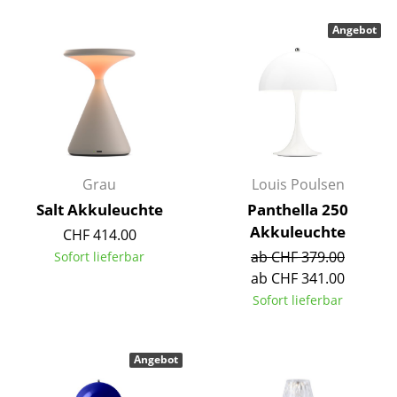
Akkuleuchten
Angebot
... alle Leuchten
Betten
Doppelbetten
Einzelbetten
Grau
Louis Poulsen
Stapelbetten
Salt Akkuleuchte
Panthella 250
Akkuleuchte
CHF 414.00
Kinderbetten
ab CHF 379.00
Sofort lieferbar
Nachttische & Bettzubehör
ab CHF 341.00
Sofort lieferbar
... alle Betten
Accessoires
Angebot
Uhren