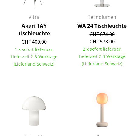
Räume
Vitra
Tecnolumen
Zuhause
Akari 1AY
WA 24 Tischleuchte
Tischleuchte
CHF 674.00
Wohnzimmer
CHF 578.00
CHF 409.00
Esszimmer
2 x sofort lieferbar,
1 x sofort lieferbar,
Lieferzeit 2-3 Werktage
Lieferzeit 2-3 Werktage
Schlafzimmer
(Lieferland Schweiz)
(Lieferland Schweiz)
Kinderzimmer
Arbeitszimmer
Diele
Badezimmer
Stauraum
Balkon & Garten