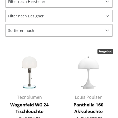
Filter nach Hersteller
Hocker
Filter nach Designer
Bänke & Liegen
Sitzsäcke
Sortieren nach
Gartenstühle
Kinderstühle
Angebot
Schaukelstühle
Bürodrehstühle
Konferenzstühle
Bürosessel
Tecnolumen
Louis Poulsen
Einzelteile
Wagenfeld WG 24
Panthella 160
Tischleuchte
Akkuleuchte
... alle Sitzmöbel