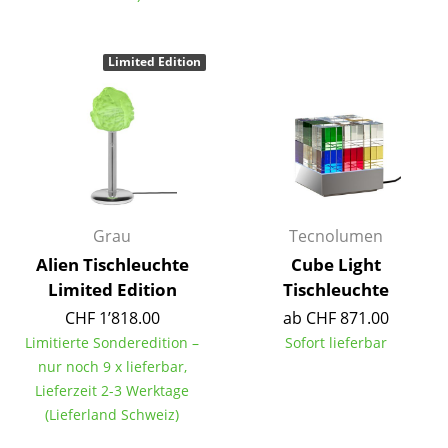
Kleinaufbewahrung
Einzelteile
Limited Edition
... alle Aufbewahrungsmöbel
Licht
Hängeleuchten & Deckenleuchten
Tischleuchten
Grau
Tecnolumen
Alien Tischleuchte
Cube Light
Schreibtischleuchten
Limited Edition
Tischleuchte
Stehleuchten & Leseleuchten
CHF 1’818.00
ab CHF 871.00
Limitierte Sonderedition –
Sofort lieferbar
Bodenleuchten
nur noch 9 x lieferbar,
Wandleuchten
Lieferzeit 2-3 Werktage
(Lieferland Schweiz)
Outdoor-Leuchten