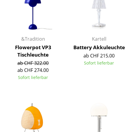
Spiegel
Figuren & Miniaturen
Vasen
&Tradition
Kartell
Tabletts
Flowerpot VP3
Battery Akkuleuchte
Tischleuchte
Büroutensilien
ab CHF 215.00
ab CHF 322.00
Sofort lieferbar
Aufbewahrungsboxen
ab CHF 274.00
Sofort lieferbar
Decken
Kissen
Teppiche
Vorhänge
... alle Accessoires