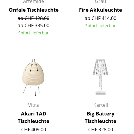
Artemide
Grau
Onfale Tischleuchte
Fire Akkuleuchte
Büro
ab CHF 428.00
ab CHF 414.00
Arbeitsplatz
ab CHF 385.00
Sofort lieferbar
Sofort lieferbar
Management Büro
Konferenzraum
Empfang
Cafeteria
Branchenlösungen
Sicheres Arbeiten
Vitra
Kartell
Hersteller & Designer
Akari 1AD
Big Battery
Tischleuchte
Tischleuchte
Hersteller
CHF 409.00
CHF 328.00