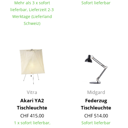
Artemide
Mehr als 3 x sofort
Sofort lieferbar
lieferbar, Lieferzeit 2-3
Cassina
Werktage (Lieferland
Fritz Hansen
Schweiz)
HAY
Knoll International
Louis Poulsen
Muuto
Nils Holger Moormann
Richard Lampert
Vitra
Midgard
Akari YA2
Federzug
Thonet
Tischleuchte
Tischleuchte
USM Haller
CHF 415.00
CHF 514.00
1 x sofort lieferbar,
Sofort lieferbar
Vitra