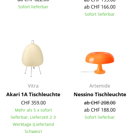
Einzelteile
ab CHF 166.00
Sofort lieferbar
Sofort lieferbar
... alle Tische
Aufbewahren
Regale & Schränke
Bücherregale
Wandregale
Sideboards & Kommoden
Vitra
Artemide
TV Möbel
Akari 1A Tischleuchte
Nessino Tischleuchte
CHF 359.00
ab CHF 208.00
Beistell- & Rollcontainer
ab CHF 188.00
Mehr als 5 x sofort
Barmöbel
lieferbar, Lieferzeit 2-3
Sofort lieferbar
Werktage (Lieferland
Garderoben
Schweiz)