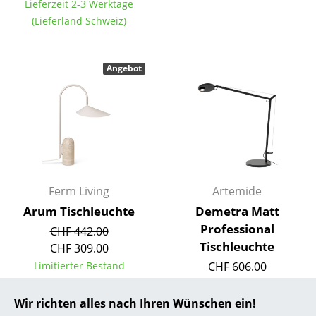
Lieferzeit 2-3 Werktage
(Lieferland Schweiz)
... alle Hersteller A-Z
Designer
Angebot
Alvar Aalto
Arne Jacobsen
Charles & Ray Eames
Eero Saarinen
Ferm Living
Artemide
Egon Eiermann
Arum Tischleuchte
Demetra Matt
Eileen Gray
Professional
CHF 442.00
Tischleuchte
CHF 309.00
Jean Prouvé
Limitierter Bestand
CHF 606.00
Le Corbusier
CHF 545.00
1 x sofort lieferbar,
Wir richten alles nach Ihren Wünschen ein!
Ludwig Mies van der Rohe