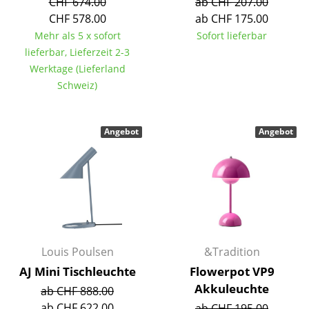
CHF 674.00
ab CHF 207.00
CHF 578.00
ab CHF 175.00
Tische
Mehr als 5 x sofort
Sofort lieferbar
Esstische
lieferbar, Lieferzeit 2-3
Werktage (Lieferland
Beistelltische
Schweiz)
Couchtische
Schreibtische
Angebot
Angebot
Sekretäre & PC-Tische
Konferenztische
Stehtische & Stehpulte
Kindertische
Louis Poulsen
&Tradition
Gartentische
AJ Mini Tischleuchte
Flowerpot VP9
Akkuleuchte
ab CHF 888.00
Servierwagen
ab CHF 622.00
ab CHF 195.00