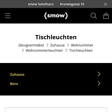
Direkt zum Inhalt
smow Solothurn
Kronengasse 15
Produkte
Tischleuchten
Sitzmöbel
Designermöbel
Zuhause
Wohnzimmer
Esszimmerstühle
Wohnzimmerleuchten
Tischleuchten
Sofas
Sessel
Zuhause
Loungesessel
Büro
Stühle
Freischwinger
Barhocker