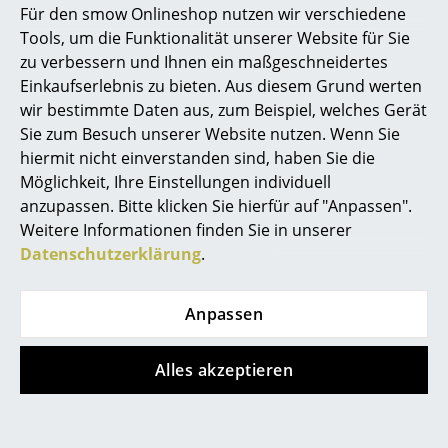
Lieferzeit 2-3 Werktage
Für den smow Onlineshop nutzen wir verschiedene
(Lieferland Schweiz)
Marcel Breuer
Tools, um die Funktionalität unserer Website für Sie
zu verbessern und Ihnen ein maßgeschneidertes
Philippe Starck
Einkaufserlebnis zu bieten. Aus diesem Grund werten
wir bestimmte Daten aus, zum Beispiel, welches Gerät
Verner Panton
Sie zum Besuch unserer Website nutzen. Wenn Sie
... alle Designer A-Z
hiermit nicht einverstanden sind, haben Sie die
Möglichkeit, Ihre Einstellungen individuell
anzupassen. Bitte klicken Sie hierfür auf "Anpassen".
Themen
Weitere Informationen finden Sie in unserer
Neu bei smow
Datenschutzerklärung
.
&Tradition
Vitra
Inspiration
Como Akkuleuchte
Akari 7A Stehleuchte
Anpassen
ab CHF 210.00
CHF 735.00
Special Editions
Sofort lieferbar
1 x sofort lieferbar,
Designklassiker
Alles akzeptieren
Lieferzeit 2-3 Werktage
(Lieferland Schweiz)
Frauen im Design