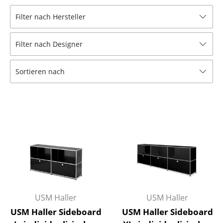
Hocker
Filter nach Hersteller
Bänke & Liegen
Filter nach Designer
Sitzsäcke
Sortieren nach
Gartenstühle
Kinderstühle
Schaukelstühle
Bürodrehstühle
Konferenzstühle
Bürosessel
Einzelteile
USM Haller
USM Haller
USM Haller Sideboard
USM Haller Sideboard
... alle Sitzmöbel