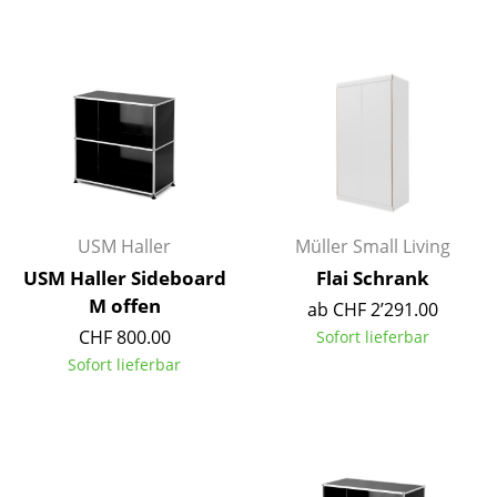
Einzelteile
... alle Tische
Aufbewahren
Regale & Schränke
Bücherregale
USM Haller
Müller Small Living
Wandregale
USM Haller Sideboard
Flai Schrank
Sideboards & Kommoden
M offen
ab CHF 2’291.00
CHF 800.00
Sofort lieferbar
TV Möbel
Sofort lieferbar
Beistell- & Rollcontainer
Barmöbel
Garderoben