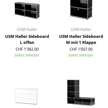
Kleinaufbewahrung
Einzelteile
... alle Aufbewahrungsmöbel
USM Haller
USM Haller
Licht
USM Haller Sideboard
USM Haller Sideboard
L offen
M mit 1 Klappe
Hängeleuchten & Deckenleuchten
CHF 1’382.00
CHF 1’007.00
Tischleuchten
Sofort lieferbar
Sofort lieferbar
Schreibtischleuchten
Stehleuchten & Leseleuchten
Bodenleuchten
Wandleuchten
Outdoor-Leuchten