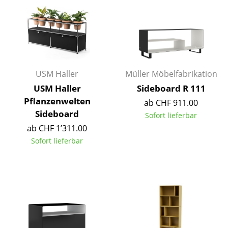
Büro
Arbeitsplatz
Management Büro
USM Haller
Müller Möbelfabrikation
Konferenzraum
USM Haller
Sideboard R 111
Empfang
Pflanzenwelten
ab CHF 911.00
Sideboard
Sofort lieferbar
Cafeteria
ab CHF 1’311.00
Branchenlösungen
Sofort lieferbar
Sicheres Arbeiten
Hersteller & Designer
Hersteller