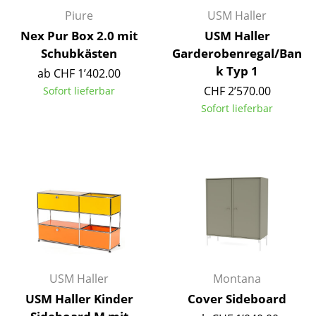
Akkuleuchten
Piure
USM Haller
Nex Pur Box 2.0 mit
USM Haller
... alle Leuchten
Schubkästen
Garderobenregal/Ban
k Typ 1
ab CHF 1’402.00
Betten
CHF 2’570.00
Sofort lieferbar
Doppelbetten
Sofort lieferbar
Einzelbetten
Stapelbetten
Kinderbetten
Nachttische & Bettzubehör
... alle Betten
USM Haller
Montana
Accessoires
USM Haller Kinder
Cover Sideboard
Uhren