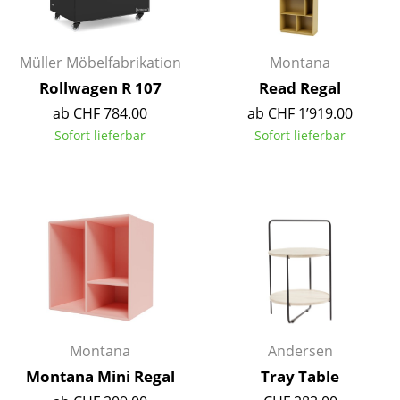
Artemide
Cassina
Müller Möbelfabrikation
Montana
Fritz Hansen
Rollwagen R 107
Read Regal
HAY
ab CHF 784.00
ab CHF 1’919.00
Sofort lieferbar
Sofort lieferbar
Knoll International
Louis Poulsen
Muuto
Nils Holger Moormann
Richard Lampert
Thonet
Montana
Andersen
USM Haller
Montana Mini Regal
Tray Table
Vitra