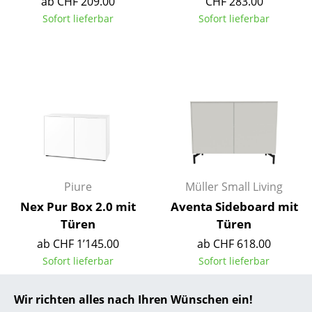
ab CHF 209.00
CHF 283.00
Sofort lieferbar
Sofort lieferbar
... alle Hersteller A-Z
Designer
Alvar Aalto
Arne Jacobsen
Charles & Ray Eames
Eero Saarinen
Piure
Müller Small Living
Egon Eiermann
Nex Pur Box 2.0 mit
Aventa Sideboard mit
Türen
Türen
Eileen Gray
ab CHF 1’145.00
ab CHF 618.00
Jean Prouvé
Sofort lieferbar
Sofort lieferbar
Le Corbusier
Wir richten alles nach Ihren Wünschen ein!
Ludwig Mies van der Rohe
Neu