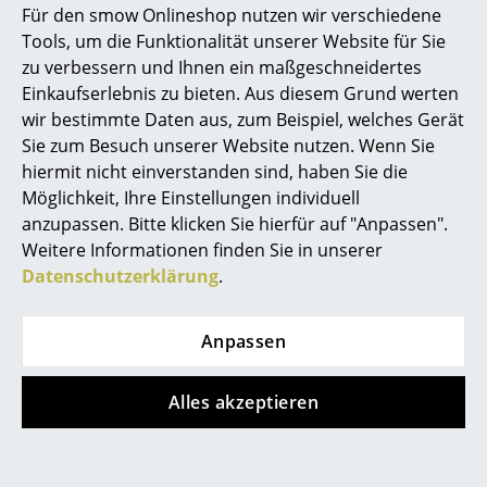
Für den smow Onlineshop nutzen wir verschiedene
Marcel Breuer
Tools, um die Funktionalität unserer Website für Sie
zu verbessern und Ihnen ein maßgeschneidertes
Philippe Starck
Einkaufserlebnis zu bieten. Aus diesem Grund werten
wir bestimmte Daten aus, zum Beispiel, welches Gerät
Verner Panton
Sie zum Besuch unserer Website nutzen. Wenn Sie
... alle Designer A-Z
hiermit nicht einverstanden sind, haben Sie die
Müller Möbelfabrikation
Tiptoe
Möglichkeit, Ihre Einstellungen individuell
TV Lowboard R 200
Unit Highboard Holz
anzupassen. Bitte klicken Sie hierfür auf "Anpassen".
Themen
ab CHF 620.00
ab CHF 525.00
Weitere Informationen finden Sie in unserer
Neu bei smow
Sofort lieferbar
Sofort lieferbar
Datenschutzerklärung
.
Inspiration
Anpassen
Special Editions
Designklassiker
Alles akzeptieren
Frauen im Design