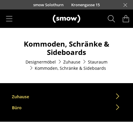
Direkt zum Inhalt
smow Solothurn
Kronengasse 15
Produkte
Kommoden, Schränke &
Sitzmöbel
Sideboards
Esszimmerstühle
Designermöbel
Zuhause
Stauraum
Kommoden, Schränke & Sideboards
Sofas
Sessel
Loungesessel
Zuhause
Stühle
Büro
Freischwinger
Barhocker