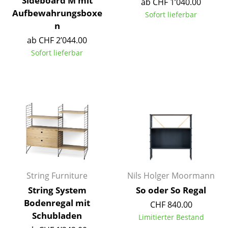
Sideboard M mit
ab CHF 1’040.00
Aufbewahrungsboxe
Spiegel
Sofort lieferbar
n
Figuren & Miniaturen
ab CHF 2’044.00
Sofort lieferbar
Vasen
Tabletts
Büroutensilien
Aufbewahrungsboxen
Decken
Kissen
String Furniture
Nils Holger Moormann
Teppiche
String System
So oder So Regal
Vorhänge
Bodenregal mit
CHF 840.00
Schubladen
... alle Accessoires
Limitierter Bestand