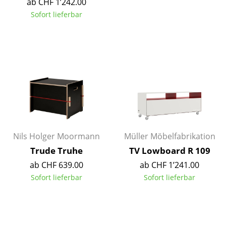
ab CHF 1’242.00
Sofort lieferbar
Räume
Zuhause
Wohnzimmer
Esszimmer
Schlafzimmer
Kinderzimmer
Nils Holger Moormann
Müller Möbelfabrikation
Arbeitszimmer
Trude Truhe
TV Lowboard R 109
Diele
ab CHF 639.00
ab CHF 1’241.00
Sofort lieferbar
Sofort lieferbar
Badezimmer
Stauraum
Balkon & Garten