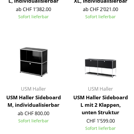
L, individualisierbar
XL, individualisierbar
Tische
ab CHF 1’382.00
ab CHF 2’021.00
Sofort lieferbar
Sofort lieferbar
Esstische
Beistelltische
Couchtische
Schreibtische
Sekretäre & PC-Tische
Konferenztische
USM Haller
USM Haller
Stehtische & Stehpulte
USM Haller Sideboard
USM Haller Sideboard
Kindertische
M, individualisierbar
L mit 2 Klappen,
unten Struktur
ab CHF 800.00
Gartentische
CHF 1’599.00
Sofort lieferbar
Servierwagen
Sofort lieferbar