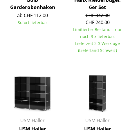
Garderobenhaken
6er Set
Büro
ab CHF 112.00
CHF 342.00
Arbeitsplatz
CHF 240.00
Sofort lieferbar
Limitierter Bestand – nur
Management Büro
noch 3 x lieferbar,
Lieferzeit 2-3 Werktage
Konferenzraum
(Lieferland Schweiz)
Empfang
Cafeteria
Branchenlösungen
Sicheres Arbeiten
Hersteller & Designer
Hersteller
USM Haller
USM Haller
USM Haller
USM Haller