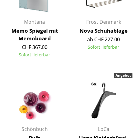
Räume
Montana
Frost Denmark
Zuhause
Memo Spiegel mit
Nova Schuhablage
Wohnzimmer
Memoboard
ab CHF 227.00
CHF 367.00
Sofort lieferbar
Esszimmer
Sofort lieferbar
Schlafzimmer
Kinderzimmer
Angebot
Arbeitszimmer
Diele
Badezimmer
Stauraum
Schönbuch
LoCa
Balkon & Garten
Bulb
Hanx Kleiderbügel,