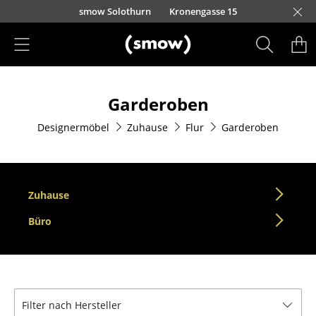
Direkt zum Inhalt
smow Solothurn
Kronengasse 15
Produkte
Garderoben
Sitzmöbel
Designermöbel
Zuhause
Flur
Garderoben
Esszimmerstühle
Sofas
Sessel
Zuhause
Loungesessel
Büro
Stühle
Freischwinger
Filter nach Hersteller
Barhocker