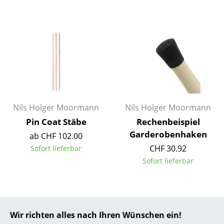
... alle Hersteller A-Z
Designer
Alvar Aalto
Arne Jacobsen
Charles & Ray Eames
Nils Holger Moormann
Nils Holger Moormann
Eero Saarinen
Pin Coat Stäbe
Rechenbeispiel
Garderobenhaken
ab CHF 102.00
Egon Eiermann
CHF 30.92
Sofort lieferbar
Eileen Gray
Sofort lieferbar
Jean Prouvé
Le Corbusier
Wir richten alles nach Ihren Wünschen ein!
Ludwig Mies van der Rohe