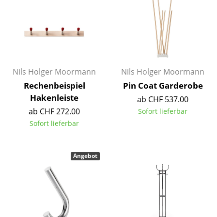
Einzelteile
... alle Tische
Aufbewahren
Regale & Schränke
Nils Holger Moormann
Nils Holger Moormann
Rechenbeispiel
Pin Coat Garderobe
Bücherregale
Hakenleiste
ab CHF 537.00
Wandregale
ab CHF 272.00
Sofort lieferbar
Sofort lieferbar
Sideboards & Kommoden
TV Möbel
Angebot
Beistell- & Rollcontainer
Barmöbel
Garderoben