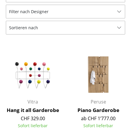
Hocker
Filter nach Designer
Bänke & Liegen
Sortieren nach
Sitzsäcke
Gartenstühle
Kinderstühle
Schaukelstühle
Bürodrehstühle
Konferenzstühle
Bürosessel
Vitra
Peruse
Hang it all Garderobe
Piano Garderobe
Einzelteile
CHF 329.00
ab CHF 1’777.00
... alle Sitzmöbel
Sofort lieferbar
Sofort lieferbar