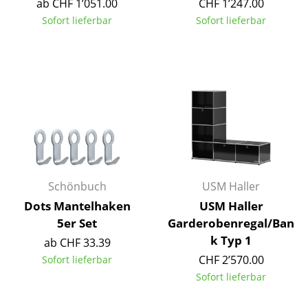
ab CHF 1’051.00
CHF 1’247.00
Akkuleuchten
Sofort lieferbar
Sofort lieferbar
... alle Leuchten
Betten
Doppelbetten
Einzelbetten
Stapelbetten
Kinderbetten
Schönbuch
USM Haller
Dots Mantelhaken
USM Haller
Nachttische & Bettzubehör
5er Set
Garderobenregal/Ban
... alle Betten
k Typ 1
ab CHF 33.39
CHF 2’570.00
Sofort lieferbar
Accessoires
Sofort lieferbar
Uhren