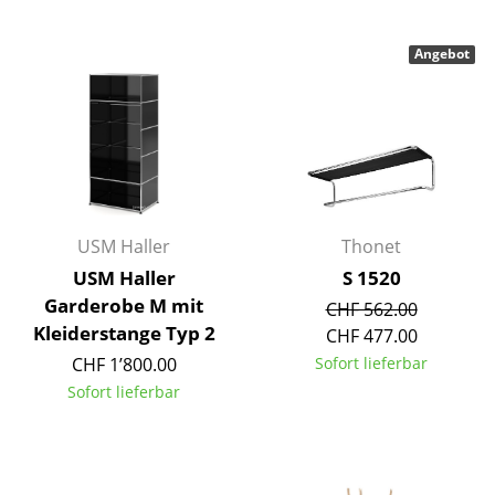
Tische
Angebot
Esstische
Beistelltische
Couchtische
Schreibtische
USM Haller
Thonet
Sekretäre & PC-Tische
USM Haller
S 1520
Konferenztische
Garderobe M mit
CHF 562.00
Kleiderstange Typ 2
CHF 477.00
Stehtische & Stehpulte
CHF 1’800.00
Sofort lieferbar
Kindertische
Sofort lieferbar
Gartentische
Servierwagen