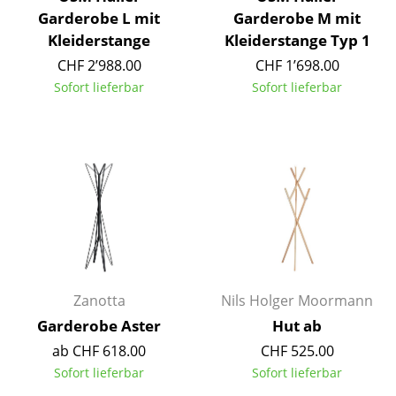
Artemide
Garderobe L mit
Garderobe M mit
Cassina
Kleiderstange
Kleiderstange Typ 1
CHF 2’988.00
CHF 1’698.00
Fritz Hansen
Sofort lieferbar
Sofort lieferbar
HAY
Knoll International
Louis Poulsen
Muuto
Nils Holger Moormann
Richard Lampert
Zanotta
Nils Holger Moormann
Thonet
Garderobe Aster
Hut ab
ab CHF 618.00
CHF 525.00
USM Haller
Sofort lieferbar
Sofort lieferbar
Vitra