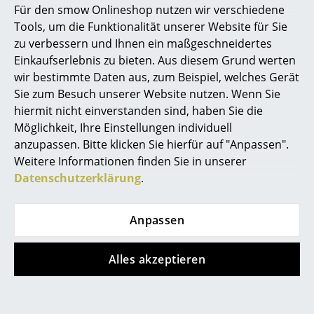
Für den smow Onlineshop nutzen wir verschiedene
Marcel Breuer
Tools, um die Funktionalität unserer Website für Sie
zu verbessern und Ihnen ein maßgeschneidertes
Philippe Starck
Einkaufserlebnis zu bieten. Aus diesem Grund werten
wir bestimmte Daten aus, zum Beispiel, welches Gerät
Verner Panton
Nils Holger Moormann
Muuto
Sie zum Besuch unserer Website nutzen. Wenn Sie
Rechenbeispiel
Attach Coat
... alle Designer A-Z
hiermit nicht einverstanden sind, haben Sie die
Ablage mit
Wandhaken 2er-Set
Möglichkeit, Ihre Einstellungen individuell
Schubkasten
CHF 50.00
anzupassen. Bitte klicken Sie hierfür auf "Anpassen".
Themen
CHF 628.00
Sofort lieferbar
Weitere Informationen finden Sie in unserer
Sofort lieferbar
Neu bei smow
Datenschutzerklärung
.
Inspiration
Anpassen
Special Editions
Designklassiker
Alles akzeptieren
Frauen im Design