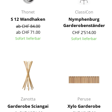
Kleinaufbewahrung
Thonet
ClassiCon
Einzelteile
S 12 Wandhaken
Nymphenburg
... alle Aufbewahrungsmöbel
Garderobenständer
ab CHF 84.00
ab CHF 71.00
CHF 2’514.00
Licht
Sofort lieferbar
Sofort lieferbar
Hängeleuchten & Deckenleuchten
Tischleuchten
Schreibtischleuchten
Stehleuchten & Leseleuchten
Bodenleuchten
Wandleuchten
Zanotta
Peruse
Garderobe Sciangai
Xylo Garderobe
Outdoor-Leuchten