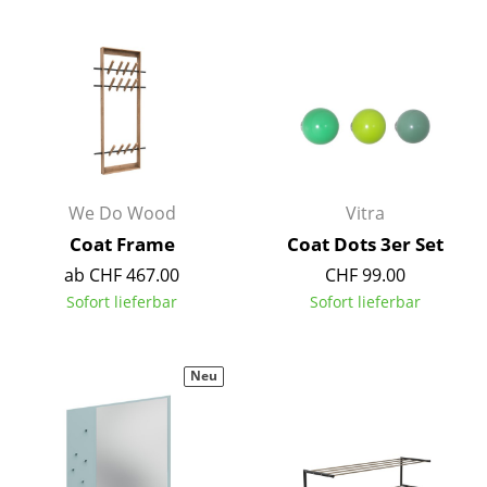
Spiegel
Figuren & Miniaturen
Vasen
Tabletts
Büroutensilien
We Do Wood
Vitra
Coat Frame
Coat Dots 3er Set
Aufbewahrungsboxen
ab CHF 467.00
CHF 99.00
Decken
Sofort lieferbar
Sofort lieferbar
Kissen
Teppiche
Neu
Vorhänge
... alle Accessoires