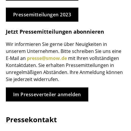
Einzelteile
Pressemitteilungen 2023
... alle Tische
Jetzt Pressemitteilungen abonnieren
Aufbewahren
Regale & Schränke
Wir informieren Sie gerne über Neuigkeiten in
unserem Unternehmen. Bitte schreiben Sie uns eine
Bücherregale
E-Mail an
presse@smow.de
mit Ihren vollständigen
Kontaktdaten. Sie erhalten Pressemitteilungen in
Wandregale
unregelmäßigen Abständen. Ihre Anmeldung können
Sideboards & Kommoden
Sie jederzeit widerrufen.
TV Möbel
Im Presseverteiler anmelden
Beistell- & Rollcontainer
Barmöbel
Pressekontakt
Garderoben