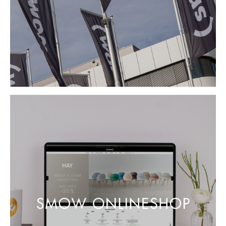
Spiegel
Figuren & Miniaturen
Vasen
Tabletts
Büroutensilien
Aufbewahrungsboxen
Decken
Kissen
Teppiche
Vorhänge
... alle Accessoires