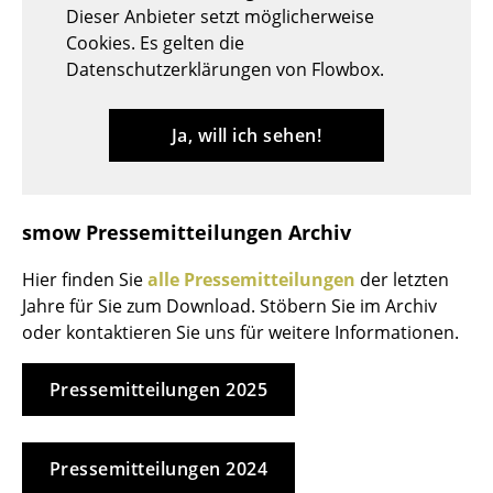
Dieser Anbieter setzt möglicherweise
Tische
Cookies. Es gelten die
Datenschutzerklärungen von Flowbox.
Esstische
Beistelltische
Ja, will ich sehen!
Couchtische
Schreibtische
smow Pressemitteilungen Archiv
Sekretäre & PC-Tische
Hier finden Sie
alle Pressemitteilungen
der letzten
Konferenztische
Jahre für Sie zum Download. Stöbern Sie im Archiv
oder kontaktieren Sie uns für weitere Informationen.
Stehtische & Stehpulte
Kindertische
Pressemitteilungen 2025
Gartentische
Pressemitteilungen 2024
Servierwagen