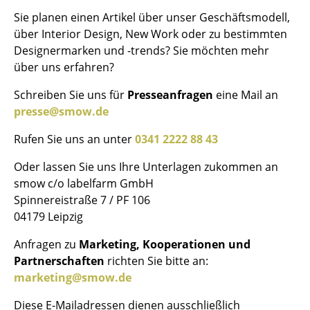
Kleinaufbewahrung
Sie planen einen Artikel über unser Geschäftsmodell,
über Interior Design, New Work oder zu bestimmten
Einzelteile
Designermarken und -trends? Sie möchten mehr
über uns erfahren?
... alle Aufbewahrungsmöbel
Schreiben Sie uns für
Presseanfragen
eine Mail an
Licht
presse@smow.de
Hängeleuchten & Deckenleuchten
Rufen Sie uns an unter
0341 2222 88 43
Tischleuchten
Oder lassen Sie uns Ihre Unterlagen zukommen an
smow c/o labelfarm GmbH
Schreibtischleuchten
Spinnereistraße 7 / PF 106
Stehleuchten & Leseleuchten
04179 Leipzig
Bodenleuchten
Anfragen zu
Marketing, Kooperationen und
Partnerschaften
richten Sie bitte an:
Wandleuchten
marketing@smow.de
Outdoor-Leuchten
Diese E-Mailadressen dienen ausschließlich