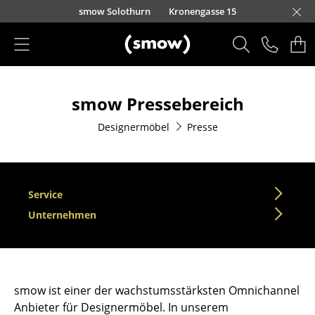
Direkt zum Inhalt
smow Solothurn
Kronengasse 15
Produkte
smow Pressebereich
Sitzmöbel
Designermöbel
Presse
Esszimmerstühle
Sofas
Sessel
Service
Unternehmen
Loungesessel
Stühle
Freischwinger
smow ist einer der wachstumsstärksten Omnichannel
Barhocker
Anbieter für Designermöbel. In unserem