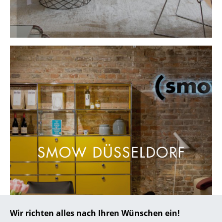
... alle Hersteller A-Z
Designer
Alvar Aalto
Arne Jacobsen
Charles & Ray Eames
Eero Saarinen
Egon Eiermann
Eileen Gray
Jean Prouvé
Le Corbusier
Wir richten alles nach Ihren Wünschen ein!
Ludwig Mies van der Rohe