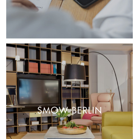
Büro
Arbeitsplatz
Management Büro
Konferenzraum
Empfang
Cafeteria
Branchenlösungen
Sicheres Arbeiten
Hersteller & Designer
Hersteller