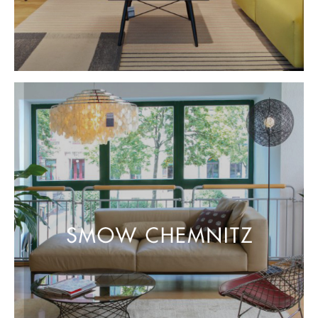
Artemide
Cassina
Fritz Hansen
HAY
Knoll International
Louis Poulsen
Muuto
Nils Holger Moormann
Richard Lampert
Thonet
USM Haller
Vitra