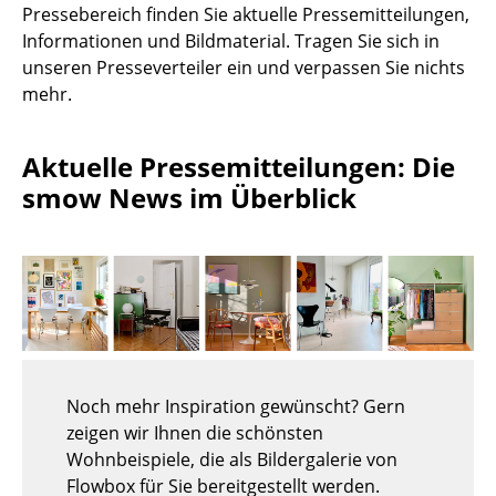
Pressebereich finden Sie aktuelle Pressemitteilungen,
Hocker
Informationen und Bildmaterial. Tragen Sie sich in
unseren Presseverteiler ein und verpassen Sie nichts
Bänke & Liegen
mehr.
Sitzsäcke
Aktuelle Pressemitteilungen: Die
Gartenstühle
smow News im Überblick
Kinderstühle
Schaukelstühle
Bürodrehstühle
Konferenzstühle
Bürosessel
Noch mehr Inspiration gewünscht? Gern
Einzelteile
zeigen wir Ihnen die schönsten
Wohnbeispiele, die als Bildergalerie von
... alle Sitzmöbel
Flowbox für Sie bereitgestellt werden.