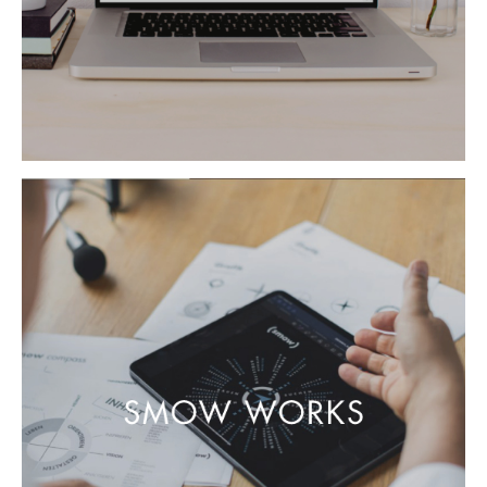
Räume
Zuhause
Wohnzimmer
Esszimmer
Schlafzimmer
Kinderzimmer
Arbeitszimmer
Diele
Badezimmer
Stauraum
Balkon & Garten