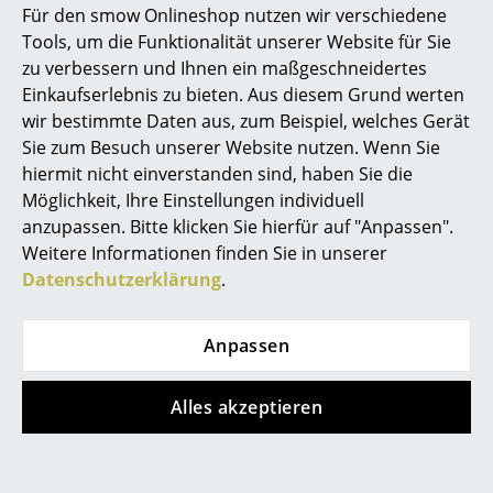
Für den smow Onlineshop nutzen wir verschiedene
Marcel Breuer
Tools, um die Funktionalität unserer Website für Sie
zu verbessern und Ihnen ein maßgeschneidertes
Philippe Starck
Einkaufserlebnis zu bieten. Aus diesem Grund werten
wir bestimmte Daten aus, zum Beispiel, welches Gerät
Verner Panton
Sie zum Besuch unserer Website nutzen. Wenn Sie
... alle Designer A-Z
hiermit nicht einverstanden sind, haben Sie die
Möglichkeit, Ihre Einstellungen individuell
anzupassen. Bitte klicken Sie hierfür auf "Anpassen".
Themen
Weitere Informationen finden Sie in unserer
Neu bei smow
Datenschutzerklärung
.
Inspiration
Anpassen
Special Editions
Designklassiker
Alles akzeptieren
Frauen im Design