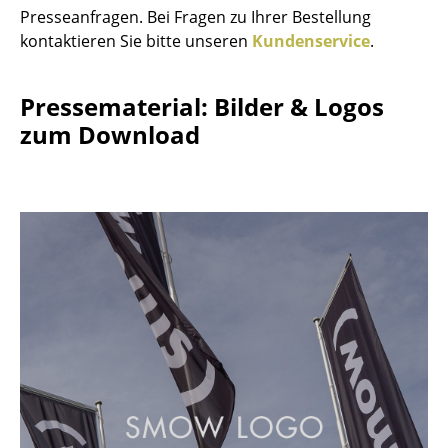
Presseanfragen. Bei Fragen zu Ihrer Bestellung
Akkuleuchten
kontaktieren Sie bitte unseren
Kundenservice
.
... alle Leuchten
Pressematerial: Bilder & Logos
Betten
zum Download
Doppelbetten
Einzelbetten
Stapelbetten
Kinderbetten
Nachttische & Bettzubehör
... alle Betten
Accessoires
Uhren