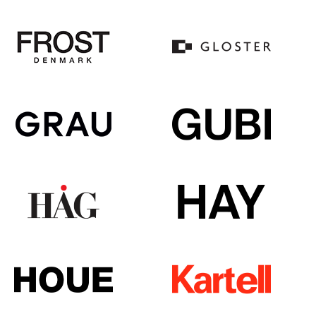
Spiegel
Figuren & Miniaturen
Vasen
Tabletts
Büroutensilien
Aufbewahrungsboxen
Decken
Kissen
Teppiche
Vorhänge
... alle Accessoires