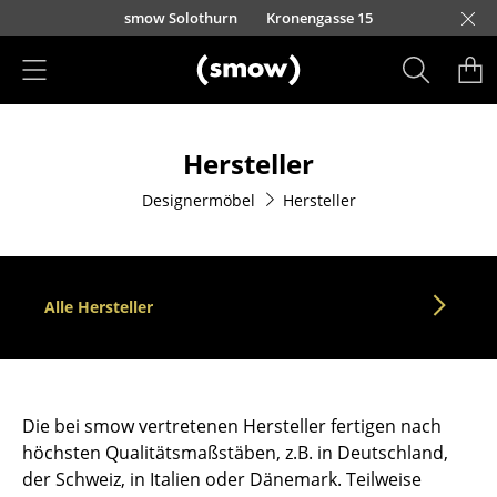
Direkt zum Inhalt
smow Solothurn
Kronengasse 15
Produkte
Hersteller
Sitzmöbel
Designermöbel
Hersteller
Esszimmerstühle
Sofas
Sessel
Alle Hersteller
Loungesessel
Stühle
Die bei smow vertretenen Hersteller fertigen nach
Freischwinger
höchsten Qualitätsmaßstäben, z.B. in Deutschland,
der Schweiz, in Italien oder Dänemark. Teilweise
Barhocker