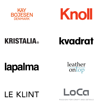
Räume
Zuhause
Wohnzimmer
Esszimmer
Schlafzimmer
Kinderzimmer
Arbeitszimmer
Diele
Badezimmer
Stauraum
Balkon & Garten