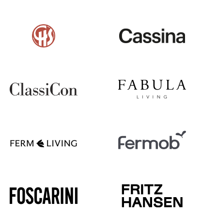
Akkuleuchten
... alle Leuchten
Betten
Doppelbetten
Einzelbetten
Stapelbetten
Kinderbetten
Nachttische & Bettzubehör
... alle Betten
Accessoires
Uhren