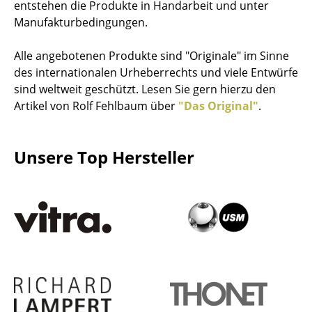
entstehen die Produkte in Handarbeit und unter
Hocker
Manufakturbedingungen.
Bänke & Liegen
Alle angebotenen Produkte sind "Originale" im Sinne
des internationalen Urheberrechts und viele Entwürfe
Sitzsäcke
sind weltweit geschützt. Lesen Sie gern hierzu den
Gartenstühle
Artikel von Rolf Fehlbaum über
"Das Original"
.
Kinderstühle
Unsere Top Hersteller
Schaukelstühle
Bürodrehstühle
Konferenzstühle
Bürosessel
Einzelteile
... alle Sitzmöbel