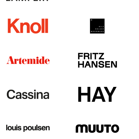
Tische
Esstische
Beistelltische
Couchtische
Schreibtische
Sekretäre & PC-Tische
Konferenztische
Stehtische & Stehpulte
Kindertische
Gartentische
Servierwagen