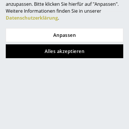
Artemide
anzupassen. Bitte klicken Sie hierfür auf "Anpassen".
Weitere Informationen finden Sie in unserer
Cassina
Datenschutzerklärung
.
Fritz Hansen
HAY
Anpassen
Knoll International
Alles akzeptieren
Louis Poulsen
Muuto
Nils Holger Moormann
Richard Lampert
Thonet
USM Haller
Vitra