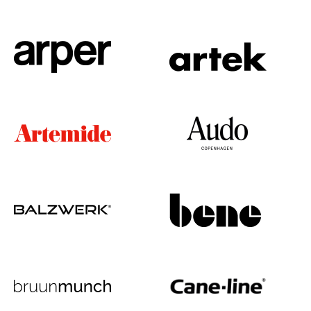
Kleinaufbewahrung
Einzelteile
... alle Aufbewahrungsmöbel
Licht
Hängeleuchten & Deckenleuchten
Tischleuchten
Schreibtischleuchten
Stehleuchten & Leseleuchten
Bodenleuchten
Wandleuchten
Outdoor-Leuchten