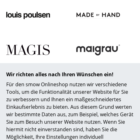
Büro
Arbeitsplatz
Management Büro
Konferenzraum
Empfang
Cafeteria
Wir richten alles nach Ihren Wünschen ein!
Für den smow Onlineshop nutzen wir verschiedene
Branchenlösungen
Tools, um die Funktionalität unserer Website für Sie
Sicheres Arbeiten
zu verbessern und Ihnen ein maßgeschneidertes
Einkaufserlebnis zu bieten. Aus diesem Grund werten
wir bestimmte Daten aus, zum Beispiel, welches Gerät
Hersteller & Designer
Sie zum Besuch unserer Website nutzen. Wenn Sie
Hersteller
hiermit nicht einverstanden sind, haben Sie die
Möglichkeit, Ihre Einstellungen individuell