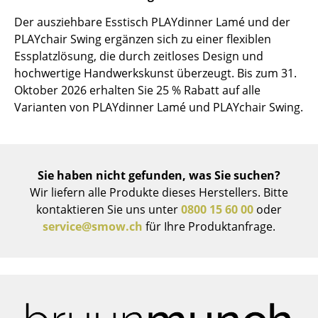
Spiegel
Der ausziehbare Esstisch PLAYdinner Lamé und der
PLAYchair Swing ergänzen sich zu einer flexiblen
Figuren & Miniaturen
Essplatzlösung, die durch zeitloses Design und
hochwertige Handwerkskunst überzeugt. Bis zum 31.
Vasen
Oktober 2026 erhalten Sie 25 % Rabatt auf alle
Tabletts
Varianten von PLAYdinner Lamé und PLAYchair Swing.
Büroutensilien
Aufbewahrungsboxen
Sie haben nicht gefunden, was Sie suchen?
Decken
Wir liefern alle Produkte dieses Herstellers. Bitte
kontaktieren Sie uns unter
0800 15 60 00
oder
Kissen
service@smow.ch
für Ihre Produktanfrage.
Teppiche
Vorhänge
... alle Accessoires