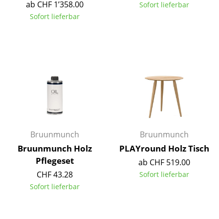
ab CHF 1’358.00
Sofort lieferbar
Einzelteile
Sofort lieferbar
... alle Tische
Aufbewahren
Regale & Schränke
Bücherregale
Wandregale
Sideboards & Kommoden
Bruunmunch
Bruunmunch
Bruunmunch Holz
PLAYround Holz Tisch
TV Möbel
Pflegeset
ab CHF 519.00
Beistell- & Rollcontainer
CHF 43.28
Sofort lieferbar
Sofort lieferbar
Barmöbel
Garderoben