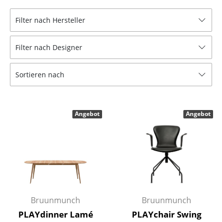
Hocker
Filter nach Hersteller
Bänke & Liegen
Filter nach Designer
Sitzsäcke
Gartenstühle
Sortieren nach
Kinderstühle
Schaukelstühle
Angebot
Angebot
Bürodrehstühle
Konferenzstühle
Bürosessel
Einzelteile
Bruunmunch
Bruunmunch
... alle Sitzmöbel
PLAYdinner Lamé
PLAYchair Swing