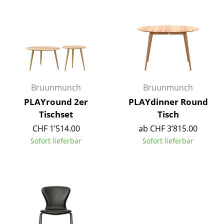
Kleinaufbewahrung
Einzelteile
... alle Aufbewahrungsmöbel
Licht
Bruunmunch
Bruunmunch
Hängeleuchten & Deckenleuchten
PLAYround 2er
PLAYdinner Round
Tischleuchten
Tischset
Tisch
CHF 1’514.00
ab CHF 3’815.00
Schreibtischleuchten
Sofort lieferbar
Sofort lieferbar
Stehleuchten & Leseleuchten
Bodenleuchten
Wandleuchten
Outdoor-Leuchten