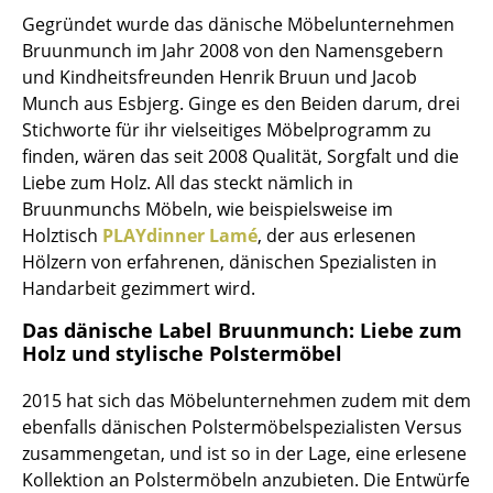
Gegründet wurde das dänische Möbelunternehmen
Büro
Bruunmunch im Jahr 2008 von den Namensgebern
und Kindheitsfreunden Henrik Bruun und Jacob
Arbeitsplatz
Munch aus Esbjerg. Ginge es den Beiden darum, drei
Management Büro
Stichworte für ihr vielseitiges Möbelprogramm zu
finden, wären das seit 2008 Qualität, Sorgfalt und die
Konferenzraum
Liebe zum Holz. All das steckt nämlich in
Bruunmunchs Möbeln, wie beispielsweise im
Empfang
Holztisch
PLAYdinner Lamé
, der aus erlesenen
Cafeteria
Hölzern von erfahrenen, dänischen Spezialisten in
Handarbeit gezimmert wird.
Branchenlösungen
Das dänische Label Bruunmunch: Liebe zum
Sicheres Arbeiten
Holz und stylische Polstermöbel
2015 hat sich das Möbelunternehmen zudem mit dem
Hersteller & Designer
ebenfalls dänischen Polstermöbelspezialisten Versus
Hersteller
zusammengetan, und ist so in der Lage, eine erlesene
Kollektion an Polstermöbeln anzubieten. Die Entwürfe