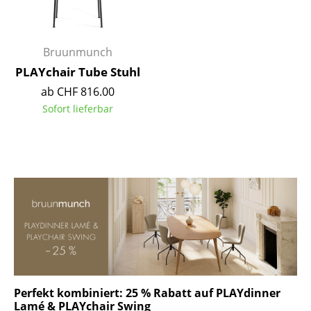
Akkuleuchten
... alle Leuchten
Bruunmunch
PLAYchair Tube Stuhl
Betten
ab CHF 816.00
Doppelbetten
Sofort lieferbar
Einzelbetten
Stapelbetten
Kinderbetten
Nachttische & Bettzubehör
... alle Betten
Accessoires
Perfekt kombiniert: 25 % Rabatt auf PLAYdinner
Uhren
Lamé & PLAYchair Swing