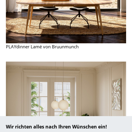
... alle Hersteller A-Z
Designer
Alvar Aalto
PLAYdinner Lamé von Bruunmunch
Arne Jacobsen
Charles & Ray Eames
Eero Saarinen
Egon Eiermann
Eileen Gray
Jean Prouvé
Le Corbusier
Wir richten alles nach Ihren Wünschen ein!
Ludwig Mies van der Rohe