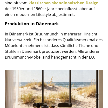
Artemide
sind oft vom
klassischen skandinavischen Design
der 1950er und 1960er Jahre beeinflusst, aber auf
Cassina
einen modernen Lifestyle abgestimmt.
Fritz Hansen
Produktion in Dänemark
HAY
In Dänemark ist Bruunmunch in mehrerer Hinsicht
Knoll International
klar verwurzelt. Ein besonderes Qualitätsmerkmal des
Möbelunternehmens ist, dass sämtliche Tische und
Louis Poulsen
Stühle in Dänemark produziert werden. Alle anderen
Bruunmunch-Möbel sind handgemacht in der EU.
Muuto
Nils Holger Moormann
Richard Lampert
Thonet
USM Haller
Vitra