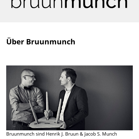
Räume
Zuhause
Wohnzimmer
Über Bruunmunch
Esszimmer
Schlafzimmer
Kinderzimmer
Arbeitszimmer
Diele
Badezimmer
Stauraum
Bruunmunch sind Henrik J. Bruun & Jacob S. Munch
Balkon & Garten