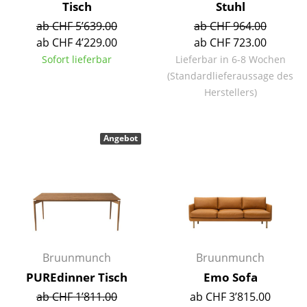
Tisch
Stuhl
Tische
ab CHF 5’639.00
ab CHF 964.00
ab CHF 4’229.00
ab CHF 723.00
Esstische
Sofort lieferbar
Lieferbar in 6-8 Wochen
Beistelltische
(Standardlieferaussage des
Herstellers)
Couchtische
Schreibtische
Angebot
Sekretäre & PC-Tische
Konferenztische
Stehtische & Stehpulte
Kindertische
Bruunmunch
Bruunmunch
Gartentische
PUREdinner Tisch
Emo Sofa
Servierwagen
ab CHF 1’811.00
ab CHF 3’815.00