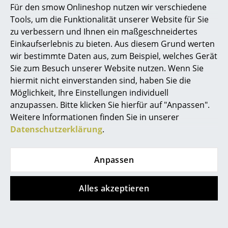
Für den smow Onlineshop nutzen wir verschiedene
Marcel Breuer
Tools, um die Funktionalität unserer Website für Sie
zu verbessern und Ihnen ein maßgeschneidertes
Philippe Starck
Einkaufserlebnis zu bieten. Aus diesem Grund werten
wir bestimmte Daten aus, zum Beispiel, welches Gerät
Verner Panton
Sie zum Besuch unserer Website nutzen. Wenn Sie
... alle Designer A-Z
hiermit nicht einverstanden sind, haben Sie die
Playdinner Lamé und Swing Chair
Möglichkeit, Ihre Einstellungen individuell
anzupassen. Bitte klicken Sie hierfür auf "Anpassen".
Themen
Weitere Informationen finden Sie in unserer
Neu bei smow
Datenschutzerklärung
.
Inspiration
Anpassen
Special Editions
Designklassiker
Alles akzeptieren
Frauen im Design