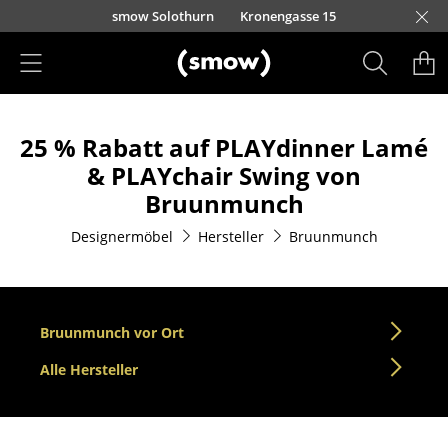
Direkt zum Inhalt
smow Solothurn
Kronengasse 15
Produkte
25 % Rabatt auf PLAYdinner Lamé
Sitzmöbel
& PLAYchair Swing von
Esszimmerstühle
Bruunmunch
Sofas
Designermöbel
Hersteller
Bruunmunch
Sessel
Loungesessel
Bruunmunch vor Ort
Stühle
Alle Hersteller
Freischwinger
Barhocker