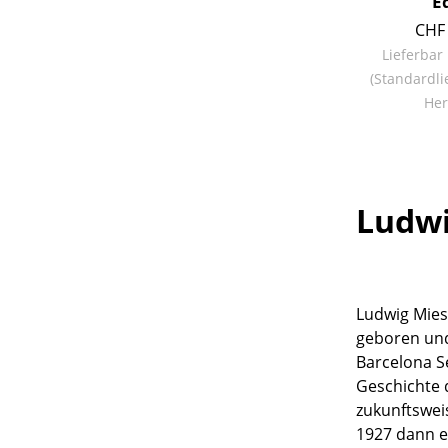
E
CHF 
Lieferbar
(Standardli
Her
Service
Kontakt
Bezahlung
Ludwi
Versand
FAQ
Rückgabe & Umtau
Unsere Vorteile auf
Ludwig Mies
AGB
geboren und
Datenschutz
Barcelona Se
Geschichte 
zukunftswei
Einen Suchbegriff
1927 dann e