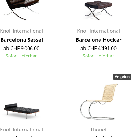
Empfang
Cafeteria
Branchenlösungen
Sicheres Arbeiten
Knoll International
Knoll International
Barcelona Sessel
Barcelona Hocker
ab CHF 9’006.00
ab CHF 4’491.00
Sofort lieferbar
Sofort lieferbar
Das Original
Angebot
Knoll International
Thonet