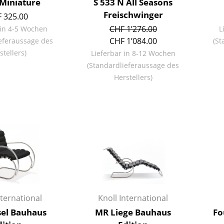
Miniature
S 533 N All Seasons
Richard Lampert
Ludwig Mies van der Rohe
Freischwinger
 325.00
Thonet
Marcel Breuer
CHF 1’276.00
 in 4-5 Wochen
L
USM Haller
Philippe Starck
CHF 1’084.00
eferaussage des
(St
Vitra
Verner Panton
stellers)
Lieferbar in 8-12 Wochen
... alle Hersteller A-Z
... alle Designer A-Z
(Standardlieferaussage des
Herstellers)
Neu bei smow
Inspiration
Special Editions
Designklassiker
Frauen im Design
Bauhaus Design
Midcentury Design
Skandinavisches De
Italienisches Design
nternational
Knoll International
Nachhaltiges Desig
sel Bauhaus
MR Liege Bauhaus
Fo
Natürliche Material