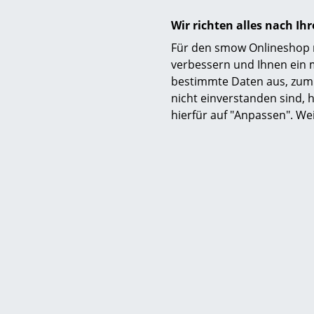
am Weißenho
damit eines 
Wir richten alles nach I
erstmals ein
Für den smow Onlineshop nu
Fensterfläc
verbessern und Ihnen ein 
ermöglichte
bestimmte Daten aus, zum 
nicht nur g
nicht einverstanden sind, h
sollte. Zwei
hierfür auf "Anpassen". We
für die Welt
Rohe auch d
entpuppte s
ist heute e
Architekturg
Deutschland
auch nach s