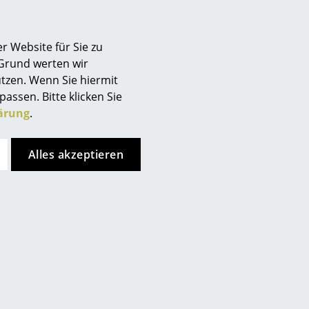
r Website für Sie zu
 Grund werten wir
tzen. Wenn Sie hiermit
passen. Bitte klicken Sie
ärung
.
Alles akzeptieren
ig Mies van der Rohe war einer der bedeutendsten