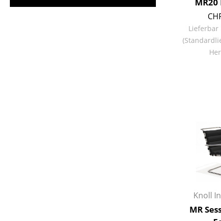
MR20 
CHF
Lieferbar
(Standardli
Her
Knoll I
MR Ses