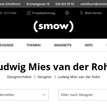
ow Solothurn
Kronengasse 15
032 622 55 52
solothurn@smow
Fr: 9-17 Uhr
Projektplanung
Mein Konto
ESIGNER
THEMEN
ANGEBOTE
INFO
Aufbewahren
Licht
udwig Mies van der Ro
Regale & Schränke
Hängeleuchten &
Deckenleuchten
Bücherregale
Tischleuchten
Designermöbel
Designer
Ludwig Mies van der Rohe
Wandregale
Schreibtischleuchten
Sideboards &
Kommoden
Stehleuchten &
Leseleuchten
Hersteller
Filter nach Designer
TV Möbel
Bodenleuchten
Beistell- &
Rollcontainer
Wandleuchten