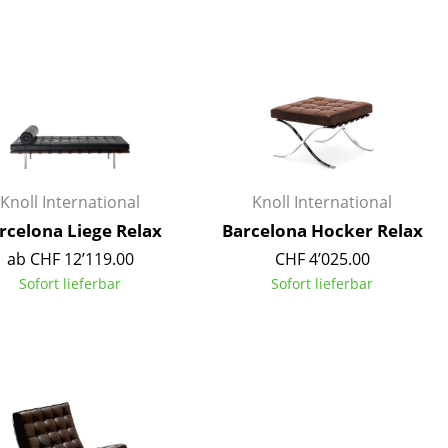
Decken
Kissen
Teppiche
Vorhänge
... alle Accessoires
Knoll International
Knoll International
rcelona Liege Relax
Barcelona Hocker Relax
ab CHF 12’119.00
CHF 4’025.00
Sofort lieferbar
Sofort lieferbar
Büro
Arbeitsplatz
Management Büro
Konferenzraum