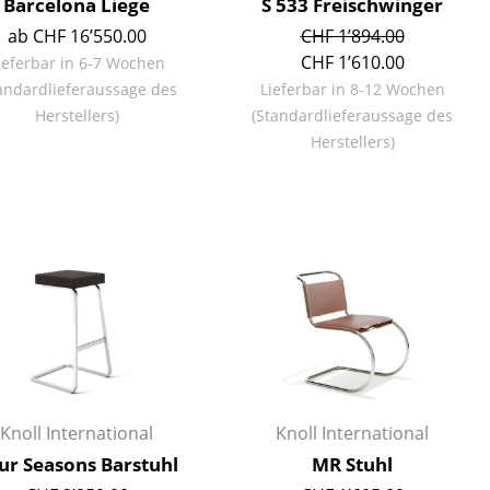
Barcelona Liege
S 533 Freischwinger
ab CHF 16’550.00
CHF 1’894.00
CHF 1’610.00
ieferbar in 6-7 Wochen
andardlieferaussage des
Lieferbar in 8-12 Wochen
Herstellers)
(Standardlieferaussage des
Herstellers)
sign
Knoll International
Knoll International
n
ur Seasons Barstuhl
MR Stuhl
ien