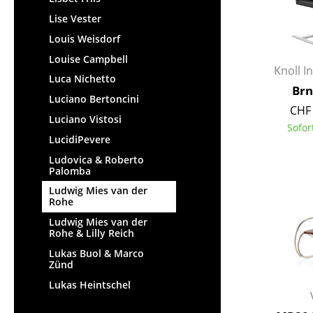
Lise Vester
Louis Weisdorf
Louise Campbell
Knoll I
Luca Nichetto
Brn
Luciano Bertoncini
CHF 
Luciano Vistosi
Sofor
LucidiPevere
Ludovica & Roberto
Palomba
Ludwig Mies van der
Rohe
Ludwig Mies van der
Rohe & Lilly Reich
Lukas Buol & Marco
Zünd
Lukas Heintschel