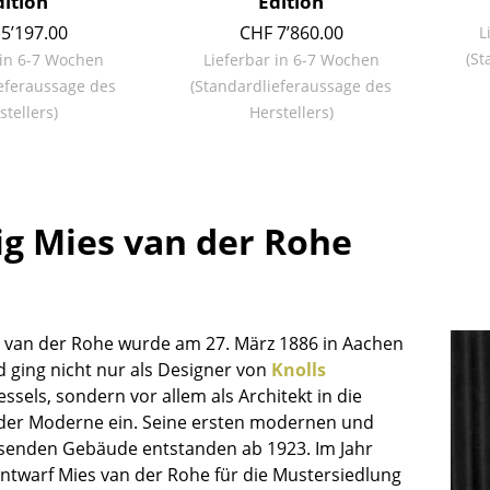
dition
Edition
Farbwelten
5’197.00
CHF 7’860.00
L
Das Original
(St
 in 6-7 Wochen
Lieferbar in 6-7 Wochen
Geschenkideen
eferaussage des
(Standardlieferaussage des
stellers)
Herstellers)
g Mies van der Rohe
sch
 einen Blick
 van der Rohe wurde am 27. März 1886 in Aachen
 ging nicht nur als Designer von
Knolls
ssels, sondern vor allem als Architekt in die
der Moderne ein. Seine ersten modernen und
senden Gebäude entstanden ab 1923. Im Jahr
 eingeben
ntwarf Mies van der Rohe für die Mustersiedlung