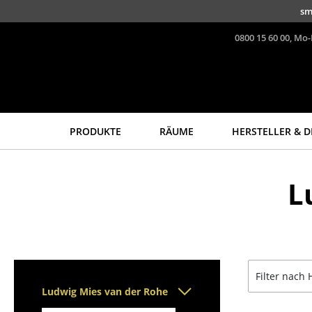
Direkt zum Inhalt
sm
0800 15 60 00, Mo-
PRODUKTE
RÄUME
HERSTELLER & D
Sitzmöbel
Tische
L
Esszimmerstühle
Esstische
Sofas
Beistelltische
Sessel
Couchtische
Loungesessel
Schreibtische
Stühle
Sekretäre & PC-Tische
Filter nach 
Freischwinger
Konferenztische
Ludwig Mies van der Rohe
Barhocker
Stehtische &