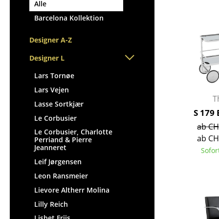
Stehpulte
Alle
Hocker
Kindertische
Barcelona Kollektion
Bänke & Liegen
Gartentische
Sitzsäcke
Designer A-Z
Servierwagen
Gartenstühle
Einzelteile
Designer L
Kinderstühle
... alle Tische
Schaukelstühle
Lars Tornøe
Bürodrehstühle
Lars Vejen
T
Konferenzstühle
Lasse Sortkjær
S 179
Bürosessel
Le Corbusier
ab CH
Einzelteile
Le Corbusier, Charlotte
ab CH
Perriand & Pierre
... alle Sitzmöbel
Jeanneret
Sofor
Leif Jørgensen
Leon Ransmeier
Lievore Altherr Molina
Lilly Reich
Lisbet Friis