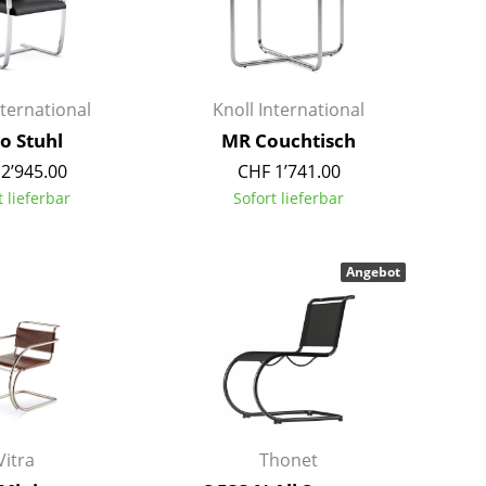
Kinderzimmer
Arbeitszimmer
Diele
Badezimmer
nternational
Knoll International
Stauraum
o Stuhl
MR Couchtisch
Balkon & Garten
2’945.00
CHF 1’741.00
t lieferbar
Sofort lieferbar
Hersteller
Designer
Artemide
Alvar Aalto
Angebot
Cassina
Arne Jacobsen
Fritz Hansen
Charles & Ray Eames
HAY
Eero Saarinen
Knoll International
Egon Eiermann
Louis Poulsen
Eileen Gray
Muuto
Jean Prouvé
Vitra
Thonet
Nils Holger Moormann
Le Corbusier