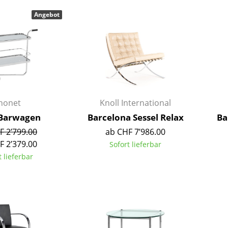
Barmöbel
Outdoor-Leuchten
Angebot
Garderoben
Akkuleuchten
Kleinaufbewahrung
... alle Leuchten
Einzelteile
... alle Aufbewahrungsmöbel
USM Haller Konfigurator
honet
Knoll International
 Barwagen
Barcelona Sessel Relax
Ba
F 2’799.00
ab CHF 7’986.00
F 2’379.00
Sofort lieferbar
t lieferbar
Zuhause
Wohnzimmer
Esszimmer
Schlafzimmer