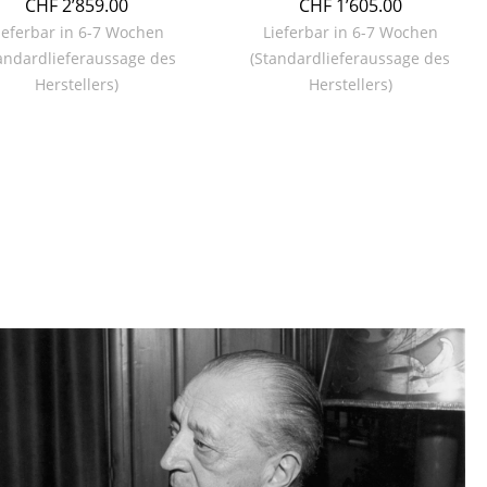
CHF 2’859.00
CHF 1’605.00
ieferbar in 6-7 Wochen
Lieferbar in 6-7 Wochen
andardlieferaussage des
(Standardlieferaussage des
Herstellers)
Herstellers)
Unternehmen
Über uns
smow vor Ort
Jobs bei smow
Arbeiten bei smow
Newsletter
Presse
Impressum