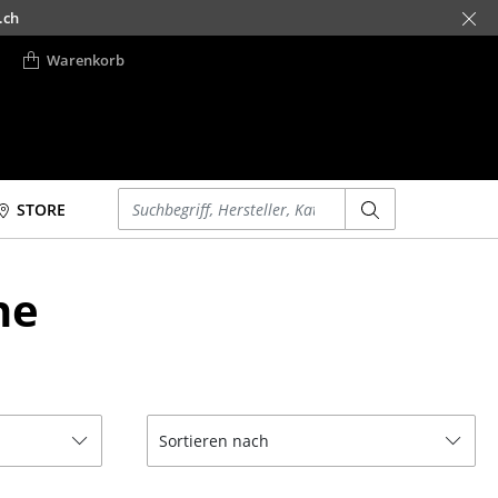
.ch
Warenkorb
Einen Suchbegriff eingeben
STORE
Betten
Accessoires
he
Doppelbetten
Uhren
Einzelbetten
Spiegel
Stapelbetten
Figuren & Miniaturen
Kinderbetten
Vasen
Nachttische &
Tabletts
Sortieren nach
Bettzubehör
Büroutensilien
... alle Betten
Aufbewahrungsboxen