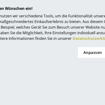
f in Stuttgart vier Mehrfamilienhäuser und
seiner Vorzeigeprojekte. Damals setzte er
hren Wünschen ein!
 Stahlskelett ein, das die Vergrößerung der
tzen wir verschiedene Tools, um die Funktionalität unsere
hen und eine variable Nutzung der Wohnflächen
maßgeschneidertes Einkaufserlebnis zu bieten. Aus diesem
 und entwickelte so ein Konstruktionsprinzip, das
Beispiel, welches Gerät Sie zum Besuch unserer Website nu
rundlegend für seine späteren Bauten werden
aben Sie die Möglichkeit, Ihre Einstellungen individuell anzu
 Jahre darauf folgte dann der Deutsche Pavillon
itere Informationen finden Sie in unserer
Datenschutzerkl
ausstellung in Barcelona, für den Mies van der
ie Barcelona Möbel entwickelte. Der Pavillon
Anpassen
ich als Hauptattraktion der Weltausstellung und
ines der bedeutendsten Werke der modernen
eschichte. An seine äußerst erfolgreich in
 begonnene Karriere konnte Mies van der Rohe
einer Emigration in die USA, 1938, anknüpfen.
Ludw