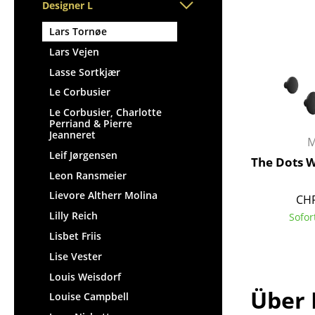
Stehpulte
Designer L
Hocker
Kindertische
Bänke & Liegen
Lars Tornøe
Gartentische
Sitzsäcke
Lars Vejen
Servierwagen
Gartenstühle
Lasse Sortkjær
Einzelteile
Kinderstühle
Le Corbusier
... alle Tische
Schaukelstühle
Le Corbusier, Charlotte
Perriand & Pierre
Bürodrehstühle
Jeanneret
M
Konferenzstühle
Leif Jørgensen
The Dots 
Bürosessel
Leon Ransmeier
Einzelteile
Lievore Altherr Molina
CHF
... alle Sitzmöbel
Lilly Reich
Sofor
Lisbet Friis
Lise Vester
Louis Weisdorf
Über 
Louise Campbell