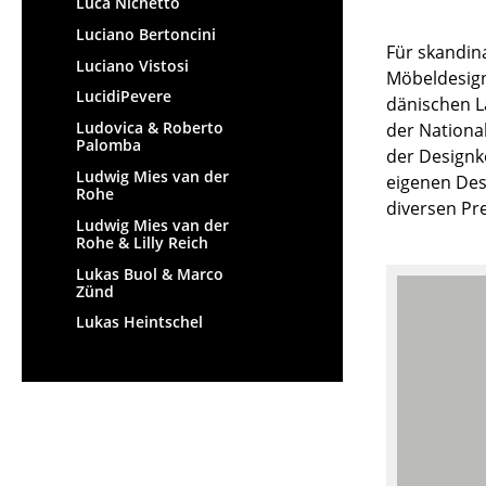
Luca Nichetto
Luciano Bertoncini
Für skandin
Luciano Vistosi
Möbeldesign
LucidiPevere
dänischen 
Ludovica & Roberto
der Nationa
Palomba
der Designko
Ludwig Mies van der
eigenen Des
Rohe
diversen Pr
Ludwig Mies van der
Rohe & Lilly Reich
Lukas Buol & Marco
Zünd
Lukas Heintschel