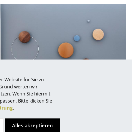
Unternehmen
Über uns
smow vor Ort
Jobs bei smow
Arbeiten bei smow
r Website für Sie zu
Newsletter
 Grund werten wir
Presse
tzen. Wenn Sie hiermit
Impressum
passen. Bitte klicken Sie
ärung
.
Alles akzeptieren