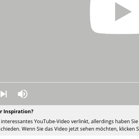
Richard Lampert
Ludwig Mies van der Rohe
Thonet
Marcel Breuer
USM Haller
Philippe Starck
Vitra
Verner Panton
... alle Hersteller A-Z
... alle Designer A-Z
Neu bei smow
Inspiration
Special Editions
Designklassiker
Frauen im Design
Bauhaus Design
Midcentury Design
 Inspiration?
Skandinavisches De
Italienisches Design
in interessantes YouTube-Video verlinkt, allerdings haben 
schieden. Wenn Sie das Video jetzt sehen möchten, klicken S
Nachhaltiges Desig
Natürliche Material