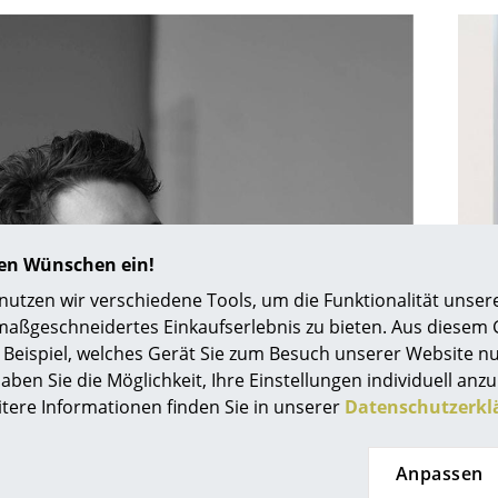
Farbwelten
Das Original
Geschenkideen
hren Wünschen ein!
tzen wir verschiedene Tools, um die Funktionalität unsere
sch
maßgeschneidertes Einkaufserlebnis zu bieten. Aus diesem
 einen Blick
Beispiel, welches Gerät Sie zum Besuch unserer Website nu
aben Sie die Möglichkeit, Ihre Einstellungen individuell anzu
itere Informationen finden Sie in unserer
Datenschutzerkl
 eingeben
Anpassen