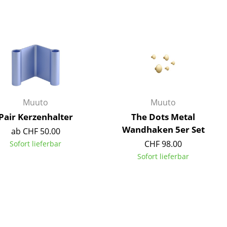
Decken
Kissen
Teppiche
Vorhänge
... alle Accessoires
Muuto
Muuto
Pair Kerzenhalter
The Dots Metal
Wandhaken 5er Set
ab CHF 50.00
CHF 98.00
Sofort lieferbar
Sofort lieferbar
Büro
Arbeitsplatz
Management Büro
Konferenzraum