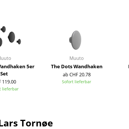
Barmöbel
Outdoor-Leuchten
Garderoben
Akkuleuchten
Kleinaufbewahrung
... alle Leuchten
Einzelteile
... alle Aufbewahrungsmöbel
USM Haller Konfigurator
uuto
Muuto
Wandhaken 5er
The Dots Wandhaken
Set
ab CHF 20.78
 119.00
Sofort lieferbar
t lieferbar
Zuhause
Wohnzimmer
Esszimmer
Lars Tornøe
Schlafzimmer