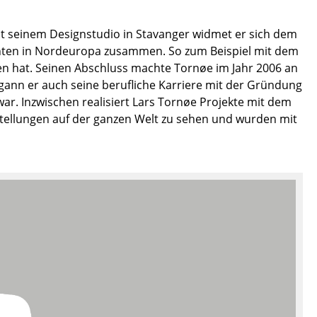
Empfang
Cafeteria
it seinem Designstudio in Stavanger widmet er sich dem
Branchenlösungen
enten in Nordeuropa zusammen. So zum Beispiel mit dem
en hat. Seinen Abschluss machte Tornøe im Jahr 2006 an
Sicheres Arbeiten
egann er auch seine berufliche Karriere mit der Gründung
war. Inzwischen realisiert Lars Tornøe Projekte mit dem
stellungen auf der ganzen Welt zu sehen und wurden mit
Das Original