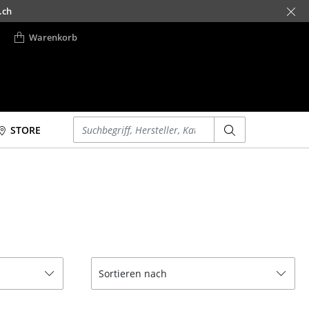
.ch
Warenkorb
Einen Suchbegriff eingeben
STORE
Betten
Accessoires
Doppelbetten
Uhren
Einzelbetten
Spiegel
Stapelbetten
Figuren & Miniaturen
Kinderbetten
Vasen
Nachttische &
Tabletts
Sortieren nach
Bettzubehör
Büroutensilien
... alle Betten
Aufbewahrungsboxen