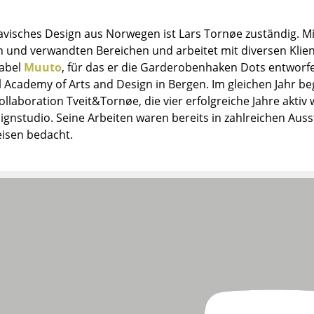
Kinderzimmer
Arbeitszimmer
avisches Design aus Norwegen ist Lars Tornøe zuständig. M
Diele
 und verwandten Bereichen und arbeitet mit diversen Kli
Label
Muuto
, für das er die Garderobenhaken Dots entworf
Badezimmer
l Academy of Arts and Design in Bergen. Im gleichen Jahr b
Stauraum
llaboration Tveit&Tornøe, die vier erfolgreiche Jahre aktiv 
Balkon & Garten
ignstudio. Seine Arbeiten waren bereits in zahlreichen Aus
eisen bedacht.
Hersteller
Designer
Artemide
Alvar Aalto
Cassina
Arne Jacobsen
Fritz Hansen
Charles & Ray Eames
HAY
Eero Saarinen
Knoll International
Egon Eiermann
Louis Poulsen
Eileen Gray
Muuto
Jean Prouvé
Nils Holger Moormann
Le Corbusier