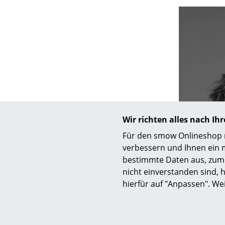
Service
Kontakt
Bezahlung
Versand
Wir richten alles nach I
FAQ
Für den smow Onlineshop nu
Rückgabe & Umtau
verbessern und Ihnen ein 
Unsere Vorteile auf
bestimmte Daten aus, zum 
AGB
nicht einverstanden sind, h
Datenschutz
hierfür auf "Anpassen". We
Einen Suchbegriff