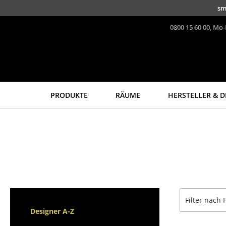
Direkt zum Inhalt
sm
0800 15 60 00, Mo-
PRODUKTE
RÄUME
HERSTELLER & D
Sitzmöbel
Tische
Esszimmerstühle
Esstische
Sofas
Beistelltische
Sessel
Couchtische
Loungesessel
Schreibtische
Stühle
Sekretäre & PC-Tische
Filter nach 
Freischwinger
Konferenztische
Designer A-Z
Barhocker
Stehtische &