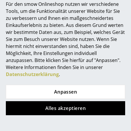
Für den smow Onlineshop nutzen wir verschiedene
Sofort lieferbar
Marcel Breuer
Tools, um die Funktionalität unserer Website für Sie
zu verbessern und Ihnen ein maßgeschneidertes
Philippe Starck
Einkaufserlebnis zu bieten. Aus diesem Grund werten
Neu
wir bestimmte Daten aus, zum Beispiel, welches Gerät
Verner Panton
Sie zum Besuch unserer Website nutzen. Wenn Sie
... alle Designer A-Z
hiermit nicht einverstanden sind, haben Sie die
Möglichkeit, Ihre Einstellungen individuell
anzupassen. Bitte klicken Sie hierfür auf "Anpassen".
Themen
Weitere Informationen finden Sie in unserer
Neu bei smow
Datenschutzerklärung
.
USM Haller
Pedestal
Inspiration
USM Haller Lowboard
Moon TV-Ständer
M offen
Bundle
Anpassen
Special Editions
CHF 479.00
ab CHF 444.00
Designklassiker
Sofort lieferbar
Sofort lieferbar
Alles akzeptieren
Frauen im Design