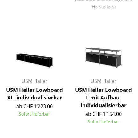
Herstellers)
Räume
Zuhause
Wohnzimmer
Esszimmer
Schlafzimmer
Kinderzimmer
USM Haller
USM Haller
Arbeitszimmer
USM Haller Lowboard
USM Haller Lowboard
Diele
XL, individualisierbar
L mit Aufbau,
individualisierbar
ab CHF 1’223.00
Badezimmer
ab CHF 1’154.00
Sofort lieferbar
Stauraum
Sofort lieferbar
Balkon & Garten