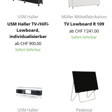
Akkuleuchten
... alle Leuchten
USM Haller
Müller Möbelfabrikation
USM Haller TV-/HiFi-
TV Lowboard R 109
Betten
Lowboard,
ab CHF 1’241.00
individualisierbar
Doppelbetten
Sofort lieferbar
ab CHF 900.00
Einzelbetten
Sofort lieferbar
Stapelbetten
Kinderbetten
Nachttische & Bettzubehör
... alle Betten
Accessoires
Uhren
USM Haller
Pedestal