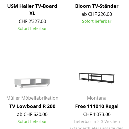
USM Haller TV-Board
Bloom TV-Ständer
Spiegel
XL
ab CHF 226.00
Figuren & Miniaturen
CHF 2’327.00
Sofort lieferbar
Sofort lieferbar
Vasen
Tabletts
Büroutensilien
Aufbewahrungsboxen
Decken
Kissen
Müller Möbelfabrikation
Montana
Teppiche
TV Lowboard R 200
Free 111010 Regal
Vorhänge
ab CHF 620.00
CHF 1’073.00
Sofort lieferbar
Lieferbar in 2-3 Wochen
... alle Accessoires
(Standardlieferaussage des