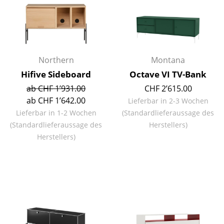
Kleinaufbewahrung
Einzelteile
... alle Aufbewahrungsmöbel
Northern
Montana
Licht
Hifive Sideboard
Octave VI TV-Bank
ab CHF 1’931.00
CHF 2’615.00
Hängeleuchten & Deckenleuchten
ab CHF 1’642.00
Lieferbar in 2-3 Wochen
Tischleuchten
Lieferbar in 1-2 Wochen
(Standardlieferaussage des
(Standardlieferaussage des
Herstellers)
Schreibtischleuchten
Herstellers)
Stehleuchten & Leseleuchten
Bodenleuchten
Wandleuchten
Outdoor-Leuchten