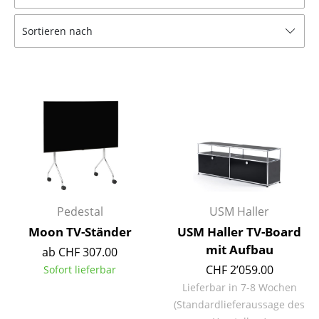
Tische
Sortieren nach
Esstische
Beistelltische
Couchtische
Schreibtische
Sekretäre & PC-Tische
Konferenztische
Pedestal
USM Haller
Stehtische & Stehpulte
Moon TV-Ständer
USM Haller TV-Board
Kindertische
mit Aufbau
ab CHF 307.00
CHF 2’059.00
Sofort lieferbar
Gartentische
Lieferbar in 7-8 Wochen
Servierwagen
(Standardlieferaussage des