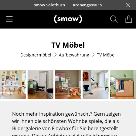
Direkt zum Inhalt
smow Solothurn
Kronengasse 15
Produkte
TV Möbel
Sitzmöbel
Designermöbel
Aufbewahrung
TV Möbel
Esszimmerstühle
Sofas
Sessel
Loungesessel
Stühle
Noch mehr Inspiration gewünscht? Gern zeigen
Freischwinger
wir Ihnen die schönsten Wohnbeispiele, die als
Bildergalerie von Flowbox für Sie bereitgestellt
Barhocker
werden. Dieser Anbieter setzt möglicherweise