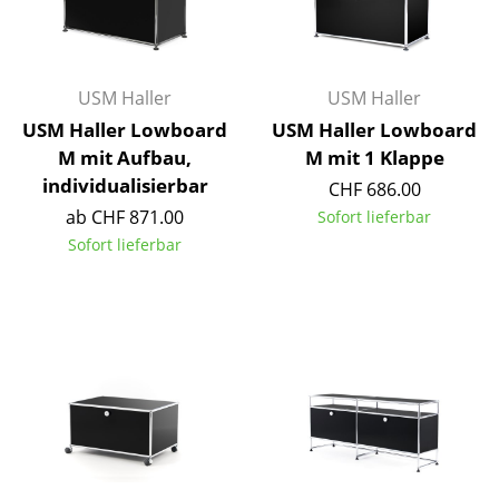
Artemide
Cassina
Fritz Hansen
USM Haller
USM Haller
USM Haller Lowboard
USM Haller Lowboard
HAY
M mit Aufbau,
M mit 1 Klappe
Knoll International
individualisierbar
CHF 686.00
ab CHF 871.00
Sofort lieferbar
Louis Poulsen
Sofort lieferbar
Muuto
Nils Holger Moormann
Richard Lampert
Thonet
USM Haller
Vitra