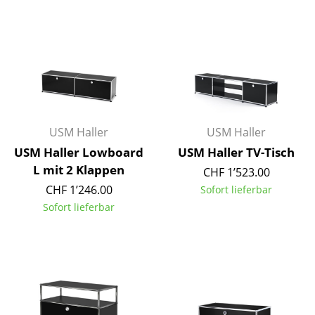
Büro
Arbeitsplatz
Management Büro
Konferenzraum
USM Haller
USM Haller
Empfang
USM Haller Lowboard
USM Haller TV-Tisch
Cafeteria
L mit 2 Klappen
CHF 1’523.00
CHF 1’246.00
Sofort lieferbar
Branchenlösungen
Sofort lieferbar
Sicheres Arbeiten
Hersteller & Designer
Hersteller