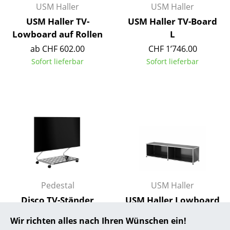
USM Haller
USM Haller
... alle Hersteller A-Z
USM Haller TV-
USM Haller TV-Board
Lowboard auf Rollen
L
Designer
ab CHF 602.00
CHF 1’746.00
Alvar Aalto
Sofort lieferbar
Sofort lieferbar
Arne Jacobsen
Charles & Ray Eames
Eero Saarinen
Egon Eiermann
Eileen Gray
Jean Prouvé
Pedestal
USM Haller
Disco TV-Ständer
USM Haller Lowboard
Le Corbusier
L offen
ab CHF 396.00
Wir richten alles nach Ihren Wünschen ein!
Ludwig Mies van der Rohe
CHF 832.00
Sofort lieferbar