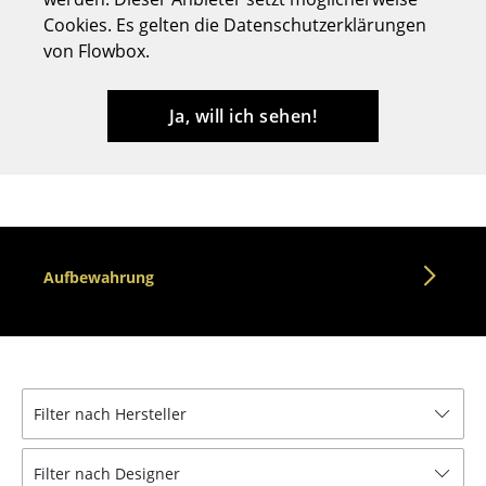
Cookies. Es gelten die Datenschutzerklärungen
Hocker
von Flowbox.
Bänke & Liegen
Sitzsäcke
Ja, will ich sehen!
Gartenstühle
Kinderstühle
Schaukelstühle
Aufbewahrung
Bürodrehstühle
Konferenzstühle
Bürosessel
Filter nach Hersteller
Einzelteile
... alle Sitzmöbel
Filter nach Designer