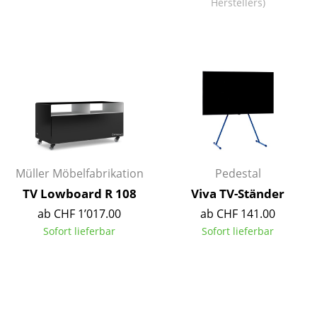
Herstellers)
Einzelteile
... alle Tische
Aufbewahren
Regale & Schränke
Bücherregale
Wandregale
Müller Möbelfabrikation
Pedestal
Sideboards & Kommoden
TV Lowboard R 108
Viva TV-Ständer
ab CHF 1’017.00
ab CHF 141.00
TV Möbel
Sofort lieferbar
Sofort lieferbar
Beistell- & Rollcontainer
Barmöbel
Garderoben