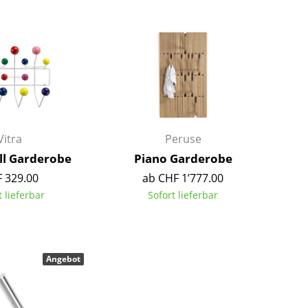
Barmöbel
Outdoor-Leuchten
Garderoben
Akkuleuchten
Kleinaufbewahrung
... alle Leuchten
Einzelteile
... alle Aufbewahrungsmöbel
USM Haller Konfigurator
Vitra
Peruse
all Garderobe
Piano Garderobe
 329.00
ab CHF 1’777.00
t lieferbar
Sofort lieferbar
Zuhause
Angebot
Wohnzimmer
Esszimmer
Schlafzimmer