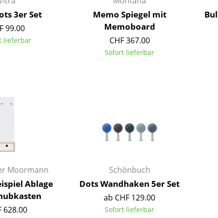
Vitra
Montana
Richard Lampert
Ludwig Mies van der Rohe
ots 3er Set
Memo Spiegel mit
Bu
Thonet
Marcel Breuer
Memoboard
F 99.00
USM Haller
Philippe Starck
CHF 367.00
t lieferbar
Vitra
Verner Panton
Sofort lieferbar
... alle Hersteller A-Z
... alle Designer A-Z
Neu bei smow
Inspiration
Special Editions
Designklassiker
Frauen im Design
Bauhaus Design
Midcentury Design
ger Moormann
Schönbuch
Skandinavisches De
ispiel Ablage
Dots Wandhaken 5er Set
Italienisches Design
hubkasten
ab CHF 129.00
Nachhaltiges Desig
 628.00
Sofort lieferbar
Natürliche Material