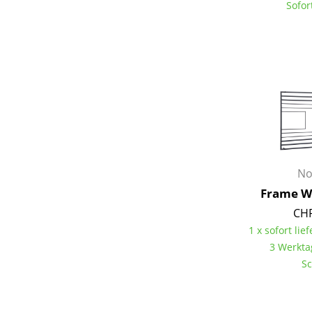
Sofor
Service
Kontakt
Bezahlung
Versand
FAQ
No
Rückgabe & Umtau
Frame W
Unsere Vorteile auf
CHF
AGB
1 x sofort lief
3 Werkta
Datenschutz
Sc
Einen Suchbegriff