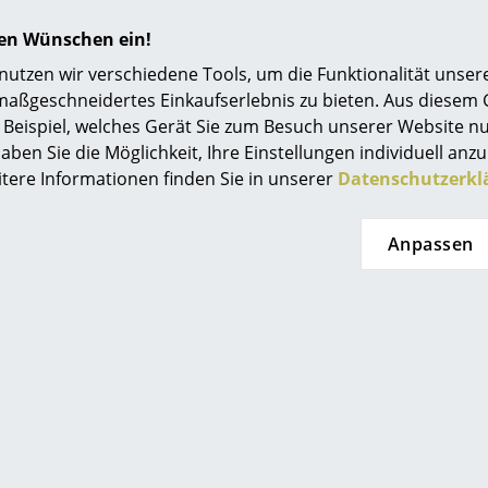
hren Wünschen ein!
tzen wir verschiedene Tools, um die Funktionalität unsere
maßgeschneidertes Einkaufserlebnis zu bieten. Aus diesem
Beispiel, welches Gerät Sie zum Besuch unserer Website nu
aben Sie die Möglichkeit, Ihre Einstellungen individuell anzu
itere Informationen finden Sie in unserer
Datenschutzerkl
Do Wood
We Do Wood
reboard
Reces Garderobe
Anpassen
HF 161.00
ab CHF 213.00
t lieferbar
Sofort lieferbar