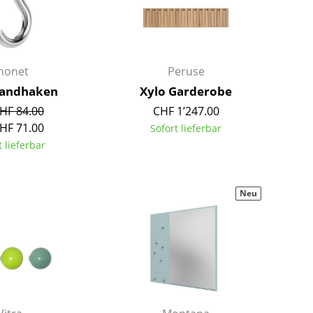
Kinderzimmer
Arbeitszimmer
Diele
Badezimmer
honet
Peruse
Stauraum
Wandhaken
Xylo Garderobe
Balkon & Garten
HF 84.00
CHF 1’247.00
HF 71.00
Sofort lieferbar
Hersteller
Designer
t lieferbar
Artemide
Alvar Aalto
Cassina
Arne Jacobsen
Neu
Fritz Hansen
Charles & Ray Eames
HAY
Eero Saarinen
Knoll International
Egon Eiermann
Louis Poulsen
Eileen Gray
Muuto
Jean Prouvé
Nils Holger Moormann
Le Corbusier