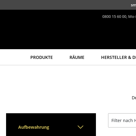
Direkt zum Inhalt
sm
0800 15 60 00, Mo-
PRODUKTE
RÄUME
HERSTELLER & D
Sitzmöbel
Tische
Esszimmerstühle
Esstische
Sofas
Beistelltische
D
Sessel
Couchtische
Loungesessel
Schreibtische
Stühle
Sekretäre & PC-Tische
Filter nach 
Freischwinger
Konferenztische
Aufbewahrung
Barhocker
Stehtische &