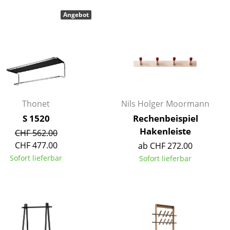
Decken
Angebot
Kissen
Teppiche
Vorhänge
... alle Accessoires
Thonet
Nils Holger Moormann
S 1520
Rechenbeispiel
Hakenleiste
CHF 562.00
CHF 477.00
ab CHF 272.00
Sofort lieferbar
Sofort lieferbar
Büro
Arbeitsplatz
Management Büro
Konferenzraum