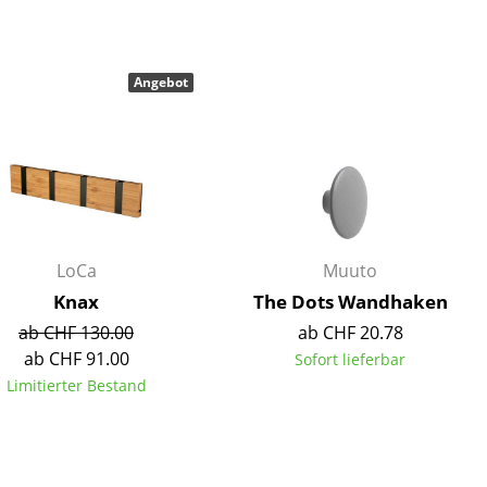
Angebot
Unternehmen
Über uns
smow vor Ort
Jobs bei smow
Arbeiten bei smow
LoCa
Muuto
Newsletter
Knax
The Dots Wandhaken
Presse
ab CHF 130.00
ab CHF 20.78
Impressum
ab CHF 91.00
Sofort lieferbar
Limitierter Bestand