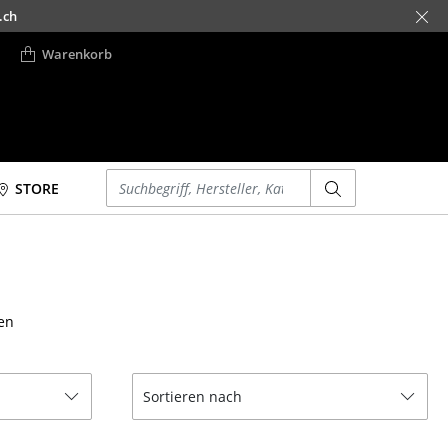
.ch
Warenkorb
Einen Suchbegriff eingeben
STORE
Betten
Accessoires
Doppelbetten
Uhren
Einzelbetten
Spiegel
en
Stapelbetten
Figuren & Miniaturen
Kinderbetten
Vasen
Nachttische &
Tabletts
Sortieren nach
Bettzubehör
Büroutensilien
... alle Betten
Aufbewahrungsboxen