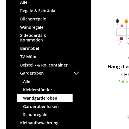
Stehpulte
Alle
Hocker
Kindertische
Regale & Schränke
Bänke & Liegen
Gartentische
Bücherregale
Sitzsäcke
Servierwagen
Wandregale
Gartenstühle
Einzelteile
Sideboards &
Kinderstühle
Kommoden
... alle Tische
Schaukelstühle
Barmöbel
Bürodrehstühle
TV Möbel
Konferenzstühle
Beistell- & Rollcontainer
Hang it 
Bürosessel
Garderoben
CHF
Einzelteile
Alle
Sofor
... alle Sitzmöbel
Kleiderständer
Wandgarderoben
Garderobenhaken
Schuhregale
Kleinaufbewahrung