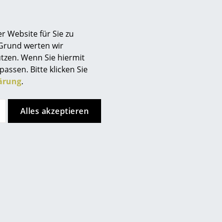
r Website für Sie zu
 Grund werten wir
tzen. Wenn Sie hiermit
passen. Bitte klicken Sie
ärung
.
Hay
Northern
Korpus Wandregal
Nest Haken
Alles akzeptieren
ab CHF 123.00
CHF 77.00
Sofort lieferbar
Sofort lieferbar
Angebot
Angebot