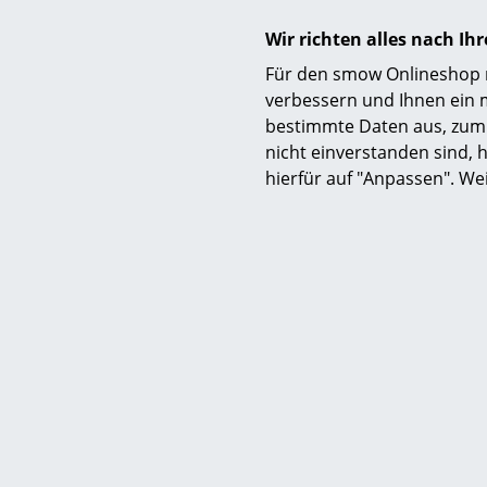
Wir richten alles nach I
Für den smow Onlineshop nu
verbessern und Ihnen ein 
bestimmte Daten aus, zum 
nicht einverstanden sind, h
hierfür auf "Anpassen". We
We 
Sco
ab C
Sofor