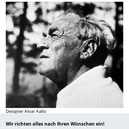
... alle Hersteller A-Z
Designer
Alvar Aalto
Arne Jacobsen
Charles & Ray Eames
Eero Saarinen
Egon Eiermann
Eileen Gray
Jean Prouvé
Designer Alvar Aalto
Le Corbusier
Wir richten alles nach Ihren Wünschen ein!
Ludwig Mies van der Rohe