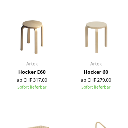
Tische
Esstische
Beistelltische
Couchtische
Schreibtische
Artek
Artek
Sekretäre & PC-Tische
Hocker E60
Hocker 60
Konferenztische
ab CHF 317.00
ab CHF 279.00
Sofort lieferbar
Sofort lieferbar
Stehtische & Stehpulte
Kindertische
Gartentische
Servierwagen