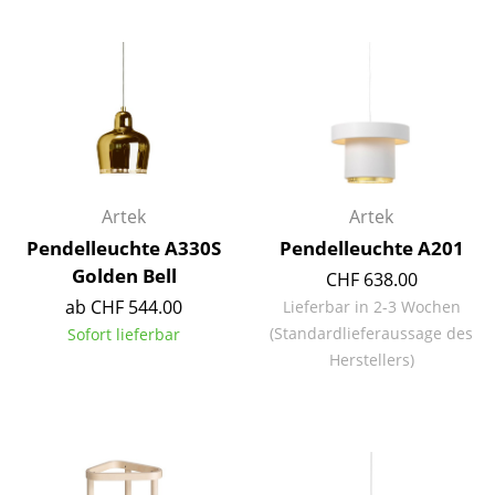
Akkuleuchten
... alle Leuchten
Betten
Doppelbetten
Einzelbetten
Artek
Artek
Pendelleuchte A330S
Pendelleuchte A201
Stapelbetten
Golden Bell
CHF 638.00
Kinderbetten
ab CHF 544.00
Lieferbar in 2-3 Wochen
(Standardlieferaussage des
Sofort lieferbar
Nachttische & Bettzubehör
Herstellers)
... alle Betten
Accessoires
Uhren