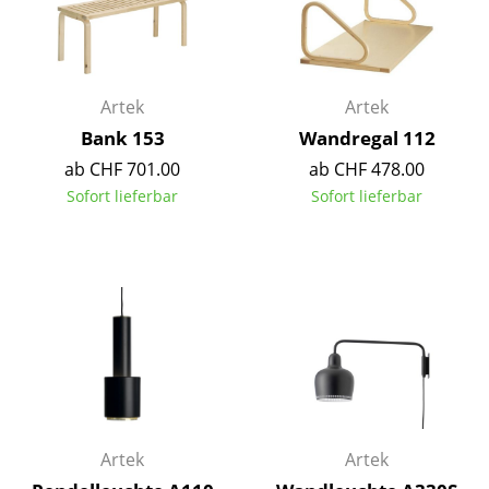
Einzelteile
... alle Tische
Artek
Artek
Aufbewahren
Bank 153
Wandregal 112
Regale & Schränke
ab CHF 701.00
ab CHF 478.00
Sofort lieferbar
Sofort lieferbar
Bücherregale
Wandregale
Sideboards & Kommoden
TV Möbel
Beistell- & Rollcontainer
Barmöbel
Artek
Artek
Garderoben