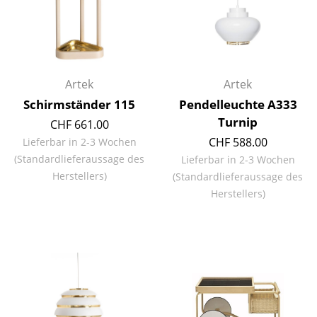
Spiegel
Figuren & Miniaturen
Vasen
Artek
Artek
Schirmständer 115
Pendelleuchte A333
Tabletts
Turnip
CHF 661.00
Büroutensilien
CHF 588.00
Lieferbar in 2-3 Wochen
(Standardlieferaussage des
Lieferbar in 2-3 Wochen
Aufbewahrungsboxen
Herstellers)
(Standardlieferaussage des
Decken
Herstellers)
Kissen
Teppiche
Vorhänge
... alle Accessoires