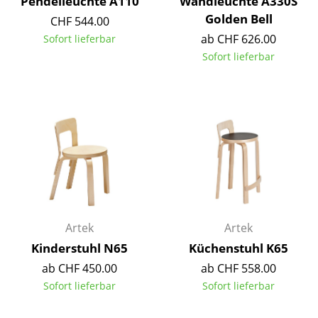
Pendelleuchte A110
Wandleuchte A330S
Kleinaufbewahrung
Golden Bell
CHF 544.00
ab CHF 626.00
Sofort lieferbar
Einzelteile
Sofort lieferbar
... alle Aufbewahrungsmöbel
Licht
Hängeleuchten & Deckenleuchten
Tischleuchten
Schreibtischleuchten
Stehleuchten & Leseleuchten
Artek
Artek
Bodenleuchten
Kinderstuhl N65
Küchenstuhl K65
ab CHF 450.00
ab CHF 558.00
Wandleuchten
Sofort lieferbar
Sofort lieferbar
Outdoor-Leuchten