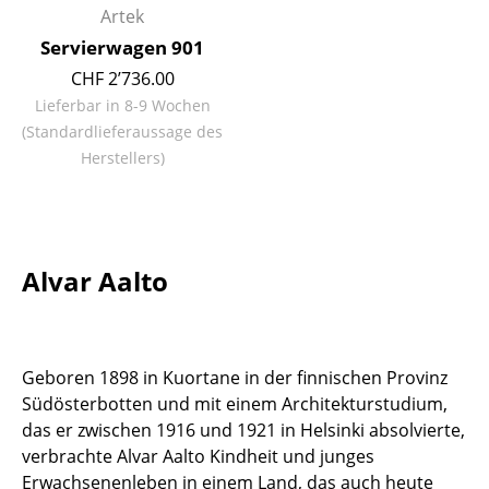
Artek
Büro
Servierwagen 901
CHF 2’736.00
Arbeitsplatz
Lieferbar in 8-9 Wochen
Management Büro
(Standardlieferaussage des
Herstellers)
Konferenzraum
Empfang
Cafeteria
Alvar Aalto
Branchenlösungen
Sicheres Arbeiten
Geboren 1898 in Kuortane in der finnischen Provinz
Hersteller & Designer
Südösterbotten und mit einem Architekturstudium,
das er zwischen 1916 und 1921 in Helsinki absolvierte,
Hersteller
verbrachte Alvar Aalto Kindheit und junges
Erwachsenenleben in einem Land, das auch heute