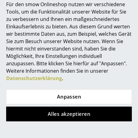
Für den smow Onlineshop nutzen wir verschiedene
Marcel Breuer
Tools, um die Funktionalität unserer Website für Sie
zu verbessern und Ihnen ein maßgeschneidertes
Philippe Starck
Einkaufserlebnis zu bieten. Aus diesem Grund werten
wir bestimmte Daten aus, zum Beispiel, welches Gerät
Verner Panton
Sie zum Besuch unserer Website nutzen. Wenn Sie
... alle Designer A-Z
hiermit nicht einverstanden sind, haben Sie die
Möglichkeit, Ihre Einstellungen individuell
anzupassen. Bitte klicken Sie hierfür auf "Anpassen".
Themen
Weitere Informationen finden Sie in unserer
Neu bei smow
Datenschutzerklärung
.
Inspiration
Die Golden Bell im Savoy Restaurant in Helsinki
Anpassen
Special Editions
Aino Aalto und Alvar Aalto - Pioniere der
Designklassiker
Alles akzeptieren
skandinavischen Moderne
Frauen im Design
Alvar Aalto gilt heute als Wegbereiter der