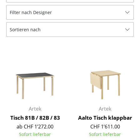
Hocker
Filter nach Designer
Bänke & Liegen
Sortieren nach
Sitzsäcke
Gartenstühle
Kinderstühle
Schaukelstühle
Bürodrehstühle
Konferenzstühle
Bürosessel
Artek
Artek
Tisch 81B / 82B / 83
Aalto Tisch klappbar
Einzelteile
ab CHF 1’272.00
CHF 1’611.00
... alle Sitzmöbel
Sofort lieferbar
Sofort lieferbar