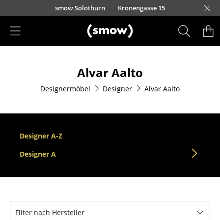
Direkt zum Inhalt
smow Solothurn
Kronengasse 15
Produkte
Alvar Aalto
Sitzmöbel
Designermöbel
Designer
Alvar Aalto
Esszimmerstühle
Sofas
Sessel
Designer A-Z
Loungesessel
Designer A
Stühle
Freischwinger
Filter nach Hersteller
Barhocker