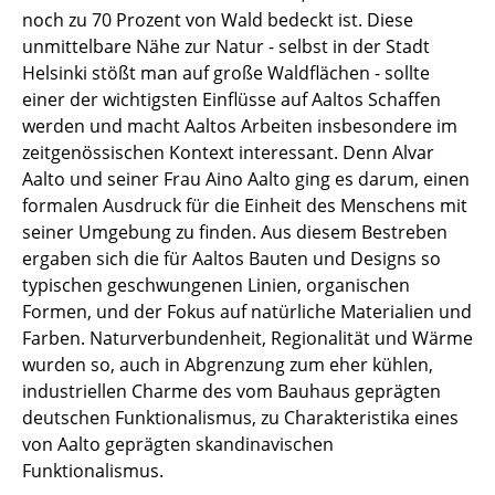
Artemide
noch zu 70 Prozent von Wald bedeckt ist. Diese
Cassina
unmittelbare Nähe zur Natur - selbst in der Stadt
Helsinki stößt man auf große Waldflächen - sollte
Fritz Hansen
einer der wichtigsten Einflüsse auf Aaltos Schaffen
werden und macht Aaltos Arbeiten insbesondere im
HAY
zeitgenössischen Kontext interessant. Denn Alvar
Knoll International
Aalto und seiner Frau Aino Aalto ging es darum, einen
formalen Ausdruck für die Einheit des Menschens mit
Louis Poulsen
seiner Umgebung zu finden. Aus diesem Bestreben
ergaben sich die für Aaltos Bauten und Designs so
Muuto
typischen geschwungenen Linien, organischen
Nils Holger Moormann
Formen, und der Fokus auf natürliche Materialien und
Farben. Naturverbundenheit, Regionalität und Wärme
Richard Lampert
wurden so, auch in Abgrenzung zum eher kühlen,
industriellen Charme des vom Bauhaus geprägten
Thonet
deutschen Funktionalismus, zu Charakteristika eines
USM Haller
von Aalto geprägten skandinavischen
Funktionalismus.
Vitra