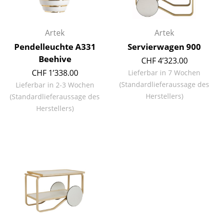
Räume
Artek
Artek
Zuhause
Pendelleuchte A331
Servierwagen 900
Wohnzimmer
Beehive
CHF 4’323.00
CHF 1’338.00
Lieferbar in 7 Wochen
Esszimmer
(Standardlieferaussage des
Lieferbar in 2-3 Wochen
Schlafzimmer
Herstellers)
(Standardlieferaussage des
Herstellers)
Kinderzimmer
Arbeitszimmer
Diele
Badezimmer
Stauraum
Balkon & Garten