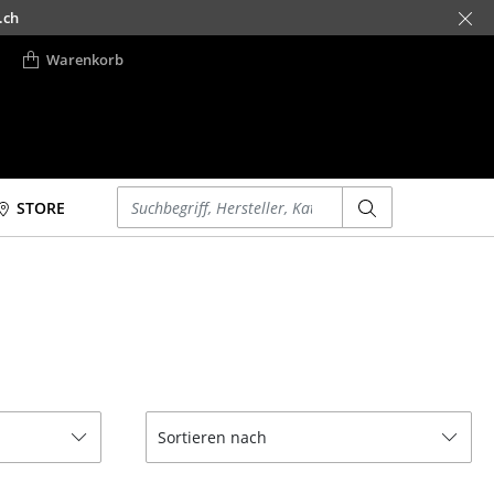
.ch
Warenkorb
Einen Suchbegriff eingeben
STORE
Betten
Accessoires
Doppelbetten
Uhren
Einzelbetten
Spiegel
Stapelbetten
Figuren & Miniaturen
Kinderbetten
Vasen
Nachttische &
Tabletts
Sortieren nach
Bettzubehör
Büroutensilien
... alle Betten
Aufbewahrungsboxen