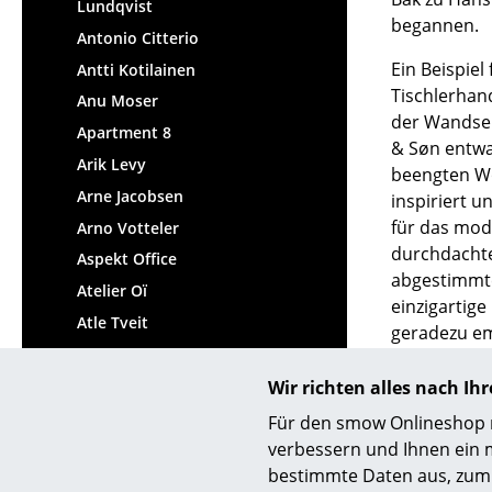
Lundqvist
begannen.
Antonio Citterio
Ein Beispiel
Antti Kotilainen
Tischlerhan
Anu Moser
der Wandsek
Apartment 8
& Søn entwa
Arik Levy
beengten Wo
Arne Jacobsen
inspiriert u
für das mode
Arno Votteler
durchdachte
Aspekt Office
abgestimmte
Atelier Oï
einzigartig
Atle Tveit
geradezu em
Aurélien Barbry
Anker Baks 
Axel Kufus
Wir richten alles nach I
mehrfach au
Für den smow Onlineshop nu
Prize und d
verbessern und Ihnen ein 
bestimmte Daten aus, zum 