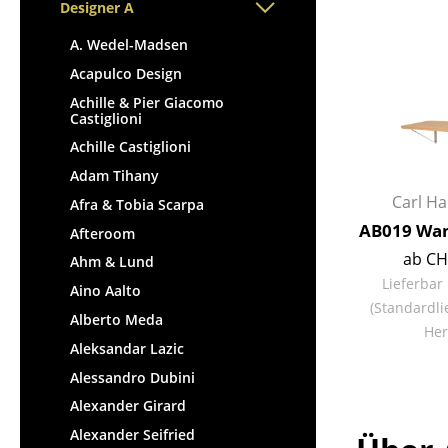
Stehpulte
Designer A
Hocker
Kindertische
Bänke & Liegen
A. Wedel-Madsen
Gartentische
Sitzsäcke
Acapulco Design
Servierwagen
Gartenstühle
Achille & Pier Giacomo
Einzelteile
Castiglioni
Kinderstühle
... alle Tische
Achille Castiglioni
Schaukelstühle
Adam Tihany
Bürodrehstühle
Carl H
Afra & Tobia Scarpa
Konferenzstühle
AB019 Wan
Afteroom
Bürosessel
ab CH
Ahm & Lund
Einzelteile
Lieferbar
Aino Aalto
... alle Sitzmöbel
(Standardli
Alberto Meda
Her
Aleksandar Lazic
Alessandro Dubini
Alexander Girard
Alexander Seifried