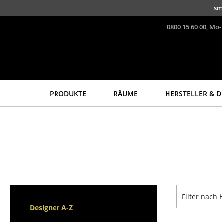
Direkt zum Inhalt
sm
0800 15 60 00, Mo-
PRODUKTE
RÄUME
HERSTELLER & D
Sitzmöbel
Tische
Esszimmerstühle
Esstische
Sofas
Beistelltische
Sessel
Couchtische
Loungesessel
Schreibtische
Stühle
Sekretäre & PC-Tische
Filter nach 
Freischwinger
Konferenztische
Designer A-Z
Barhocker
Stehtische &