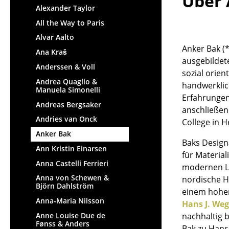
Über 
Alexander Taylor
All the Way to Paris
Alvar Aalto
Anker Bak (*
Ana Kraš
ausgebildete
Anderssen & Voll
sozial orien
Andrea Quaglio &
handwerklic
Manuela Simonelli
Erfahrungen
Andreas Bergsaker
anschließen
Andries van Onck
College in 
Anker Bak
Baks Design
Ann Kristin Einarsen
für Material
Anna Castelli Ferrieri
modernen Le
Anna von Schewen &
nordische H
Björn Dahlström
einem hohen
Anna-Maria Nilsson
Hans J. We
Anne Louise Due de
nachhaltig 
Fønss & Anders
Bak zu Hans 