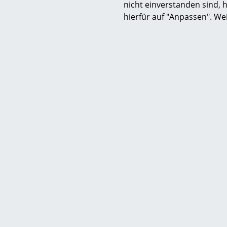
nicht einverstanden sind, h
hierfür auf "Anpassen". We
Service
Kontakt
Bezahlung
Versand
FAQ
Rückgabe & Umtau
Unsere Vorteile auf
AGB
Datenschutz
Hilfe & Service
Wir bi
Einen Suchbegriff
Kontakt
Kost