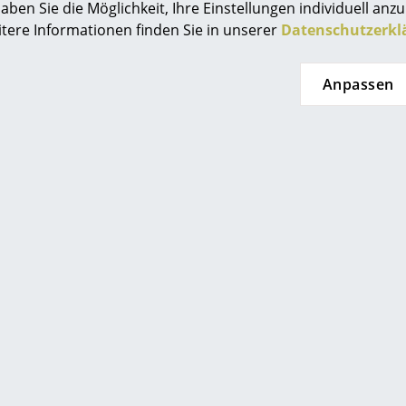
aben Sie die Möglichkeit, Ihre Einstellungen individuell anzu
Farbwelten
itere Informationen finden Sie in unserer
Datenschutzerkl
Das Original
Geschenkideen
Anpassen
0800 15 60 00
service@smow.
Mo-Fr: 9-17 Uhr
sch
 einen Blick
eten Ihnen
smow Store
 eingeben
enlosen Versand nach
Solothurn