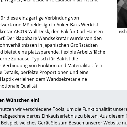
Richard Lampert
Ludwig Mies van der Rohe
Thonet
Marcel Breuer
 für diese einzigartige Verbindung von
USM Haller
Philippe Starck
dwerk und Möbeldesign in Anker Baks Werk ist
Vitra
Verner Panton
retär AB019 Wall Desk, den Bak für Carl Hansen
Tisc
... alle Hersteller A-Z
... alle Designer A-Z
rf. Der klappbare Wandsekretär wurde von den
hnverhältnissen in japanischen Großstädten
Neu bei smow
nd bietet eine platzsparende, flexible Arbeitsfläche
Inspiration
rne Zuhause. Typisch für Bak ist die
Special Editions
 Verbindung von Funktion und Materialität: fein
Designklassiker
 Details, perfekte Proportionen und eine
Frauen im Design
e Haptik verleihen dem Wandsekretär eine
otionale Qualität.
Bauhaus Design
Midcentury Design
Arbeiten wurden international ausgestellt und
hren Wünschen ein!
Skandinavisches De
sgezeichnet, unter anderem mit dem Finn Juhl
tzen wir verschiedene Tools, um die Funktionalität unsere
Italienisches Design
em Wegner Prize.
maßgeschneidertes Einkaufserlebnis zu bieten. Aus diesem
Nachhaltiges Desig
Beispiel, welches Gerät Sie zum Besuch unserer Website nu
Natürliche Material