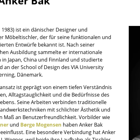
Anker Bak
Kinderzimmer
Arbeitszimmer
Diele
 1983) ist ein dänischer Designer und
Badezimmer
r Möbeltischler, der für seine funktionalen und
Stauraum
tierten Entwürfe bekannt ist. Nach seiner
Balkon & Garten
hen Ausbildung sammelte er internationale
 in Japan, China und Finnland und studierte
Hersteller
Designer
d an der School of Design des VIA University
Artemide
Alvar Aalto
Herning, Dänemark.
Cassina
Arne Jacobsen
ansatz ist geprägt von einem tiefen Verständnis
Fritz Hansen
Charles & Ray Eames
ien, Alltagstauglichkeit und die Bedürfnisse des
HAY
Eero Saarinen
bens. Seine Arbeiten verbinden traditionelle
Knoll International
Egon Eiermann
andwerkstechniken mit schlichter Ästhetik und
 Maß an Benutzerfreundlichkeit. Vorbilder wie
Louis Poulsen
Eileen Gray
gner
und
Børge Mogensen
haben Anker Bak
Muuto
Jean Prouvé
beeinflusst. Eine besondere Verbindung hat Anker
Nils Holger Moormann
Le Corbusier
J. Wegner, weil beide ihre Laufbahn als Tischler