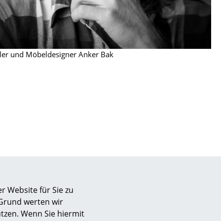
hler und Möbeldesigner Anker Bak
sign
r Website für Sie zu
 Grund werten wir
n
tzen. Wenn Sie hiermit
ien