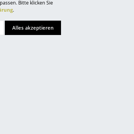
passen. Bitte klicken Sie
ärung
.
Alles akzeptieren
Unternehmen
Über uns
ch
Store vor Ort kontaktieren
smow vor Ort
Jobs bei smow
Arbeiten bei smow
Newsletter
Presse
Impressum
Kundenurteile