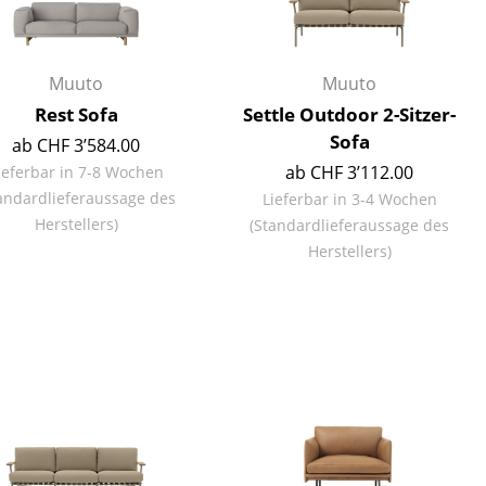
Empfang
Cafeteria
Branchenlösungen
Muuto
Muuto
Sicheres Arbeiten
Rest Sofa
Settle Outdoor 2-Sitzer-
Sofa
ab CHF 3’584.00
ab CHF 3’112.00
ieferbar in 7-8 Wochen
andardlieferaussage des
Lieferbar in 3-4 Wochen
Das Original
Herstellers)
(Standardlieferaussage des
Herstellers)