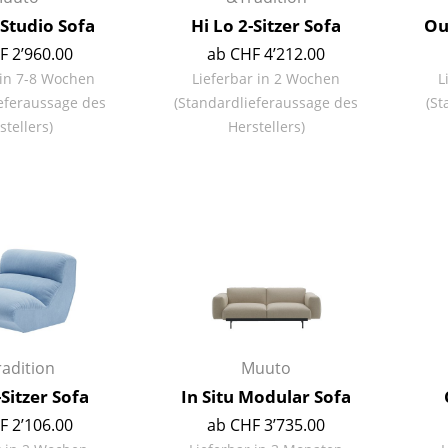
Farbwelten
 Studio Sofa
Hi Lo 2-Sitzer Sofa
Ou
Das Original
F 2’960.00
ab CHF 4’212.00
Geschenkideen
 in 7-8 Wochen
Lieferbar in 2 Wochen
L
eferaussage des
(Standardlieferaussage des
(St
stellers)
Herstellers)
sch
 einen Blick
adition
Muuto
-Sitzer Sofa
In Situ Modular Sofa
 eingeben
F 2’106.00
ab CHF 3’735.00