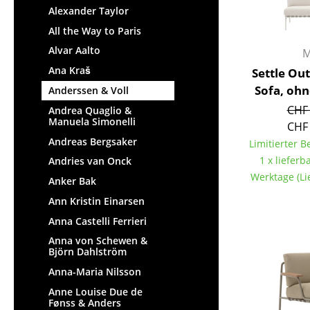
Alexander Taylor
All the Way to Paris
Alvar Aalto
M
Ana Kraš
Settle Out
Sofa, oh
Anderssen & Voll
CHF 
Andrea Quaglio &
Manuela Simonelli
CHF 
Andreas Bergsaker
Limitierter 
1 x lieferba
Andries van Onck
Werktage (Li
Anker Bak
Ann Kristin Einarsen
Anna Castelli Ferrieri
Anna von Schewen &
Björn Dahlström
Anna-Maria Nilsson
Anne Louise Due de
Fønss & Anders