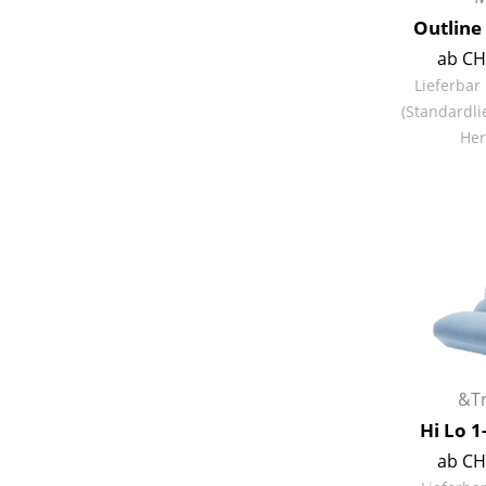
Outline
ab CH
Lieferbar
(Standardli
Service
Her
Kontakt
Bezahlung
Versand
FAQ
Rückgabe & Umtau
Unsere Vorteile auf
AGB
Datenschutz
&Tr
Hi Lo 1
Einen Suchbegriff
ab CH