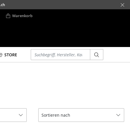
.ch
Warenkorb
Einen Suchbegriff eingeben
STORE
Betten
Accessoires
Doppelbetten
Uhren
Einzelbetten
Spiegel
Stapelbetten
Figuren & Miniaturen
Kinderbetten
Vasen
Nachttische &
Tabletts
Sortieren nach
Bettzubehör
Büroutensilien
... alle Betten
Aufbewahrungsboxen