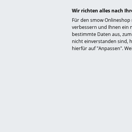
Lieferba
(Standardli
Wir richten alles nach I
Her
Für den smow Onlineshop nu
verbessern und Ihnen ein 
bestimmte Daten aus, zum 
nicht einverstanden sind, h
Über 
hierfür auf "Anpassen". We
Die beiden 
Designtrio 
gründeten, 
Anderssen &
beispielswe
skandinavis
Einzelne El
zukunftsori
ein. Ausgeze