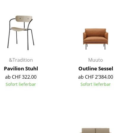
Decken
Kissen
Teppiche
Vorhänge
... alle Accessoires
&Tradition
Muuto
Pavilion Stuhl
Outline Sessel
ab CHF 322.00
ab CHF 2’384.00
Sofort lieferbar
Sofort lieferbar
Büro
Arbeitsplatz
Management Büro
Konferenzraum