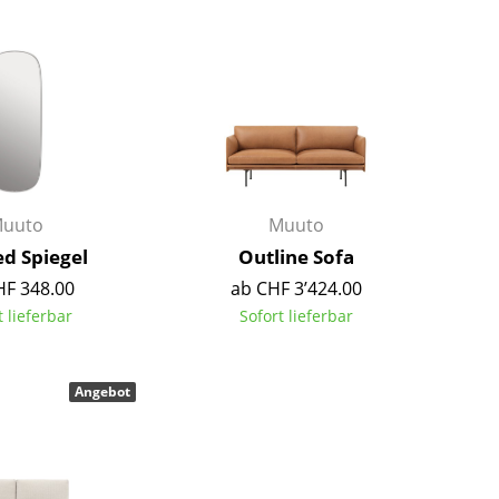
Barmöbel
Outdoor-Leuchten
Garderoben
Akkuleuchten
Kleinaufbewahrung
... alle Leuchten
Einzelteile
... alle Aufbewahrungsmöbel
USM Haller Konfigurator
uuto
Muuto
d Spiegel
Outline Sofa
HF 348.00
ab CHF 3’424.00
t lieferbar
Sofort lieferbar
Zuhause
Angebot
Wohnzimmer
Esszimmer
Schlafzimmer