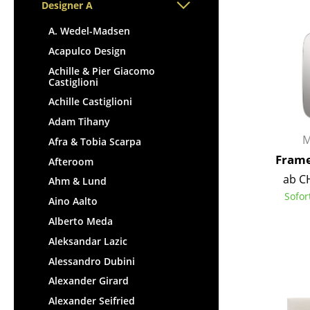
Stehpulte
Designer A
Hocker
Kindertische
Bänke & Liegen
A. Wedel-Madsen
Gartentische
Sitzsäcke
Acapulco Design
Servierwagen
Gartenstühle
Achille & Pier Giacomo
Einzelteile
Castiglioni
Kinderstühle
... alle Tische
Achille Castiglioni
Schaukelstühle
Adam Tihany
Bürodrehstühle
M
Afra & Tobia Scarpa
Konferenzstühle
Frame
Afteroom
Bürosessel
ab C
Ahm & Lund
Einzelteile
Sofor
Aino Aalto
... alle Sitzmöbel
Alberto Meda
Aleksandar Lazic
Alessandro Dubini
Alexander Girard
Alexander Seifried