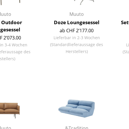
Richard Lampert
Ludwig Mies van der Rohe
Thonet
Marcel Breuer
uuto
Muuto
USM Haller
Philippe Starck
e Outdoor
Doze Loungesessel
Set
Vitra
Verner Panton
gesessel
ab CHF 2’177.00
... alle Hersteller A-Z
... alle Designer A-Z
F 2’073.00
Lieferbar in 2-3 Wochen
(Standardlieferaussage des
 in 3-4 Wochen
L
Neu bei smow
Herstellers)
eferaussage des
(St
Inspiration
stellers)
Special Editions
Designklassiker
Frauen im Design
Bauhaus Design
Midcentury Design
Skandinavisches De
Italienisches Design
Nachhaltiges Desig
Natürliche Material
uuto
&Tradition