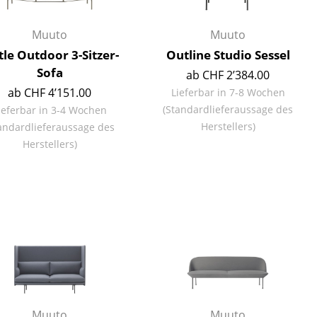
Muuto
Muuto
tle Outdoor 3-Sitzer-
Outline Studio Sessel
Sofa
ab CHF 2’384.00
ab CHF 4’151.00
Lieferbar in 7-8 Wochen
(Standardlieferaussage des
ieferbar in 3-4 Wochen
Herstellers)
andardlieferaussage des
Herstellers)
sign
n
ien
Muuto
Muuto