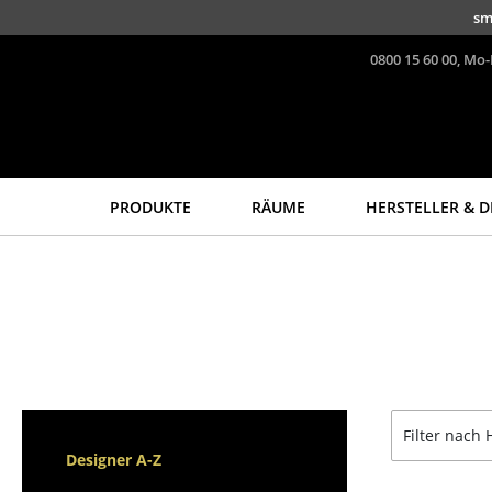
Direkt zum Inhalt
sm
0800 15 60 00, Mo-
PRODUKTE
RÄUME
HERSTELLER & D
Sitzmöbel
Tische
Esszimmerstühle
Esstische
Sofas
Beistelltische
Sessel
Couchtische
Loungesessel
Schreibtische
Stühle
Sekretäre & PC-Tische
Filter nach 
Freischwinger
Konferenztische
Designer A-Z
Barhocker
Stehtische &