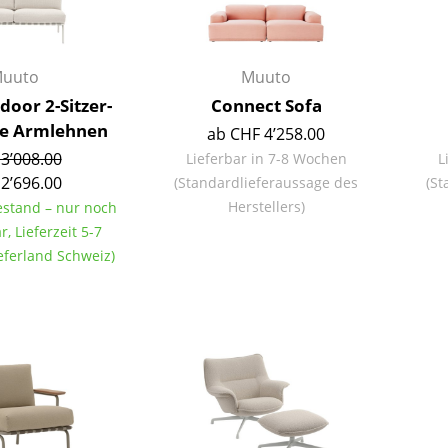
Kinderzimmer
Arbeitszimmer
Diele
uuto
Muuto
Badezimmer
door 2-Sitzer-
Connect Sofa
Stauraum
ne Armlehnen
ab CHF 4’258.00
Balkon & Garten
3’008.00
Lieferbar in 7-8 Wochen
L
2’696.00
(Standardlieferaussage des
(St
Hersteller
Designer
Herstellers)
Bestand – nur noch
r, Lieferzeit 5-7
Artemide
Alvar Aalto
eferland Schweiz)
Cassina
Arne Jacobsen
Fritz Hansen
Charles & Ray Eames
HAY
Eero Saarinen
Knoll International
Egon Eiermann
Louis Poulsen
Eileen Gray
Muuto
Jean Prouvé
Nils Holger Moormann
Le Corbusier