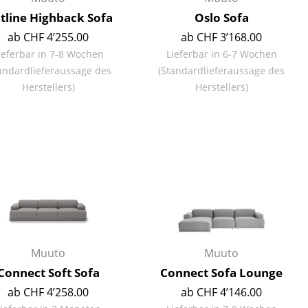
tline Highback Sofa
Oslo Sofa
ab CHF 4’255.00
ab CHF 3’168.00
ieferbar in 7-8 Wochen
Lieferbar in 6-7 Wochen
andardlieferaussage des
(Standardlieferaussage des
Unternehmen
Herstellers)
Herstellers)
Über uns
smow vor Ort
Jobs bei smow
Arbeiten bei smow
Newsletter
Presse
Impressum
Muuto
Muuto
Connect Soft Sofa
Connect Sofa Lounge
ab CHF 4’258.00
ab CHF 4’146.00