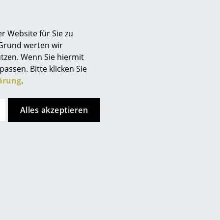
ieferbar in 3 Monaten
Lieferbar in 7-8 Wochen
(Standardlieferaussage des
Herstellers)
r Website für Sie zu
 Grund werten wir
tzen. Wenn Sie hiermit
passen. Bitte klicken Sie
ärung
.
Alles akzeptieren
 Voll, arbeiteten bereits seit dem Jahr 2000 im
Erfolg. Als sie 2009 ihr eigenes Designstudio
en Designern Norwegens. Ihren Schwerpunkt legen
ch. Bei der Entwicklung ihrer Möbeldesigns Designs wie
hen sich die beiden Designer einerseits auf die
aber auch mit innovativen Detaillösungen zu brechen.
raschungen sorgen. Zudem bezieht die Entwicklung der
lle Einflüsse und aktuelle Entwicklungen am Markt mit
Herstellern wie
Hay
, Muuto und Foscarini produziert