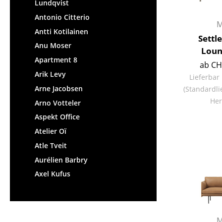
Lundqvist
Antonio Citterio
M
Antti Kotilainen
Settl
Anu Moser
Loun
Apartment 8
ab CH
Arik Levy
Lieferbar
Arne Jacobsen
(Standardli
Her
Arno Votteler
Aspekt Office
Atelier Oï
Atle Tveit
Aurélien Barbry
Axel Kufus
M