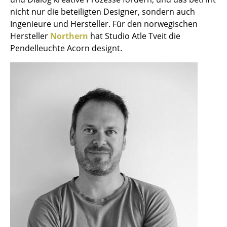
Einzelteile
nicht nur die beteiligten Designer, sondern auch
Ingenieure und Hersteller. Für den norwegischen
... alle Tische
Hersteller
Northern
hat Studio Atle Tveit die
Pendelleuchte Acorn designt.
Aufbewahren
Regale & Schränke
Bücherregale
Wandregale
Sideboards & Kommoden
TV Möbel
Beistell- & Rollcontainer
Barmöbel
Garderoben