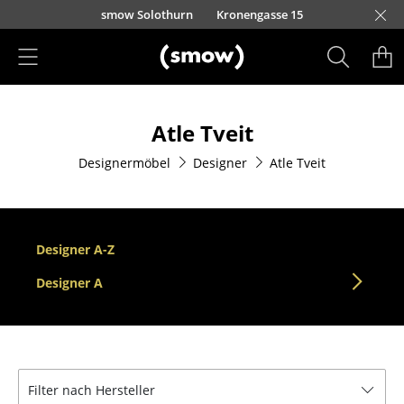
Direkt zum Inhalt
smow Solothurn
Kronengasse 15
Produkte
Atle Tveit
Sitzmöbel
Designermöbel
Designer
Atle Tveit
Esszimmerstühle
Sofas
Sessel
Designer A-Z
Loungesessel
Designer A
Stühle
Freischwinger
Filter nach Hersteller
Barhocker