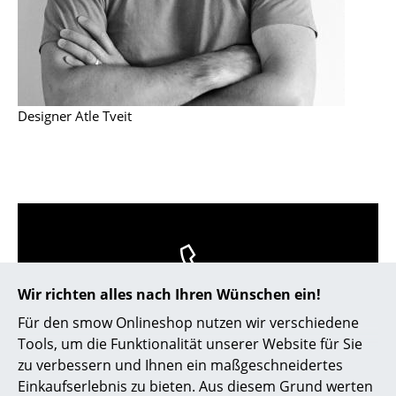
Kleinaufbewahrung
Einzelteile
... alle Aufbewahrungsmöbel
Designer Atle Tveit
Licht
Hängeleuchten & Deckenleuchten
Tischleuchten
Schreibtischleuchten
Stehleuchten & Leseleuchten
Wir richten alles nach Ihren Wünschen ein!
0800 15 60 00
Bodenleuchten
Mo-Fr: 9-17 Uhr
Für den smow Onlineshop nutzen wir verschiedene
Wandleuchten
Tools, um die Funktionalität unserer Website für Sie
zu verbessern und Ihnen ein maßgeschneidertes
Outdoor-Leuchten
Einkaufserlebnis zu bieten. Aus diesem Grund werten