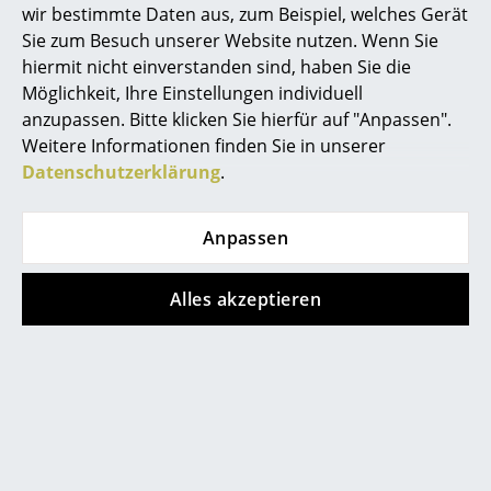
wir bestimmte Daten aus, zum Beispiel, welches Gerät
Akkuleuchten
Sie zum Besuch unserer Website nutzen. Wenn Sie
... alle Leuchten
hiermit nicht einverstanden sind, haben Sie die
Möglichkeit, Ihre Einstellungen individuell
Betten
anzupassen. Bitte klicken Sie hierfür auf "Anpassen".
service@smow.ch
Weitere Informationen finden Sie in unserer
Doppelbetten
Datenschutzerklärung
.
Einzelbetten
Anpassen
Stapelbetten
Kinderbetten
Alles akzeptieren
Nachttische & Bettzubehör
... alle Betten
Store vor Ort kontaktieren
Accessoires
Uhren