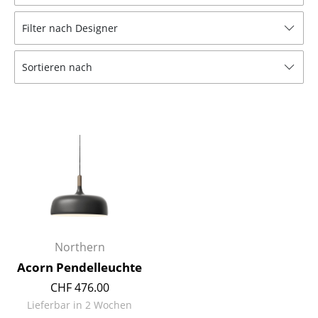
Hocker
Filter nach Designer
Bänke & Liegen
Sortieren nach
Sitzsäcke
Gartenstühle
Kinderstühle
Schaukelstühle
Bürodrehstühle
Konferenzstühle
Bürosessel
Northern
Acorn Pendelleuchte
Einzelteile
CHF 476.00
... alle Sitzmöbel
Lieferbar in 2 Wochen