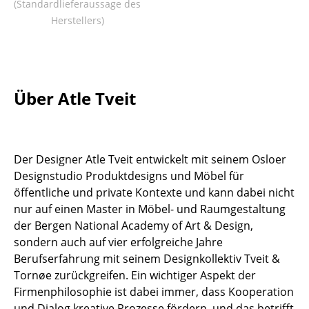
(Standardlieferaussage des
Tische
Herstellers)
Esstische
Beistelltische
Über Atle Tveit
Couchtische
Schreibtische
Sekretäre & PC-Tische
Der Designer Atle Tveit entwickelt mit seinem Osloer
Designstudio Produktdesigns und Möbel für
Konferenztische
öffentliche und private Kontexte und kann dabei nicht
nur auf einen Master in Möbel- und Raumgestaltung
Stehtische & Stehpulte
der Bergen National Academy of Art & Design,
Kindertische
sondern auch auf vier erfolgreiche Jahre
Berufserfahrung mit seinem Designkollektiv Tveit &
Gartentische
Tornøe zurückgreifen. Ein wichtiger Aspekt der
Firmenphilosophie ist dabei immer, dass Kooperation
Servierwagen
und Dialog kreative Prozesse fördern, und das betrifft