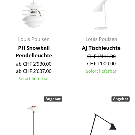
Spiegel
Figuren & Miniaturen
Vasen
Louis Poulsen
Louis Poulsen
Tabletts
PH Snowball
AJ Tischleuchte
Pendelleuchte
CHF 1’111.00
Büroutensilien
CHF 1’000.00
ab CHF 2’930.00
Aufbewahrungsboxen
ab CHF 2’637.00
Sofort lieferbar
Sofort lieferbar
Decken
Kissen
Angebot
Angebot
Teppiche
Vorhänge
... alle Accessoires