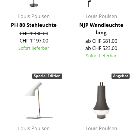
Räume
Louis Poulsen
Louis Poulsen
Zuhause
PH 80 Stehleuchte
NJP Wandleuchte
lang
CHF 1’330.00
Wohnzimmer
CHF 1’197.00
ab CHF 581.00
Esszimmer
ab CHF 523.00
Sofort lieferbar
Sofort lieferbar
Schlafzimmer
Kinderzimmer
Special Edition
Angebot
Arbeitszimmer
Diele
Badezimmer
Stauraum
Louis Poulsen
Louis Poulsen
Balkon & Garten