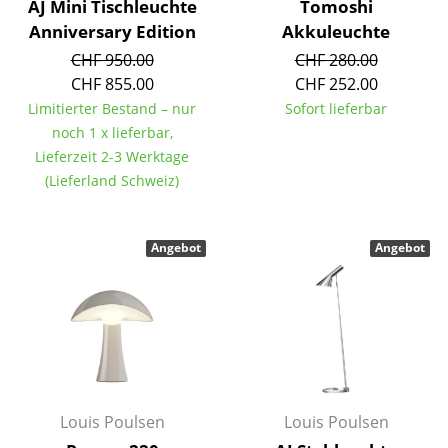
AJ Mini Tischleuchte
Tomoshi
Anniversary Edition
Akkuleuchte
Büro
CHF 950.00
CHF 280.00
Arbeitsplatz
CHF 855.00
CHF 252.00
Limitierter Bestand – nur
Sofort lieferbar
Management Büro
noch 1 x lieferbar,
Konferenzraum
Lieferzeit 2-3 Werktage
(Lieferland Schweiz)
Empfang
Cafeteria
Angebot
Angebot
Branchenlösungen
Sicheres Arbeiten
Hersteller & Designer
Hersteller
Louis Poulsen
Louis Poulsen