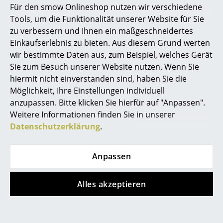
Sofort lieferbar
1 x sofort lieferbar,
Für den smow Onlineshop nutzen wir verschiedene
Lieferzeit 2-3 Werktage
Marcel Breuer
Tools, um die Funktionalität unserer Website für Sie
(Lieferland Schweiz)
zu verbessern und Ihnen ein maßgeschneidertes
Philippe Starck
Einkaufserlebnis zu bieten. Aus diesem Grund werten
wir bestimmte Daten aus, zum Beispiel, welches Gerät
Verner Panton
Angebot
Angebot
Sie zum Besuch unserer Website nutzen. Wenn Sie
... alle Designer A-Z
hiermit nicht einverstanden sind, haben Sie die
Möglichkeit, Ihre Einstellungen individuell
anzupassen. Bitte klicken Sie hierfür auf "Anpassen".
Themen
Weitere Informationen finden Sie in unserer
Neu bei smow
Datenschutzerklärung
.
Inspiration
Louis Poulsen
Louis Poulsen
Anpassen
PH 5 500 Monochrom
VL Studio
Special Editions
Tisch-/Bodenleuchte
CHF 1’059.00
Designklassiker
Alles akzeptieren
CHF 954.00
ab CHF 405.00
ab CHF 364.00
Sofort lieferbar
Frauen im Design
Sofort lieferbar