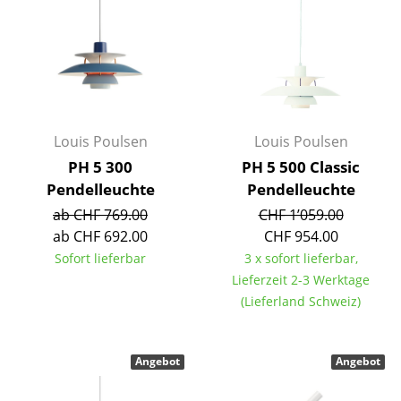
Akkuleuchten
... alle Leuchten
Betten
Doppelbetten
Louis Poulsen
Louis Poulsen
PH 5 300
PH 5 500 Classic
Einzelbetten
Pendelleuchte
Pendelleuchte
Stapelbetten
ab CHF 769.00
CHF 1’059.00
ab CHF 692.00
CHF 954.00
Kinderbetten
Sofort lieferbar
3 x sofort lieferbar,
Nachttische & Bettzubehör
Lieferzeit 2-3 Werktage
(Lieferland Schweiz)
... alle Betten
Accessoires
Angebot
Angebot
Uhren