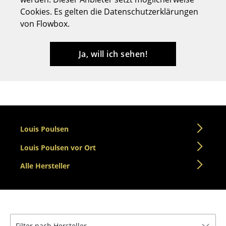
Cookies. Es gelten die Datenschutzerklärungen
Hocker
von Flowbox.
Bänke & Liegen
Sitzsäcke
Ja, will ich sehen!
Gartenstühle
Kinderstühle
Schaukelstühle
Louis Poulsen
Bürodrehstühle
Louis Poulsen vor Ort
Konferenzstühle
Alle Hersteller
Bürosessel
Einzelteile
... alle Sitzmöbel
Filter nach Hersteller