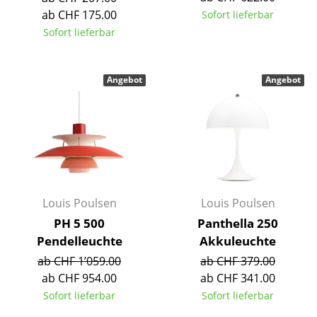
Einzelteile
ab CHF 175.00
Sofort lieferbar
Sofort lieferbar
... alle Tische
Aufbewahren
Angebot
Angebot
Regale & Schränke
Bücherregale
Wandregale
Sideboards & Kommoden
Louis Poulsen
Louis Poulsen
TV Möbel
PH 5 500
Panthella 250
Pendelleuchte
Akkuleuchte
Beistell- & Rollcontainer
ab CHF 1’059.00
ab CHF 379.00
Barmöbel
ab CHF 954.00
ab CHF 341.00
Sofort lieferbar
Sofort lieferbar
Garderoben