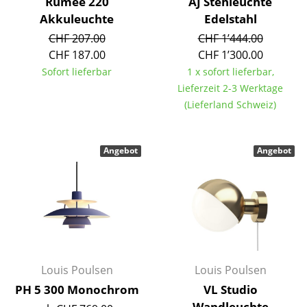
Artemide
Rumee 220
AJ Stehleuchte
Akkuleuchte
Edelstahl
Cassina
CHF 207.00
CHF 1’444.00
CHF 187.00
CHF 1’300.00
Fritz Hansen
Sofort lieferbar
1 x sofort lieferbar,
HAY
Lieferzeit 2-3 Werktage
(Lieferland Schweiz)
Knoll International
Louis Poulsen
Angebot
Angebot
Muuto
Nils Holger Moormann
Richard Lampert
Thonet
Louis Poulsen
Louis Poulsen
USM Haller
PH 5 300 Monochrom
VL Studio
Vitra
Wandleuchte