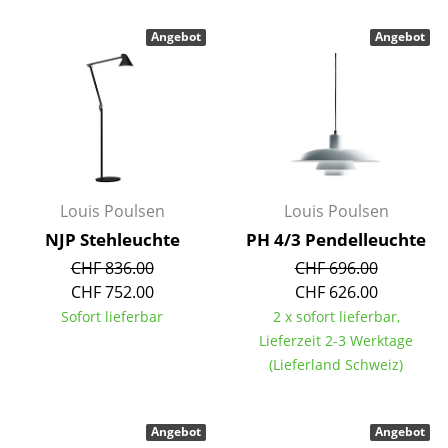
Kleinaufbewahrung
Angebot
Angebot
Einzelteile
... alle Aufbewahrungsmöbel
Licht
Hängeleuchten & Deckenleuchten
Louis Poulsen
Louis Poulsen
Tischleuchten
NJP Stehleuchte
PH 4/3 Pendelleuchte
Schreibtischleuchten
CHF 836.00
CHF 696.00
CHF 752.00
CHF 626.00
Stehleuchten & Leseleuchten
Sofort lieferbar
2 x sofort lieferbar,
Lieferzeit 2-3 Werktage
Bodenleuchten
(Lieferland Schweiz)
Wandleuchten
Outdoor-Leuchten
Angebot
Angebot