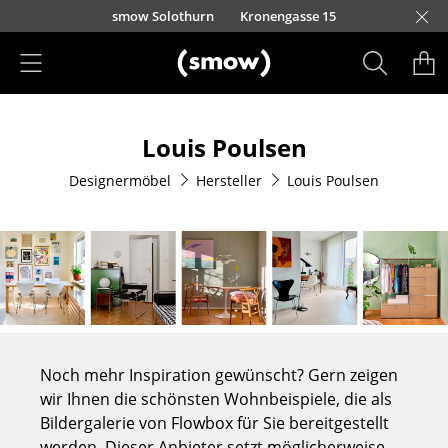
Direkt zum Inhalt
smow Solothurn
Kronengasse 15
Produkte
Louis Poulsen
Sitzmöbel
Designermöbel
Hersteller
Louis Poulsen
Esszimmerstühle
Sofas
Sessel
Loungesessel
Stühle
Noch mehr Inspiration gewünscht? Gern zeigen
Freischwinger
wir Ihnen die schönsten Wohnbeispiele, die als
Bildergalerie von Flowbox für Sie bereitgestellt
Barhocker
werden. Dieser Anbieter setzt möglicherweise