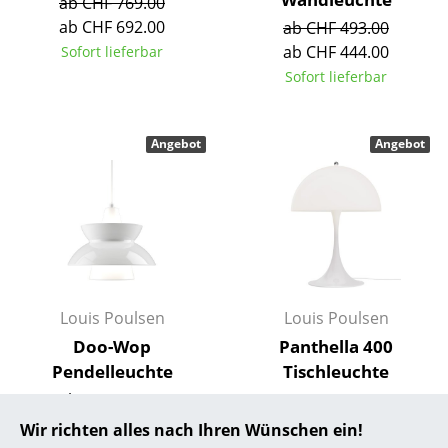
ab CHF 769.00
ab CHF 692.00
ab CHF 493.00
... alle Hersteller A-Z
ab CHF 444.00
Sofort lieferbar
Sofort lieferbar
Designer
Alvar Aalto
Angebot
Angebot
Arne Jacobsen
Charles & Ray Eames
Eero Saarinen
Egon Eiermann
Louis Poulsen
Louis Poulsen
Eileen Gray
Doo-Wop
Panthella 400
Jean Prouvé
Pendelleuchte
Tischleuchte
ab CHF 555.00
CHF 872.00
Le Corbusier
ab CHF 500.00
CHF 785.00
Wir richten alles nach Ihren Wünschen ein!
Ludwig Mies van der Rohe