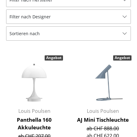
Tische
Filter nach Designer
Esstische
Beistelltische
Sortieren nach
Couchtische
Schreibtische
Angebot
Angebot
Sekretäre & PC-Tische
Konferenztische
Stehtische & Stehpulte
Kindertische
Louis Poulsen
Louis Poulsen
Gartentische
Panthella 160
AJ Mini Tischleuchte
Akkuleuchte
ab CHF 888.00
Servierwagen
ab CHF 622.00
ab CHF 207.00