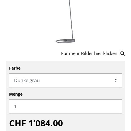
Hocker
Bänke & Liegen
Sitzsäcke
Gartenstühle
Für mehr Bilder hier klicken
Kinderstühle
Schaukelstühle
Farbe
Bürodrehstühle
Konferenzstühle
Menge
Bürosessel
Einzelteile
CHF 1’084.00
... alle Sitzmöbel