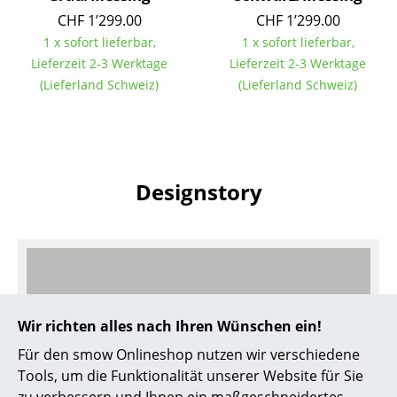
CHF 1’299.00
CHF 1’299.00
... alle Hersteller A-Z
1 x sofort lieferbar,
1 x sofort lieferbar,
Lieferzeit 2-3 Werktage
Lieferzeit 2-3 Werktage
Designer
(Lieferland Schweiz)
(Lieferland Schweiz)
Alvar Aalto
Arne Jacobsen
Charles & Ray Eames
Designstory
Eero Saarinen
Egon Eiermann
Eileen Gray
Jean Prouvé
Wir richten alles nach Ihren Wünschen ein!
Für den smow Onlineshop nutzen wir verschiedene
Le Corbusier
Tools, um die Funktionalität unserer Website für Sie
Ludwig Mies van der Rohe