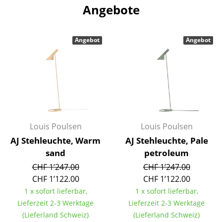
Angebote
Büro
Arbeitsplatz
Angebot
Angebot
Management Büro
Konferenzraum
Empfang
Cafeteria
Louis Poulsen
Louis Poulsen
Branchenlösungen
AJ Stehleuchte, Warm
AJ Stehleuchte, Pale
sand
petroleum
Sicheres Arbeiten
CHF 1’247.00
CHF 1’247.00
CHF 1’122.00
CHF 1’122.00
Hersteller & Designer
1 x sofort lieferbar,
1 x sofort lieferbar,
Hersteller
Lieferzeit 2-3 Werktage
Lieferzeit 2-3 Werktage
(Lieferland Schweiz)
(Lieferland Schweiz)