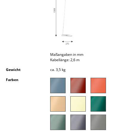
Kleinaufbewahrung
Einzelteile
... alle Aufbewahrungsmöbel
Licht
Maßangaben in mm
Hängeleuchten & Deckenleuchten
Kabellänge: 2,6 m
Tischleuchten
Gewicht
ca. 3,5 kg
Schreibtischleuchten
Farben
Stehleuchten & Leseleuchten
Bodenleuchten
Wandleuchten
Outdoor-Leuchten