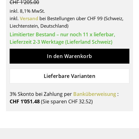
CHF 1’205.00
Tische
inkl. 8,1% MwSt.
inkl.
Versand
bei Bestellungen über CHF 99 (Schweiz,
Esstische
Liechtenstein, Deutschland)
Beistelltische
Limitierter Bestand – nur noch 11 x lieferbar,
Lieferzeit 2-3 Werktage (Lieferland Schweiz)
Couchtische
In den Warenkorb
Schreibtische
Sekretäre & PC-Tische
Lieferbare Varianten
Konferenztische
3% Skonto bei Zahlung per
Banküberweisung
:
Stehtische & Stehpulte
CHF 1’051.48
(Sie sparen
CHF 32.52
)
Kindertische
Gartentische
Servierwagen