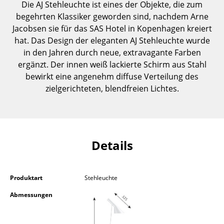
Die AJ Stehleuchte ist eines der Objekte, die zum
Einzelteile
begehrten Klassiker geworden sind, nachdem Arne
Jacobsen sie für das SAS Hotel in Kopenhagen kreiert
... alle Tische
hat. Das Design der eleganten AJ Stehleuchte wurde
in den Jahren durch neue, extravagante Farben
Aufbewahren
ergänzt. Der innen weiß lackierte Schirm aus Stahl
Regale & Schränke
bewirkt eine angenehm diffuse Verteilung des
zielgerichteten, blendfreien Lichtes.
Bücherregale
Wandregale
Sideboards & Kommoden
Details
TV Möbel
Beistell- & Rollcontainer
Produktart
Stehleuchte
Barmöbel
Abmessungen
Garderoben