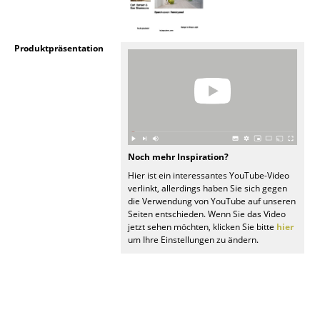
Räume
Produktpräsentation
Zuhause
Wohnzimmer
Esszimmer
Schlafzimmer
Noch mehr Inspiration?
Kinderzimmer
Hier ist ein interessantes YouTube-Video
verlinkt, allerdings haben Sie sich gegen
Arbeitszimmer
die Verwendung von YouTube auf unseren
Seiten entschieden. Wenn Sie das Video
Diele
jetzt sehen möchten, klicken Sie bitte
hier
um Ihre Einstellungen zu ändern.
Badezimmer
Stauraum
Balkon & Garten