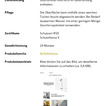
Lieferumfang
Leuchtmittel sind nicht im Lieferumfang
enthalten
Spiegel
Pflege
Die Oberfläche kann mithilfe eines weichen
Figuren & Miniaturen
Tuches feucht abgewischt werden. Bei Bedarf
lauwarmes Wasser mit einer geringen Menge
Vasen
Geschirrspülmittel verwenden.
Zertifikate
Schutzart IP20
Tabletts
Schutzklasse II
Büroutensilien
Gewährleistung
24 Monate
Aufbewahrungsboxen
Produktfamilie
AJ Kollektion
Produktdatenblatt
Bitte klicken Sie auf das Bild, um detaillierte
Decken
Informationen zu erhalten (ca. 0,8 MB).
Kissen
Teppiche
Vorhänge
... alle Accessoires