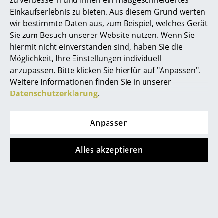
zu verbessern und Ihnen ein maßgeschneidertes
Einkaufserlebnis zu bieten. Aus diesem Grund werten
Marcel Breuer
wir bestimmte Daten aus, zum Beispiel, welches Gerät
Noch mehr Inspiration?
Sie zum Besuch unserer Website nutzen. Wenn Sie
Philippe Starck
hiermit nicht einverstanden sind, haben Sie die
Hier ist ein interessantes YouTube-Video verlinkt,
Verner Panton
Möglichkeit, Ihre Einstellungen individuell
allerdings haben Sie sich gegen die Verwendung
anzupassen. Bitte klicken Sie hierfür auf "Anpassen".
von YouTube auf unseren Seiten entschieden.
... alle Designer A-Z
Weitere Informationen finden Sie in unserer
Wenn Sie das Video jetzt sehen möchten, klicken
Datenschutzerklärung
.
Sie bitte
hier
um Ihre Einstellungen zu ändern.
Themen
Neu bei smow
Anpassen
Das Design
Inspiration
Alles akzeptieren
Special Editions
Die Leuchten des Designers Arne Jacobsen, allen
voran die AJ Stehleuchte, erleben seit der
Designklassiker
Jahrtausendwende ein echtes Revival. 2010 feierte die
Frauen im Design
Jacobsen Stehleuchte von Louis Poulsen ihren
fünfzigsten Jahrestag und wurde zu diesem Anlass in 5