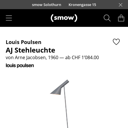
Direkt zum Inhalt
smow Solothurn
Kronengasse 15
Produkte
Louis Poulsen
Sitzmöbel
AJ Stehleuchte
Esszimmerstühle
von Arne Jacobsen, 1960
— ab CHF 1’084.00
Sofas
Sessel
Loungesessel
Stühle
Freischwinger
Barhocker