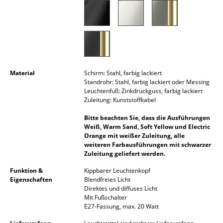
Akkuleuchten
... alle Leuchten
Betten
Doppelbetten
Material
Schirm: Stahl, farbig lackiert
Standrohr: Stahl, farbig lackiert oder Messing
Leuchtenfuß: Zinkdruckguss, farbig lackiert
Einzelbetten
Zuleitung: Kunststoffkabel
Stapelbetten
Bitte beachten Sie, dass die Ausführungen
Weiß, Warm Sand, Soft Yellow und Electric
Kinderbetten
Orange mit weißer Zuleitung, alle
weiteren Farbausführungen mit schwarzer
Nachttische & Bettzubehör
Zuleitung geliefert werden.
Funktion &
Kippbarer Leuchtenkopf
... alle Betten
Eigenschaften
Blendfreies Licht
Direktes und diffuses Licht
Accessoires
Mit Fußschalter
E27-Fassung, max. 20 Watt
Uhren