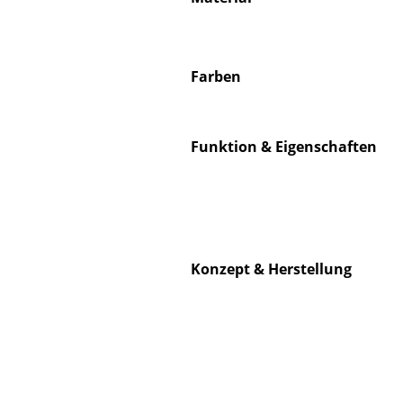
Farben
Service
Kontakt
Funktion & Eigenschaften
Bezahlung
Versand
FAQ
Rückgabe & Umtau
Konzept & Herstellung
Unsere Vorteile auf
AGB
Datenschutz
Einen Suchbegriff