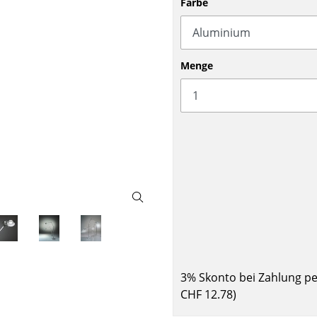
Farbe
Barmöbel
Outdoor-Leuchten
Garderoben
Akkuleuchten
Kleinaufbewahrung
... alle Leuchten
Menge
Einzelteile
... alle Aufbewahrungsmöbel
USM Haller Konfigurator
Zuhause
Wohnzimmer
3% Skonto bei Zahlung p
Esszimmer
CHF 12.78
)
Schlafzimmer