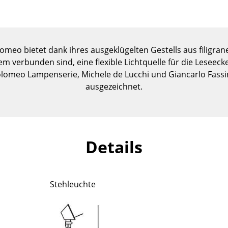
Kinderzimmer
Arbeitszimmer
Diele
Badezimmer
meo bietet dank ihres ausgeklügelten Gestells aus filigra
 verbunden sind, eine flexible Lichtquelle für die Leseecke
Stauraum
olomeo Lampenserie, Michele de Lucchi und Giancarlo Fas
Balkon & Garten
ausgezeichnet.
Hersteller
Designer
Artemide
Alvar Aalto
Cassina
Arne Jacobsen
Details
Fritz Hansen
Charles & Ray Eames
HAY
Eero Saarinen
Knoll International
Egon Eiermann
Stehleuchte
Louis Poulsen
Eileen Gray
Muuto
Jean Prouvé
Nils Holger Moormann
Le Corbusier