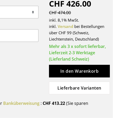
CHF 426.00
Decken
Kissen
CHF 474.00
Teppiche
inkl. 8,1% MwSt.
Vorhänge
inkl.
Versand
bei Bestellungen
über CHF 99 (Schweiz,
... alle Accessoires
Liechtenstein, Deutschland)
Mehr als 3 x sofort lieferbar,
Lieferzeit 2-3 Werktage
(Lieferland Schweiz)
In den Warenkorb
Lieferbare Varianten
Büro
Arbeitsplatz
er
Banküberweisung
:
CHF 413.22
(Sie sparen
Management Büro
Konferenzraum