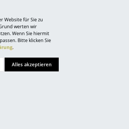
r Website für Sie zu
 Grund werten wir
tzen. Wenn Sie hiermit
passen. Bitte klicken Sie
ärung
.
nkt, allerdings haben Sie sich
Alles akzeptieren
ren Seiten entschieden.
ken Sie bitte
hier
um Ihre
s Tuch und ein mildes