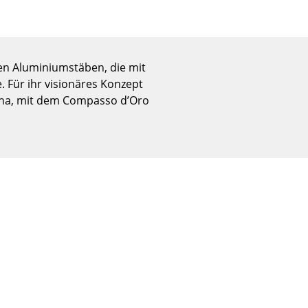
Empfang
Cafeteria
Branchenlösungen
Sicheres Arbeiten
nen Aluminiumstäben, die mit
. Für ihr visionäres Konzept
sina, mit dem Compasso d’Oro
Das Original