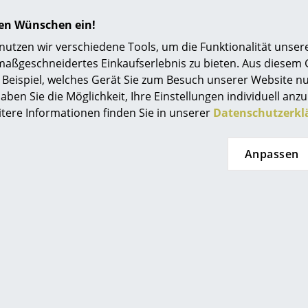
hren Wünschen ein!
tzen wir verschiedene Tools, um die Funktionalität unsere
maßgeschneidertes Einkaufserlebnis zu bieten. Aus diesem
Beispiel, welches Gerät Sie zum Besuch unserer Website nu
aben Sie die Möglichkeit, Ihre Einstellungen individuell anzu
itere Informationen finden Sie in unserer
Datenschutzerkl
Noch mehr Inspiration?
Hier ist ein interessantes YouTube-Video verli
Anpassen
gegen die Verwendung von YouTube auf unse
Wenn Sie das Video jetzt sehen möchten, klic
Einstellungen zu ändern.
Leuchtmittel nicht im Lieferumfang enthalten
Bitte verwenden Sie zur Reinigung ein feuchte
Reinigungsmittel.
Compasso d’Oro