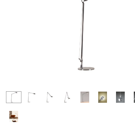
Stehpulte
Hocker
Kindertische
Bänke & Liegen
Gartentische
Sitzsäcke
Servierwagen
Gartenstühle
Einzelteile
Kinderstühle
... alle Tische
Schaukelstühle
Bürodrehstühle
Konferenzstühle
Bürosessel
Einzelteile
... alle Sitzmöbel