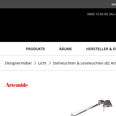
Direkt zum Inhalt
sm
0800 15 60 00, Mo-
PRODUKTE
RÄUME
HERSTELLER & D
Sitzmöbel
Tische
Designermöbel
Licht
Stehleuchten & Leseleuchten
(82 Art
Esszimmerstühle
Esstische
Sofas
Beistelltische
Sessel
Couchtische
Loungesessel
Schreibtische
Stühle
Sekretäre & PC-Tische
Freischwinger
Konferenztische
Barhocker
Stehtische &