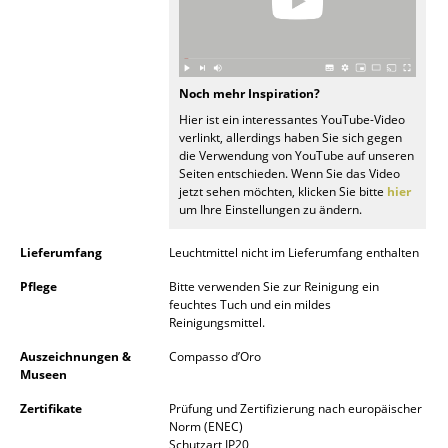
Spiegel
Figuren & Miniaturen
Noch mehr Inspiration?
Vasen
Hier ist ein interessantes YouTube-Video
verlinkt, allerdings haben Sie sich gegen
Tabletts
die Verwendung von YouTube auf unseren
Seiten entschieden. Wenn Sie das Video
Büroutensilien
jetzt sehen möchten, klicken Sie bitte
hier
um Ihre Einstellungen zu ändern.
Aufbewahrungsboxen
Lieferumfang
Leuchtmittel nicht im Lieferumfang enthalten
Decken
Pflege
Bitte verwenden Sie zur Reinigung ein
Kissen
feuchtes Tuch und ein mildes
Reinigungsmittel.
Teppiche
Auszeichnungen &
Compasso d’Oro
Museen
Vorhänge
Zertifikate
Prüfung und Zertifizierung nach europäischer
... alle Accessoires
Norm (ENEC)
Schutzart IP20