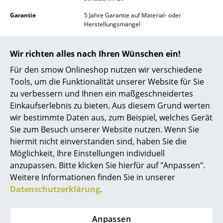
Räume
Garantie
5 Jahre Garantie auf Material- oder
Herstellungsmängel
Zuhause
Registrieren Sie Ihre Artemide Leuchte auf
cloud.artemide.com/5-years-warranty
und
Wir richten alles nach Ihren Wünschen ein!
Wohnzimmer
profitieren Sie von der erweiterten Garantie.
Für den smow Onlineshop nutzen wir verschiedene
Hierfür müssen Sie Ihr Artemide Produkt
Esszimmer
innerhalb der ersten 6 Wochen ab Kaufdatum
Tools, um die Funktionalität unserer Website für Sie
registrieren, um den Anspruch auf kostenlose
zu verbessern und Ihnen ein maßgeschneidertes
Schlafzimmer
Reparatur oder Ersatz geltend zu machen.
Einkaufserlebnis zu bieten. Aus diesem Grund werten
Gewöhnlicher Verschleiß und Schäden sind
Kinderzimmer
wir bestimmte Daten aus, zum Beispiel, welches Gerät
von der Garantie ausgenommen!
Sie zum Besuch unserer Website nutzen. Wenn Sie
Arbeitszimmer
Produktfamilie
Tolomeo Kollektion
hiermit nicht einverstanden sind, haben Sie die
Möglichkeit, Ihre Einstellungen individuell
Diele
anzupassen. Bitte klicken Sie hierfür auf "Anpassen".
Badezimmer
Weitere Informationen finden Sie in unserer
Datenschutzerklärung
.
Stauraum
Balkon & Garten
Anpassen
Produktdatenblatt
Bitte klicken Sie auf das Bild, um detaillierte