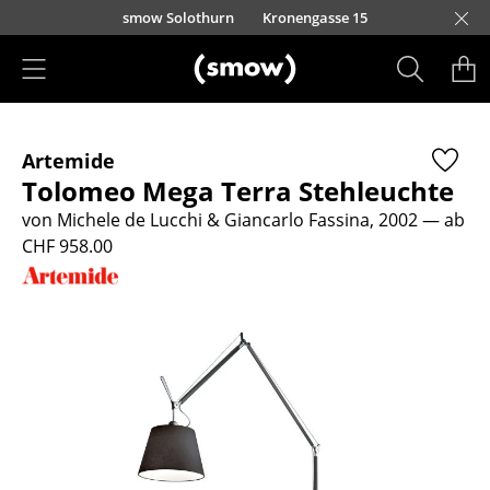
Direkt zum Inhalt
smow Solothurn
Kronengasse 15
Produkte
Artemide
Sitzmöbel
Tolomeo Mega Terra Stehleuchte
Esszimmerstühle
von Michele de Lucchi & Giancarlo Fassina, 2002
— ab
CHF 958.00
Sofas
Sessel
Loungesessel
Stühle
Freischwinger
Barhocker