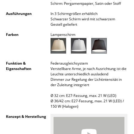
Schirm: Pergamentpapier, Satin oder Stoff
Akkuleuchten
Ausführungen
In 3 Schirmgrößen erhältlich
... alle Leuchten
Schwarzer Schirm wird mit schwarzem
Gestell geliefert
Betten
Farben
Lampenschirm
Doppelbetten
Einzelbetten
Funktion &
Federausgleichsystem
Stapelbetten
Eigenschaften
Verstellbare Arme, je nach Ausrichtung ist die
Leuchte unterschiedlich ausladend
Kinderbetten
Dimmer zur Regelung der Lichtintensität in
der Zuleitung integriert
Nachttische & Bettzubehör
Ø 32 cm: E27-Fassung, max. 21 W (LED)
Ø 36/42 cm: E27-Fassung, max. 21 W (LED) /
... alle Betten
150 W (Halogen)
Konzept & Herstellung
Accessoires
Uhren