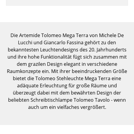
Einzelteile
... alle Tische
Aufbewahren
Die Artemide Tolomeo Mega Terra von Michele De
Lucchi und Giancarlo Fassina gehört zu den
Regale & Schränke
bekanntesten Leuchtendesigns des 20. Jahrhunderts
Bücherregale
und ihre hohe Funktionalität fügt sich zusammen mit
dem grazilen Design elegant in verschiedene
Wandregale
Raumkonzepte ein. Mit ihrer beeindruckenden Größe
bietet die Tolomeo Stehleuchte Mega Terra eine
Sideboards & Kommoden
adäquate Erleuchtung für große Räume und
TV Möbel
überzeugt dabei mit dem bewährten Design der
beliebten Schreibtischlampe Tolomeo Tavolo - wenn
Beistell- & Rollcontainer
auch um ein vielfaches vergrößert.
Barmöbel
Garderoben