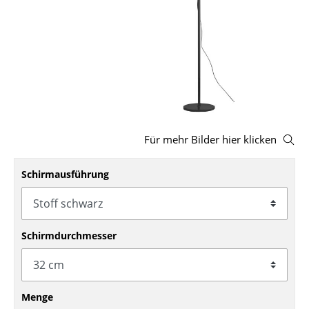
Hocker
Bänke & Liegen
Sitzsäcke
Gartenstühle
Kinderstühle
Für mehr Bilder hier klicken
Schaukelstühle
Schirmausführung
Bürodrehstühle
Konferenzstühle
Schirmdurchmesser
Bürosessel
Einzelteile
... alle Sitzmöbel
Menge