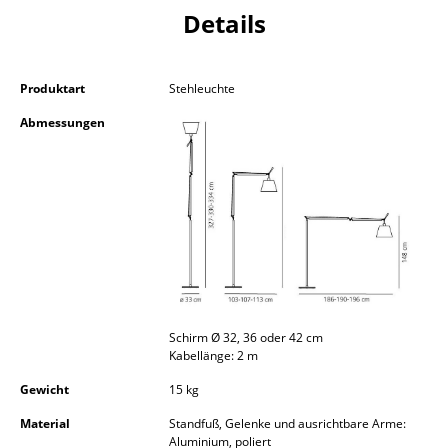
Details
Kleinaufbewahrung
Einzelteile
Produktart
Stehleuchte
... alle Aufbewahrungsmöbel
Abmessungen
Licht
Hängeleuchten & Deckenleuchten
Tischleuchten
Schreibtischleuchten
Stehleuchten & Leseleuchten
Schirm Ø 32, 36 oder 42 cm
Bodenleuchten
Kabellänge: 2 m
Wandleuchten
Gewicht
15 kg
Material
Standfuß, Gelenke und ausrichtbare Arme:
Outdoor-Leuchten
Aluminium, poliert