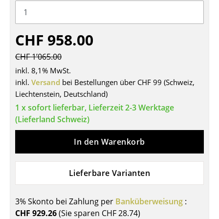
Tische
Esstische
CHF 958.00
Beistelltische
CHF 1’065.00
inkl. 8,1% MwSt.
Couchtische
inkl.
Versand
bei Bestellungen über CHF 99 (Schweiz,
Schreibtische
Liechtenstein, Deutschland)
1 x sofort lieferbar, Lieferzeit 2-3 Werktage
Sekretäre & PC-Tische
(Lieferland Schweiz)
Konferenztische
In den Warenkorb
Stehtische & Stehpulte
Kindertische
Lieferbare Varianten
Gartentische
3% Skonto bei Zahlung per
Banküberweisung
:
Servierwagen
CHF 929.26
(Sie sparen
CHF 28.74
)