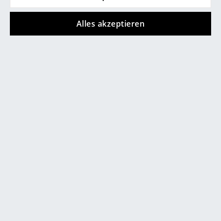
Informationen zu erhalten (ca. 0,2 MB).
Büro
Alles akzeptieren
Arbeitsplatz
Management Büro
Konferenzraum
Empfang
Cafeteria
Angebote
Branchenlösungen
Sicheres Arbeiten
Hersteller & Designer
Hersteller