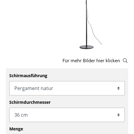
Hocker
Bänke & Liegen
Sitzsäcke
Gartenstühle
Kinderstühle
Für mehr Bilder hier klicken
Schaukelstühle
Schirmausführung
Bürodrehstühle
Konferenzstühle
Schirmdurchmesser
Bürosessel
Einzelteile
... alle Sitzmöbel
Menge