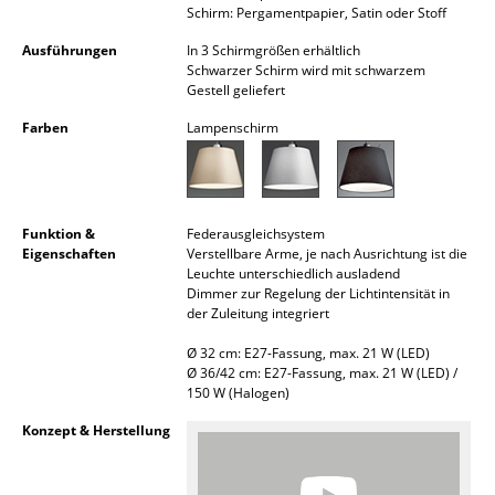
Schirm: Pergamentpapier, Satin oder Stoff
Akkuleuchten
Ausführungen
In 3 Schirmgrößen erhältlich
... alle Leuchten
Schwarzer Schirm wird mit schwarzem
Gestell geliefert
Betten
Farben
Lampenschirm
Doppelbetten
Einzelbetten
Funktion &
Federausgleichsystem
Stapelbetten
Eigenschaften
Verstellbare Arme, je nach Ausrichtung ist die
Leuchte unterschiedlich ausladend
Kinderbetten
Dimmer zur Regelung der Lichtintensität in
der Zuleitung integriert
Nachttische & Bettzubehör
Ø 32 cm: E27-Fassung, max. 21 W (LED)
Ø 36/42 cm: E27-Fassung, max. 21 W (LED) /
... alle Betten
150 W (Halogen)
Konzept & Herstellung
Accessoires
Uhren