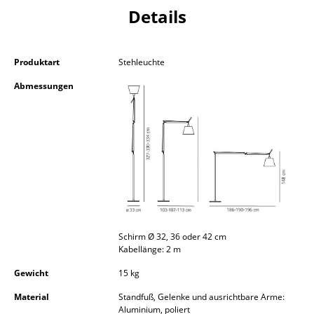
Details
Kleinaufbewahrung
Einzelteile
Produktart
Stehleuchte
... alle Aufbewahrungsmöbel
Abmessungen
Licht
Hängeleuchten & Deckenleuchten
Tischleuchten
Schreibtischleuchten
Stehleuchten & Leseleuchten
Schirm Ø 32, 36 oder 42 cm
Bodenleuchten
Kabellänge: 2 m
Wandleuchten
Gewicht
15 kg
Material
Standfuß, Gelenke und ausrichtbare Arme:
Outdoor-Leuchten
Aluminium, poliert