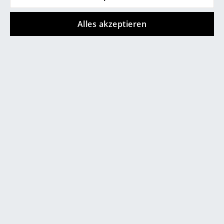
Informationen zu erhalten (ca. 0,2 MB).
Büro
Alles akzeptieren
Arbeitsplatz
Management Büro
Konferenzraum
Empfang
Cafeteria
Angebote
Branchenlösungen
Sicheres Arbeiten
Hersteller & Designer
Hersteller