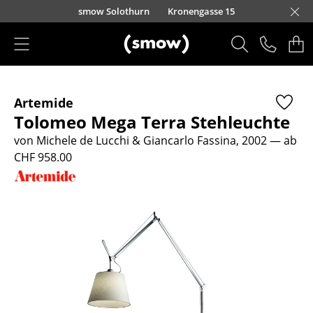
Direkt zum Inhalt
smow Solothurn
Kronengasse 15
Produkte
Artemide
Sitzmöbel
Tolomeo Mega Terra Stehleuchte
Esszimmerstühle
von Michele de Lucchi & Giancarlo Fassina, 2002
— ab
CHF 958.00
Sofas
Sessel
Loungesessel
Stühle
Freischwinger
Barhocker