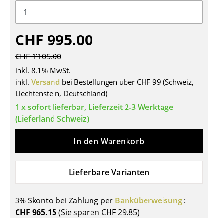
Tische
Esstische
CHF 995.00
Beistelltische
CHF 1’105.00
inkl. 8,1% MwSt.
Couchtische
inkl.
Versand
bei Bestellungen über CHF 99 (Schweiz,
Schreibtische
Liechtenstein, Deutschland)
1 x sofort lieferbar, Lieferzeit 2-3 Werktage
Sekretäre & PC-Tische
(Lieferland Schweiz)
Konferenztische
In den Warenkorb
Stehtische & Stehpulte
Kindertische
Lieferbare Varianten
Gartentische
3% Skonto bei Zahlung per
Banküberweisung
:
Servierwagen
CHF 965.15
(Sie sparen
CHF 29.85
)