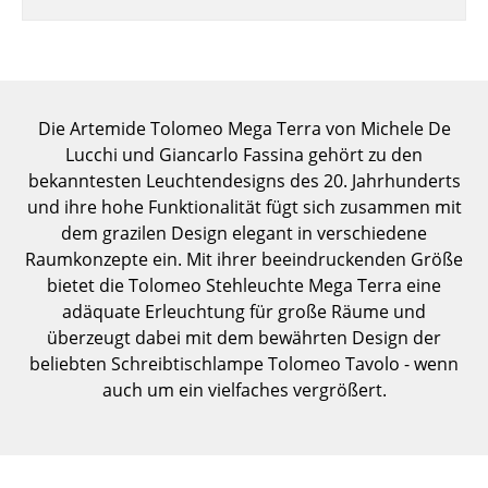
Einzelteile
... alle Tische
Aufbewahren
Die Artemide Tolomeo Mega Terra von Michele De
Lucchi und Giancarlo Fassina gehört zu den
Regale & Schränke
bekanntesten Leuchtendesigns des 20. Jahrhunderts
Bücherregale
und ihre hohe Funktionalität fügt sich zusammen mit
dem grazilen Design elegant in verschiedene
Wandregale
Raumkonzepte ein. Mit ihrer beeindruckenden Größe
bietet die Tolomeo Stehleuchte Mega Terra eine
Sideboards & Kommoden
adäquate Erleuchtung für große Räume und
TV Möbel
überzeugt dabei mit dem bewährten Design der
beliebten Schreibtischlampe Tolomeo Tavolo - wenn
Beistell- & Rollcontainer
auch um ein vielfaches vergrößert.
Barmöbel
Garderoben