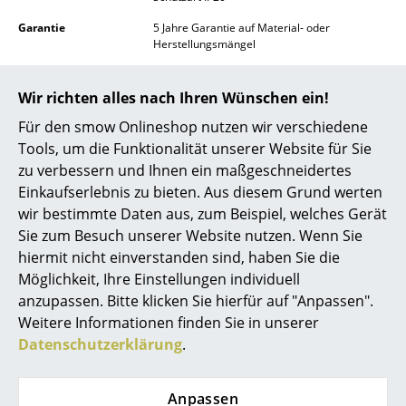
Räume
Garantie
5 Jahre Garantie auf Material- oder
Herstellungsmängel
Zuhause
Registrieren Sie Ihre Artemide Leuchte auf
cloud.artemide.com/5-years-warranty
und
Wir richten alles nach Ihren Wünschen ein!
Wohnzimmer
profitieren Sie von der erweiterten Garantie.
Für den smow Onlineshop nutzen wir verschiedene
Hierfür müssen Sie Ihr Artemide Produkt
Esszimmer
innerhalb der ersten 6 Wochen ab Kaufdatum
Tools, um die Funktionalität unserer Website für Sie
registrieren, um den Anspruch auf kostenlose
zu verbessern und Ihnen ein maßgeschneidertes
Schlafzimmer
Reparatur oder Ersatz geltend zu machen.
Einkaufserlebnis zu bieten. Aus diesem Grund werten
Gewöhnlicher Verschleiß und Schäden sind
Kinderzimmer
wir bestimmte Daten aus, zum Beispiel, welches Gerät
von der Garantie ausgenommen!
Sie zum Besuch unserer Website nutzen. Wenn Sie
Arbeitszimmer
Produktfamilie
Tolomeo Kollektion
hiermit nicht einverstanden sind, haben Sie die
Möglichkeit, Ihre Einstellungen individuell
Diele
anzupassen. Bitte klicken Sie hierfür auf "Anpassen".
Badezimmer
Weitere Informationen finden Sie in unserer
Datenschutzerklärung
.
Stauraum
Balkon & Garten
Anpassen
Produktdatenblatt
Bitte klicken Sie auf das Bild, um detaillierte