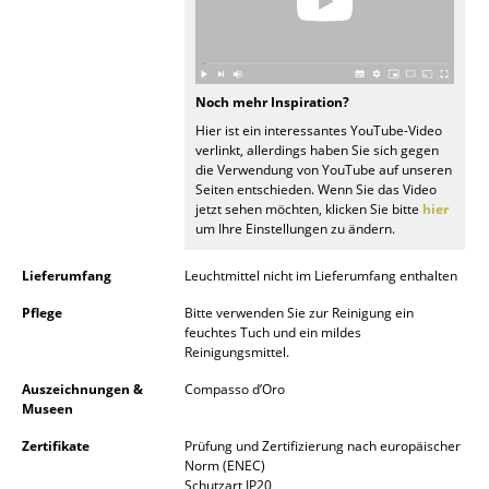
Spiegel
Figuren & Miniaturen
Noch mehr Inspiration?
Vasen
Hier ist ein interessantes YouTube-Video
verlinkt, allerdings haben Sie sich gegen
Tabletts
die Verwendung von YouTube auf unseren
Seiten entschieden. Wenn Sie das Video
Büroutensilien
jetzt sehen möchten, klicken Sie bitte
hier
um Ihre Einstellungen zu ändern.
Aufbewahrungsboxen
Lieferumfang
Leuchtmittel nicht im Lieferumfang enthalten
Decken
Pflege
Bitte verwenden Sie zur Reinigung ein
Kissen
feuchtes Tuch und ein mildes
Reinigungsmittel.
Teppiche
Auszeichnungen &
Compasso d’Oro
Museen
Vorhänge
Zertifikate
Prüfung und Zertifizierung nach europäischer
... alle Accessoires
Norm (ENEC)
Schutzart IP20