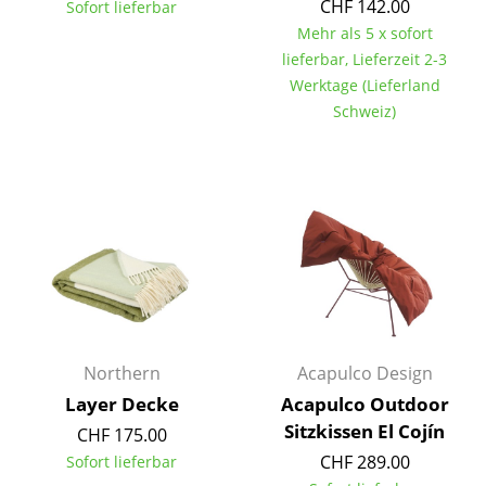
CHF 142.00
Sofort lieferbar
Tische
Mehr als 5 x sofort
lieferbar, Lieferzeit 2-3
Esstische
Werktage (Lieferland
Schweiz)
Beistelltische
Couchtische
Schreibtische
Sekretäre & PC-Tische
Konferenztische
Stehtische & Stehpulte
Northern
Acapulco Design
Kindertische
Layer Decke
Acapulco Outdoor
Gartentische
Sitzkissen El Cojín
CHF 175.00
CHF 289.00
Sofort lieferbar
Servierwagen