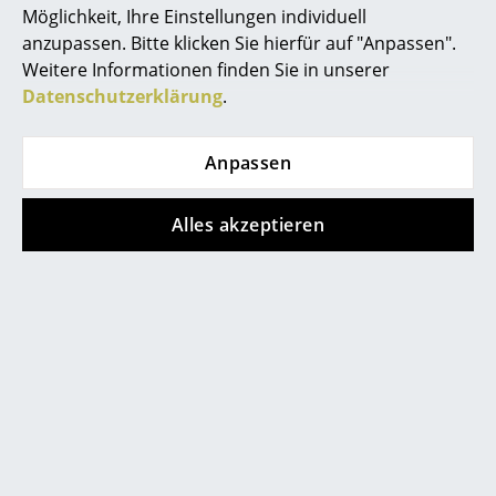
Möglichkeit, Ihre Einstellungen individuell
Akkuleuchten
anzupassen. Bitte klicken Sie hierfür auf "Anpassen".
... alle Leuchten
Weitere Informationen finden Sie in unserer
Datenschutzerklärung
.
Betten
Doppelbetten
Anpassen
Store vor Ort kontaktieren
Einzelbetten
Alles akzeptieren
Stapelbetten
Kinderbetten
Nachttische & Bettzubehör
... alle Betten
Accessoires
Hilfe & Service
Uhren
Kontakt