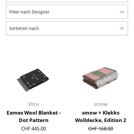
Hocker
Filter nach Designer
Bänke & Liegen
Sortieren nach
Sitzsäcke
Gartenstühle
Kinderstühle
Schaukelstühle
Bürodrehstühle
Konferenzstühle
Bürosessel
Vitra
smow
Eames Wool Blanket -
smow × Klekks
Einzelteile
Dot Pattern
Wolldecke, Edition 2
... alle Sitzmöbel
CHF 445.00
CHF 168.00