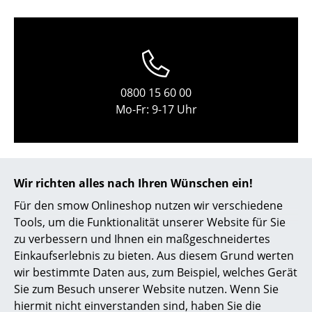
Kleinaufbewahrung
Einzelteile
... alle Aufbewahrungsmöbel
0800 15 60 00
Licht
Mo-Fr: 9-17 Uhr
Hängeleuchten & Deckenleuchten
Tischleuchten
Wir richten alles nach Ihren Wünschen ein!
Schreibtischleuchten
Für den smow Onlineshop nutzen wir verschiedene
Stehleuchten & Leseleuchten
Tools, um die Funktionalität unserer Website für Sie
zu verbessern und Ihnen ein maßgeschneidertes
Bodenleuchten
Einkaufserlebnis zu bieten. Aus diesem Grund werten
service@smow.ch
Wandleuchten
wir bestimmte Daten aus, zum Beispiel, welches Gerät
Sie zum Besuch unserer Website nutzen. Wenn Sie
Outdoor-Leuchten
hiermit nicht einverstanden sind, haben Sie die