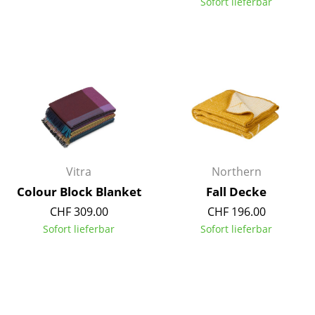
Sofort lieferbar
Einzelteile
... alle Tische
Aufbewahren
Regale & Schränke
Bücherregale
Wandregale
Vitra
Northern
Sideboards & Kommoden
Colour Block Blanket
Fall Decke
CHF 309.00
CHF 196.00
TV Möbel
Sofort lieferbar
Sofort lieferbar
Beistell- & Rollcontainer
Barmöbel
Garderoben