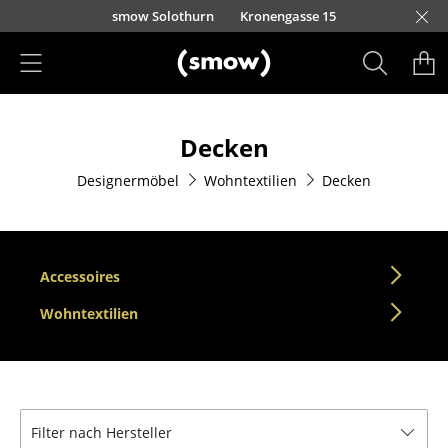
Direkt zum Inhalt
smow Solothurn
Kronengasse 15
Produkte
Decken
Sitzmöbel
Designermöbel
Wohntextilien
Decken
Esszimmerstühle
Sofas
Sessel
Accessoires
Loungesessel
Wohntextilien
Stühle
Freischwinger
Filter nach Hersteller
Barhocker