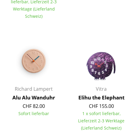
lieferbar, Lieferzeit 2-3
Tische
Werktage (Lieferland
Schweiz)
Esstische
Beistelltische
Couchtische
Schreibtische
Sekretäre & PC-Tische
Konferenztische
Richard Lampert
Vitra
Stehtische & Stehpulte
Alu Alu Wanduhr
Elihu the Elephant
Kindertische
CHF 82.00
CHF 155.00
Sofort lieferbar
1 x sofort lieferbar,
Gartentische
Lieferzeit 2-3 Werktage
(Lieferland Schweiz)
Servierwagen