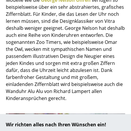
Akkuleuchten
beispielsweise über ein sehr abstrahiertes, grafisches
Ziffernblatt. Für Kinder, die das Lesen der Uhr noch
... alle Leuchten
lernen müssen, sind die Designklassiker von Vitra
deshalb weniger geeignet. George Nelson hat deshalb
Betten
auch eine Reihe von Kinderuhren entworfen. Die
sogenannten Zoo Timers, wie beispielsweise Omar
Doppelbetten
the Owl, wecken mit sympathischen Namen und
Einzelbetten
passendem illustrativen Design die Neugier eines
jeden Kindes und sorgen mit extra großen Ziffern
Stapelbetten
dafür, dass die Uhrzeit leicht abzulesen ist. Dank
farbenfroher Gestaltung und mit großem,
Kinderbetten
einladenden Ziffernblatt wird beispielsweise auch die
Nachttische & Bettzubehör
Wanduhr Alu Alu von Richard Lampert allen
Kinderansprüchen gerecht.
... alle Betten
Accessoires
Wir richten alles nach Ihren Wünschen ein!
Uhren