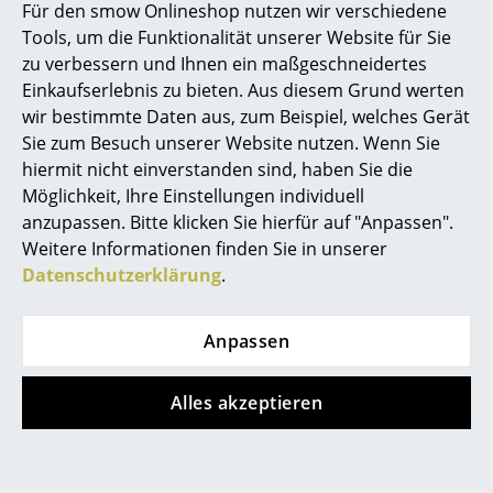
Für den smow Onlineshop nutzen wir verschiedene
Spiegel
Tools, um die Funktionalität unserer Website für Sie
zu verbessern und Ihnen ein maßgeschneidertes
Figuren & Miniaturen
Einkaufserlebnis zu bieten. Aus diesem Grund werten
wir bestimmte Daten aus, zum Beispiel, welches Gerät
Vasen
Sie zum Besuch unserer Website nutzen. Wenn Sie
Tabletts
hiermit nicht einverstanden sind, haben Sie die
Möglichkeit, Ihre Einstellungen individuell
Büroutensilien
anzupassen. Bitte klicken Sie hierfür auf "Anpassen".
Weitere Informationen finden Sie in unserer
Aufbewahrungsboxen
Datenschutzerklärung
.
Decken
Kissen
Anpassen
Teppiche
Mit Elihu the Elephant macht das Uhr Lesen Lernen Spaß
Alles akzeptieren
Vorhänge
... alle Accessoires