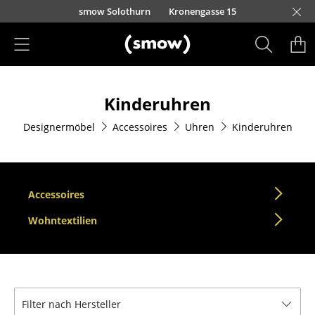
Direkt zum Inhalt
smow Solothurn
Kronengasse 15
Produkte
Kinderuhren
Sitzmöbel
Designermöbel
Accessoires
Uhren
Kinderuhren
Esszimmerstühle
Sofas
Sessel
Accessoires
Loungesessel
Wohntextilien
Stühle
Freischwinger
Filter nach Hersteller
Barhocker