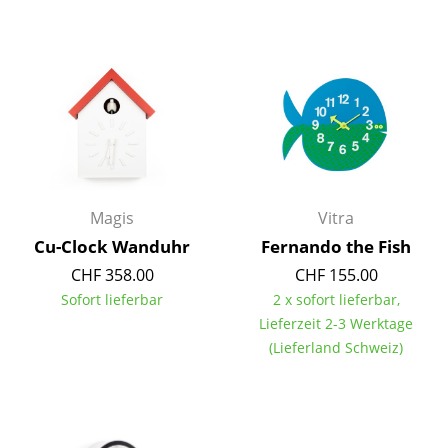
Einzelteile
... alle Tische
Aufbewahren
Regale & Schränke
Bücherregale
Magis
Vitra
Wandregale
Cu-Clock Wanduhr
Fernando the Fish
Sideboards & Kommoden
CHF 358.00
CHF 155.00
Sofort lieferbar
2 x sofort lieferbar,
TV Möbel
Lieferzeit 2-3 Werktage
Beistell- & Rollcontainer
(Lieferland Schweiz)
Barmöbel
Garderoben