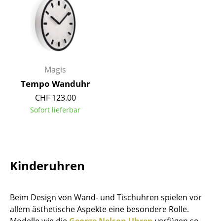
Kleinaufbewahrung
Einzelteile
... alle Aufbewahrungsmöbel
Magis
Licht
Tempo Wanduhr
Hängeleuchten & Deckenleuchten
CHF 123.00
Sofort lieferbar
Tischleuchten
Schreibtischleuchten
Stehleuchten & Leseleuchten
Kinderuhren
Bodenleuchten
Wandleuchten
Beim Design von Wand- und Tischuhren spielen vor
allem ästhetische Aspekte eine besondere Rolle.
Outdoor-Leuchten
Modelle wie die
George Nelson Uhren
verfügen so