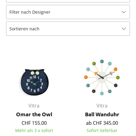
Hocker
Filter nach Designer
Bänke & Liegen
Sortieren nach
Sitzsäcke
Gartenstühle
Kinderstühle
Schaukelstühle
Bürodrehstühle
Konferenzstühle
Bürosessel
Vitra
Vitra
Omar the Owl
Ball Wanduhr
Einzelteile
CHF 155.00
ab CHF 345.00
... alle Sitzmöbel
Mehr als 3 x sofort
Sofort lieferbar