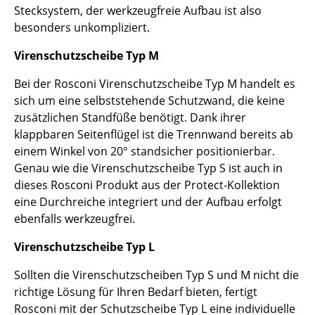
Stecksystem, der werkzeugfreie Aufbau ist also
Büro
besonders unkompliziert.
Arbeitsplatz
Virenschutzscheibe Typ M
Management Büro
Bei der Rosconi Virenschutzscheibe Typ M handelt es
sich um eine selbststehende Schutzwand, die keine
Konferenzraum
zusätzlichen Standfüße benötigt. Dank ihrer
klappbaren Seitenflügel ist die Trennwand bereits ab
Empfang
einem Winkel von 20° standsicher positionierbar.
Cafeteria
Genau wie die Virenschutzscheibe Typ S ist auch in
dieses Rosconi Produkt aus der Protect-Kollektion
Branchenlösungen
eine Durchreiche integriert und der Aufbau erfolgt
ebenfalls werkzeugfrei.
Sicheres Arbeiten
Virenschutzscheibe Typ L
Hersteller & Designer
Sollten die Virenschutzscheiben Typ S und M nicht die
Hersteller
richtige Lösung für Ihren Bedarf bieten, fertigt
Rosconi mit der Schutzscheibe Typ L eine individuelle