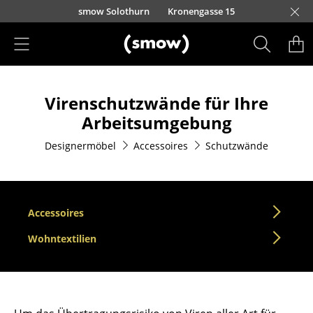
Direkt zum Inhalt
smow Solothurn
Kronengasse 15
Produkte
Virenschutzwände für Ihre
Sitzmöbel
Arbeitsumgebung
Esszimmerstühle
Designermöbel
Accessoires
Schutzwände
Sofas
Sessel
Accessoires
Loungesessel
Wohntextilien
Stühle
Freischwinger
Barhocker