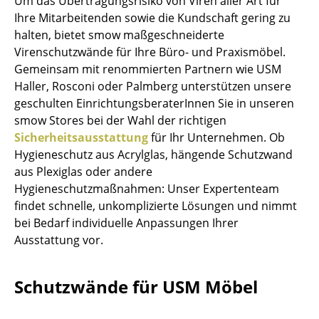
Um das Übertragungsrisiko von Viren aller Art für
Ihre Mitarbeitenden sowie die Kundschaft gering zu
Hocker
halten, bietet smow maßgeschneiderte
Bänke & Liegen
Virenschutzwände für Ihre Büro- und Praxismöbel.
Gemeinsam mit renommierten Partnern wie USM
Sitzsäcke
Haller, Rosconi oder Palmberg unterstützen unsere
geschulten EinrichtungsberaterInnen Sie in unseren
Gartenstühle
smow Stores bei der Wahl der richtigen
Kinderstühle
Sicherheitsausstattung
für Ihr Unternehmen. Ob
Hygieneschutz aus Acrylglas, hängende Schutzwand
Schaukelstühle
aus Plexiglas oder andere
Hygieneschutzmaßnahmen: Unser Expertenteam
Bürodrehstühle
findet schnelle, unkomplizierte Lösungen und nimmt
Konferenzstühle
bei Bedarf individuelle Anpassungen Ihrer
Ausstattung vor.
Bürosessel
Einzelteile
Schutzwände für USM Möbel
... alle Sitzmöbel