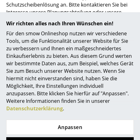
Artemide
Schutzscheibenlösung an. Bitte kontaktieren Sie bei
Interesse unsere Planungsabteilung oder unsere
Cassina
deutschlandweiten smow Stores.
Wir richten alles nach Ihren Wünschen ein!
Fritz Hansen
Für den smow Onlineshop nutzen wir verschiedene
HAY
Alle Vorteile auf einen Blick
Tools, um die Funktionalität unserer Website für Sie
zu verbessern und Ihnen ein maßgeschneidertes
Knoll International
Stecksystem mit werkzeuglosem Aufbau
Einkaufserlebnis zu bieten. Aus diesem Grund werten
Hochwertiges Acrylglas, gephaste Kanten
Louis Poulsen
wir bestimmte Daten aus, zum Beispiel, welches Gerät
Filigranes Design für optisch barrierefreien
Sie zum Besuch unserer Website nutzen. Wenn Sie
Muuto
Kundenkontakt
hiermit nicht einverstanden sind, haben Sie die
Minimaler Montageaufwand, hohe
Möglichkeit, Ihre Einstellungen individuell
Nils Holger Moormann
Standsicherheit
anzupassen. Bitte klicken Sie hierfür auf "Anpassen".
Stapelbar für platzsparende Aufbewahrung
Richard Lampert
Weitere Informationen finden Sie in unserer
Pflegeleicht
Datenschutzerklärung
.
Thonet
USM Haller
Anpassen
Vitra