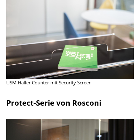
Spiegel
Figuren & Miniaturen
Vasen
Tabletts
Büroutensilien
Aufbewahrungsboxen
USM Haller Counter mit Security Screen
Decken
Kissen
Protect-Serie von Rosconi
Teppiche
Vorhänge
... alle Accessoires