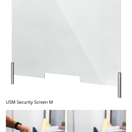
Kleinaufbewahrung
Einzelteile
... alle Aufbewahrungsmöbel
Licht
Hängeleuchten & Deckenleuchten
Tischleuchten
Schreibtischleuchten
Stehleuchten & Leseleuchten
USM Security Screen M
Bodenleuchten
Wandleuchten
Outdoor-Leuchten