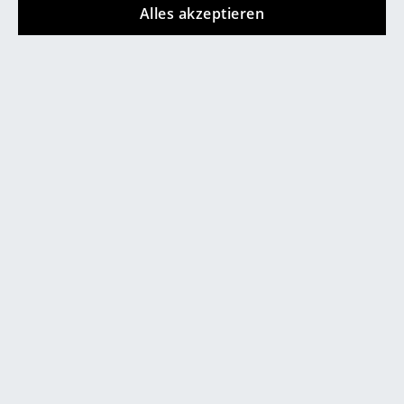
Alles akzeptieren
... alle Hersteller A-Z
Designer
Alvar Aalto
Arne Jacobsen
Charles & Ray Eames
Eero Saarinen
Egon Eiermann
Eileen Gray
Jean Prouvé
Le Corbusier
Ludwig Mies van der Rohe