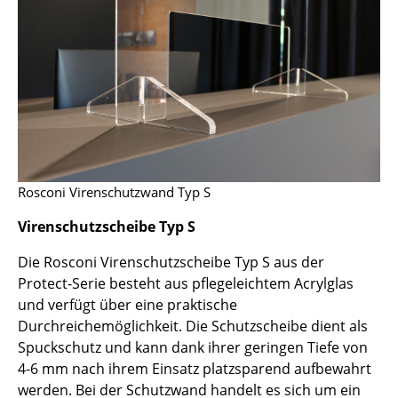
Räume
Zuhause
Wohnzimmer
Esszimmer
Schlafzimmer
Rosconi Virenschutzwand Typ S
Kinderzimmer
Virenschutzscheibe Typ S
Arbeitszimmer
Die Rosconi Virenschutzscheibe Typ S aus der
Diele
Protect-Serie besteht aus pflegeleichtem Acrylglas
und verfügt über eine praktische
Badezimmer
Durchreichemöglichkeit. Die Schutzscheibe dient als
Spuckschutz und kann dank ihrer geringen Tiefe von
Stauraum
4-6 mm nach ihrem Einsatz platzsparend aufbewahrt
Balkon & Garten
werden. Bei der Schutzwand handelt es sich um ein