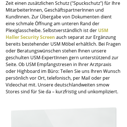
Zeit einen zusätzlichen Schutz ("Spuckschutz") für Ihre
Einzelteile
MitarbeiterInnen, GeschäftspartnerInnen und
KundInnen. Zur Übergabe von Dokumenten dient
... alle Tische
eine schmale Öffnung am unteren Rand der
Plexiglasscheibe. Selbstverständlich ist der
USM
Aufbewahren
Haller Security Screen
auch separat zur Ergänzung
Regale & Schränke
bereits bestehender USM Möbel erhältlich. Bei Fragen
oder Beratungswünschen stehen Ihnen unsere
Bücherregale
geschulten USM-ExpertInnen gern unterstützend zur
Seite. Ob USM Empfangstresen in Ihrer Arztpraxis
Wandregale
oder Highboard im Büro: Teilen Sie uns Ihren Wunsch
Sideboards & Kommoden
persönlich vor Ort, telefonisch, per Mail oder per
Videochat mit. Unsere deutschlandweiten smow
TV Möbel
Stores sind für Sie da – kurzfristig und unkompliziert.
Beistell- & Rollcontainer
Barmöbel
Garderoben