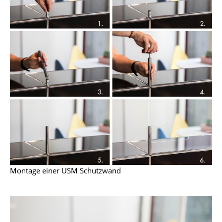
Akkuleuchten
... alle Leuchten
Betten
Doppelbetten
Einzelbetten
Stapelbetten
Kinderbetten
Nachttische & Bettzubehör
Montage einer USM Schutzwand
... alle Betten
Accessoires
Uhren