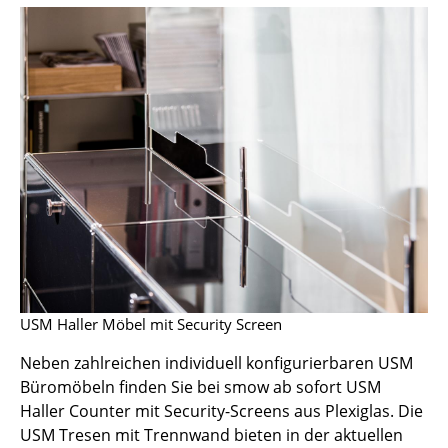
Tische
Esstische
Beistelltische
Couchtische
Schreibtische
Sekretäre & PC-Tische
Konferenztische
Stehtische & Stehpulte
USM Haller Möbel mit Security Screen
Kindertische
Neben zahlreichen individuell konfigurierbaren USM
Büromöbeln finden Sie bei smow ab sofort USM
Gartentische
Haller Counter mit Security-Screens aus Plexiglas. Die
Servierwagen
USM Tresen mit Trennwand bieten in der aktuellen