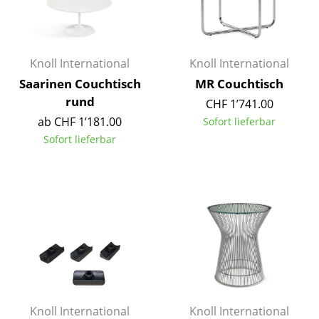
Büro
Arbeitsplatz
Knoll International
Knoll International
Management Büro
Saarinen Couchtisch
MR Couchtisch
rund
CHF 1’741.00
Konferenzraum
ab CHF 1’181.00
Sofort lieferbar
Empfang
Sofort lieferbar
Cafeteria
Branchenlösungen
Sicheres Arbeiten
Hersteller & Designer
Hersteller
Knoll International
Knoll International