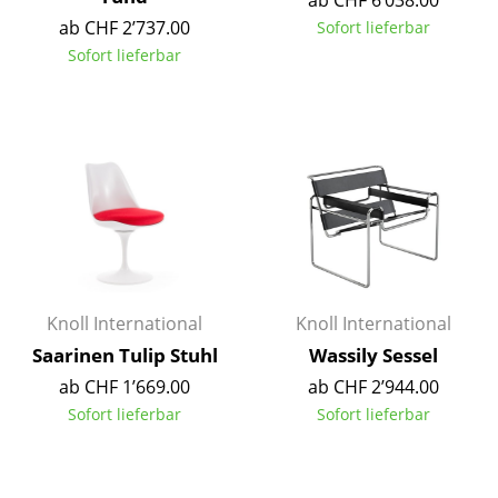
Einzelteile
ab CHF 2’737.00
Sofort lieferbar
Sofort lieferbar
... alle Tische
Aufbewahren
Regale & Schränke
Bücherregale
Wandregale
Sideboards & Kommoden
Knoll International
Knoll International
TV Möbel
Saarinen Tulip Stuhl
Wassily Sessel
Beistell- & Rollcontainer
ab CHF 1’669.00
ab CHF 2’944.00
Sofort lieferbar
Sofort lieferbar
Barmöbel
Garderoben