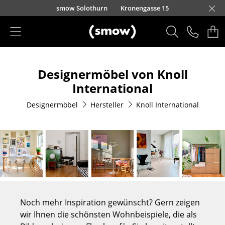
Direkt zum Inhalt
smow Solothurn
Kronengasse 15
Produkte
Designermöbel von Knoll
Sitzmöbel
International
Esszimmerstühle
Designermöbel
Hersteller
Knoll International
Sofas
Sessel
Loungesessel
Stühle
Freischwinger
Noch mehr Inspiration gewünscht? Gern zeigen
wir Ihnen die schönsten Wohnbeispiele, die als
Barhocker