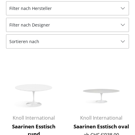
Tische
Filter nach Hersteller
Esstische
Filter nach Designer
Beistelltische
Sortieren nach
Couchtische
Schreibtische
Sekretäre & PC-Tische
Konferenztische
Stehtische & Stehpulte
Kindertische
Gartentische
Knoll International
Knoll International
Saarinen Esstisch
Saarinen Esstisch oval
Servierwagen
rund
ab CHF 6’038.00