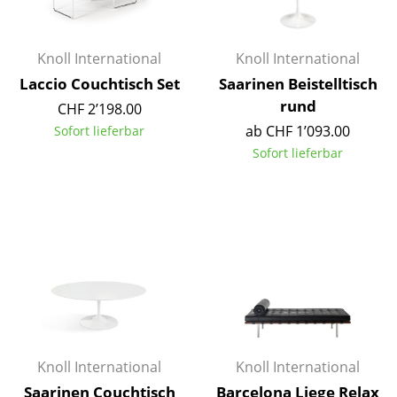
Akkuleuchten
... alle Leuchten
Knoll International
Knoll International
Laccio Couchtisch Set
Saarinen Beistelltisch
Betten
rund
CHF 2’198.00
Doppelbetten
ab CHF 1’093.00
Sofort lieferbar
Sofort lieferbar
Einzelbetten
Stapelbetten
Kinderbetten
Nachttische & Bettzubehör
... alle Betten
Accessoires
Knoll International
Knoll International
Uhren
Saarinen Couchtisch
Barcelona Liege Relax