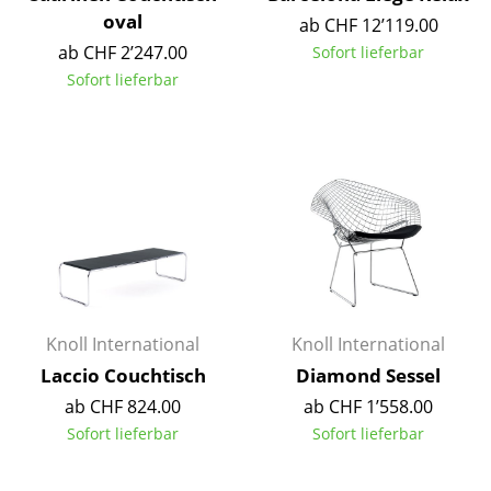
oval
ab CHF 12’119.00
Spiegel
ab CHF 2’247.00
Sofort lieferbar
Figuren & Miniaturen
Sofort lieferbar
Vasen
Tabletts
Büroutensilien
Aufbewahrungsboxen
Decken
Kissen
Knoll International
Knoll International
Laccio Couchtisch
Diamond Sessel
Teppiche
ab CHF 824.00
ab CHF 1’558.00
Vorhänge
Sofort lieferbar
Sofort lieferbar
... alle Accessoires