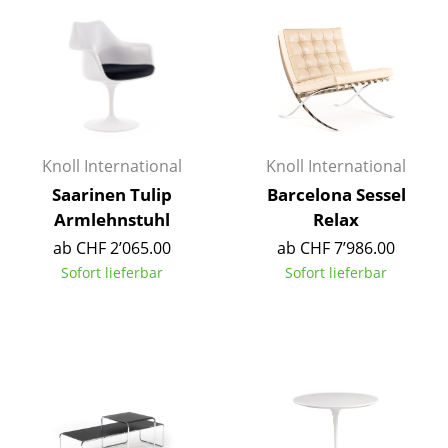
Kleinaufbewahrung
Einzelteile
... alle Aufbewahrungsmöbel
Licht
Knoll International
Knoll International
Hängeleuchten & Deckenleuchten
Saarinen Tulip
Barcelona Sessel
Armlehnstuhl
Relax
Tischleuchten
ab CHF 2’065.00
ab CHF 7’986.00
Schreibtischleuchten
Sofort lieferbar
Sofort lieferbar
Stehleuchten & Leseleuchten
Bodenleuchten
Wandleuchten
Outdoor-Leuchten