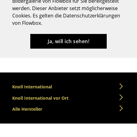
Bildergalerie von Flowbox für Sie bereitgestellt
Hocker
werden. Dieser Anbieter setzt möglicherweise
Cookies. Es gelten die Datenschutzerklärungen
Bänke & Liegen
von Flowbox.
Sitzsäcke
Ja, will ich sehen!
Gartenstühle
Kinderstühle
Schaukelstühle
Bürodrehstühle
Knoll International
Konferenzstühle
Knoll International vor Ort
Bürosessel
Alle Hersteller
Einzelteile
... alle Sitzmöbel