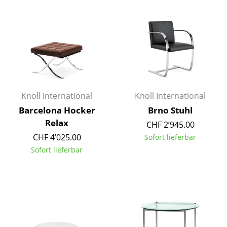
Räume
Zuhause
Wohnzimmer
Esszimmer
Knoll International
Knoll International
Schlafzimmer
Barcelona Hocker
Brno Stuhl
Kinderzimmer
Relax
CHF 2’945.00
CHF 4’025.00
Sofort lieferbar
Arbeitszimmer
Sofort lieferbar
Diele
Badezimmer
Stauraum
Balkon & Garten