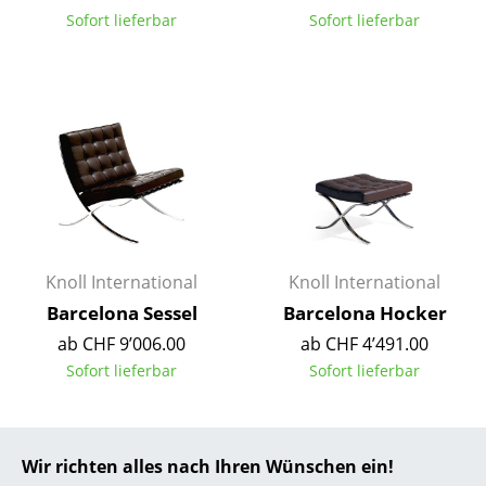
Sofort lieferbar
Sofort lieferbar
... alle Hersteller A-Z
Designer
Alvar Aalto
Arne Jacobsen
Charles & Ray Eames
Eero Saarinen
Knoll International
Knoll International
Egon Eiermann
Barcelona Sessel
Barcelona Hocker
ab CHF 9’006.00
ab CHF 4’491.00
Eileen Gray
Sofort lieferbar
Sofort lieferbar
Jean Prouvé
Le Corbusier
Wir richten alles nach Ihren Wünschen ein!
Ludwig Mies van der Rohe