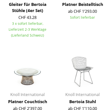
Artemide
Gleiter für Bertoia
Platner Beistelltisch
Cassina
Stühle (4er Set)
ab CHF 1’293.00
CHF 43.28
Sofort lieferbar
Fritz Hansen
3 x sofort lieferbar,
Lieferzeit 2-3 Werktage
HAY
(Lieferland Schweiz)
Knoll International
Louis Poulsen
Muuto
Nils Holger Moormann
Richard Lampert
Thonet
Knoll International
Knoll International
USM Haller
Platner Couchtisch
Bertoia Stuhl
Vitra
ab CHF 2’397.00
ab CHF 1’110.00