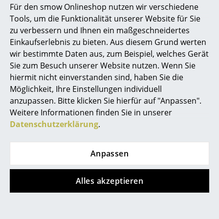
Für den smow Onlineshop nutzen wir verschiedene
Marcel Breuer
Tools, um die Funktionalität unserer Website für Sie
zu verbessern und Ihnen ein maßgeschneidertes
Philippe Starck
Einkaufserlebnis zu bieten. Aus diesem Grund werten
wir bestimmte Daten aus, zum Beispiel, welches Gerät
Verner Panton
Sie zum Besuch unserer Website nutzen. Wenn Sie
Knoll International
Knoll International
... alle Designer A-Z
hiermit nicht einverstanden sind, haben Sie die
Saarinen Beistelltisch
Bertoia Barstuhl
Möglichkeit, Ihre Einstellungen individuell
oval
ab CHF 1’956.00
anzupassen. Bitte klicken Sie hierfür auf "Anpassen".
Themen
ab CHF 1’193.00
Lieferbar in 6-7 Wochen
Weitere Informationen finden Sie in unserer
(Standardlieferaussage des
Lieferbar in 6-9 Wochen
Neu bei smow
Datenschutzerklärung
.
Herstellers)
(Standardlieferaussage des
Inspiration
Herstellers)
Anpassen
Special Editions
Designklassiker
Alles akzeptieren
Frauen im Design