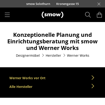
Direkt zum Inhalt
smow Solothurn
Kronengasse 15
Produkte
Konzeptionelle Planung und
Sitzmöbel
Einrichtungsberatung mit smow
Esszimmerstühle
und Werner Works
Sofas
Designermöbel
Hersteller
Werner Works
Sessel
Loungesessel
Werner Works vor Ort
Stühle
Alle Hersteller
Freischwinger
Barhocker