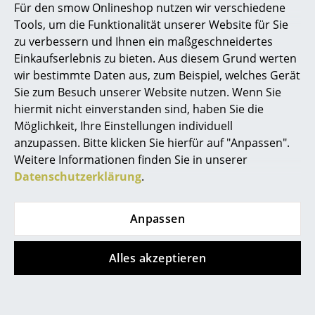
Für den smow Onlineshop nutzen wir verschiedene
Räume
Tools, um die Funktionalität unserer Website für Sie
zu verbessern und Ihnen ein maßgeschneidertes
Zuhause
Einkaufserlebnis zu bieten. Aus diesem Grund werten
wir bestimmte Daten aus, zum Beispiel, welches Gerät
Wohnzimmer
Sie zum Besuch unserer Website nutzen. Wenn Sie
Esszimmer
hiermit nicht einverstanden sind, haben Sie die
Möglichkeit, Ihre Einstellungen individuell
Einzelbüro mit Werner Works Schränken
Schlafzimmer
anzupassen. Bitte klicken Sie hierfür auf "Anpassen".
Weitere Informationen finden Sie in unserer
Kinderzimmer
Besprechungsbereiche mit
Datenschutzerklärung
.
Werner Works planen
Arbeitszimmer
Anpassen
Diele
Badezimmer
Alles akzeptieren
Stauraum
Balkon & Garten