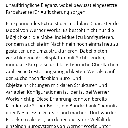
unaufdringliche Eleganz, wobei bewusst eingesetzte
Tische
Farbakzente für Auflockerung sorgen.
Esstische
Ein spannendes Extra ist der modulare Charakter der
Möbel von Werner Works: Es besteht nicht nur die
Beistelltische
Möglichkeit, die Möbel individuell zu konfigurieren,
Couchtische
sondern auch sie im Nachhinein noch einmal neu zu
gestalten und umzustrukturieren. Dabei bieten
Schreibtische
verschiedene Arbeitsplatten mit Sichtblenden,
modulare Korpusse und facettenreiche Oberflächen
Sekretäre & PC-Tische
zahlreiche Gestaltungsmöglichkeiten. Wer also auf
Konferenztische
der Suche nach flexiblen Büro- und
Objekteinrichtungen mit klaren Strukturen und
Stehtische & Stehpulte
variablen Konfigurationen ist, der ist bei Werner
Works richtig. Diese Erfahrung konnten bereits
Kindertische
Kunden wie Ströer Berlin, die Bundesbank Chemnitz
Gartentische
oder Nespresso Deutschland machen. Dort wurden
Projekte realisiert, bei denen die ganze Vielfalt der
Servierwagen
einzelnen Bürosysteme von Werner Works unter