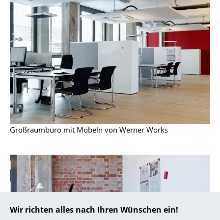
Spiegel
Figuren & Miniaturen
Vasen
Tabletts
Büroutensilien
Aufbewahrungsboxen
Großraumbüro mit Möbeln von Werner Works
Decken
Kissen
Teppiche
Vorhänge
... alle Accessoires
Wir richten alles nach Ihren Wünschen ein!