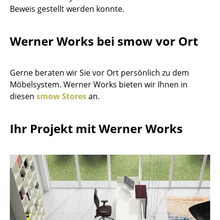
Beweis gestellt werden konnte.
Einzelteile
... alle Tische
Werner Works bei smow vor Ort
Aufbewahren
Regale & Schränke
Gerne beraten wir Sie vor Ort persönlich zu dem
Möbelsystem. Werner Works bieten wir Ihnen in
Bücherregale
diesen
smow Stores
an.
Wandregale
Ihr Projekt mit Werner Works
Sideboards & Kommoden
TV Möbel
Beistell- & Rollcontainer
Barmöbel
Garderoben