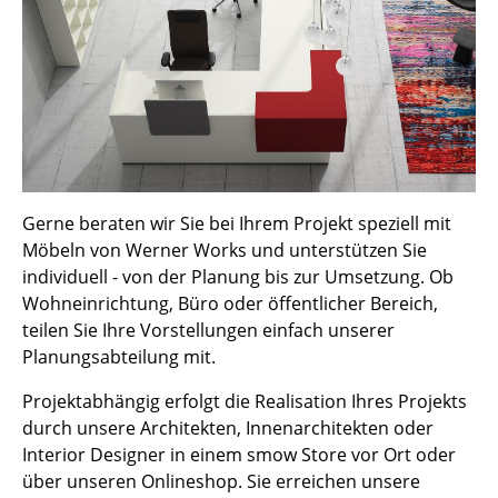
Kleinaufbewahrung
Einzelteile
... alle Aufbewahrungsmöbel
Licht
Hängeleuchten & Deckenleuchten
Gerne beraten wir Sie bei Ihrem Projekt speziell mit
Möbeln von Werner Works und unterstützen Sie
Tischleuchten
individuell - von der Planung bis zur Umsetzung. Ob
Schreibtischleuchten
Wohneinrichtung, Büro oder öffentlicher Bereich,
teilen Sie Ihre Vorstellungen einfach unserer
Stehleuchten & Leseleuchten
Planungsabteilung mit.
Bodenleuchten
Projektabhängig erfolgt die Realisation Ihres Projekts
durch unsere Architekten, Innenarchitekten oder
Wandleuchten
Interior Designer in einem smow Store vor Ort oder
Outdoor-Leuchten
über unseren Onlineshop. Sie erreichen unsere