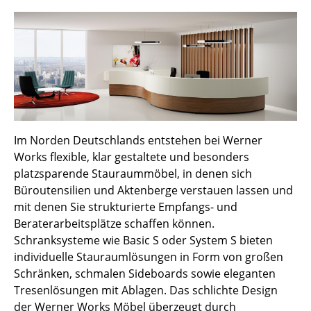
Hocker
Bänke & Liegen
Sitzsäcke
Gartenstühle
Kinderstühle
Im Norden Deutschlands entstehen bei Werner
Works flexible, klar gestaltete und besonders
Schaukelstühle
platzsparende Stauraummöbel, in denen sich
Bürodrehstühle
Büroutensilien und Aktenberge verstauen lassen und
mit denen Sie strukturierte Empfangs- und
Konferenzstühle
Beraterarbeitsplätze schaffen können.
Schranksysteme wie Basic S oder System S bieten
Bürosessel
individuelle Stauraumlösungen in Form von großen
Einzelteile
Schränken, schmalen Sideboards sowie eleganten
Tresenlösungen mit Ablagen. Das schlichte Design
... alle Sitzmöbel
der Werner Works Möbel überzeugt durch