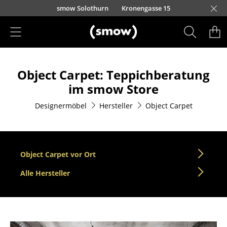
Direkt zum Inhalt
smow Solothurn
Kronengasse 15
Produkte
Object Carpet: Teppichberatung
Sitzmöbel
im smow Store
Esszimmerstühle
Designermöbel
Hersteller
Object Carpet
Sofas
Sessel
Object Carpet vor Ort
Loungesessel
Alle Hersteller
Stühle
Freischwinger
Barhocker