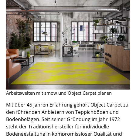
Hocker
Bänke & Liegen
Sitzsäcke
Gartenstühle
Kinderstühle
Schaukelstühle
Bürodrehstühle
Arbeitswelten mit smow und Object Carpet planen
Konferenzstühle
Mit über 45 Jahren Erfahrung gehört Object Carpet zu
Bürosessel
den führenden Anbietern von Teppichböden und
Einzelteile
Bodenbelägen. Seit seiner Gründung im Jahr 1972
steht der Traditionshersteller für individuelle
... alle Sitzmöbel
Bodengestaltung in kompromissloser Qualität und