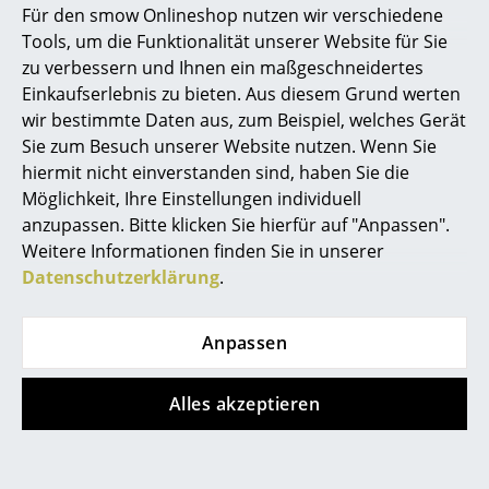
Für den smow Onlineshop nutzen wir verschiedene
Marcel Breuer
Tools, um die Funktionalität unserer Website für Sie
zu verbessern und Ihnen ein maßgeschneidertes
Philippe Starck
Einkaufserlebnis zu bieten. Aus diesem Grund werten
wir bestimmte Daten aus, zum Beispiel, welches Gerät
Verner Panton
Büroplanung mit Object Carpet
Sie zum Besuch unserer Website nutzen. Wenn Sie
... alle Designer A-Z
hiermit nicht einverstanden sind, haben Sie die
Öffentliche Räume mit Object Carpet planen
Möglichkeit, Ihre Einstellungen individuell
anzupassen. Bitte klicken Sie hierfür auf "Anpassen".
Themen
Weitere Informationen finden Sie in unserer
Neu bei smow
Datenschutzerklärung
.
Inspiration
Anpassen
Special Editions
Designklassiker
Alles akzeptieren
Frauen im Design