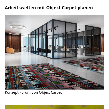
Akkuleuchten
Arbeitswelten mit Object Carpet planen
... alle Leuchten
Betten
Doppelbetten
Einzelbetten
Stapelbetten
Kinderbetten
Nachttische & Bettzubehör
... alle Betten
Konzept Forum von Object Carpet
Accessoires
Uhren