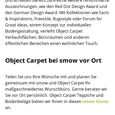
und erhielten bereits zahlreiche weitere renommierte
Einzelteile
Auszeichnungen, wie den Red Dot Design Award und
den German Design Award. Mit Kollektionen wie Facts
... alle Tische
& Inspirations, Freestile, Rugxstyle oder Forum for
Great Ideas, einem Konzept zur individuellen
Aufbewahren
Bodengestaltung, verleiht Object Carpet
Verkaufsflächen, Büroräumen und anderen
Regale & Schränke
öffentlichen Bereichen einen wohnlichen Touch.
Bücherregale
Wandregale
Object Carpet bei smow vor Ort
Sideboards & Kommoden
Teilen Sie uns Ihre Wünsche mit und planen Sie
TV Möbel
gemeinsam mit smow und Object Carpet Ihr
maßgeschneidertes Wunschbüro. Gerne beraten wir
Beistell- & Rollcontainer
Sie vor Ort persönlich. Object Carpet Teppiche und
Barmöbel
Bodenbeläge bieten wir Ihnen in diesen
smow Stores
an.
Garderoben