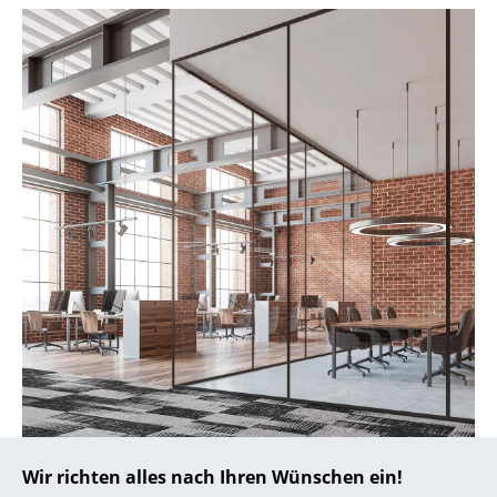
... alle Hersteller A-Z
Designer
Alvar Aalto
Arne Jacobsen
Charles & Ray Eames
Eero Saarinen
Egon Eiermann
Eileen Gray
Jean Prouvé
Le Corbusier
Wir richten alles nach Ihren Wünschen ein!
Ludwig Mies van der Rohe