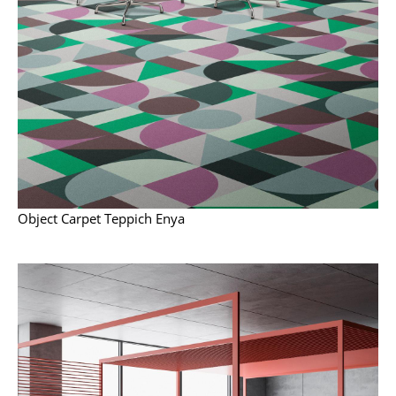
Büro
Arbeitsplatz
Management Büro
Konferenzraum
Empfang
Cafeteria
Object Carpet Teppich Enya
Branchenlösungen
Sicheres Arbeiten
Hersteller & Designer
Hersteller