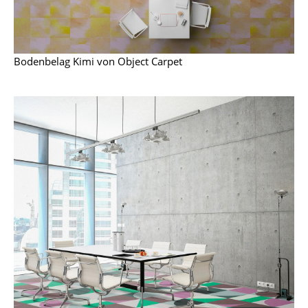
Räume
Zuhause
Bodenbelag Kimi von Object Carpet
Wohnzimmer
Esszimmer
Schlafzimmer
Kinderzimmer
Arbeitszimmer
Diele
Badezimmer
Stauraum
Balkon & Garten