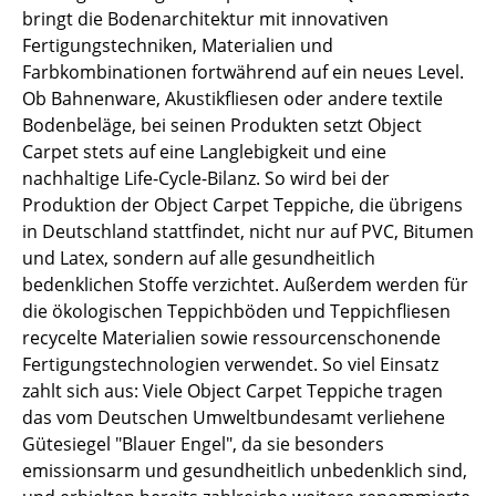
bringt die Bodenarchitektur mit innovativen
Tische
Fertigungstechniken, Materialien und
Farbkombinationen fortwährend auf ein neues Level.
Esstische
Ob Bahnenware, Akustikfliesen oder andere textile
Beistelltische
Bodenbeläge, bei seinen Produkten setzt Object
Carpet stets auf eine Langlebigkeit und eine
Couchtische
nachhaltige Life-Cycle-Bilanz. So wird bei der
Produktion der Object Carpet Teppiche, die übrigens
Schreibtische
in Deutschland stattfindet, nicht nur auf PVC, Bitumen
Sekretäre & PC-Tische
und Latex, sondern auf alle gesundheitlich
bedenklichen Stoffe verzichtet. Außerdem werden für
Konferenztische
die ökologischen Teppichböden und Teppichfliesen
recycelte Materialien sowie ressourcenschonende
Stehtische & Stehpulte
Fertigungstechnologien verwendet. So viel Einsatz
Kindertische
zahlt sich aus: Viele Object Carpet Teppiche tragen
das vom Deutschen Umweltbundesamt verliehene
Gartentische
Gütesiegel "Blauer Engel", da sie besonders
emissionsarm und gesundheitlich unbedenklich sind,
Servierwagen