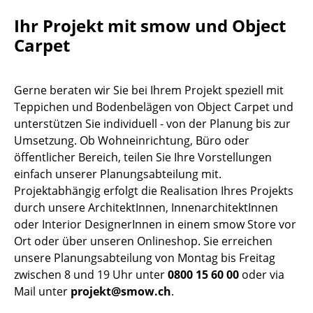
Kleinaufbewahrung
Ihr Projekt mit smow und Object
Carpet
Einzelteile
... alle Aufbewahrungsmöbel
Gerne beraten wir Sie bei Ihrem Projekt speziell mit
Licht
Teppichen und Bodenbelägen von Object Carpet und
unterstützen Sie individuell - von der Planung bis zur
Hängeleuchten & Deckenleuchten
Umsetzung. Ob Wohneinrichtung, Büro oder
öffentlicher Bereich, teilen Sie Ihre Vorstellungen
Tischleuchten
einfach unserer Planungsabteilung mit.
Schreibtischleuchten
Projektabhängig erfolgt die Realisation Ihres Projekts
durch unsere ArchitektInnen, InnenarchitektInnen
Stehleuchten & Leseleuchten
oder Interior DesignerInnen in einem smow Store vor
Ort oder über unseren Onlineshop. Sie erreichen
Bodenleuchten
unsere Planungsabteilung von Montag bis Freitag
Wandleuchten
zwischen 8 und 19 Uhr unter
0800 15 60 00
oder via
Mail unter
projekt@smow.ch
.
Outdoor-Leuchten