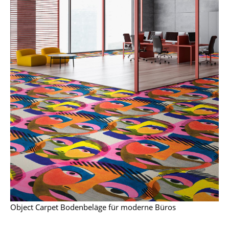
Artemide
Cassina
Fritz Hansen
HAY
Knoll International
Louis Poulsen
Muuto
Nils Holger Moormann
Richard Lampert
Thonet
USM Haller
Object Carpet Bodenbeläge für moderne Büros
Vitra