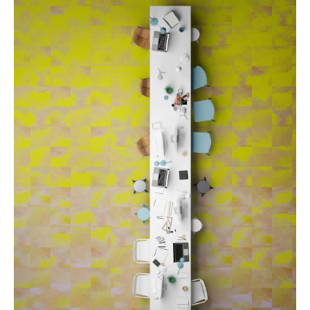
Spiegel
Figuren & Miniaturen
Vasen
Tabletts
Büroutensilien
Aufbewahrungsboxen
Decken
Kissen
Teppiche
Vorhänge
... alle Accessoires