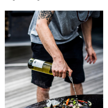
Einzelteile
... alle Tische
Aufbewahren
Regale & Schränke
Bücherregale
Wandregale
Sideboards & Kommoden
TV Möbel
Beistell- & Rollcontainer
Barmöbel
Garderoben