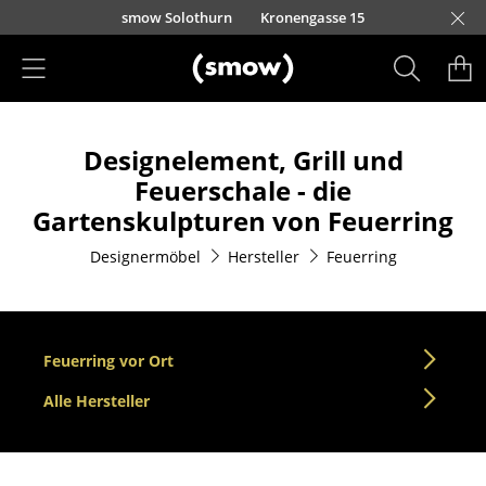
Direkt zum Inhalt
smow Solothurn
Kronengasse 15
Produkte
Designelement, Grill und
Sitzmöbel
Feuerschale - die
Esszimmerstühle
Gartenskulpturen von Feuerring
Sofas
Designermöbel
Hersteller
Feuerring
Sessel
Loungesessel
Feuerring vor Ort
Stühle
Alle Hersteller
Freischwinger
Barhocker