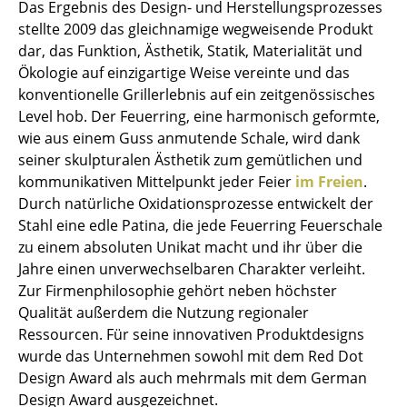
Das Ergebnis des Design- und Herstellungsprozesses
Tische
stellte 2009 das gleichnamige wegweisende Produkt
dar, das Funktion, Ästhetik, Statik, Materialität und
Esstische
Ökologie auf einzigartige Weise vereinte und das
konventionelle Grillerlebnis auf ein zeitgenössisches
Beistelltische
Level hob. Der Feuerring, eine harmonisch geformte,
Couchtische
wie aus einem Guss anmutende Schale, wird dank
seiner skulpturalen Ästhetik zum gemütlichen und
Schreibtische
kommunikativen Mittelpunkt jeder Feier
im Freien
.
Durch natürliche Oxidationsprozesse entwickelt der
Sekretäre & PC-Tische
Stahl eine edle Patina, die jede Feuerring Feuerschale
Konferenztische
zu einem absoluten Unikat macht und ihr über die
Jahre einen unverwechselbaren Charakter verleiht.
Stehtische & Stehpulte
Zur Firmenphilosophie gehört neben höchster
Qualität außerdem die Nutzung regionaler
Kindertische
Ressourcen. Für seine innovativen Produktdesigns
Gartentische
wurde das Unternehmen sowohl mit dem Red Dot
Design Award als auch mehrmals mit dem German
Servierwagen
Design Award ausgezeichnet.