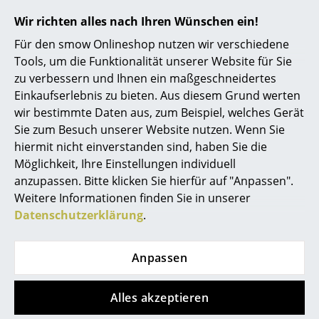
in Frankfurt
Wir richten alles nach Ihren Wünschen ein!
Räume
Für den smow Onlineshop nutzen wir verschiedene
Zuhause
Tools, um die Funktionalität unserer Website für Sie
Sie möchten die Feuerschale von Feuerring vor Ort
zu verbessern und Ihnen ein maßgeschneidertes
erleben? Besuchen Sie uns gern in diesen
smow
Wohnzimmer
Einkaufserlebnis zu bieten. Aus diesem Grund werten
Stores
. und lassen Sie sich auf unserer großzügigen
Esszimmer
wir bestimmte Daten aus, zum Beispiel, welches Gerät
Dachterrasse oder im Store von hochwertigen
Sie zum Besuch unserer Website nutzen. Wenn Sie
Outdoormöbeln und vielen Designklassikern und
Schlafzimmer
hiermit nicht einverstanden sind, haben Sie die
Wohnaccessoires inspirieren. Unsere geschulten
Möglichkeit, Ihre Einstellungen individuell
smow EinrichtungsberaterInnen und Interior
Kinderzimmer
anzupassen. Bitte klicken Sie hierfür auf "Anpassen".
DesignerInnen beraten Sie gern in allen Fragen rund
Arbeitszimmer
Weitere Informationen finden Sie in unserer
um ihr ganz persönliches Einrichtungskonzept.
Datenschutzerklärung
.
Diele
Badezimmer
Anpassen
Stauraum
Alles akzeptieren
Balkon & Garten