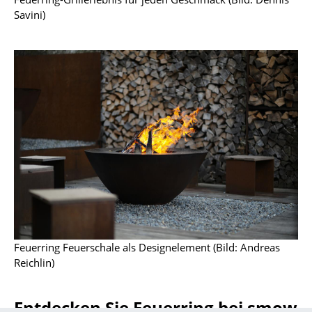
Savini)
Spiegel
Figuren & Miniaturen
Vasen
Tabletts
Büroutensilien
Aufbewahrungsboxen
Decken
Kissen
Teppiche
Feuerring Feuerschale als Designelement (Bild: Andreas
Reichlin)
Vorhänge
... alle Accessoires
Entdecken Sie Feuerring bei smow