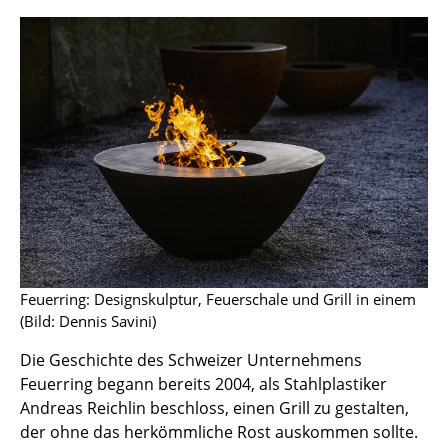
Hocker
Bänke & Liegen
Sitzsäcke
Gartenstühle
Kinderstühle
Schaukelstühle
Bürodrehstühle
Feuerring: Designskulptur, Feuerschale und Grill in einem
Konferenzstühle
(Bild: Dennis Savini)
Bürosessel
Die Geschichte des Schweizer Unternehmens
Feuerring begann bereits 2004, als Stahlplastiker
Einzelteile
Andreas Reichlin beschloss, einen Grill zu gestalten,
... alle Sitzmöbel
der ohne das herkömmliche Rost auskommen sollte.