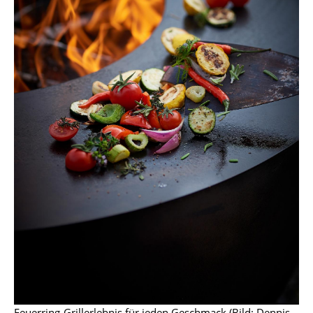
Akkuleuchten
... alle Leuchten
Betten
Doppelbetten
Einzelbetten
Stapelbetten
Kinderbetten
Nachttische & Bettzubehör
... alle Betten
Accessoires
Uhren
Feuerring-Grillerlebnis für jeden Geschmack (Bild: Dennis