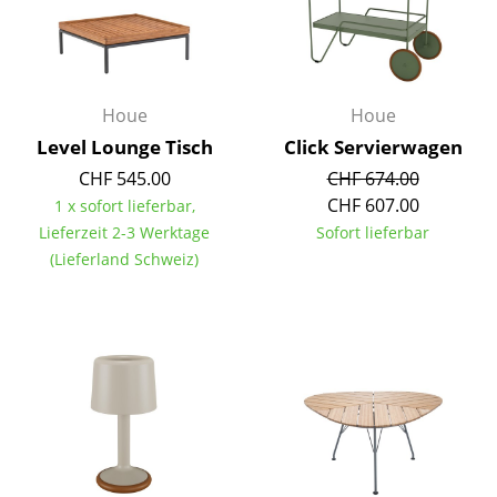
Räume
Zuhause
Houe
Houe
Wohnzimmer
Level Lounge Tisch
Click Servierwagen
Esszimmer
CHF 545.00
CHF 674.00
CHF 607.00
1 x sofort lieferbar,
Schlafzimmer
Lieferzeit 2-3 Werktage
Sofort lieferbar
Kinderzimmer
(Lieferland Schweiz)
Arbeitszimmer
Diele
Badezimmer
Stauraum
Balkon & Garten