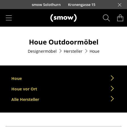
Direkt zum Inhalt
smow Solothurn
Kronengasse 15
Produkte
Houe Outdoormöbel
Sitzmöbel
Designermöbel
Hersteller
Houe
Esszimmerstühle
Sofas
Sessel
Houe
Loungesessel
Houe vor Ort
Alle Hersteller
Stühle
Freischwinger
Barhocker