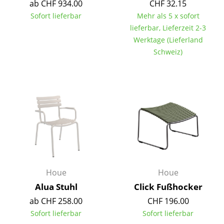
Artemide
ab CHF 934.00
CHF 32.15
Sofort lieferbar
Mehr als 5 x sofort
Cassina
lieferbar, Lieferzeit 2-3
Fritz Hansen
Werktage (Lieferland
Schweiz)
HAY
Knoll International
Louis Poulsen
Muuto
Nils Holger Moormann
Richard Lampert
Houe
Houe
Thonet
Alua Stuhl
Click Fußhocker
USM Haller
ab CHF 258.00
CHF 196.00
Sofort lieferbar
Sofort lieferbar
Vitra