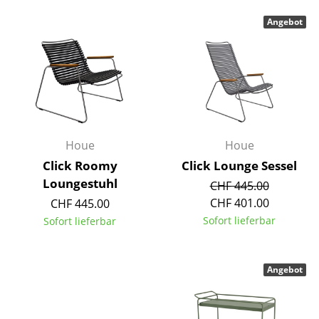
Spiegel
Angebot
Figuren & Miniaturen
Vasen
Tabletts
Büroutensilien
Houe
Houe
Aufbewahrungsboxen
Click Roomy
Click Lounge Sessel
Loungestuhl
CHF 445.00
Decken
CHF 401.00
CHF 445.00
Kissen
Sofort lieferbar
Sofort lieferbar
Teppiche
Angebot
Vorhänge
... alle Accessoires