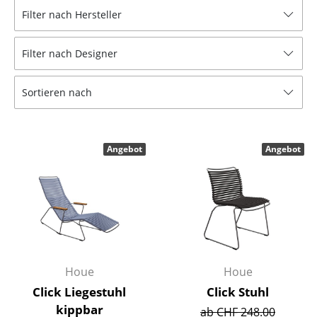
Filter nach Hersteller
Hocker
Bänke & Liegen
Filter nach Designer
Sitzsäcke
Sortieren nach
Gartenstühle
Kinderstühle
Angebot
Angebot
Schaukelstühle
Bürodrehstühle
Konferenzstühle
Bürosessel
Houe
Houe
Einzelteile
Click Liegestuhl
Click Stuhl
... alle Sitzmöbel
kippbar
ab CHF 248.00