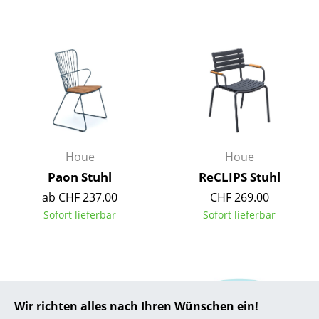
... alle Hersteller A-Z
Designer
Alvar Aalto
Arne Jacobsen
Charles & Ray Eames
Houe
Houe
Eero Saarinen
Paon Stuhl
ReCLIPS Stuhl
ab CHF 237.00
CHF 269.00
Egon Eiermann
Sofort lieferbar
Sofort lieferbar
Eileen Gray
Jean Prouvé
Le Corbusier
Wir richten alles nach Ihren Wünschen ein!
Ludwig Mies van der Rohe