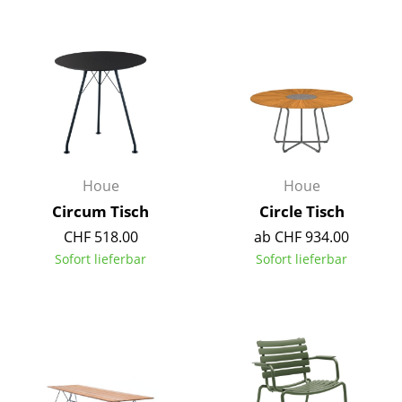
Einzelteile
... alle Tische
Aufbewahren
Regale & Schränke
Bücherregale
Houe
Houe
Wandregale
Circum Tisch
Circle Tisch
CHF 518.00
ab CHF 934.00
Sideboards & Kommoden
Sofort lieferbar
Sofort lieferbar
TV Möbel
Beistell- & Rollcontainer
Barmöbel
Garderoben