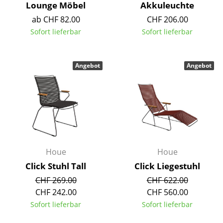
Lounge Möbel
Akkuleuchte
Akkuleuchten
ab CHF 82.00
CHF 206.00
... alle Leuchten
Sofort lieferbar
Sofort lieferbar
Betten
Angebot
Angebot
Doppelbetten
Einzelbetten
Stapelbetten
Kinderbetten
Houe
Houe
Nachttische & Bettzubehör
Click Stuhl Tall
Click Liegestuhl
... alle Betten
CHF 269.00
CHF 622.00
CHF 242.00
CHF 560.00
Accessoires
Sofort lieferbar
Sofort lieferbar
Uhren