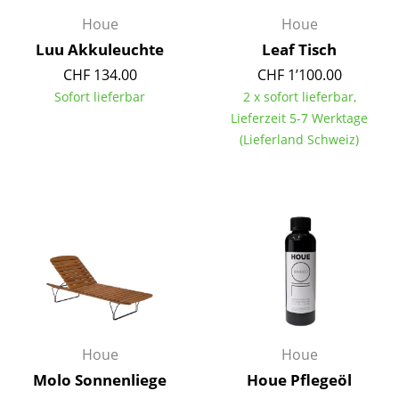
Houe
Houe
Büro
Luu Akkuleuchte
Leaf Tisch
Arbeitsplatz
CHF 134.00
CHF 1’100.00
Sofort lieferbar
2 x sofort lieferbar,
Management Büro
Lieferzeit 5-7 Werktage
Konferenzraum
(Lieferland Schweiz)
Empfang
Cafeteria
Branchenlösungen
Sicheres Arbeiten
Hersteller & Designer
Houe
Houe
Hersteller
Molo Sonnenliege
Houe Pflegeöl