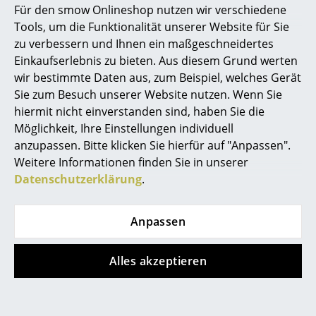
Für den smow Onlineshop nutzen wir verschiedene
Marcel Breuer
Tools, um die Funktionalität unserer Website für Sie
zu verbessern und Ihnen ein maßgeschneidertes
Philippe Starck
Einkaufserlebnis zu bieten. Aus diesem Grund werten
Houe
Houe
wir bestimmte Daten aus, zum Beispiel, welches Gerät
Verner Panton
ReCLIPS
Pico Tisch
Sie zum Besuch unserer Website nutzen. Wenn Sie
Schaukelstuhl
ab CHF 466.00
... alle Designer A-Z
hiermit nicht einverstanden sind, haben Sie die
ab CHF 685.00
Sofort lieferbar
Möglichkeit, Ihre Einstellungen individuell
Sofort lieferbar
anzupassen. Bitte klicken Sie hierfür auf "Anpassen".
Themen
Weitere Informationen finden Sie in unserer
Neu bei smow
Datenschutzerklärung
.
Angebot
Inspiration
Anpassen
Special Editions
Designklassiker
Alles akzeptieren
Frauen im Design
Houe
Houe