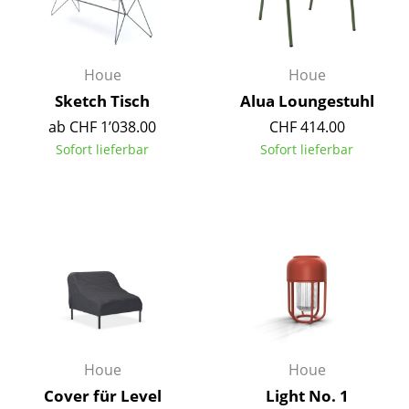
Kleinaufbewahrung
Einzelteile
Houe
Houe
... alle Aufbewahrungsmöbel
Sketch Tisch
Alua Loungestuhl
ab CHF 1’038.00
CHF 414.00
Licht
Sofort lieferbar
Sofort lieferbar
Hängeleuchten & Deckenleuchten
Tischleuchten
Schreibtischleuchten
Stehleuchten & Leseleuchten
Bodenleuchten
Wandleuchten
Houe
Houe
Outdoor-Leuchten
Cover für Level
Light No. 1