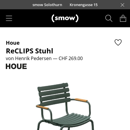
Direkt zum Inhalt
smow Solothurn
Kronengasse 15
Produkte
Houe
Sitzmöbel
ReCLIPS Stuhl
Esszimmerstühle
von Henrik Pedersen
— CHF 269.00
Sofas
Sessel
Loungesessel
Stühle
Freischwinger
Barhocker