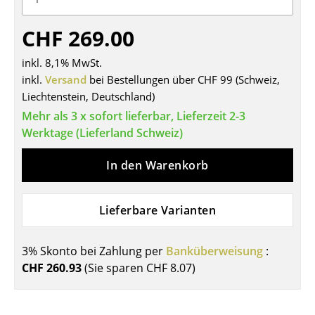
Tische
CHF 269.00
Esstische
inkl. 8,1% MwSt.
Beistelltische
inkl.
Versand
bei Bestellungen über CHF 99 (Schweiz,
Liechtenstein, Deutschland)
Couchtische
Mehr als 3 x sofort lieferbar, Lieferzeit 2-3
Schreibtische
Werktage (Lieferland Schweiz)
Sekretäre & PC-Tische
In den Warenkorb
Konferenztische
Lieferbare Varianten
Stehtische & Stehpulte
Kindertische
3% Skonto bei Zahlung per
Banküberweisung
:
CHF 260.93
(Sie sparen
CHF 8.07
)
Gartentische
Servierwagen