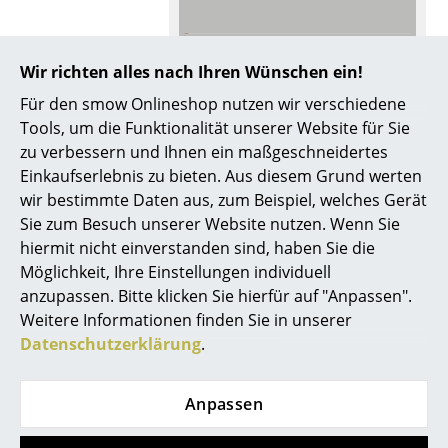
Spiegel
Figuren & Miniaturen
Noch mehr Inspiration?
Wir richten alles nach Ihren Wünschen ein!
Hier ist ein interessantes YouTube-Video
Für den smow Onlineshop nutzen wir verschiedene
Vasen
verlinkt, allerdings haben Sie sich gegen
Tools, um die Funktionalität unserer Website für Sie
die Verwendung von YouTube auf unseren
Tabletts
Seiten entschieden. Wenn Sie das Video
zu verbessern und Ihnen ein maßgeschneidertes
jetzt sehen möchten, klicken Sie bitte
hier
Einkaufserlebnis zu bieten. Aus diesem Grund werten
um Ihre Einstellungen zu ändern.
Büroutensilien
wir bestimmte Daten aus, zum Beispiel, welches Gerät
Sie zum Besuch unserer Website nutzen. Wenn Sie
Aufbewahrungsboxen
hiermit nicht einverstanden sind, haben Sie die
Decken
Möglichkeit, Ihre Einstellungen individuell
anzupassen. Bitte klicken Sie hierfür auf "Anpassen".
Kissen
Beliebte Varianten
Weitere Informationen finden Sie in unserer
Datenschutzerklärung
.
Teppiche
Vorhänge
Anpassen
... alle Accessoires