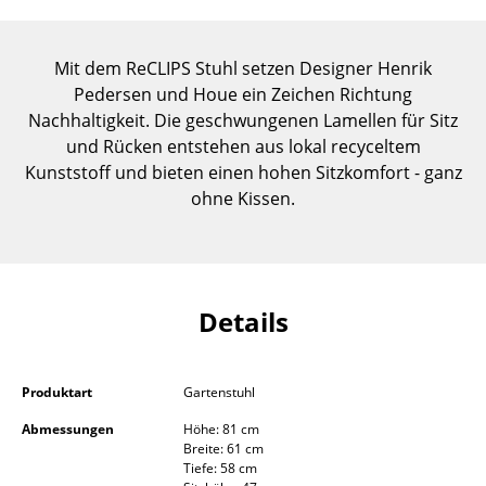
Einzelteile
... alle Tische
Mit dem ReCLIPS Stuhl setzen Designer Henrik
Pedersen und Houe ein Zeichen Richtung
Aufbewahren
Nachhaltigkeit. Die geschwungenen Lamellen für Sitz
und Rücken entstehen aus lokal recyceltem
Regale & Schränke
Kunststoff und bieten einen hohen Sitzkomfort - ganz
ohne Kissen.
Bücherregale
Wandregale
Sideboards & Kommoden
Details
TV Möbel
Beistell- & Rollcontainer
Produktart
Gartenstuhl
Barmöbel
Abmessungen
Höhe: 81 cm
Breite: 61 cm
Garderoben
Tiefe: 58 cm