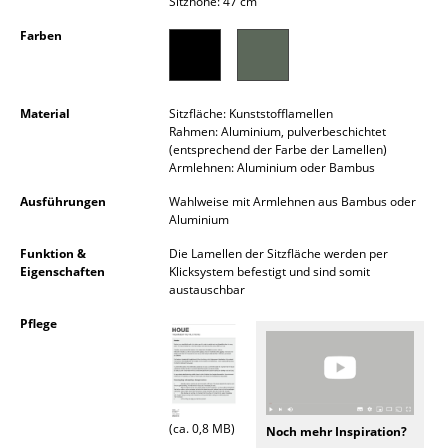
Sitzhöhe: 47 cm
Kleinaufbewahrung
Farben
Einzelteile
... alle Aufbewahrungsmöbel
Material
Sitzfläche: Kunststofflamellen
Rahmen: Aluminium, pulverbeschichtet
Licht
(entsprechend der Farbe der Lamellen)
Armlehnen: Aluminium oder Bambus
Hängeleuchten & Deckenleuchten
Ausführungen
Wahlweise mit Armlehnen aus Bambus oder
Aluminium
Tischleuchten
Funktion &
Die Lamellen der Sitzfläche werden per
Schreibtischleuchten
Eigenschaften
Klicksystem befestigt und sind somit
austauschbar
Stehleuchten & Leseleuchten
Pflege
Bodenleuchten
Wandleuchten
Outdoor-Leuchten
(ca. 0,8 MB)
Noch mehr Inspiration?