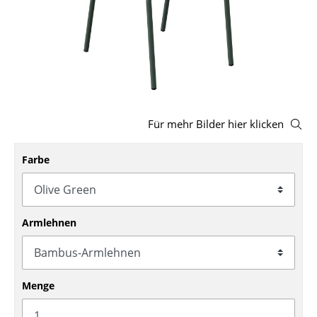
Hocker
Bänke & Liegen
Sitzsäcke
Gartenstühle
Für mehr Bilder hier klicken
Kinderstühle
Farbe
Schaukelstühle
Bürodrehstühle
Konferenzstühle
Armlehnen
Bürosessel
Einzelteile
Menge
... alle Sitzmöbel