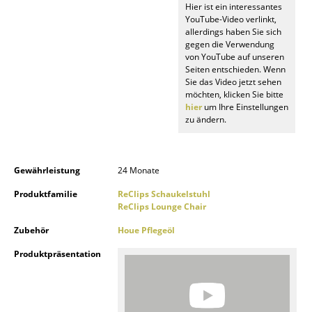
Hier ist ein interessantes
Akkuleuchten
YouTube-Video verlinkt,
allerdings haben Sie sich
... alle Leuchten
gegen die Verwendung
von YouTube auf unseren
Seiten entschieden. Wenn
Betten
Sie das Video jetzt sehen
möchten, klicken Sie bitte
Doppelbetten
hier
um Ihre Einstellungen
zu ändern.
Einzelbetten
Stapelbetten
Gewährleistung
24 Monate
Kinderbetten
Produktfamilie
ReClips Schaukelstuhl
ReClips Lounge Chair
Nachttische & Bettzubehör
Zubehör
Houe Pflegeöl
... alle Betten
Produktpräsentation
Accessoires
Uhren