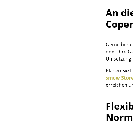
An di
Copen
Service
Gerne berat
Kontakt
oder Ihre Ge
Bezahlung
Umsetzung 
Versand
Planen Sie 
FAQ
smow Stor
Rückgabe & Umtau
erreichen u
Unsere Vorteile auf
AGB
Flexi
Datenschutz
Norm
Einen Suchbegriff