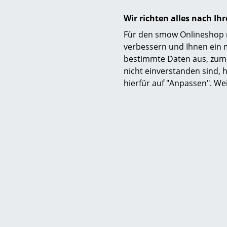
Ganz in ska
Wir richten alles nach I
Wesentliche
Copenhagen 
Für den smow Onlineshop nu
diese Flexib
verbessern und Ihnen ein 
internation
bestimmte Daten aus, zum 
nicht einverstanden sind, h
hierfür auf "Anpassen". We