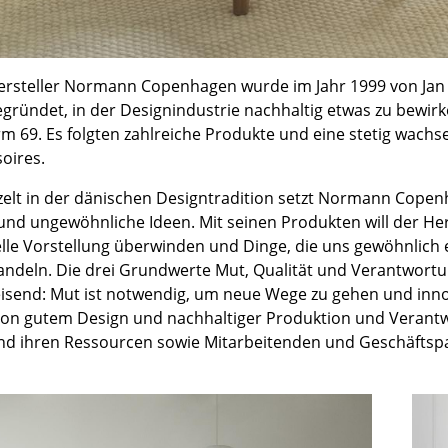
Kinderzimmer
Arbeitszimmer
Diele
rsteller Normann Copenhagen wurde im Jahr 1999 von Jan
Badezimmer
gründet, in der Designindustrie nachhaltig etwas zu bewirk
Stauraum
m 69. Es folgten zahlreiche Produkte und eine stetig wach
Balkon & Garten
oires.
Hersteller
Designer
zelt in der dänischen Designtradition setzt Normann Cope
 und ungewöhnliche Ideen. Mit seinen Produkten will der Herst
Artemide
Alvar Aalto
lle Vorstellung überwinden und Dinge, die uns gewöhnlich
Cassina
Arne Jacobsen
ndeln. Die drei Grundwerte Mut, Qualität und Verantwortu
Fritz Hansen
Charles & Ray Eames
isend: Mut ist notwendig, um neue Wege zu gehen und innova
on gutem Design und nachhaltiger Produktion und Verantw
HAY
Eero Saarinen
nd ihren Ressourcen sowie Mitarbeitenden und Geschäftsp
Knoll International
Egon Eiermann
Louis Poulsen
Eileen Gray
Muuto
Jean Prouvé
Nils Holger Moormann
Le Corbusier