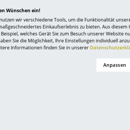
ndinavischer Designtradition zeichnen sich die Normann C
hren Wünschen ein!
, gedeckte Farben und gekonntes Understatement aus. Die
erstreckt sich über Designermöbel, Gartenmöbel und Leuch
tzen wir verschiedene Tools, um die Funktionalität unsere
ilität und dabei eine charaktervolle Gestaltung zu gewährl
maßgeschneidertes Einkaufserlebnis zu bieten. Aus diesem
aler Designerinnen und Designer wie Komplot Design, Brit
Beispiel, welches Gerät Sie zum Besuch unserer Website nu
aben Sie die Möglichkeit, Ihre Einstellungen individuell anzu
itere Informationen finden Sie in unserer
Datenschutzerkl
Anpassen