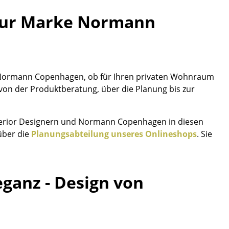
 zur Marke Normann
Unternehmen
 Normann Copenhagen, ob für Ihren privaten Wohnraum
Über uns
- von der Produktberatung, über die Planung bis zur
smow vor Ort
Jobs bei smow
Interior Designern und Normann Copenhagen in diesen
Arbeiten bei smow
 über die
Planungsabteilung unseres Onlineshops
. Sie
Newsletter
Presse
Impressum
leganz - Design von