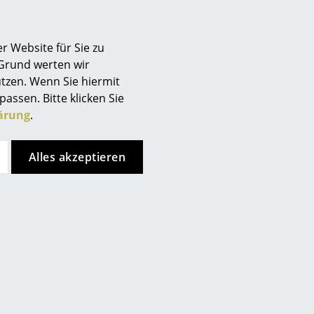
openhagen Produkte durch Reduktion auf das
 facettenreiche Produktpalette von Normann
ten bis hin zu Wohnaccessoires und -textilien. Um
r Website für Sie zu
eisten, arbeitet Normann Copenhagen mit einer Vielzahl
 Grund werten wir
t Bonnesen oder Herbert Krenchel zusammen.
tzen. Wenn Sie hiermit
passen. Bitte klicken Sie
ärung
.
Alles akzeptieren