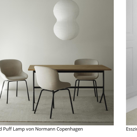
Richard Lampert
Ludwig Mies van der Rohe
Thonet
Marcel Breuer
USM Haller
Philippe Starck
Vitra
Verner Panton
... alle Hersteller A-Z
... alle Designer A-Z
Neu bei smow
Inspiration
Special Editions
Designklassiker
Frauen im Design
Bauhaus Design
Midcentury Design
Skandinavisches De
Italienisches Design
Nachhaltiges Desig
nd Puff Lamp von Normann Copenhagen
Essz
Natürliche Material