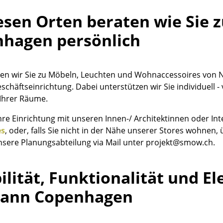
Farbwelten
esen Orten beraten wie Sie
Das Original
hagen persönlich
Geschenkideen
en wir Sie zu Möbeln, Leuchten und Wohnaccessoires von
schäftseinrichtung. Dabei unterstützen wir Sie individuell 
Ihrer Räume.
Ihre Einrichtung mit unseren Innen-/ Architektinnen oder 
es
, oder, falls Sie nicht in der Nähe unserer Stores wohnen,
sch
nsere Planungsabteilung via Mail unter projekt@smow.ch.
 einen Blick
bilität, Funktionalität und E
ann Copenhagen
 eingeben