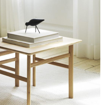
Decken
Kissen
Teppiche
Vorhänge
... alle Accessoires
Büro
Arbeitsplatz
Management Büro
Konferenzraum