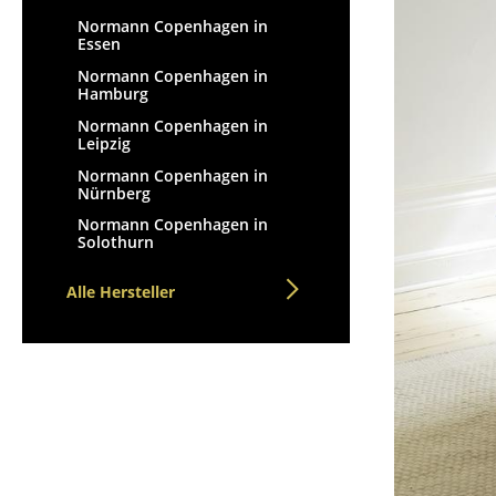
Stehpulte
Hocker
Normann Copenhagen in
Kindertische
Essen
Bänke & Liegen
Gartentische
Normann Copenhagen in
Sitzsäcke
Hamburg
Servierwagen
Gartenstühle
Normann Copenhagen in
Einzelteile
Kinderstühle
Leipzig
... alle Tische
Schaukelstühle
Normann Copenhagen in
Nürnberg
Bürodrehstühle
Normann Copenhagen in
Konferenzstühle
Solothurn
Bürosessel
Einzelteile
Alle Hersteller
... alle Sitzmöbel