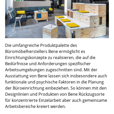
Spiegel
Figuren & Miniaturen
Vasen
Tabletts
Die umfangreiche Produktpalette des
Büroutensilien
Büromöbelherstellers Bene ermöglicht es
Einrichtungskonzepte zu realisieren, die auf die
Aufbewahrungsboxen
Bedürfnisse und Anforderungen spezifischer
Decken
Arbeitsumgebungen zugeschnitten sind. Mit der
Ausstattung von Bene lassen sich insbesondere auch
Kissen
funktionale und psychische Faktoren in die Planung
der Büroeinrichtung einbeziehen. So können mit den
Teppiche
Designlinien und Produkten von Bene Rückzugsorte
Vorhänge
für konzentrierte Einzelarbeit aber auch gemeinsame
Arbeitsbereiche kreiert werden.
... alle Accessoires