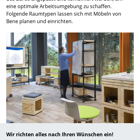
eine optimale Arbeitsumgebung zu schaffen.
... alle Hersteller A-Z
Folgende Raumtypen lassen sich mit Möbeln von
Bene planen und einrichten.
Designer
Alvar Aalto
Arne Jacobsen
Charles & Ray Eames
Eero Saarinen
Egon Eiermann
Eileen Gray
Jean Prouvé
Le Corbusier
Wir richten alles nach Ihren Wünschen ein!
Ludwig Mies van der Rohe