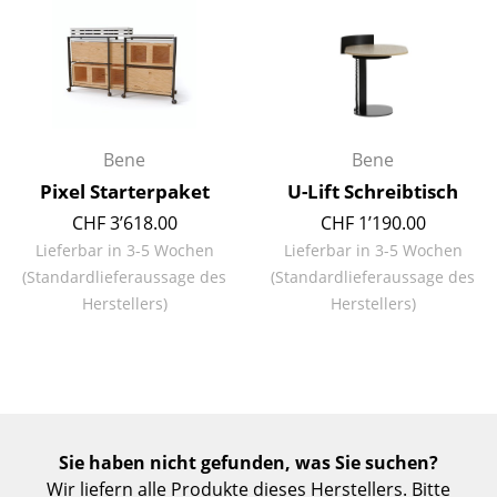
Kleinaufbewahrung
Einzelteile
... alle Aufbewahrungsmöbel
Bene
Bene
Licht
Pixel Starterpaket
U-Lift Schreibtisch
Hängeleuchten & Deckenleuchten
CHF 3’618.00
CHF 1’190.00
Lieferbar in 3-5 Wochen
Lieferbar in 3-5 Wochen
Tischleuchten
(Standardlieferaussage des
(Standardlieferaussage des
Schreibtischleuchten
Herstellers)
Herstellers)
Stehleuchten & Leseleuchten
Bodenleuchten
Wandleuchten
Sie haben nicht gefunden, was Sie suchen?
Outdoor-Leuchten
Wir liefern alle Produkte dieses Herstellers. Bitte