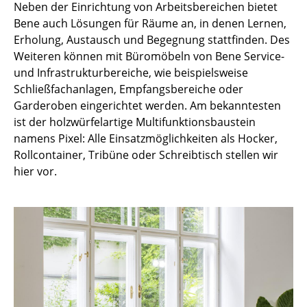
Neben der Einrichtung von Arbeitsbereichen bietet
Räume
Bene auch Lösungen für Räume an, in denen Lernen,
Erholung, Austausch und Begegnung stattfinden. Des
Zuhause
Weiteren können mit Büromöbeln von Bene Service-
und Infrastrukturbereiche, wie beispielsweise
Wohnzimmer
Schließfachanlagen, Empfangsbereiche oder
Garderoben eingerichtet werden. Am bekanntesten
Esszimmer
ist der holzwürfelartige Multifunktionsbaustein
Schlafzimmer
namens Pixel: Alle Einsatzmöglichkeiten als Hocker,
Rollcontainer, Tribüne oder Schreibtisch stellen wir
Kinderzimmer
hier vor.
Arbeitszimmer
Diele
Badezimmer
Stauraum
Balkon & Garten