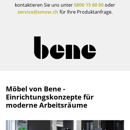
kontaktieren Sie uns unter
0800 15 60 00
oder
Akkuleuchten
service@smow.ch
für Ihre Produktanfrage.
... alle Leuchten
Betten
Doppelbetten
Einzelbetten
Stapelbetten
Kinderbetten
Möbel von Bene -
Nachttische & Bettzubehör
Einrichtungskonzepte für
... alle Betten
moderne Arbeitsräume
Accessoires
Uhren