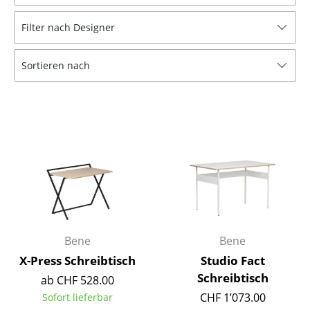
Hocker
Filter nach Designer
Bänke & Liegen
Sortieren nach
Sitzsäcke
Gartenstühle
Kinderstühle
Schaukelstühle
Bürodrehstühle
Konferenzstühle
Bürosessel
Bene
Bene
X-Press Schreibtisch
Studio Fact
Einzelteile
Schreibtisch
ab CHF 528.00
... alle Sitzmöbel
CHF 1’073.00
Sofort lieferbar