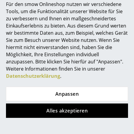
Für den smow Onlineshop nutzen wir verschiedene
Marcel Breuer
Tools, um die Funktionalität unserer Website für Sie
zu verbessern und Ihnen ein maßgeschneidertes
Philippe Starck
FLEXIBLE TEAMARBEIT:
Einkaufserlebnis zu bieten. Aus diesem Grund werten
wir bestimmte Daten aus, zum Beispiel, welches Gerät
Verner Panton
Individuelle Raumgestaltung wird z.B. in Start-ups, Co-
Sie zum Besuch unserer Website nutzen. Wenn Sie
Working-Spaces, Bildungseinrichtungen oder auf
... alle Designer A-Z
hiermit nicht einverstanden sind, haben Sie die
Veranstaltungen immer wichtiger. Das
Möbel-Set
Möglichkeit, Ihre Einstellungen individuell
Pixel von Bene
bietet grenzenlose
anzupassen. Bitte klicken Sie hierfür auf "Anpassen".
Themen
Einsatzmöglichkeiten, indem es flexibel je nach
Weitere Informationen finden Sie in unserer
Anforderung auf-, um- und abgebaut werden kann.
Neu bei smow
Datenschutzerklärung
.
Inspiration
Anpassen
Special Editions
Designklassiker
Alles akzeptieren
Frauen im Design