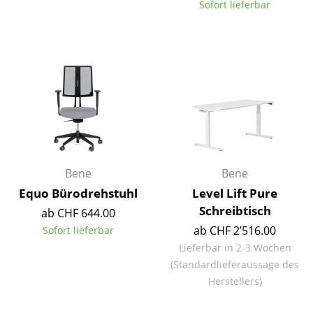
Sofort lieferbar
Tische
Esstische
Beistelltische
Couchtische
Schreibtische
Sekretäre & PC-Tische
Bene
Bene
Konferenztische
Equo Bürodrehstuhl
Level Lift Pure
Schreibtisch
ab CHF 644.00
Stehtische & Stehpulte
ab CHF 2’516.00
Sofort lieferbar
Kindertische
Lieferbar in 2-3 Wochen
(Standardlieferaussage des
Gartentische
Herstellers)
Servierwagen