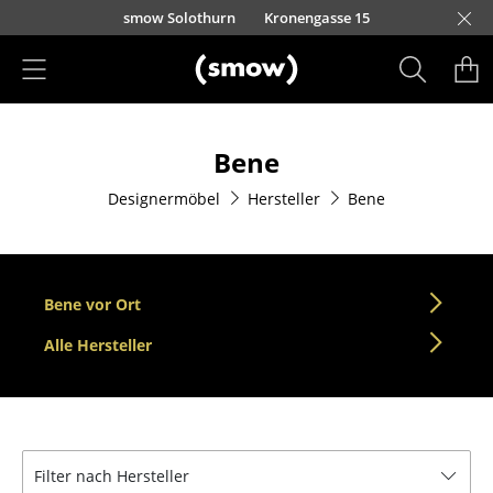
Direkt zum Inhalt
smow Solothurn
Kronengasse 15
Produkte
Bene
Sitzmöbel
Designermöbel
Hersteller
Bene
Esszimmerstühle
Sofas
Sessel
Bene vor Ort
Loungesessel
Alle Hersteller
Stühle
Freischwinger
Filter nach Hersteller
Barhocker