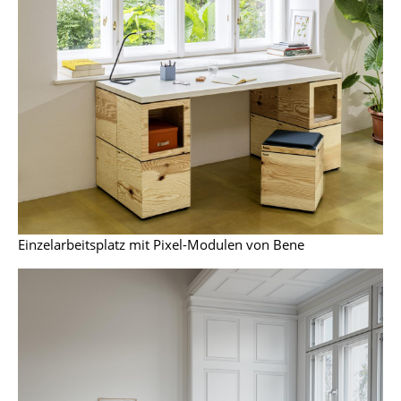
Büro
Arbeitsplatz
Management Büro
Konferenzraum
Empfang
Cafeteria
Einzelarbeitsplatz mit Pixel-Modulen von Bene
Branchenlösungen
Sicheres Arbeiten
Hersteller & Designer
Hersteller