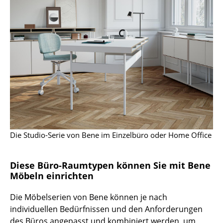
Artemide
Cassina
Fritz Hansen
HAY
Knoll International
Louis Poulsen
Muuto
Die Studio-Serie von Bene im Einzelbüro oder Home Office
Nils Holger Moormann
Richard Lampert
Diese Büro-Raumtypen können Sie mit Bene
Möbeln einrichten
Thonet
Die Möbelserien von Bene können je nach
USM Haller
individuellen Bedürfnissen und den Anforderungen
Vitra
des Büros angepasst und kombiniert werden, um