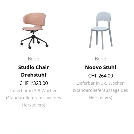
Einzelteile
... alle Tische
Aufbewahren
Regale & Schränke
Bücherregale
Bene
Bene
Studio Chair
Noovo Stuhl
Wandregale
Drehstuhl
CHF 264.00
Sideboards & Kommoden
CHF 1’323.00
Lieferbar in 3-5 Wochen
(Standardlieferaussage des
Lieferbar in 3-5 Wochen
TV Möbel
Herstellers)
(Standardlieferaussage des
Beistell- & Rollcontainer
Herstellers)
Barmöbel
Garderoben