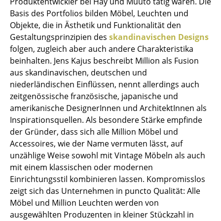
Produktentwickler bei Hay und Muuto tätig waren. Die
Tische
Basis des Portfolios bilden Möbel, Leuchten und
Objekte, die in Ästhetik und Funktionalität den
Esstische
Gestaltungsprinzipien des
skandinavischen Designs
folgen, zugleich aber auch andere Charakteristika
Beistelltische
beinhalten. Jens Kajus beschreibt Million als Fusion
Couchtische
aus skandinavischen, deutschen und
niederländischen Einflüssen, nennt allerdings auch
Schreibtische
zeitgenössische französische, japanische und
amerikanische DesignerInnen und ArchitektInnen als
Sekretäre & PC-Tische
Inspirationsquellen. Als besondere Stärke empfinde
Konferenztische
der Gründer, dass sich alle Million Möbel und
Accessoires, wie der Name vermuten lässt, auf
Stehtische & Stehpulte
unzählige Weise sowohl mit Vintage Möbeln als auch
mit einem klassischen oder modernen
Kindertische
Einrichtungsstil kombinieren lassen. Kompromisslos
Gartentische
zeigt sich das Unternehmen in puncto Qualität: Alle
Möbel und Million Leuchten werden von
Servierwagen
ausgewählten Produzenten in kleiner Stückzahl in