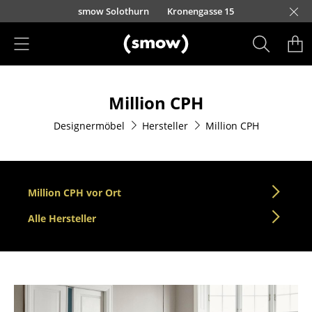
Direkt zum Inhalt
smow Solothurn
Kronengasse 15
Produkte
Million CPH
Sitzmöbel
Designermöbel
Hersteller
Million CPH
Esszimmerstühle
Sofas
Sessel
Million CPH vor Ort
Loungesessel
Alle Hersteller
Stühle
Freischwinger
Barhocker