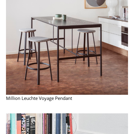
Akkuleuchten
... alle Leuchten
Betten
Doppelbetten
Einzelbetten
Stapelbetten
Kinderbetten
Nachttische & Bettzubehör
Million Leuchte Voyage Pendant
... alle Betten
Accessoires
Uhren