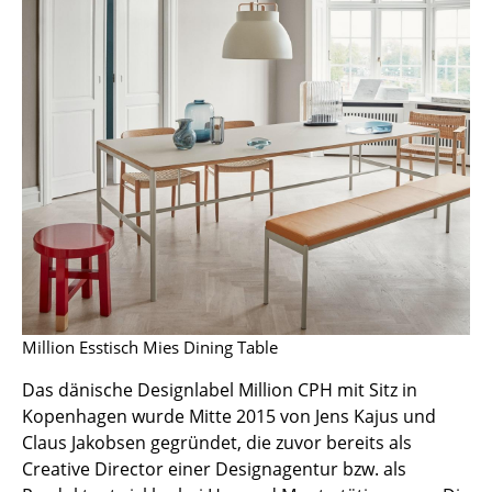
Hocker
Bänke & Liegen
Sitzsäcke
Gartenstühle
Kinderstühle
Schaukelstühle
Bürodrehstühle
Konferenzstühle
Million Esstisch Mies Dining Table
Bürosessel
Das dänische Designlabel Million CPH mit Sitz in
Kopenhagen wurde Mitte 2015 von Jens Kajus und
Einzelteile
Claus Jakobsen gegründet, die zuvor bereits als
... alle Sitzmöbel
Creative Director einer Designagentur bzw. als