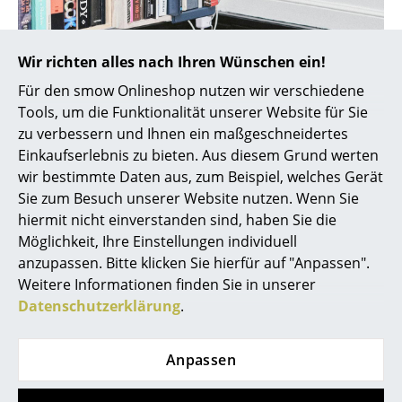
Spiegel
Figuren & Miniaturen
Wir richten alles nach Ihren Wünschen ein!
Für den smow Onlineshop nutzen wir verschiedene
Vasen
Tools, um die Funktionalität unserer Website für Sie
Tabletts
zu verbessern und Ihnen ein maßgeschneidertes
Einkaufserlebnis zu bieten. Aus diesem Grund werten
Büroutensilien
wir bestimmte Daten aus, zum Beispiel, welches Gerät
Sie zum Besuch unserer Website nutzen. Wenn Sie
Aufbewahrungsboxen
hiermit nicht einverstanden sind, haben Sie die
Decken
Möglichkeit, Ihre Einstellungen individuell
anzupassen. Bitte klicken Sie hierfür auf "Anpassen".
Kissen
Weitere Informationen finden Sie in unserer
Datenschutzerklärung
.
Teppiche
Vorhänge
Anpassen
... alle Accessoires