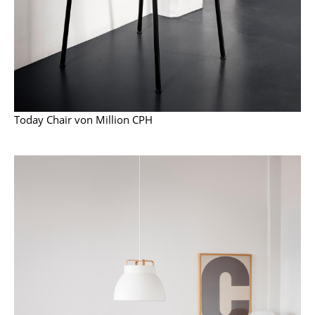
Kleinaufbewahrung
Einzelteile
... alle Aufbewahrungsmöbel
Licht
Today Chair von Million CPH
Hängeleuchten & Deckenleuchten
Tischleuchten
Schreibtischleuchten
Stehleuchten & Leseleuchten
Bodenleuchten
Wandleuchten
Outdoor-Leuchten