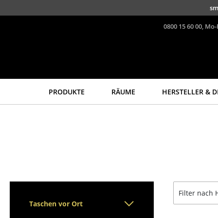
Direkt zum Inhalt
sm
0800 15 60 00, Mo-
PRODUKTE
RÄUME
HERSTELLER & D
Sitzmöbel
Tische
Esszimmerstühle
Esstische
Sofas
Beistelltische
Sessel
Couchtische
Loungesessel
Schreibtische
Stühle
Sekretäre & PC-Tische
Filter nach 
Freischwinger
Konferenztische
Taschen vor Ort
Barhocker
Stehtische &