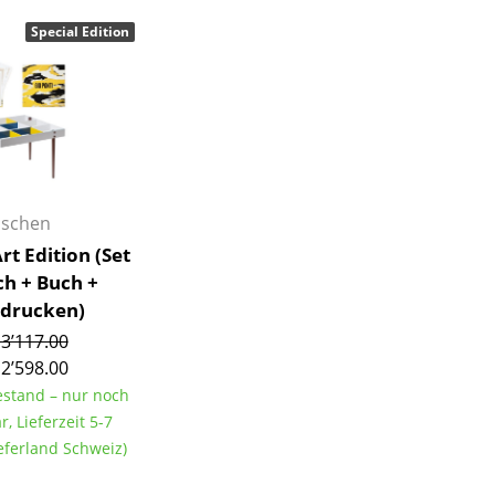
Barmöbel
Outdoor-Leuchten
Special Edition
Garderoben
Akkuleuchten
Kleinaufbewahrung
... alle Leuchten
Einzelteile
... alle Aufbewahrungsmöbel
USM Haller Konfigurator
aschen
rt Edition (Set
ch + Buch +
drucken)
3’117.00
2’598.00
Zuhause
Bestand – nur noch
Wohnzimmer
r, Lieferzeit 5-7
Esszimmer
eferland Schweiz)
Schlafzimmer