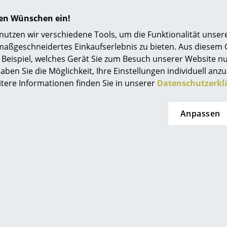
hren Wünschen ein!
tzen wir verschiedene Tools, um die Funktionalität unsere
maßgeschneidertes Einkaufserlebnis zu bieten. Aus diesem
Beispiel, welches Gerät Sie zum Besuch unserer Website nu
 Art Edition Set
aben Sie die Möglichkeit, Ihre Einstellungen individuell anzu
itere Informationen finden Sie in unserer
Datenschutzerkl
 Taschen eine umfangreiche Publikation zu Gio Ponti, einem 
des 20. Jahrhunderts, auf den Markt. Mit der
Gio Ponti Art E
Anpassen
die neben dem Bildband einen “Planchart Coffee Table” sowi
en umfasst.