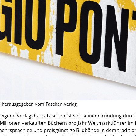
Richard Lampert
Ludwig Mies van der Rohe
Thonet
Marcel Breuer
USM Haller
Philippe Starck
Vitra
Verner Panton
... alle Hersteller A-Z
... alle Designer A-Z
Neu bei smow
Inspiration
Special Editions
Designklassiker
Frauen im Design
Bauhaus Design
Midcentury Design
 - herausgegeben vom Taschen Verlag
Skandinavisches De
neigene Verlagshaus Taschen ist seit seiner Gründung durch
Italienisches Design
 Millionen verkauften Büchern pro Jahr Weltmarktführer im B
Nachhaltiges Desig
 mehrsprachige und preisgünstige Bildbände in dem traditio
Natürliche Material