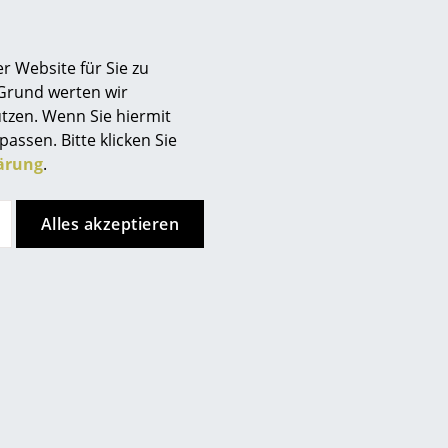
r Website für Sie zu
 Grund werten wir
tzen. Wenn Sie hiermit
passen. Bitte klicken Sie
ärung
.
der wichtigsten Architekten, Designer und Art
dition
ist eine limitierte Auflage von 1000 Exemplaren
Alles akzeptieren
e ein Set mit vier nummerierten Prints von Pontis Ocean-