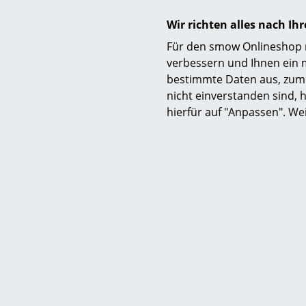
Wir richten alles nach I
Für den smow Onlineshop nu
verbessern und Ihnen ein 
bestimmte Daten aus, zum 
Das Gio Ponti
nicht einverstanden sind, h
hierfür auf "Anpassen". We
2021 bringt
Direktoren 
erhältlich, 
Liner-Studi