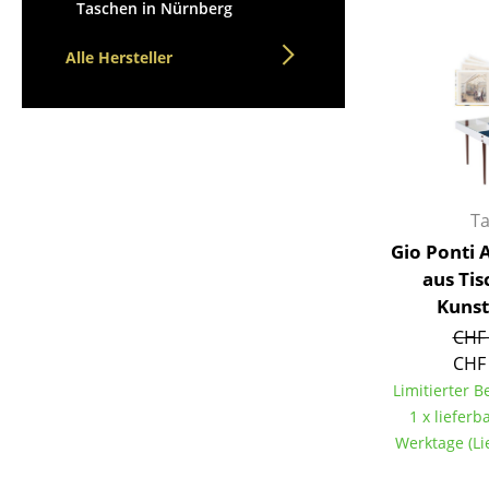
Stehpulte
Taschen in Nürnberg
Hocker
Kindertische
Bänke & Liegen
Alle Hersteller
Gartentische
Sitzsäcke
Servierwagen
Gartenstühle
Einzelteile
Kinderstühle
... alle Tische
Schaukelstühle
Bürodrehstühle
T
Konferenzstühle
Gio Ponti A
Bürosessel
aus Tis
Einzelteile
Kunst
... alle Sitzmöbel
CHF 
CHF 
Limitierter 
1 x lieferba
Werktage (Li