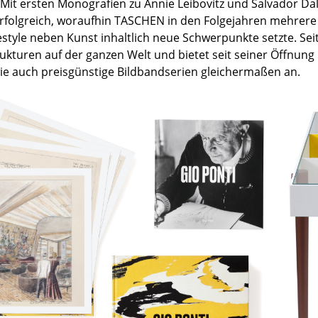
 Mit ersten Monografien zu Annie Leibovitz und Salvador Dal
Farbwelten
erfolgreich, woraufhin TASCHEN in den Folgejahren mehrere 
Das Original
estyle neben Kunst inhaltlich neue Schwerpunkte setzte. Sei
rukturen auf der ganzen Welt und bietet seit seiner Öffnun
Geschenkideen
ie auch preisgünstige Bildbandserien gleichermaßen an.
sch
 einen Blick
 eingeben