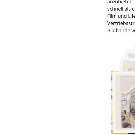
anzubieten.
schnell als 
Film und Lif
Vertriebsst
Bildbände w
Service
Kontakt
Bezahlung
Versand
FAQ
Rückgabe & Umtau
Unsere Vorteile auf
AGB
Datenschutz
Einen Suchbegriff