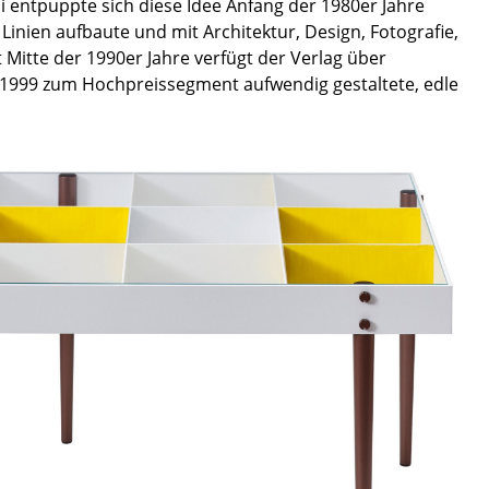
í entpuppte sich diese Idee Anfang der 1980er Jahre
Linien aufbaute und mit Architektur, Design, Fotografie,
t Mitte der 1990er Jahre verfügt der Verlag über
g 1999 zum Hochpreissegment aufwendig gestaltete, edle
Unternehmen
Über uns
smow vor Ort
Jobs bei smow
Arbeiten bei smow
Newsletter
Presse
Impressum