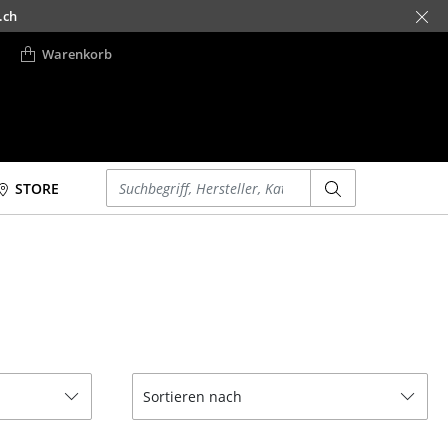
.ch
Warenkorb
Einen Suchbegriff eingeben
STORE
Betten
Accessoires
Doppelbetten
Uhren
Einzelbetten
Spiegel
Stapelbetten
Figuren & Miniaturen
Kinderbetten
Vasen
Nachttische &
Tabletts
Sortieren nach
Bettzubehör
Büroutensilien
... alle Betten
Aufbewahrungsboxen