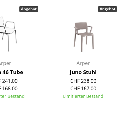
Barmöbel
Outdoor-Leuchten
Angebot
Angebot
Garderoben
Akkuleuchten
Kleinaufbewahrung
... alle Leuchten
Einzelteile
... alle Aufbewahrungsmöbel
USM Haller Konfigurator
Arper
Arper
a 46 Tube
Juno Stuhl
 241.00
CHF 238.00
 168.00
CHF 167.00
rter Bestand
Limitierter Bestand
Zuhause
Wohnzimmer
Esszimmer
Schlafzimmer