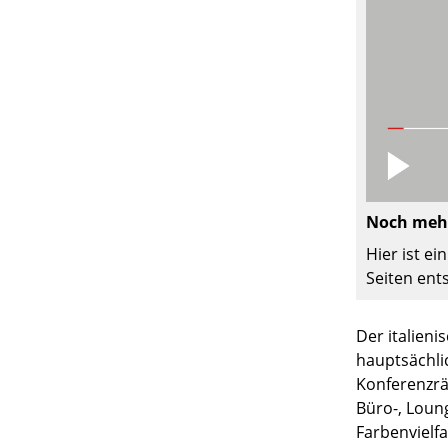
Noch mehr
Hier ist e
Seiten ent
Der italien
hauptsächli
Konferenzrä
Büro-, Loun
Farbenvielf