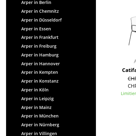
Stehpulte
Arper in Berlin
Hocker
Kindertische
Arper in Chemnitz
Bänke & Liegen
Gartentische
Arper in Düsseldorf
Sitzsäcke
Servierwagen
Arper in Essen
Gartenstühle
Einzelteile
Arper in Frankfurt
Kinderstühle
... alle Tische
Arper in Freiburg
Schaukelstühle
Bürodrehstühle
Arper in Hamburg
Konferenzstühle
Arper in Hannover
Catif
Bürosessel
Arper in Kempten
CHF
Einzelteile
Arper in Konstanz
CHF
... alle Sitzmöbel
Arper in Köln
Limitie
Arper in Leipzig
Arper in Mainz
Arper in München
Arper in Nürnberg
Arper in Villingen