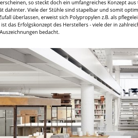
 erscheinen, so steckt doch ein umfangreiches Konzept aus t
Farbwelten
ät dahinter. Viele der Stühle sind stapelbar und somit opt
Das Original
ufall überlassen, erweist sich Polypropylen z.B. als pflegel
Geschenkideen
ist das Erfolgskonzept des Herstellers - viele der in zahl
 Auszeichnungen bedacht.
sch
 einen Blick
 eingeben