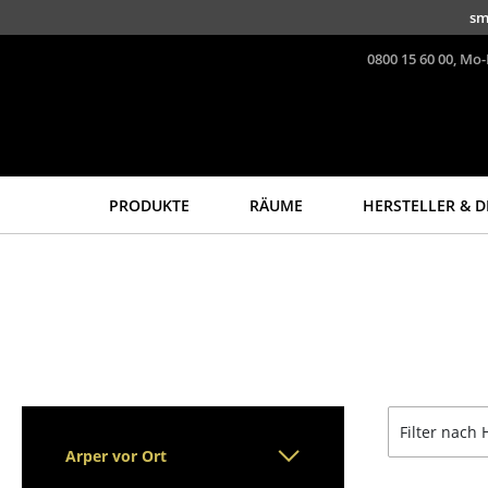
Direkt zum Inhalt
sm
0800 15 60 00, Mo-
PRODUKTE
RÄUME
HERSTELLER & D
Sitzmöbel
Tische
Esszimmerstühle
Esstische
Sofas
Beistelltische
Sessel
Couchtische
Loungesessel
Schreibtische
Stühle
Sekretäre & PC-Tische
Filter nach 
Freischwinger
Konferenztische
Arper vor Ort
Barhocker
Stehtische &