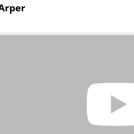
Kinderzimmer
Arper
Arbeitszimmer
Diele
Badezimmer
Stauraum
Balkon & Garten
Hersteller
Designer
Artemide
Alvar Aalto
Cassina
Arne Jacobsen
Fritz Hansen
Charles & Ray Eames
HAY
Eero Saarinen
Knoll International
Egon Eiermann
Louis Poulsen
Eileen Gray
Muuto
Jean Prouvé
Nils Holger Moormann
Le Corbusier