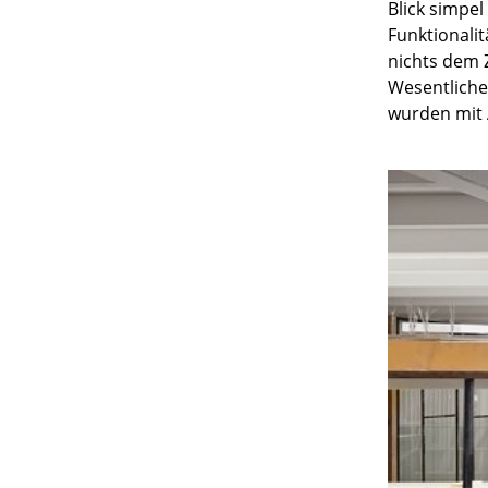
Blick simpel
Funktionalit
nichts dem Z
Wesentliche 
wurden mit
Service
Kontakt
Bezahlung
Versand
FAQ
Rückgabe & Umtau
Unsere Vorteile auf
AGB
Datenschutz
Einen Suchbegriff