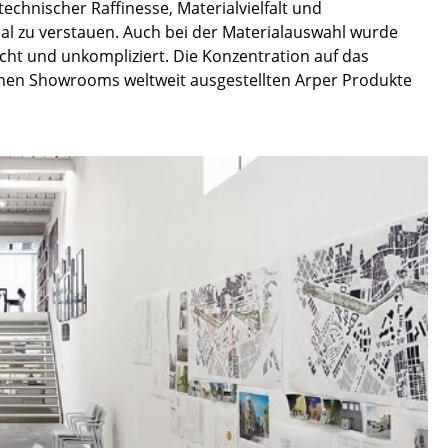
echnischer Raffinesse, Materialvielfalt und
imal zu verstauen. Auch bei der Materialauswahl wurde
eicht und unkompliziert. Die Konzentration auf das
reichen Showrooms weltweit ausgestellten Arper Produkte
Unternehmen
Über uns
smow vor Ort
Jobs bei smow
Arbeiten bei smow
Newsletter
Presse
Impressum