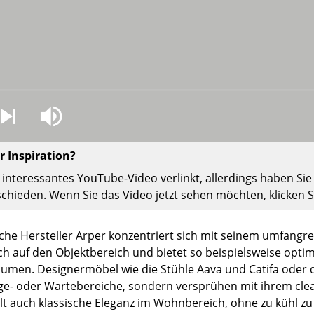
Richard Lampert
Ludwig Mies van der Rohe
Thonet
Marcel Breuer
USM Haller
Philippe Starck
Vitra
Verner Panton
... alle Hersteller A-Z
... alle Designer A-Z
Neu bei smow
Inspiration
Special Editions
 Inspiration?
Designklassiker
in interessantes YouTube-Video verlinkt, allerdings haben 
Frauen im Design
schieden. Wenn Sie das Video jetzt sehen möchten, klicken S
Bauhaus Design
Midcentury Design
ische Hersteller Arper konzentriert sich mit seinem umfangr
Skandinavisches De
ch auf den Objektbereich und bietet so beispielsweise opti
umen. Designermöbel wie die Stühle Aava und Catifa oder de
Italienisches Design
ge- oder Wartebereiche, sondern versprühen mit ihrem cle
Nachhaltiges Desig
alt auch klassische Eleganz im Wohnbereich, ohne zu kühl z
Natürliche Material