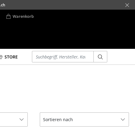
.ch
Warenkorb
Einen Suchbegriff eingeben
STORE
Betten
Accessoires
Doppelbetten
Uhren
Einzelbetten
Spiegel
Stapelbetten
Figuren & Miniaturen
Kinderbetten
Vasen
Nachttische &
Tabletts
Sortieren nach
Bettzubehör
Büroutensilien
... alle Betten
Aufbewahrungsboxen