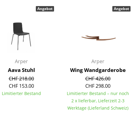
Decken
Angebot
Angebot
Kissen
Teppiche
Vorhänge
... alle Accessoires
Arper
Arper
Aava Stuhl
Wing Wandgarderobe
CHF 218.00
CHF 426.00
CHF 153.00
CHF 298.00
Limitierter Bestand
Limitierter Bestand – nur noch
2 x lieferbar, Lieferzeit 2-3
Büro
Werktage (Lieferland Schweiz)
Arbeitsplatz
Management Büro
Konferenzraum