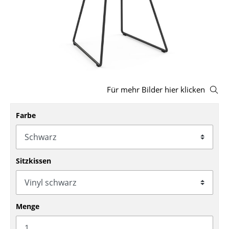
Hocker
Bänke & Liegen
Sitzsäcke
Gartenstühle
Für mehr Bilder hier klicken
Kinderstühle
Farbe
Schaukelstühle
Bürodrehstühle
Konferenzstühle
Sitzkissen
Bürosessel
Einzelteile
Menge
... alle Sitzmöbel