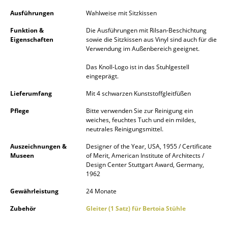
Akkuleuchten
Ausführungen
Wahlweise mit Sitzkissen
... alle Leuchten
Funktion &
Die Ausführungen mit Rilsan-Beschichtung
Eigenschaften
sowie die Sitzkissen aus Vinyl sind auch für die
Verwendung im Außenbereich geeignet.
Betten
Das Knoll-Logo ist in das Stuhlgestell
Doppelbetten
eingeprägt.
Lieferumfang
Mit 4 schwarzen Kunststoffgleitfüßen
Einzelbetten
Pflege
Bitte verwenden Sie zur Reinigung ein
Stapelbetten
weiches, feuchtes Tuch und ein mildes,
neutrales Reinigungsmittel.
Kinderbetten
Auszeichnungen &
Designer of the Year, USA, 1955 / Certificate
Nachttische & Bettzubehör
Museen
of Merit, American Institute of Architects /
Design Center Stuttgart Award, Germany,
1962
... alle Betten
Gewährleistung
24 Monate
Accessoires
Zubehör
Gleiter (1 Satz) für Bertoia Stühle
Uhren