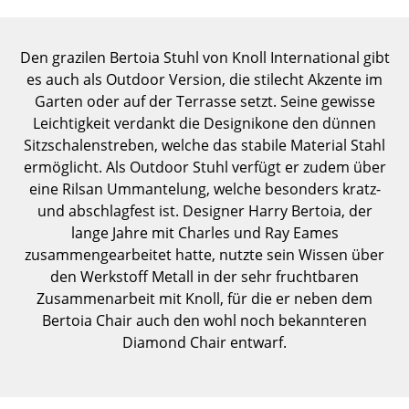
Einzelteile
... alle Tische
Den grazilen Bertoia Stuhl von Knoll International gibt
es auch als Outdoor Version, die stilecht Akzente im
Aufbewahren
Garten oder auf der Terrasse setzt. Seine gewisse
Leichtigkeit verdankt die Designikone den dünnen
Regale & Schränke
Sitzschalenstreben, welche das stabile Material Stahl
ermöglicht. Als Outdoor Stuhl verfügt er zudem über
Bücherregale
eine Rilsan Ummantelung, welche besonders kratz-
Wandregale
und abschlagfest ist. Designer Harry Bertoia, der
lange Jahre mit Charles und Ray Eames
Sideboards & Kommoden
zusammengearbeitet hatte, nutzte sein Wissen über
den Werkstoff Metall in der sehr fruchtbaren
TV Möbel
Zusammenarbeit mit Knoll, für die er neben dem
Beistell- & Rollcontainer
Bertoia Chair auch den wohl noch bekannteren
Diamond Chair entwarf.
Barmöbel
Garderoben