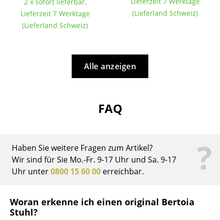
Lieferzeit 7 Werktage
2 x sofort lieferbar,
(Lieferland Schweiz)
Lieferzeit 7 Werktage
Räume
(Lieferland Schweiz)
Zuhause
Wohnzimmer
Alle anzeigen
Esszimmer
Schlafzimmer
FAQ
Kinderzimmer
Arbeitszimmer
?
Haben Sie weitere Fragen zum Artikel?
Diele
Wir sind für Sie Mo.-Fr. 9-17 Uhr und Sa. 9-17
Uhr unter
0800 15 60 00
erreichbar.
Badezimmer
Stauraum
Woran erkenne ich einen original Bertoia
Stuhl?
Balkon & Garten