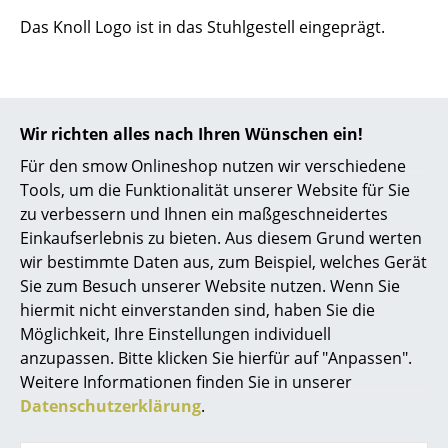
Das Knoll Logo ist in das Stuhlgestell eingeprägt.
Büro
Arbeitsplatz
Management Büro
Wir richten alles nach Ihren Wünschen ein!
Designstory
Konferenzraum
Für den smow Onlineshop nutzen wir verschiedene
Tools, um die Funktionalität unserer Website für Sie
Empfang
zu verbessern und Ihnen ein maßgeschneidertes
Cafeteria
Einkaufserlebnis zu bieten. Aus diesem Grund werten
wir bestimmte Daten aus, zum Beispiel, welches Gerät
Branchenlösungen
Sie zum Besuch unserer Website nutzen. Wenn Sie
hiermit nicht einverstanden sind, haben Sie die
Sicheres Arbeiten
Möglichkeit, Ihre Einstellungen individuell
anzupassen. Bitte klicken Sie hierfür auf "Anpassen".
Hersteller & Designer
Weitere Informationen finden Sie in unserer
Datenschutzerklärung
.
Hersteller