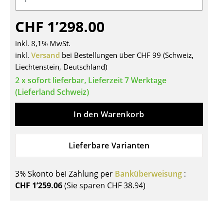
Tische
CHF 1’298.00
Esstische
inkl. 8,1% MwSt.
Beistelltische
inkl.
Versand
bei Bestellungen über CHF 99 (Schweiz,
Liechtenstein, Deutschland)
Couchtische
2 x sofort lieferbar, Lieferzeit 7 Werktage
Schreibtische
(Lieferland Schweiz)
Sekretäre & PC-Tische
In den Warenkorb
Konferenztische
Lieferbare Varianten
Stehtische & Stehpulte
Kindertische
3% Skonto bei Zahlung per
Banküberweisung
:
CHF 1’259.06
(Sie sparen
CHF 38.94
)
Gartentische
Servierwagen