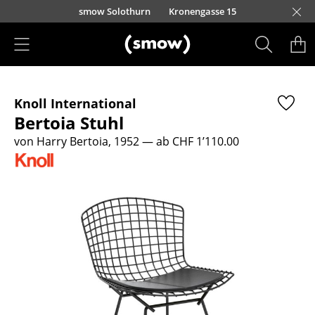
Direkt zum Inhalt
smow Solothurn
Kronengasse 15
Produkte
Knoll International
Sitzmöbel
Bertoia Stuhl
Esszimmerstühle
von Harry Bertoia, 1952
— ab CHF 1’110.00
Sofas
Sessel
Loungesessel
Stühle
Freischwinger
Barhocker