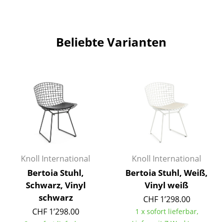
Spiegel
Figuren & Miniaturen
Beliebte Varianten
Vasen
Tabletts
Büroutensilien
Aufbewahrungsboxen
Decken
Kissen
Knoll International
Knoll International
Teppiche
Bertoia Stuhl,
Bertoia Stuhl, Weiß,
Schwarz, Vinyl
Vinyl weiß
Vorhänge
schwarz
CHF 1’298.00
CHF 1’298.00
... alle Accessoires
1 x sofort lieferbar,