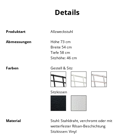
Kleinaufbewahrung
Details
Einzelteile
... alle Aufbewahrungsmöbel
Produktart
Allzweckstuhl
Abmessungen
Höhe 73 cm
Licht
Breite 54 cm
Tiefe 58 cm
Hängeleuchten & Deckenleuchten
Sitzhöhe: 46 cm
Tischleuchten
Farben
Gestell & Sitz
Schreibtischleuchten
Stehleuchten & Leseleuchten
Sitzkissen
Bodenleuchten
Wandleuchten
Material
Stuhl: Stahldraht, verchromt oder mit
wetterfester Rilsan-Beschichtung
Outdoor-Leuchten
Sitzkissen: Vinyl