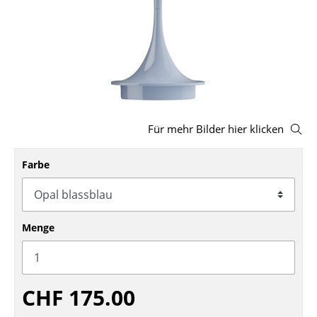
Hocker
Bänke & Liegen
Sitzsäcke
Gartenstühle
Für mehr Bilder hier klicken
Kinderstühle
Schaukelstühle
Farbe
Bürodrehstühle
Konferenzstühle
Menge
Bürosessel
Einzelteile
CHF 175.00
... alle Sitzmöbel