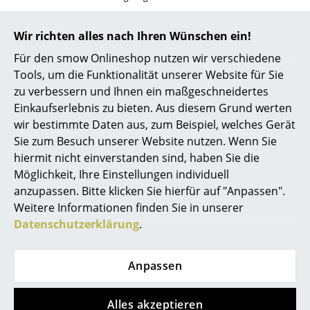
Montage
Bitte klicken Sie auf das Bild, um detaillierte
Büro
Informationen zu erhalten (ca. 1,1 MB).
Wir richten alles nach Ihren Wünschen ein!
Arbeitsplatz
Für den smow Onlineshop nutzen wir verschiedene
Tools, um die Funktionalität unserer Website für Sie
Management Büro
zu verbessern und Ihnen ein maßgeschneidertes
Konferenzraum
Einkaufserlebnis zu bieten. Aus diesem Grund werten
wir bestimmte Daten aus, zum Beispiel, welches Gerät
Empfang
Sie zum Besuch unserer Website nutzen. Wenn Sie
Lieferumfang
Eingebaute LED
hiermit nicht einverstanden sind, haben Sie die
Inkl. USB-C-Kabel
Cafeteria
Adapter (min. 1,5 A) ist nicht im Lieferumfang
Möglichkeit, Ihre Einstellungen individuell
enthalten
Branchenlösungen
anzupassen. Bitte klicken Sie hierfür auf "Anpassen".
Weitere Informationen finden Sie in unserer
Pflege
Bitte verwenden Sie zur Reinigung eine milde
Sicheres Arbeiten
Seife mit viel und vor allem sehr sauberem
Datenschutzerklärung
.
Wasser, um Kratzer zu vermeiden. Um den
Glanz Ihrer Leuchte wieder herzustellen
Hersteller & Designer
empfiehlt es sich, die Leuchte mit einem
Anpassen
trockenen Tuch zu polieren.
Hersteller
Zertifikate &
Schutzart IP44
Alles akzeptieren
Nachhaltigkeit