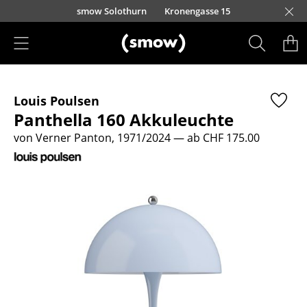
Direkt zum Inhalt
smow Solothurn
Kronengasse 15
Produkte
Louis Poulsen
Sitzmöbel
Panthella 160 Akkuleuchte
Esszimmerstühle
von Verner Panton, 1971/2024
— ab CHF 175.00
Sofas
Sessel
Loungesessel
Stühle
Freischwinger
Barhocker