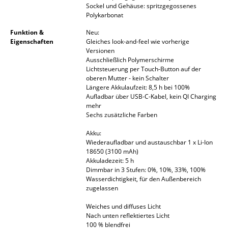
Sockel und Gehäuse: spritzgegossenes
Spiegel
Polykarbonat
Funktion &
Neu:
Figuren & Miniaturen
Eigenschaften
Gleiches look-and-feel wie vorherige
Versionen
Vasen
Ausschließlich Polymerschirme
Lichtsteuerung per Touch-Button auf der
Tabletts
oberen Mutter - kein Schalter
Längere Akkulaufzeit: 8,5 h bei 100%
Büroutensilien
Aufladbar über USB-C-Kabel, kein QI Charging
mehr
Aufbewahrungsboxen
Sechs zusätzliche Farben
Akku:
Decken
Wiederaufladbar und austauschbar 1 x Li-Ion
18650 (3100 mAh)
Kissen
Akkuladezeit: 5 h
Dimmbar in 3 Stufen: 0%, 10%, 33%, 100%
Teppiche
Wasserdichtigkeit, für den Außenbereich
zugelassen
Vorhänge
Weiches und diffuses Licht
Nach unten reflektiertes Licht
... alle Accessoires
100 % blendfrei