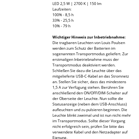
LED 2,5 W | 2700 K | 150 lm
Laufzeiten:
Räume
100% - 8,5 h
33% - 25,5 h
Zuhause
10% - 79 h
Wohnzimmer
Wichtiger Hinweis zur Inbetriebnahme:
Die tragbaren Leuchten von Louis Poulsen
Esszimmer
werden zum Schutz der Batterien im
sogenannten Transportmodus geliefert. Zur
Schlafzimmer
erstmaligen Inbetriebnahme muss der
Transportmodus deaktiviert werden.
Schließen Sie dazu die Leuchte über das
Kinderzimmer
mitgelieferte USB-C-Kabel an das Stromnetz
an. Stellen Sie sicher, dass das mindestens
Arbeitszimmer
1,5 A zur Verfügung stehen. Berühren Sie
anschließend den ON/OFF/DIM-Schalter auf
Diele
der Oberseite der Leuchte. Nun sollte die
Statusanzeige (neben dem USB-Anschluss)
Badezimmer
aufleuchten und zu pulsieren beginnen. Die
Leuchte blinkt zweimal und ist nun nicht mehr
im Transportmodus. Sollte dieser Vorgang
Stauraum
nicht erfolgreich sein, prüfen Sie bitte das
verwendete Kabel und den Netzadapter auf
Balkon & Garten
Eignung.