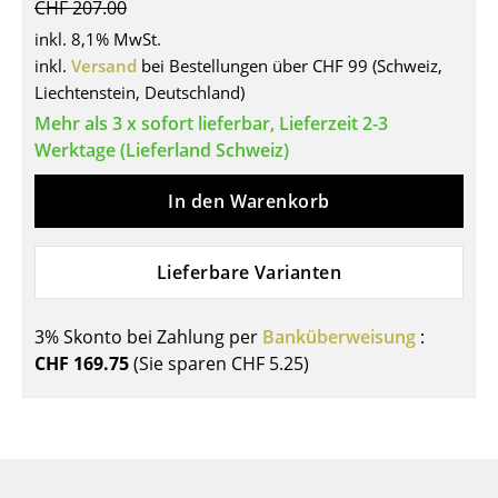
CHF 207.00
Tische
inkl. 8,1% MwSt.
inkl.
Versand
bei Bestellungen über CHF 99 (Schweiz,
Esstische
Liechtenstein, Deutschland)
Beistelltische
Mehr als 3 x sofort lieferbar, Lieferzeit 2-3
Werktage (Lieferland Schweiz)
Couchtische
In den Warenkorb
Schreibtische
Sekretäre & PC-Tische
Lieferbare Varianten
Konferenztische
3% Skonto bei Zahlung per
Banküberweisung
:
Stehtische & Stehpulte
CHF 169.75
(Sie sparen
CHF 5.25
)
Kindertische
Gartentische
Servierwagen