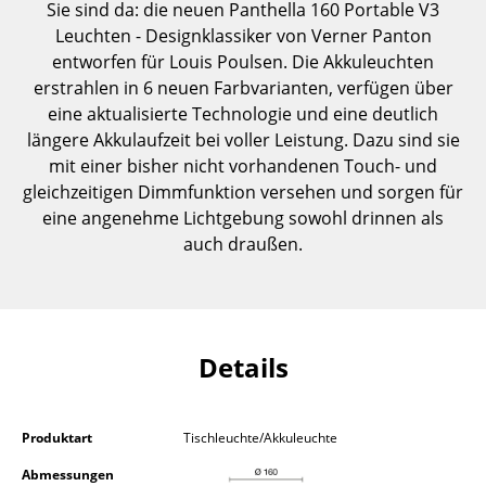
Sie sind da: die neuen Panthella 160 Portable V3
Einzelteile
Leuchten - Designklassiker von Verner Panton
entworfen für Louis Poulsen. Die Akkuleuchten
... alle Tische
erstrahlen in 6 neuen Farbvarianten, verfügen über
eine aktualisierte Technologie und eine deutlich
Aufbewahren
längere Akkulaufzeit bei voller Leistung. Dazu sind sie
Regale & Schränke
mit einer bisher nicht vorhandenen Touch- und
gleichzeitigen Dimmfunktion versehen und sorgen für
Bücherregale
eine angenehme Lichtgebung sowohl drinnen als
auch draußen.
Wandregale
Sideboards & Kommoden
TV Möbel
Details
Beistell- & Rollcontainer
Barmöbel
Produktart
Tischleuchte/Akkuleuchte
Garderoben
Abmessungen