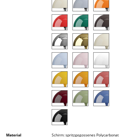
Akkuleuchten
... alle Leuchten
Betten
Doppelbetten
Einzelbetten
Stapelbetten
Kinderbetten
Nachttische & Bettzubehör
... alle Betten
Accessoires
Uhren
Material
Schirm: spritzgegossenes Polycarbonat