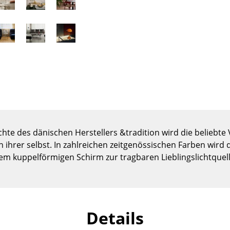
Kinderzimmer
Arbeitszimmer
Diele
Badezimmer
Stauraum
Balkon & Garten
Hersteller
Designer
Artemide
Alvar Aalto
hte des dänischen Herstellers &tradition wird die beliebte
Cassina
Arne Jacobsen
n ihrer selbst. In zahlreichen zeitgenössischen Farben wird 
Fritz Hansen
Charles & Ray Eames
em kuppelförmigen Schirm zur tragbaren Lieblingslichtquell
HAY
Eero Saarinen
Knoll International
Egon Eiermann
Louis Poulsen
Eileen Gray
Muuto
Jean Prouvé
Details
Nils Holger Moormann
Le Corbusier