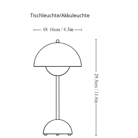
Richard Lampert
Ludwig Mies van der Rohe
Thonet
Marcel Breuer
Tischleuchte/Akkuleuchte
USM Haller
Philippe Starck
Vitra
Verner Panton
... alle Hersteller A-Z
... alle Designer A-Z
Neu bei smow
Inspiration
Special Editions
Designklassiker
Frauen im Design
Bauhaus Design
Midcentury Design
Skandinavisches De
Italienisches Design
Nachhaltiges Desig
Natürliche Material