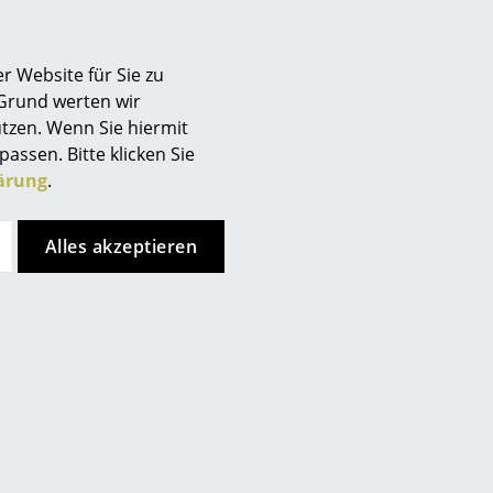
 enthalten und austauschbar
r Website für Sie zu
 Grund werten wir
tzen. Wenn Sie hiermit
passen. Bitte klicken Sie
ärung
.
Alles akzeptieren
bereich geeignet
Ladekabel (ohne Netzteil) im