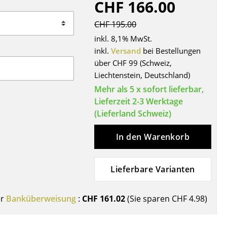
CHF 166.00
Decken
Kissen
CHF 195.00
Teppiche
inkl. 8,1% MwSt.
Vorhänge
inkl.
Versand
bei Bestellungen
über CHF 99 (Schweiz,
... alle Accessoires
Liechtenstein, Deutschland)
Mehr als 5 x sofort lieferbar,
Lieferzeit 2-3 Werktage
(Lieferland Schweiz)
In den Warenkorb
Lieferbare Varianten
Büro
Arbeitsplatz
er
Banküberweisung
:
CHF 161.02
(Sie sparen
CHF 4.98
)
Management Büro
Konferenzraum