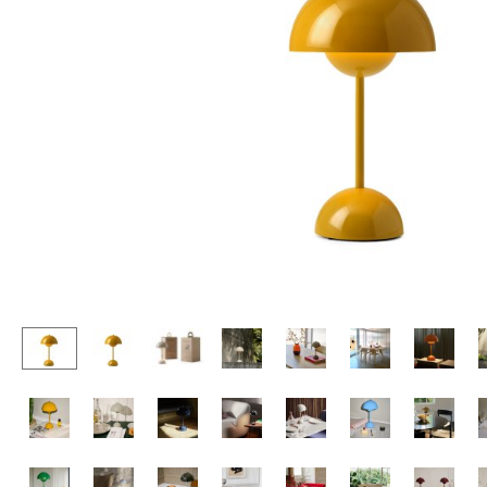
Stehpulte
Hocker
Kindertische
Bänke & Liegen
Gartentische
Sitzsäcke
Servierwagen
Gartenstühle
Einzelteile
Kinderstühle
... alle Tische
Schaukelstühle
Bürodrehstühle
Konferenzstühle
Bürosessel
Einzelteile
... alle Sitzmöbel