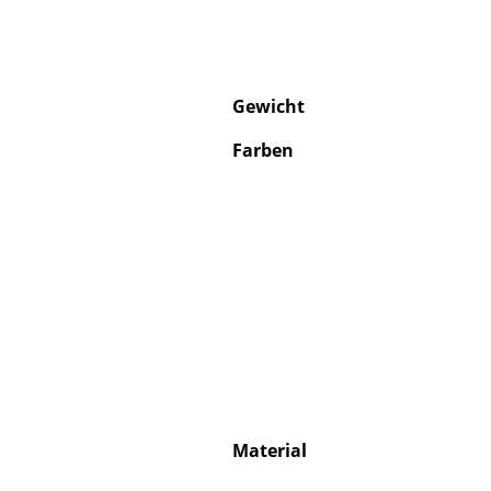
Gewicht
Service
Farben
Kontakt
Bezahlung
Versand
FAQ
Rückgabe & Umtau
Unsere Vorteile auf
AGB
Datenschutz
Material
Einen Suchbegriff