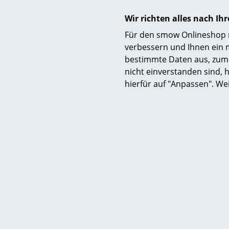
Wir richten alles nach I
Funktion & Eigenschaften
Für den smow Onlineshop nu
verbessern und Ihnen ein 
bestimmte Daten aus, zum 
nicht einverstanden sind, h
hierfür auf "Anpassen". We
Lieferumfang
Montage