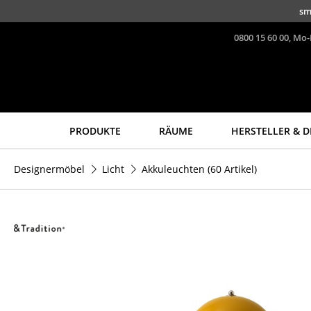
Direkt zum Inhalt
sm
0800 15 60 00, Mo-
PRODUKTE
RÄUME
HERSTELLER & D
Sitzmöbel
Tische
Designermöbel
Licht
Akkuleuchten
(60 Artikel)
Esszimmerstühle
Esstische
Sofas
Beistelltische
Sessel
Couchtische
Loungesessel
Schreibtische
Stühle
Sekretäre & PC-Tische
Freischwinger
Konferenztische
Barhocker
Stehtische &