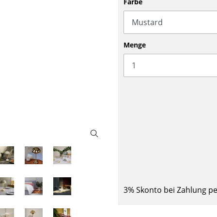
Farbe
Barmöbel
Outdoor-Leuchten
Garderoben
Akkuleuchten
Kleinaufbewahrung
... alle Leuchten
Menge
Einzelteile
... alle Aufbewahrungsmöbel
USM Haller Konfigurator
Zuhause
Wohnzimmer
3% Skonto bei Zahlung p
Esszimmer
Schlafzimmer