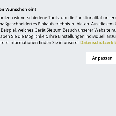
Aufladekabel: PVC
hren Wünschen ein!
3 Watt LED (Lichtleistung: 104 Lumen/2700 K)
tzen wir verschiedene Tools, um die Funktionalität unsere
LED-Lebensdauer: ~50.000 h
maßgeschneidertes Einkaufserlebnis zu bieten. Aus diesem
Dimmbar in 3 Stufen (100/50/20 %)
Beispiel, welches Gerät Sie zum Besuch unserer Website nu
aben Sie die Möglichkeit, Ihre Einstellungen individuell anzu
Austauschbarer Akku
itere Informationen finden Sie in unserer
Datenschutzerkl
Akkulaufzeit: max. 10 h
Akkuladezeit: 8 h
Anpassen
Nicht für einen längeren Aufenthalt im Außen
Leuchtmittel (3 W LED) und magnetisches USB 
Lieferumfang enthalten
Bitte klicken Sie auf das Bild, um detaillierte
Informationen zu erhalten (ca. 0,1 MB).