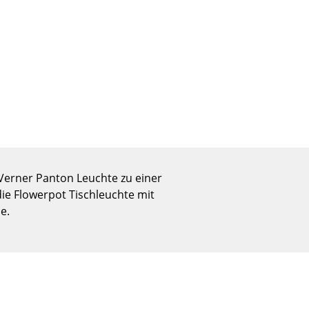
Empfang
Cafeteria
Branchenlösungen
Sicheres Arbeiten
Das Original
 Verner Panton Leuchte zu einer
die Flowerpot Tischleuchte mit
e.