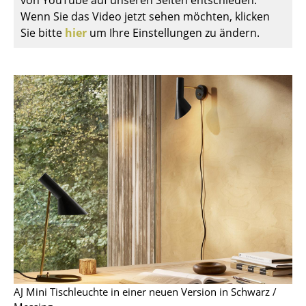
Wenn Sie das Video jetzt sehen möchten, klicken
Spiegel
Sie bitte
hier
um Ihre Einstellungen zu ändern.
Figuren & Miniaturen
Vasen
Tabletts
Büroutensilien
Aufbewahrungsboxen
Decken
Kissen
Teppiche
Vorhänge
... alle Accessoires
AJ Mini Tischleuchte in einer neuen Version in Schwarz /