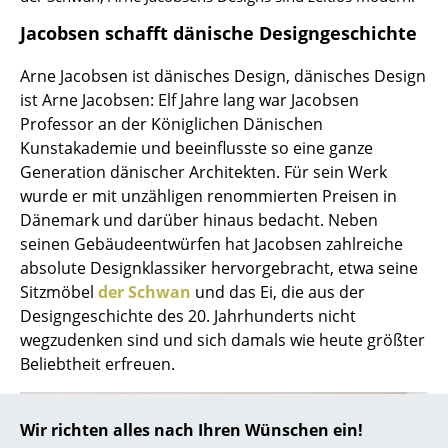
Jacobsen schafft dänische Designgeschichte
... alle Hersteller A-Z
Arne Jacobsen ist dänisches Design, dänisches Design
Designer
ist Arne Jacobsen: Elf Jahre lang war Jacobsen
Alvar Aalto
Professor an der Königlichen Dänischen
Kunstakademie und beeinflusste so eine ganze
Arne Jacobsen
Generation dänischer Architekten. Für sein Werk
wurde er mit unzähligen renommierten Preisen in
Charles & Ray Eames
Dänemark und darüber hinaus bedacht. Neben
Eero Saarinen
seinen Gebäudeentwürfen hat Jacobsen zahlreiche
absolute Designklassiker hervorgebracht, etwa seine
Egon Eiermann
Sitzmöbel
der Schwan
und das Ei, die aus der
Designgeschichte des 20. Jahrhunderts nicht
Eileen Gray
wegzudenken sind und sich damals wie heute größter
Jean Prouvé
Beliebtheit erfreuen.
Le Corbusier
Wir richten alles nach Ihren Wünschen ein!
Ludwig Mies van der Rohe