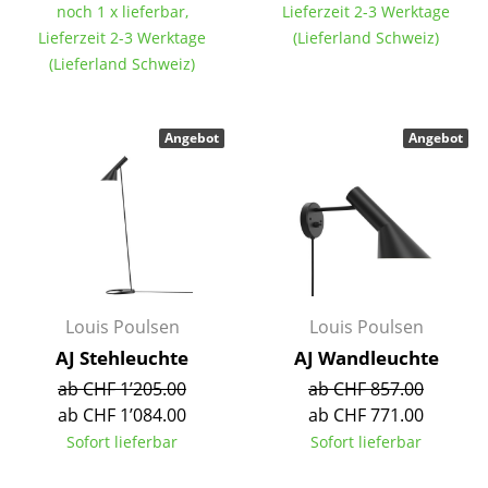
noch 1 x lieferbar,
Lieferzeit 2-3 Werktage
Einzelteile
Lieferzeit 2-3 Werktage
(Lieferland Schweiz)
... alle Tische
(Lieferland Schweiz)
Aufbewahren
Angebot
Angebot
Regale & Schränke
Bücherregale
Wandregale
Sideboards & Kommoden
Louis Poulsen
Louis Poulsen
TV Möbel
AJ Stehleuchte
AJ Wandleuchte
Beistell- & Rollcontainer
ab CHF 1’205.00
ab CHF 857.00
ab CHF 1’084.00
ab CHF 771.00
Barmöbel
Sofort lieferbar
Sofort lieferbar
Garderoben