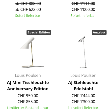
ab CHF 888.00
CHF 1’111.00
Tische
ab CHF 622.00
CHF 1’000.00
Sofort lieferbar
Sofort lieferbar
Esstische
Beistelltische
Special Edition
Angebot
Couchtische
Schreibtische
Sekretäre & PC-Tische
Konferenztische
Louis Poulsen
Louis Poulsen
Stehtische & Stehpulte
AJ Mini Tischleuchte
AJ Stehleuchte
Kindertische
Anniversary Edition
Edelstahl
CHF 950.00
CHF 1’444.00
Gartentische
CHF 855.00
CHF 1’300.00
Servierwagen
Limitierter Bestand – nur
1 x sofort lieferbar,