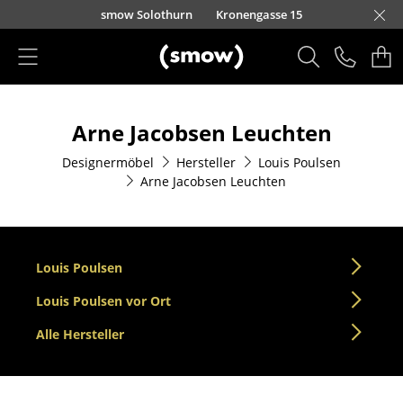
Direkt zum Inhalt
smow Solothurn
Kronengasse 15
Produkte
Arne Jacobsen Leuchten
Sitzmöbel
Designermöbel
Hersteller
Louis Poulsen
Esszimmerstühle
Arne Jacobsen Leuchten
Sofas
Sessel
Louis Poulsen
Loungesessel
Louis Poulsen vor Ort
Stühle
Alle Hersteller
Freischwinger
Barhocker