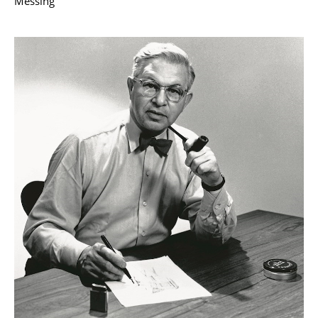
Messing
Räume
Zuhause
Wohnzimmer
Esszimmer
Schlafzimmer
Kinderzimmer
Arbeitszimmer
Diele
Badezimmer
Stauraum
Balkon & Garten