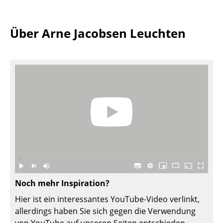
Akkuleuchten
... alle Leuchten
Über Arne Jacobsen Leuchten
Betten
Doppelbetten
Einzelbetten
Stapelbetten
Kinderbetten
Nachttische & Bettzubehör
... alle Betten
Noch mehr Inspiration?
Accessoires
Hier ist ein interessantes YouTube-Video verlinkt,
allerdings haben Sie sich gegen die Verwendung
Uhren
von YouTube auf unseren Seiten entschieden.