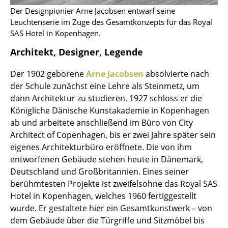
Der Designpionier Arne Jacobsen entwarf seine
Büro
Leuchtenserie im Zuge des Gesamtkonzepts für das Royal
SAS Hotel in Kopenhagen.
Arbeitsplatz
Architekt, Designer, Legende
Management Büro
Der 1902 geborene
Arne Jacobsen
absolvierte nach
Konferenzraum
der Schule zunächst eine Lehre als Steinmetz, um
dann Architektur zu studieren. 1927 schloss er die
Empfang
Königliche Dänische Kunstakademie in Kopenhagen
Cafeteria
ab und arbeitete anschließend im Büro von City
Architect of Copenhagen, bis er zwei Jahre später sein
Branchenlösungen
eigenes Architekturbüro eröffnete. Die von ihm
entworfenen Gebäude stehen heute in Dänemark,
Sicheres Arbeiten
Deutschland und Großbritannien. Eines seiner
berühmtesten Projekte ist zweifelsohne das Royal SAS
Hersteller & Designer
Hotel in Kopenhagen, welches 1960 fertiggestellt
wurde. Er gestaltete hier ein Gesamtkunstwerk – von
Hersteller
dem Gebäude über die Türgriffe und Sitzmöbel bis