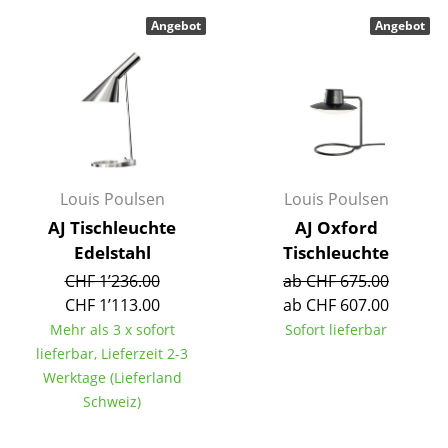
Kleinaufbewahrung
Angebot
Angebot
Einzelteile
... alle Aufbewahrungsmöbel
Licht
Hängeleuchten & Deckenleuchten
Louis Poulsen
Louis Poulsen
Tischleuchten
AJ Tischleuchte
AJ Oxford
Edelstahl
Tischleuchte
Schreibtischleuchten
CHF 1’236.00
ab CHF 675.00
CHF 1’113.00
ab CHF 607.00
Stehleuchten & Leseleuchten
Mehr als 3 x sofort
Sofort lieferbar
Bodenleuchten
lieferbar, Lieferzeit 2-3
Werktage (Lieferland
Wandleuchten
Schweiz)
Outdoor-Leuchten