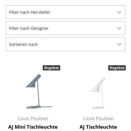
Hocker
Filter nach Hersteller
Bänke & Liegen
Filter nach Designer
Sitzsäcke
Gartenstühle
Sortieren nach
Kinderstühle
Schaukelstühle
Angebot
Angebot
Bürodrehstühle
Konferenzstühle
Bürosessel
Einzelteile
Louis Poulsen
Louis Poulsen
... alle Sitzmöbel
AJ Mini Tischleuchte
AJ Tischleuchte