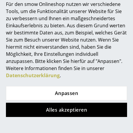
Für den smow Onlineshop nutzen wir verschiedene
Marcel Breuer
Tools, um die Funktionalität unserer Website für Sie
zu verbessern und Ihnen ein maßgeschneidertes
Philippe Starck
Einkaufserlebnis zu bieten. Aus diesem Grund werten
wir bestimmte Daten aus, zum Beispiel, welches Gerät
Verner Panton
Sie zum Besuch unserer Website nutzen. Wenn Sie
... alle Designer A-Z
hiermit nicht einverstanden sind, haben Sie die
Möglichkeit, Ihre Einstellungen individuell
anzupassen. Bitte klicken Sie hierfür auf "Anpassen".
Themen
Weitere Informationen finden Sie in unserer
Neu bei smow
Datenschutzerklärung
.
Inspiration
Anpassen
Special Editions
Designklassiker
Alles akzeptieren
Frauen im Design