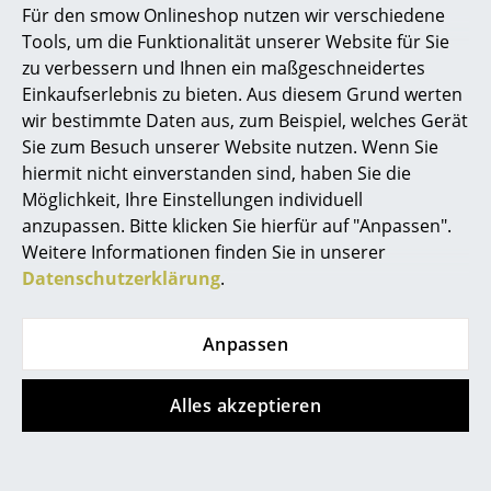
Für den smow Onlineshop nutzen wir verschiedene
Marcel Breuer
Tools, um die Funktionalität unserer Website für Sie
zu verbessern und Ihnen ein maßgeschneidertes
Philippe Starck
Einkaufserlebnis zu bieten. Aus diesem Grund werten
wir bestimmte Daten aus, zum Beispiel, welches Gerät
Verner Panton
Sie zum Besuch unserer Website nutzen. Wenn Sie
... alle Designer A-Z
hiermit nicht einverstanden sind, haben Sie die
Möglichkeit, Ihre Einstellungen individuell
Hay
Knoll International
anzupassen. Bitte klicken Sie hierfür auf "Anpassen".
Themen
Tray Beistelltisch
Platner Couchtisch
Weitere Informationen finden Sie in unserer
ab CHF 206.00
ab CHF 2’397.00
Neu bei smow
Datenschutzerklärung
.
Sofort lieferbar
Sofort lieferbar
Inspiration
Anpassen
Special Editions
Designklassiker
Alles akzeptieren
Frauen im Design