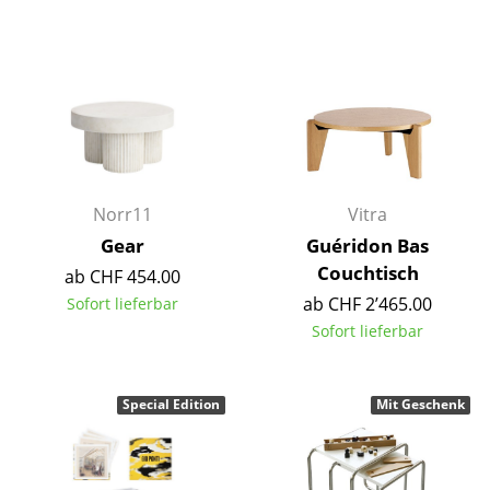
Spiegel
Figuren & Miniaturen
Vasen
Tabletts
Büroutensilien
Norr11
Vitra
Gear
Guéridon Bas
Aufbewahrungsboxen
Couchtisch
ab CHF 454.00
Decken
ab CHF 2’465.00
Sofort lieferbar
Sofort lieferbar
Kissen
Teppiche
Special Edition
Mit Geschenk
Vorhänge
... alle Accessoires