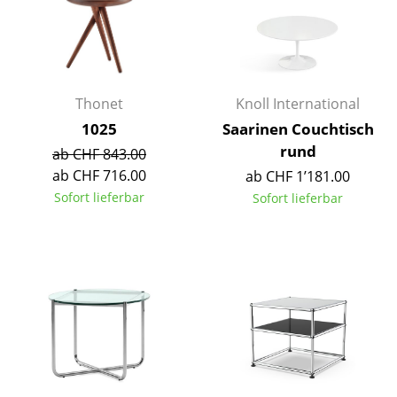
Büro
Arbeitsplatz
Management Büro
Thonet
Knoll International
1025
Saarinen Couchtisch
Konferenzraum
rund
ab CHF 843.00
Empfang
ab CHF 716.00
ab CHF 1’181.00
Sofort lieferbar
Sofort lieferbar
Cafeteria
Branchenlösungen
Sicheres Arbeiten
Hersteller & Designer
Hersteller