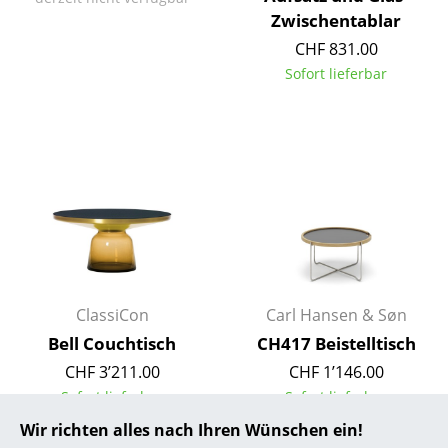
Zwischentablar
... alle Hersteller A-Z
CHF 831.00
Sofort lieferbar
Designer
Alvar Aalto
Arne Jacobsen
Charles & Ray Eames
Eero Saarinen
Egon Eiermann
ClassiCon
Carl Hansen & Søn
Eileen Gray
Bell Couchtisch
CH417 Beistelltisch
Jean Prouvé
CHF 3’211.00
CHF 1’146.00
Sofort lieferbar
Sofort lieferbar
Le Corbusier
Wir richten alles nach Ihren Wünschen ein!
Ludwig Mies van der Rohe