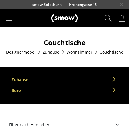
Direkt zum Inhalt
smow Solothurn
Kronengasse 15
Produkte
Couchtische
Sitzmöbel
Designermöbel
Zuhause
Wohnzimmer
Couchtische
Esszimmerstühle
Sofas
Sessel
Zuhause
Loungesessel
Büro
Stühle
Freischwinger
Filter nach Hersteller
Barhocker