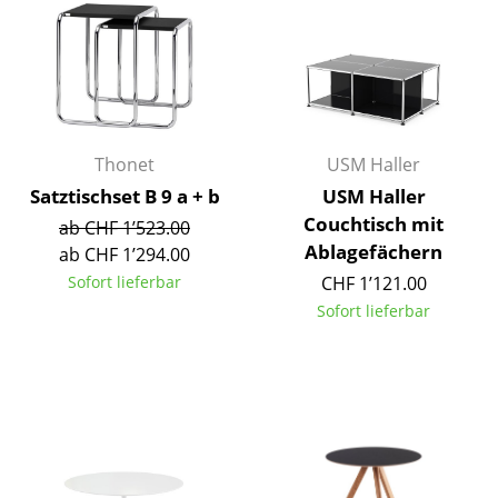
Einzelteile
... alle Tische
Aufbewahren
Regale & Schränke
Thonet
USM Haller
Satztischset B 9 a + b
USM Haller
Bücherregale
Couchtisch mit
ab CHF 1’523.00
Ablagefächern
Wandregale
ab CHF 1’294.00
Sofort lieferbar
CHF 1’121.00
Sideboards & Kommoden
Sofort lieferbar
TV Möbel
Beistell- & Rollcontainer
Barmöbel
Garderoben