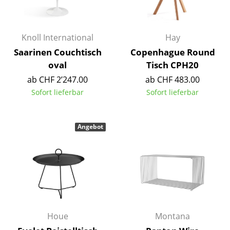
Kleinaufbewahrung
Einzelteile
Knoll International
Hay
... alle Aufbewahrungsmöbel
Saarinen Couchtisch
Copenhague Round
oval
Tisch CPH20
Licht
ab CHF 2’247.00
ab CHF 483.00
Sofort lieferbar
Sofort lieferbar
Hängeleuchten & Deckenleuchten
Tischleuchten
Angebot
Schreibtischleuchten
Stehleuchten & Leseleuchten
Bodenleuchten
Wandleuchten
Houe
Montana
Outdoor-Leuchten