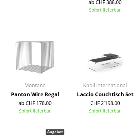
ab CHF 388.00
Tische
Sofort lieferbar
Esstische
Beistelltische
Couchtische
Schreibtische
Sekretäre & PC-Tische
Konferenztische
Montana
Knoll International
Panton Wire Regal
Laccio Couchtisch Set
Stehtische & Stehpulte
ab CHF 178.00
CHF 2’198.00
Kindertische
Sofort lieferbar
Sofort lieferbar
Gartentische
Angebot
Servierwagen