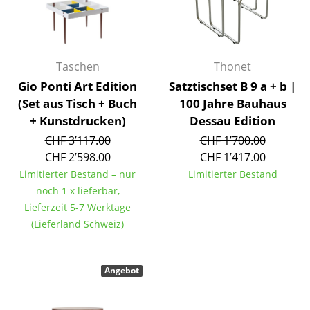
Räume
Zuhause
Taschen
Thonet
Wohnzimmer
Gio Ponti Art Edition
Satztischset B 9 a + b |
(Set aus Tisch + Buch
100 Jahre Bauhaus
Esszimmer
+ Kunstdrucken)
Dessau Edition
Schlafzimmer
CHF 3’117.00
CHF 1’700.00
CHF 2’598.00
CHF 1’417.00
Kinderzimmer
Limitierter Bestand – nur
Limitierter Bestand
Arbeitszimmer
noch 1 x lieferbar,
Lieferzeit 5-7 Werktage
Diele
(Lieferland Schweiz)
Badezimmer
Angebot
Stauraum
Balkon & Garten