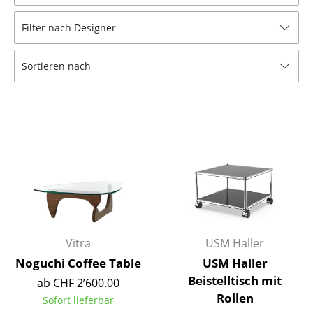
Hocker
Filter nach Designer
Bänke & Liegen
Sortieren nach
Sitzsäcke
Gartenstühle
Kinderstühle
Schaukelstühle
Bürodrehstühle
Konferenzstühle
Bürosessel
Vitra
USM Haller
Noguchi Coffee Table
USM Haller
Einzelteile
Beistelltisch mit
ab CHF 2’600.00
Rollen
... alle Sitzmöbel
Sofort lieferbar