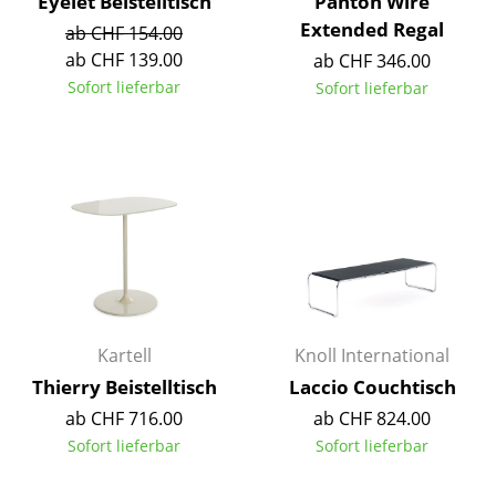
Eyelet Beistelltisch
Panton Wire
Akkuleuchten
Extended Regal
ab CHF 154.00
ab CHF 139.00
ab CHF 346.00
... alle Leuchten
Sofort lieferbar
Sofort lieferbar
Betten
Doppelbetten
Einzelbetten
Stapelbetten
Kinderbetten
Nachttische & Bettzubehör
Kartell
Knoll International
... alle Betten
Thierry Beistelltisch
Laccio Couchtisch
ab CHF 716.00
ab CHF 824.00
Accessoires
Sofort lieferbar
Sofort lieferbar
Uhren