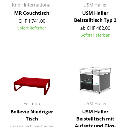
Artemide
Knoll International
USM Haller
Cassina
MR Couchtisch
USM Haller
Beistelltisch Typ 2
CHF 1’741.00
Fritz Hansen
ab CHF 482.00
Sofort lieferbar
HAY
Sofort lieferbar
Knoll International
Louis Poulsen
Muuto
Nils Holger Moormann
Richard Lampert
Thonet
Fermob
USM Haller
Bellevie Niedriger
USM Haller
USM Haller
Tisch
Beistelltisch mit
Vitra
Aufsatz und Glas-
derzeit nicht verfügbar