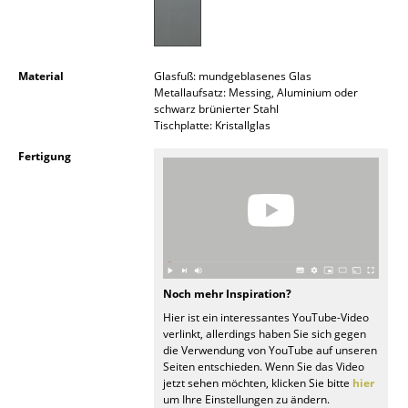
Akkuleuchten
... alle Leuchten
Material
Glasfuß: mundgeblasenes Glas
Metallaufsatz: Messing, Aluminium oder
Betten
schwarz brünierter Stahl
Tischplatte: Kristallglas
Doppelbetten
Fertigung
Einzelbetten
Stapelbetten
Kinderbetten
Nachttische & Bettzubehör
Noch mehr Inspiration?
... alle Betten
Hier ist ein interessantes YouTube-Video
verlinkt, allerdings haben Sie sich gegen
die Verwendung von YouTube auf unseren
Accessoires
Seiten entschieden. Wenn Sie das Video
jetzt sehen möchten, klicken Sie bitte
hier
Uhren
um Ihre Einstellungen zu ändern.