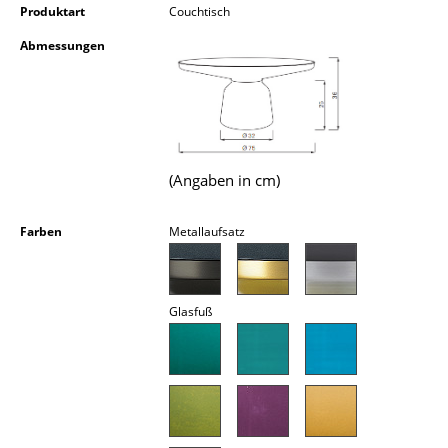
Produktart
Couchtisch
Kleinaufbewahrung
Abmessungen
Einzelteile
... alle Aufbewahrungsmöbel
Licht
(Angaben in cm)
Hängeleuchten & Deckenleuchten
Tischleuchten
Farben
Metallaufsatz
Schreibtischleuchten
Stehleuchten & Leseleuchten
Glasfuß
Bodenleuchten
Wandleuchten
Outdoor-Leuchten