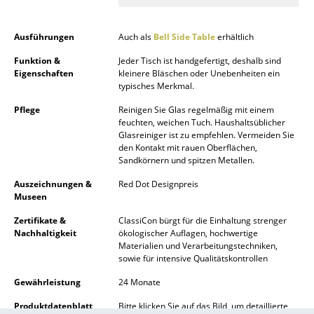
Spiegel
Ausführungen
Auch als
Bell Side Table
erhältlich
Figuren & Miniaturen
Funktion &
Jeder Tisch ist handgefertigt, deshalb sind
Eigenschaften
kleinere Bläschen oder Unebenheiten ein
Vasen
typisches Merkmal.
Tabletts
Pflege
Reinigen Sie Glas regelmäßig mit einem
feuchten, weichen Tuch. Haushaltsüblicher
Büroutensilien
Glasreiniger ist zu empfehlen. Vermeiden Sie
den Kontakt mit rauen Oberflächen,
Aufbewahrungsboxen
Sandkörnern und spitzen Metallen.
Auszeichnungen &
Red Dot Designpreis
Decken
Museen
Kissen
Zertifikate &
ClassiCon bürgt für die Einhaltung strenger
Nachhaltigkeit
ökologischer Auflagen, hochwertige
Teppiche
Materialien und Verarbeitungstechniken,
sowie für intensive Qualitätskontrollen
Vorhänge
Gewährleistung
24 Monate
... alle Accessoires
Produktdatenblatt
Bitte klicken Sie auf das Bild, um detaillierte