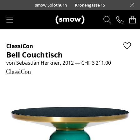
Direkt zum Inhalt
smow Solothurn
Kronengasse 15
Produkte
ClassiCon
Sitzmöbel
Bell Couchtisch
Esszimmerstühle
von Sebastian Herkner, 2012
— CHF 3’211.00
Sofas
Sessel
Loungesessel
Stühle
Freischwinger
Barhocker