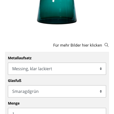
Hocker
Bänke & Liegen
Sitzsäcke
Gartenstühle
Für mehr Bilder hier klicken
Kinderstühle
Schaukelstühle
Metallaufsatz
Bürodrehstühle
Konferenzstühle
Glasfuß
Bürosessel
Einzelteile
Menge
... alle Sitzmöbel