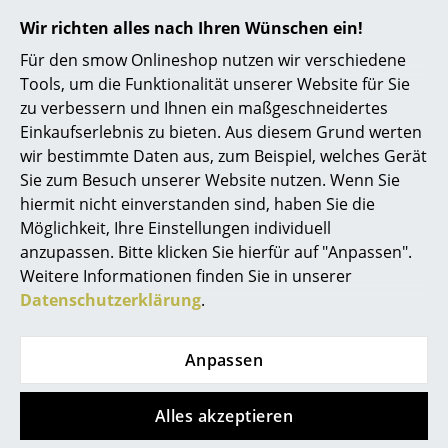
Informationen zu erhalten (ca. 1,8 MB).
Wir richten alles nach Ihren Wünschen ein!
Räume
Für den smow Onlineshop nutzen wir verschiedene
Zuhause
Tools, um die Funktionalität unserer Website für Sie
zu verbessern und Ihnen ein maßgeschneidertes
Wohnzimmer
Einkaufserlebnis zu bieten. Aus diesem Grund werten
Esszimmer
wir bestimmte Daten aus, zum Beispiel, welches Gerät
Sie zum Besuch unserer Website nutzen. Wenn Sie
Produktpräsentation
Schlafzimmer
hiermit nicht einverstanden sind, haben Sie die
Möglichkeit, Ihre Einstellungen individuell
Kinderzimmer
anzupassen. Bitte klicken Sie hierfür auf "Anpassen".
Arbeitszimmer
Weitere Informationen finden Sie in unserer
Datenschutzerklärung
.
Diele
Noch mehr Inspiration?
Badezimmer
Anpassen
Hier ist ein interessantes YouTube-Video
verlinkt, allerdings haben Sie sich gegen
Stauraum
die Verwendung von YouTube auf unseren
Alles akzeptieren
Seiten entschieden. Wenn Sie das Video
Balkon & Garten
jetzt sehen möchten, klicken Sie bitte
hier