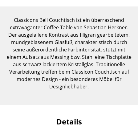
Einzelteile
... alle Tische
Classicons Bell Couchtisch ist ein überraschend
extravaganter Coffee Table von Sebastian Herkner.
Aufbewahren
Der ausgefallene Kontrast aus filigran gearbeitetem,
mundgeblasenem Glasfuß, charakteristisch durch
Regale & Schränke
seine außerordentliche Farbintensität, stützt mit
einem Aufsatz aus Messing bzw. Stahl eine Tischplatte
Bücherregale
aus schwarz lackiertem Kristallglas. Traditionelle
Wandregale
Verarbeitung treffen beim Classicon Couchtisch auf
modernes Design - ein besonderes Möbel für
Sideboards & Kommoden
Designliebhaber.
TV Möbel
Beistell- & Rollcontainer
Barmöbel
Details
Garderoben