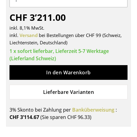
Tische
CHF 3’211.00
Esstische
inkl. 8,1% MwSt.
Beistelltische
inkl.
Versand
bei Bestellungen über CHF 99 (Schweiz,
Liechtenstein, Deutschland)
Couchtische
1 x sofort lieferbar, Lieferzeit 5-7 Werktage
Schreibtische
(Lieferland Schweiz)
Sekretäre & PC-Tische
In den Warenkorb
Konferenztische
Lieferbare Varianten
Stehtische & Stehpulte
Kindertische
3% Skonto bei Zahlung per
Banküberweisung
:
CHF 3’114.67
(Sie sparen
CHF 96.33
)
Gartentische
Servierwagen