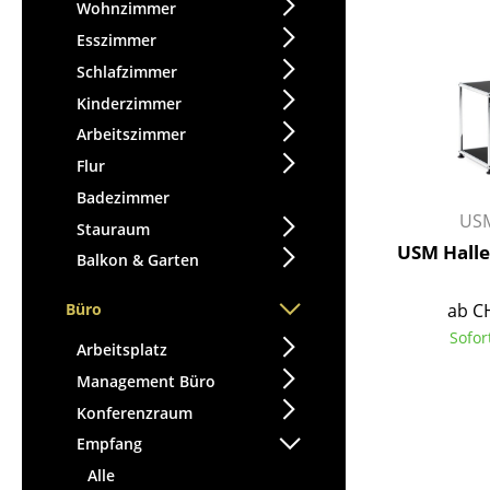
Stehpulte
Wohnzimmer
Hocker
Kindertische
Esszimmer
Bänke & Liegen
Gartentische
Schlafzimmer
Sitzsäcke
Servierwagen
Kinderzimmer
Gartenstühle
Einzelteile
Arbeitszimmer
Kinderstühle
... alle Tische
Flur
Schaukelstühle
Bürodrehstühle
Badezimmer
USM
Konferenzstühle
Stauraum
USM Haller
Bürosessel
Balkon & Garten
Einzelteile
ab C
Büro
... alle Sitzmöbel
Sofor
Arbeitsplatz
Management Büro
Konferenzraum
Empfang
Alle