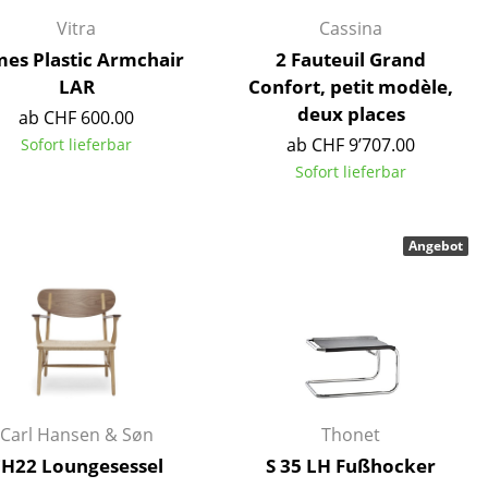
Vitra
Cassina
es Plastic Armchair
2 Fauteuil Grand
LAR
Confort, petit modèle,
deux places
ab CHF 600.00
ab CHF 9’707.00
Sofort lieferbar
Sofort lieferbar
Angebot
sign
Carl Hansen & Søn
Thonet
n
H22 Loungesessel
S 35 LH Fußhocker
ien