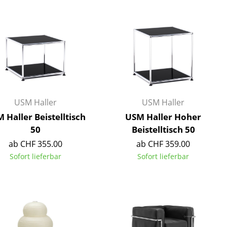
Decken
Kissen
Teppiche
Vorhänge
... alle Accessoires
USM Haller
USM Haller
 Haller Beistelltisch
USM Haller Hoher
50
Beistelltisch 50
ab CHF 355.00
ab CHF 359.00
Sofort lieferbar
Sofort lieferbar
Büro
Arbeitsplatz
Management Büro
Konferenzraum