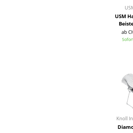
USM
USM Ha
Beiste
ab C
Sofor
Knoll I
Diamo