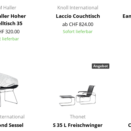
Richard Lampert
Ludwig Mies van der Rohe
 Haller
Knoll International
Thonet
Marcel Breuer
ller Hoher
Laccio Couchtisch
Eam
USM Haller
Philippe Starck
lltisch 35
ab CHF 824.00
Vitra
Verner Panton
HF 320.00
Sofort lieferbar
... alle Hersteller A-Z
... alle Designer A-Z
t lieferbar
Neu bei smow
Inspiration
Special Editions
Angebot
Designklassiker
Frauen im Design
Bauhaus Design
Midcentury Design
Skandinavisches De
Italienisches Design
nternational
Thonet
Nachhaltiges Desig
nd Sessel
S 35 L Freischwinger
C
Natürliche Material