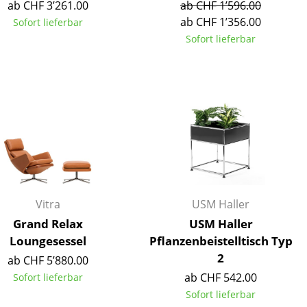
ab CHF 3’261.00
ab CHF 1’596.00
ab CHF 1’356.00
Sofort lieferbar
Sofort lieferbar
Unternehmen
Über uns
smow vor Ort
Jobs bei smow
Arbeiten bei smow
Newsletter
Vitra
USM Haller
Presse
Grand Relax
USM Haller
Impressum
Loungesessel
Pflanzenbeistelltisch Typ
2
ab CHF 5’880.00
ab CHF 542.00
Sofort lieferbar
Sofort lieferbar