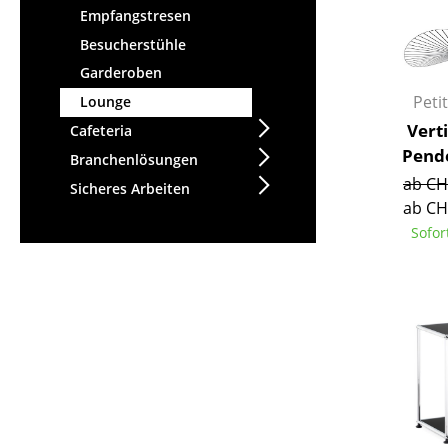
Empfangstresen
Besucherstühle
Garderoben
Petit
Lounge
Vert
Cafeteria
Pend
Branchenlösungen
ab CH
Sicheres Arbeiten
ab CH
Sofor