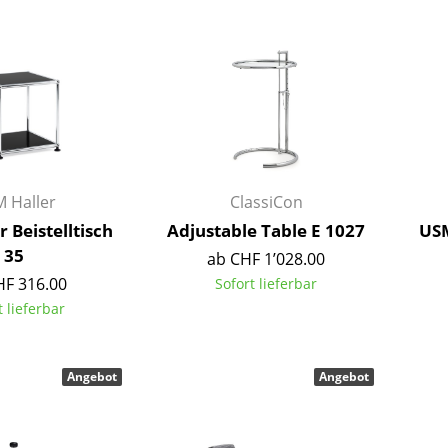
Barmöbel
Outdoor-Leuchten
Garderoben
Akkuleuchten
Kleinaufbewahrung
... alle Leuchten
Einzelteile
... alle Aufbewahrungsmöbel
USM Haller Konfigurator
 Haller
ClassiCon
 Beistelltisch
Adjustable Table E 1027
USM
35
ab CHF 1’028.00
HF 316.00
Sofort lieferbar
t lieferbar
Zuhause
Angebot
Angebot
Wohnzimmer
Esszimmer
Schlafzimmer