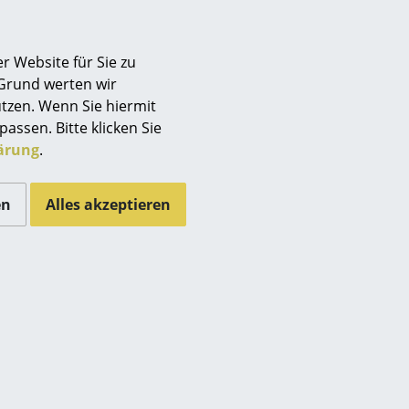
r Website für Sie zu
 Grund werten wir
tzen. Wenn Sie hiermit
passen. Bitte klicken Sie
ärung
.
Vitra
Fritz Hansen
en
Alles akzeptieren
Repos
Egg Chair
ab CHF 4’770.00
ab CHF 7’480.00
Sofort lieferbar
Sofort lieferbar