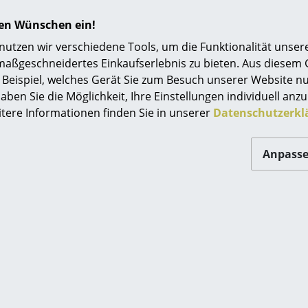
hren Wünschen ein!
tzen wir verschiedene Tools, um die Funktionalität unsere
maßgeschneidertes Einkaufserlebnis zu bieten. Aus diesem
Beispiel, welches Gerät Sie zum Besuch unserer Website nu
aben Sie die Möglichkeit, Ihre Einstellungen individuell anzu
itere Informationen finden Sie in unserer
Datenschutzerkl
Vitra
Carl Hansen & Søn
Anpass
tic Side Chair
MG501 Cuba Sessel
LSR
ab CHF 1’026.00
 465.00
Sofort lieferbar
t lieferbar
Angebot