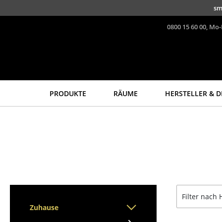
Direkt zum Inhalt
sm
0800 15 60 00, Mo-
PRODUKTE
RÄUME
HERSTELLER & D
Sitzmöbel
Tische
Esszimmerstühle
Esstische
Sofas
Beistelltische
Sessel
Couchtische
Loungesessel
Schreibtische
Stühle
Sekretäre & PC-Tische
Filter nach 
Freischwinger
Konferenztische
Zuhause
Barhocker
Stehtische &