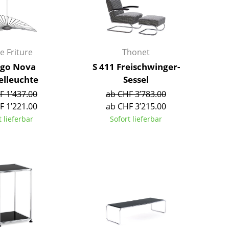
Kinderzimmer
Arbeitszimmer
Diele
Badezimmer
e Friture
Thonet
Stauraum
igo Nova
S 411 Freischwinger-
Balkon & Garten
elleuchte
Sessel
F 1’437.00
ab CHF 3’783.00
Hersteller
Designer
F 1’221.00
ab CHF 3’215.00
t lieferbar
Sofort lieferbar
Artemide
Alvar Aalto
Cassina
Arne Jacobsen
Fritz Hansen
Charles & Ray Eames
HAY
Eero Saarinen
Knoll International
Egon Eiermann
Louis Poulsen
Eileen Gray
Muuto
Jean Prouvé
Nils Holger Moormann
Le Corbusier