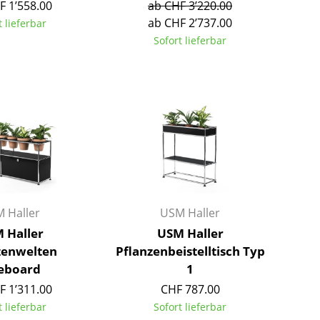
F 1’558.00
ab CHF 3’220.00
Farbwelten
ab CHF 2’737.00
t lieferbar
Das Original
Sofort lieferbar
Geschenkideen
sch
 Haller
USM Haller
 einen Blick
 Haller
USM Haller
zenwelten
Pflanzenbeistelltisch Typ
eboard
1
F 1’311.00
CHF 787.00
 eingeben
t lieferbar
Sofort lieferbar