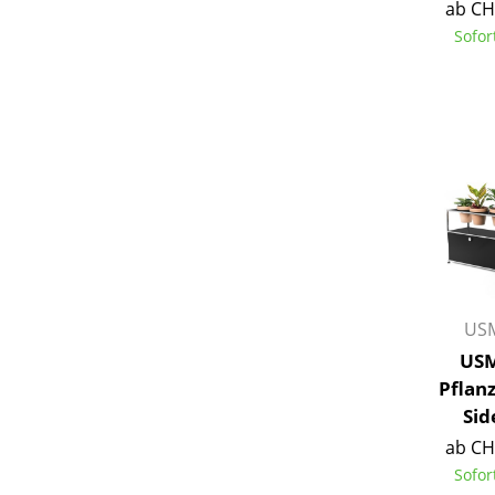
ab CH
Sofor
Service
Kontakt
Bezahlung
Versand
FAQ
Rückgabe & Umtau
USM
Unsere Vorteile auf
USM
AGB
Pflan
Datenschutz
Sid
ab CH
Einen Suchbegriff
Sofor