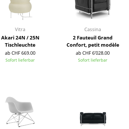
Empfang
Cafeteria
Branchenlösungen
Sicheres Arbeiten
Vitra
Cassina
Akari 24N / 25N
2 Fauteuil Grand
Tischleuchte
Confort, petit modèle
ab CHF 669.00
ab CHF 6’028.00
Das Original
Sofort lieferbar
Sofort lieferbar