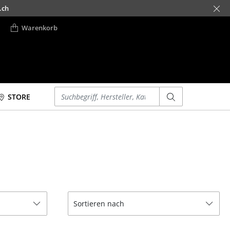
.ch
Warenkorb
Einen Suchbegriff eingeben
STORE
Betten
Accessoires
Doppelbetten
Uhren
Einzelbetten
Spiegel
Stapelbetten
Figuren & Miniaturen
Kinderbetten
Vasen
Nachttische &
Tabletts
Sortieren nach
Bettzubehör
Büroutensilien
... alle Betten
Aufbewahrungsboxen