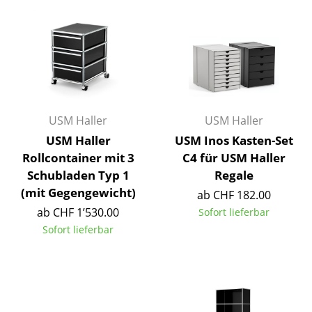
Einzelteile
... alle Tische
Aufbewahren
Regale & Schränke
USM Haller
USM Haller
Bücherregale
USM Haller
USM Inos Kasten-Set
Rollcontainer mit 3
C4 für USM Haller
Wandregale
Schubladen Typ 1
Regale
Sideboards & Kommoden
(mit Gegengewicht)
ab CHF 182.00
ab CHF 1’530.00
Sofort lieferbar
TV Möbel
Sofort lieferbar
Beistell- & Rollcontainer
Barmöbel
Garderoben