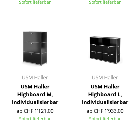
Sofort lieferbar
Sofort lieferbar
Tische
Esstische
Beistelltische
Couchtische
Schreibtische
Sekretäre & PC-Tische
USM Haller
USM Haller
Konferenztische
USM Haller
USM Haller
Highboard M,
Highboard L,
Stehtische & Stehpulte
individualisierbar
individualisierbar
Kindertische
ab CHF 1’121.00
ab CHF 1’933.00
Sofort lieferbar
Sofort lieferbar
Gartentische
Servierwagen