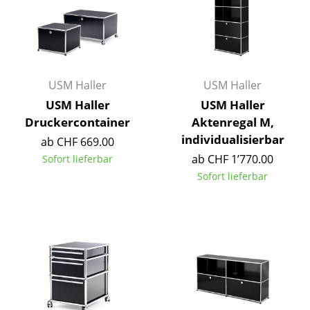
Kleinaufbewahrung
Einzelteile
... alle Aufbewahrungsmöbel
USM Haller
USM Haller
Licht
USM Haller
USM Haller
Druckercontainer
Aktenregal M,
Hängeleuchten & Deckenleuchten
individualisierbar
ab CHF 669.00
Tischleuchten
ab CHF 1’770.00
Sofort lieferbar
Sofort lieferbar
Schreibtischleuchten
Stehleuchten & Leseleuchten
Bodenleuchten
Wandleuchten
Outdoor-Leuchten