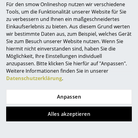
CHF 477.00
Sofort lieferbar
Für den smow Onlineshop nutzen wir verschiedene
Sofort lieferbar
Marcel Breuer
Tools, um die Funktionalität unserer Website für Sie
zu verbessern und Ihnen ein maßgeschneidertes
Philippe Starck
Einkaufserlebnis zu bieten. Aus diesem Grund werten
wir bestimmte Daten aus, zum Beispiel, welches Gerät
Verner Panton
Sie zum Besuch unserer Website nutzen. Wenn Sie
... alle Designer A-Z
hiermit nicht einverstanden sind, haben Sie die
Möglichkeit, Ihre Einstellungen individuell
anzupassen. Bitte klicken Sie hierfür auf "Anpassen".
Themen
Weitere Informationen finden Sie in unserer
Neu bei smow
Datenschutzerklärung
.
USM Haller
Müller Möbelfabrikation
Inspiration
USM Haller
Rollwagen R 107
Anpassen
Rollcontainer mit
ab CHF 784.00
Special Editions
Hängeregistratur
Sofort lieferbar
Designklassiker
Alles akzeptieren
ab CHF 1’238.00
Sofort lieferbar
Frauen im Design