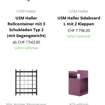
Akkuleuchten
USM Haller
USM Haller
... alle Leuchten
USM Haller
USM Haller Sideboard
Rollcontainer mit 3
L mit 2 Klappen
Betten
Schubladen Typ 2
CHF 1’796.00
Doppelbetten
(mit Gegengewicht)
Sofort lieferbar
ab CHF 1’543.00
Einzelbetten
Sofort lieferbar
Stapelbetten
Kinderbetten
Nachttische & Bettzubehör
... alle Betten
Accessoires
Uhren
Nils Holger Moormann
&Tradition