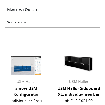
Hocker
Filter nach Designer
Bänke & Liegen
Sortieren nach
Sitzsäcke
Gartenstühle
Kinderstühle
Schaukelstühle
Bürodrehstühle
Konferenzstühle
Bürosessel
USM Haller
USM Haller
smow USM
USM Haller Sideboard
Einzelteile
Konfigurator
XL, individualisierbar
... alle Sitzmöbel
individueller Preis
ab CHF 2’021.00