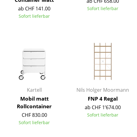
ab CHF 658.00
ab CHF 141.00
Sofort lieferbar
Räume
Sofort lieferbar
Zuhause
Wohnzimmer
Esszimmer
Schlafzimmer
Kinderzimmer
Arbeitszimmer
Kartell
Nils Holger Moormann
Diele
Mobil matt
FNP 4 Regal
Rollcontainer
ab CHF 1’674.00
Badezimmer
CHF 830.00
Sofort lieferbar
Stauraum
Sofort lieferbar
Balkon & Garten