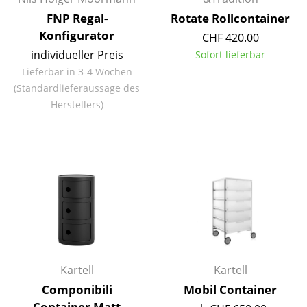
FNP Regal-
Rotate Rollcontainer
Spiegel
Konfigurator
CHF 420.00
Figuren & Miniaturen
individueller Preis
Sofort lieferbar
Lieferbar in 3-4 Wochen
Vasen
(Standardlieferaussage des
Tabletts
Herstellers)
Büroutensilien
Aufbewahrungsboxen
Decken
Kissen
Teppiche
Vorhänge
Kartell
Kartell
Componibili
Mobil Container
... alle Accessoires
Container Matt