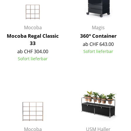
Artemide
Cassina
Fritz Hansen
Mocoba
Magis
HAY
Mocoba Regal Classic
360° Container
33
ab CHF 643.00
Knoll International
ab CHF 304.00
Sofort lieferbar
Louis Poulsen
Sofort lieferbar
Muuto
Nils Holger Moormann
Richard Lampert
Thonet
USM Haller
Vitra
Mocoba
USM Haller