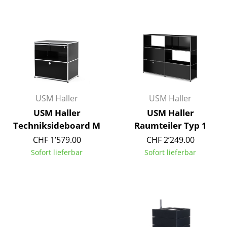
Büro
Arbeitsplatz
Management Büro
Konferenzraum
USM Haller
USM Haller
Empfang
USM Haller
USM Haller
Cafeteria
Techniksideboard M
Raumteiler Typ 1
Branchenlösungen
CHF 1’579.00
CHF 2’249.00
Sofort lieferbar
Sofort lieferbar
Sicheres Arbeiten
Hersteller & Designer
Hersteller