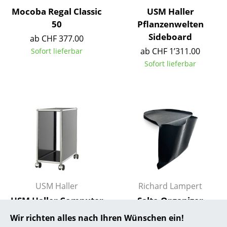
Mocoba Regal Classic
USM Haller
... alle Hersteller A-Z
50
Pflanzenwelten
Sideboard
ab CHF 377.00
Designer
ab CHF 1’311.00
Sofort lieferbar
Alvar Aalto
Sofort lieferbar
Arne Jacobsen
Charles & Ray Eames
Eero Saarinen
Egon Eiermann
Eileen Gray
Jean Prouvé
USM Haller
Richard Lampert
USM Haller Computer
Salto Organizer
Le Corbusier
Trolley
ab CHF 102.00
Wir richten alles nach Ihren Wünschen ein!
Ludwig Mies van der Rohe