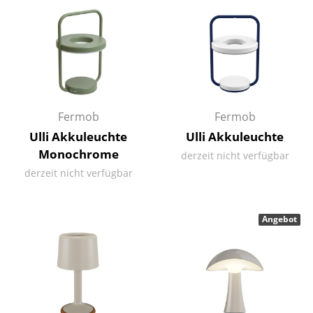
Kleinaufbewahrung
Einzelteile
... alle Aufbewahrungsmöbel
Licht
Fermob
Fermob
Hängeleuchten & Deckenleuchten
Ulli Akkuleuchte
Ulli Akkuleuchte
Monochrome
derzeit nicht verfügbar
Tischleuchten
derzeit nicht verfügbar
Schreibtischleuchten
Stehleuchten & Leseleuchten
Angebot
Bodenleuchten
Wandleuchten
Outdoor-Leuchten