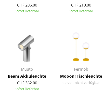
CHF 206.00
CHF 210.00
Spiegel
Sofort lieferbar
Sofort lieferbar
Figuren & Miniaturen
Vasen
Tabletts
Büroutensilien
Aufbewahrungsboxen
Decken
Muuto
Fermob
Kissen
Beam Akkuleuchte
Mooon! Tischleuchte
CHF 362.00
derzeit nicht verfügbar
Teppiche
Sofort lieferbar
Vorhänge
... alle Accessoires