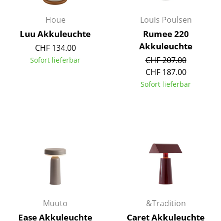
Akkuleuchten
Houe
Louis Poulsen
... alle Leuchten
Luu Akkuleuchte
Rumee 220
Akkuleuchte
CHF 134.00
Betten
CHF 207.00
Sofort lieferbar
CHF 187.00
Doppelbetten
Sofort lieferbar
Einzelbetten
Stapelbetten
Kinderbetten
Nachttische & Bettzubehör
... alle Betten
Accessoires
Muuto
&Tradition
Uhren
Ease Akkuleuchte
Caret Akkuleuchte