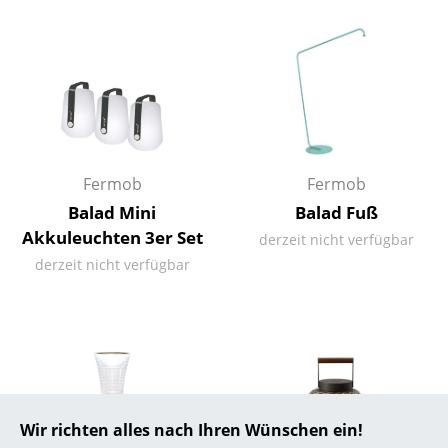
... alle Hersteller A-Z
Designer
Alvar Aalto
Arne Jacobsen
Fermob
Fermob
Charles & Ray Eames
Balad Mini
Balad Fuß
Akkuleuchten 3er Set
derzeit nicht verfügbar
Eero Saarinen
derzeit nicht verfügbar
Egon Eiermann
Eileen Gray
Jean Prouvé
Le Corbusier
Wir richten alles nach Ihren Wünschen ein!
Ludwig Mies van der Rohe