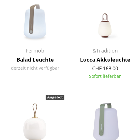
Räume
Zuhause
Wohnzimmer
Esszimmer
Fermob
&Tradition
Balad Leuchte
Lucca Akkuleuchte
Schlafzimmer
derzeit nicht verfügbar
CHF 168.00
Kinderzimmer
Sofort lieferbar
Arbeitszimmer
Angebot
Diele
Badezimmer
Stauraum
Balkon & Garten