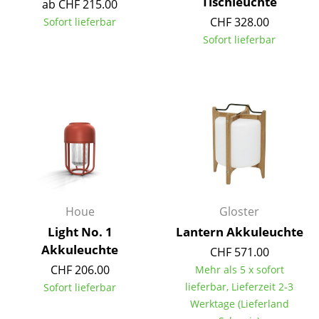
Tischleuchte
ab CHF 215.00
Tische
CHF 328.00
Sofort lieferbar
Sofort lieferbar
Esstische
Beistelltische
Couchtische
Schreibtische
Sekretäre & PC-Tische
Konferenztische
Houe
Gloster
Stehtische & Stehpulte
Light No. 1
Lantern Akkuleuchte
Kindertische
Akkuleuchte
CHF 571.00
CHF 206.00
Mehr als 5 x sofort
Gartentische
lieferbar, Lieferzeit 2-3
Sofort lieferbar
Servierwagen
Werktage (Lieferland