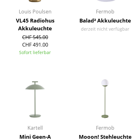
Büro
Louis Poulsen
Fermob
VL45 Radiohus
Balad² Akkuleuchte
Arbeitsplatz
Akkuleuchte
derzeit nicht verfügbar
Management Büro
CHF 545.00
CHF 491.00
Konferenzraum
Sofort lieferbar
Empfang
Cafeteria
Branchenlösungen
Sicheres Arbeiten
Hersteller & Designer
Kartell
Fermob
Hersteller
Mini Geen-A
Mooon! Stehleuchte