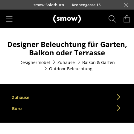
Direkt zum Inhalt
smow Solothurn
Kronengasse 15
Produkte
Designer Beleuchtung für Garten,
Sitzmöbel
Balkon oder Terrasse
Esszimmerstühle
Designermöbel
Zuhause
Balkon & Garten
Outdoor Beleuchtung
Sofas
Sessel
Loungesessel
Zuhause
Stühle
Büro
Freischwinger
Barhocker