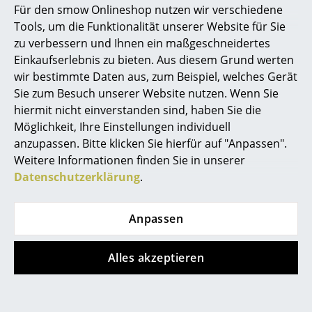
Für den smow Onlineshop nutzen wir verschiedene
Marcel Breuer
Tools, um die Funktionalität unserer Website für Sie
Artemide
Cassina
zu verbessern und Ihnen ein maßgeschneidertes
Philippe Starck
Come Together
Ficupala Outdoor
Einkaufserlebnis zu bieten. Aus diesem Grund werten
Tischleuchte
Akkuleuchte
wir bestimmte Daten aus, zum Beispiel, welches Gerät
Verner Panton
Sie zum Besuch unserer Website nutzen. Wenn Sie
ab CHF 254.00
CHF 1’032.00
... alle Designer A-Z
hiermit nicht einverstanden sind, haben Sie die
ab CHF 229.00
1 x sofort lieferbar,
Möglichkeit, Ihre Einstellungen individuell
Sofort lieferbar
Lieferzeit 2-3 Werktage
anzupassen. Bitte klicken Sie hierfür auf "Anpassen".
Themen
(Lieferland Schweiz)
Weitere Informationen finden Sie in unserer
Neu bei smow
Datenschutzerklärung
.
Inspiration
Anpassen
Special Editions
Designklassiker
Alles akzeptieren
Frauen im Design