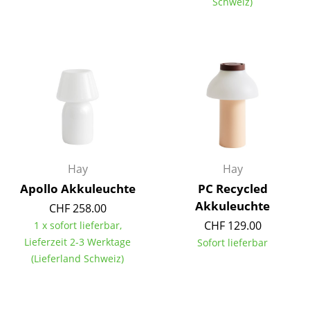
Schweiz)
Einzelteile
... alle Tische
Aufbewahren
Regale & Schränke
Bücherregale
Wandregale
Hay
Hay
Sideboards & Kommoden
Apollo Akkuleuchte
PC Recycled
Akkuleuchte
CHF 258.00
TV Möbel
CHF 129.00
1 x sofort lieferbar,
Beistell- & Rollcontainer
Lieferzeit 2-3 Werktage
Sofort lieferbar
(Lieferland Schweiz)
Barmöbel
Garderoben