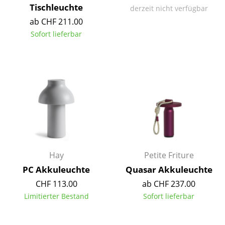
Artemide
Tischleuchte
derzeit nicht verfügbar
Cassina
ab CHF 211.00
Sofort lieferbar
Fritz Hansen
HAY
Knoll International
Louis Poulsen
Muuto
Nils Holger Moormann
Hay
Petite Friture
Richard Lampert
PC Akkuleuchte
Quasar Akkuleuchte
Thonet
CHF 113.00
ab CHF 237.00
Limitierter Bestand
Sofort lieferbar
USM Haller
Vitra