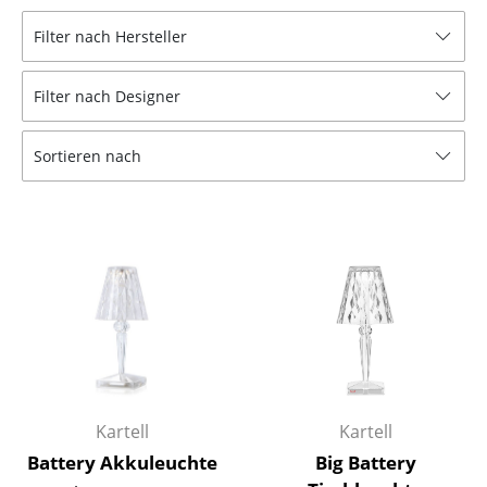
Hocker
Filter nach Hersteller
Bänke & Liegen
Filter nach Designer
Sitzsäcke
Sortieren nach
Gartenstühle
Kinderstühle
Schaukelstühle
Bürodrehstühle
Konferenzstühle
Bürosessel
Einzelteile
Kartell
Kartell
Battery Akkuleuchte
Big Battery
... alle Sitzmöbel