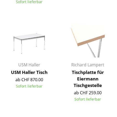
Sofort lieferbar
Tische
Esstische
Beistelltische
Couchtische
Schreibtische
Sekretäre & PC-Tische
USM Haller
Richard Lampert
Konferenztische
USM Haller Tisch
Tischplatte für
Eiermann
ab CHF 870.00
Stehtische & Stehpulte
Tischgestelle
Sofort lieferbar
Kindertische
ab CHF 259.00
Sofort lieferbar
Gartentische
Servierwagen