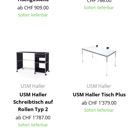
CHF 766.00
Artemide
ab CHF 909.00
Sofort lieferbar
Cassina
Sofort lieferbar
Fritz Hansen
HAY
Knoll International
Louis Poulsen
Muuto
Nils Holger Moormann
USM Haller
USM Haller
USM Haller
USM Haller Tisch Plus
Richard Lampert
Schreibtisch auf
ab CHF 1’379.00
Thonet
Rollen Typ 2
Sofort lieferbar
ab CHF 1’787.00
USM Haller
Sofort lieferbar
Vitra