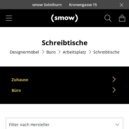
Direkt zum Inhalt
smow Solothurn
Kronengasse 15
Produkte
Schreibtische
Sitzmöbel
Designermöbel
Büro
Arbeitsplatz
Schreibtische
Esszimmerstühle
Sofas
Sessel
Zuhause
Loungesessel
Büro
Stühle
Freischwinger
Filter nach Hersteller
Barhocker