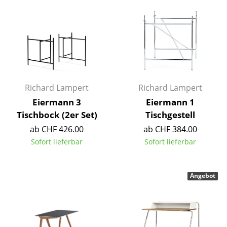
Einzelteile
... alle Tische
Aufbewahren
Regale & Schränke
Richard Lampert
Richard Lampert
Bücherregale
Eiermann 3
Eiermann 1
Tischbock (2er Set)
Tischgestell
Wandregale
ab CHF 426.00
ab CHF 384.00
Sideboards & Kommoden
Sofort lieferbar
Sofort lieferbar
TV Möbel
Beistell- & Rollcontainer
Angebot
Barmöbel
Garderoben