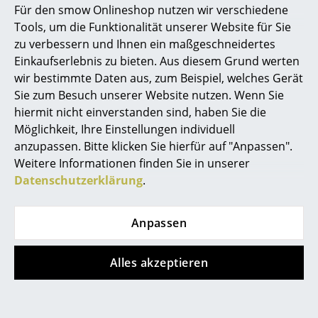
Für den smow Onlineshop nutzen wir verschiedene
Marcel Breuer
Tools, um die Funktionalität unserer Website für Sie
zu verbessern und Ihnen ein maßgeschneidertes
Philippe Starck
Einkaufserlebnis zu bieten. Aus diesem Grund werten
wir bestimmte Daten aus, zum Beispiel, welches Gerät
Verner Panton
USM Haller
Tiptoe
Sie zum Besuch unserer Website nutzen. Wenn Sie
USM Haller
New Modern
... alle Designer A-Z
hiermit nicht einverstanden sind, haben Sie die
Schreibtisch auf
Schreibtisch,
Möglichkeit, Ihre Einstellungen individuell
Rollen Typ 1
Metall/Holz
anzupassen. Bitte klicken Sie hierfür auf "Anpassen".
Themen
CHF 1’321.00
ab CHF 849.00
Weitere Informationen finden Sie in unserer
Neu bei smow
Sofort lieferbar
Sofort lieferbar
Datenschutzerklärung
.
Inspiration
Anpassen
Special Editions
Designklassiker
Alles akzeptieren
Frauen im Design