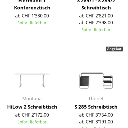
Eiermann 1
S 285/1 - S 285/2
Akkuleuchten
Konferenztisch
Schreibtisch
ab CHF 1’330.00
ab CHF 2’821.00
... alle Leuchten
ab CHF 2’398.00
Sofort lieferbar
Sofort lieferbar
Betten
Doppelbetten
Angebot
Einzelbetten
Stapelbetten
Kinderbetten
Nachttische & Bettzubehör
Montana
Thonet
... alle Betten
HiLow 2 Schreibtisch
S 285 Schreibtisch
Accessoires
ab CHF 2’172.00
ab CHF 3’754.00
ab CHF 3’191.00
Sofort lieferbar
Uhren