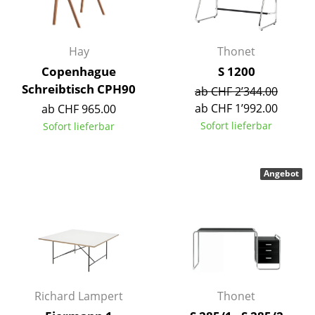
Kleinaufbewahrung
Einzelteile
Hay
Thonet
... alle Aufbewahrungsmöbel
Copenhague
S 1200
Schreibtisch CPH90
ab CHF 2’344.00
Licht
ab CHF 1’992.00
ab CHF 965.00
Sofort lieferbar
Sofort lieferbar
Hängeleuchten & Deckenleuchten
Tischleuchten
Angebot
Schreibtischleuchten
Stehleuchten & Leseleuchten
Bodenleuchten
Wandleuchten
Richard Lampert
Thonet
Outdoor-Leuchten