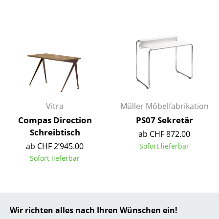
... alle Hersteller A-Z
Designer
Alvar Aalto
Arne Jacobsen
Charles & Ray Eames
Vitra
Müller Möbelfabrikation
Eero Saarinen
Compas Direction
PS07 Sekretär
Schreibtisch
ab CHF 872.00
Egon Eiermann
ab CHF 2’945.00
Sofort lieferbar
Eileen Gray
Sofort lieferbar
Jean Prouvé
Le Corbusier
Wir richten alles nach Ihren Wünschen ein!
Ludwig Mies van der Rohe