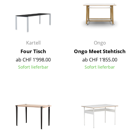
Räume
Zuhause
Wohnzimmer
Kartell
Ongo
Esszimmer
Four Tisch
Ongo Meet Stehtisch
Schlafzimmer
ab CHF 1’998.00
ab CHF 1’855.00
Sofort lieferbar
Sofort lieferbar
Kinderzimmer
Arbeitszimmer
Diele
Badezimmer
Stauraum
Balkon & Garten