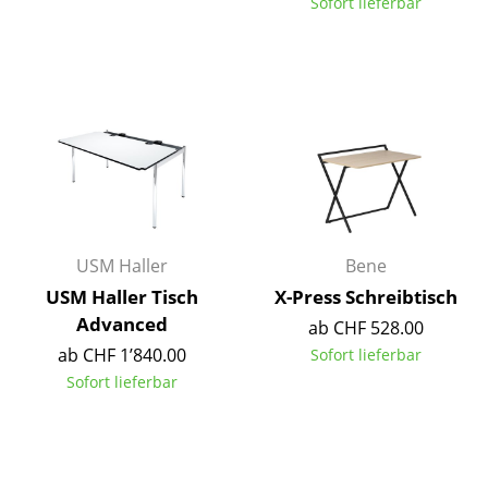
Sofort lieferbar
Spiegel
Figuren & Miniaturen
Vasen
Tabletts
Büroutensilien
Aufbewahrungsboxen
USM Haller
Bene
Decken
USM Haller Tisch
X-Press Schreibtisch
Advanced
ab CHF 528.00
Kissen
ab CHF 1’840.00
Sofort lieferbar
Teppiche
Sofort lieferbar
Vorhänge
... alle Accessoires