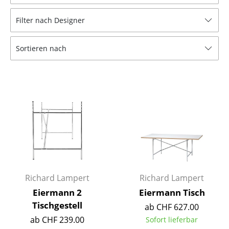
Hocker
Filter nach Designer
Bänke & Liegen
Sortieren nach
Sitzsäcke
Gartenstühle
Kinderstühle
Schaukelstühle
Bürodrehstühle
Konferenzstühle
Bürosessel
Richard Lampert
Richard Lampert
Eiermann 2
Eiermann Tisch
Einzelteile
Tischgestell
ab CHF 627.00
... alle Sitzmöbel
ab CHF 239.00
Sofort lieferbar